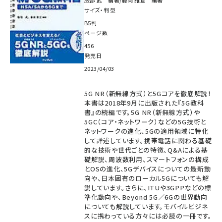
サイズ・判型
B5判
ページ数
456
発売日
2023/04/03
5G NR（新無線方式）と5Gコアを徹底解説！
本書は2018年9月に出版された『5G教科
書』の続編です。5G NR（新無線方式）や
5GC（コア・ネットワーク）などの5G技術と
ネットワークの進化、5Gの適用領域に特化
して詳述しています。携帯電話に関わる基礎
的な技術や世代ごとの特徴、Q&Aによる基
礎解説、周波数利用、スマートフォンの構成
とOSの進化、5Gデバイスについての最新動
向や、日本固有のローカル5Gについても解
説しています。さらに、ITUや3GPPなどの標
準化動向や、Beyond 5G／6Gの世界動向
についても解説しています。モバイルビジネ
スに携わっている方々には必読の一冊です。