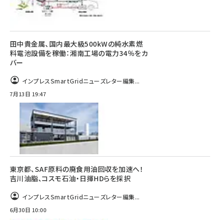
田中貴金属、国内最大級500kWの純水素燃
料電池設備を稼働：湘南工場の電力34％をカ
バー
インプレスSmartGridニューズレター編集...
7月13日 19:47
東京都、SAF原料の廃食用油回収を加速へ！
吉川油脂、コスモ石油・日揮HDらを採択
インプレスSmartGridニューズレター編集...
6月30日 10:00