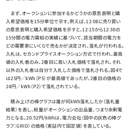
まず、オークションに参加するかどうかの意思表明と購
入希望価格を15分単位で示す。例えば、12:08に売り買い
の意思表明と購入希望価格を示すと、12:15から12:30の
15分間の電力需給の実績に基づいて、該当期間の電力を
どの需要家にいくらで売るかが決定され、落札が行われる。
入札は、セカンドプライスオークション方式で行われ、最高
値の入札者のみ、2番目に高い入札価格で落札され、それ
以外の入札者は自分で入札した価格で落札される。図4で
は25円／kWh（P5）が最高値であったが、2番目の価格の
24円／kWh（P2）で落札されている。
積み上げの棒グラフは誰が何kWh落札したか（落札量
結果）を表し、総量がオークションの出品量、つまり余剰電
力となる。20.52円/kWhは、電力会社（図中の灰色の棒グ
ラフ：GRID）の価格（実証内で固定値）を表している。