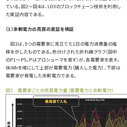
ている。図2〜図4は、LO3のブロックチェーン技術を利用し
タンデム (140)
た実証内容である。
〔1〕余剰電力の売買の実証を検証
図2は、5つの需要家に見立てた1日の電力消費量の推
移を示したものである。色分けされた折れ線グラフ（図中
のP1〜P5。Pはプロシューマを表す）が、各需要家を表す。
0kWhを境にして上部が需要電力（購入した電力）、下部は
需要家が発電した余剰電力である。
図2 需要家ごとの売買電力量（需要電力と余剰電力）