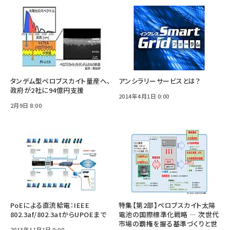
タンデム型ペロブスカイト量産へ、
アンシラリーサービスとは？
政府が2社に94億円支援
2014年4月1日 0:00
2月9日 8:00
PoEによる直流給電：IEEE
特集【第2部】ペロブスカイト太陽
802.3af/802.3atからUPOEまで
電池の国際標準化戦略 ― 次世代
市場の覇権を握る基準づくりと世
2013年11月1日 0:00