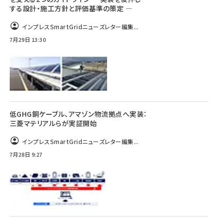
する設計・施工方針と評価基準の策定 ―
インプレスSmartGridニューズレター編集...
7月29日 13:30
低GHG銅ケーブル、アマゾン物流拠点へ実装：
三菱マテリアルらが実証開始
インプレスSmartGridニューズレター編集...
7月28日 9:27