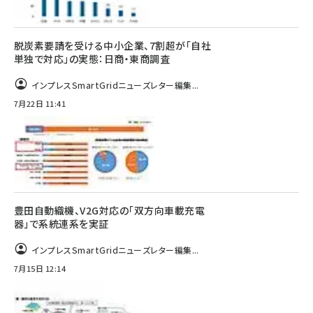
脱炭素要請を受ける中小企業、7割超が「自社
単独で対応」の実態：日商・東商調査
インプレスSmartGridニューズレター編集...
7月22日 11:41
豊田自動織機、V2G対応の「双方向車載充電
器」で系統連系を実証
インプレスSmartGridニューズレター編集...
7月15日 12:14