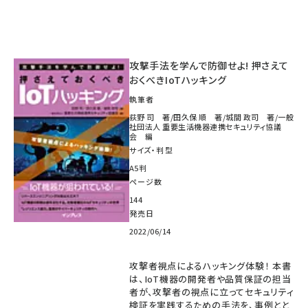
攻撃手法を学んで防御せよ! 押さえて
おくべきIoTハッキング
執筆者
荻野 司 著/田久保 順 著/城間 政司 著/一般
社団法人 重要生活機器連携セキュリティ協議
会 編
サイズ・判型
A5判
ページ数
144
発売日
2022/06/14
攻撃者視点によるハッキング体験！ 本書
は、IoT機器の開発者や品質保証の担当
者が、攻撃者の視点に立ってセキュリティ
検証を実践するための手法を、事例とと