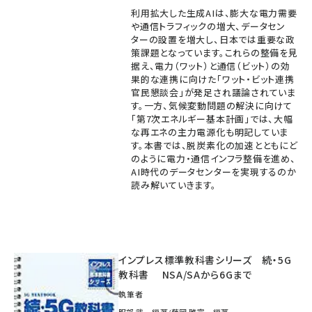
利用拡大した生成AIは、膨大な電力需要
や通信トラフィックの増大、データセン
ターの設置を増大し、日本では重要な政
策課題となっています。これらの整備を見
据え、電力（ワット）と通信（ビット）の効
果的な連携に向けた「ワット・ビット連携
官民懇談会」が発足され議論されていま
す。一方、気候変動問題の解決に向けて
「第7次エネルギー基本計画」では、大幅
な再エネの主力電源化も明記していま
す。本書では、脱炭素化の加速とともにど
のように電力・通信インフラ整備を進め、
AI時代のデータセンターを実現するのか
読み解いていきます。
インプレス標準教科書シリーズ 続・5G
教科書 NSA/SAから6Gまで
執筆者
服部 武 編著/藤岡 雅宣 編著