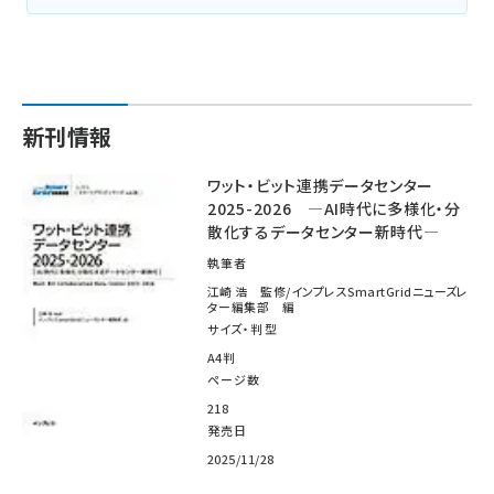
新刊情報
ワット・ビット連携データセンター
2025-2026 ―AI時代に多様化・分
散化するデータセンター新時代―
執筆者
江崎 浩 監修/インプレスSmartGridニューズレ
ター編集部 編
サイズ・判型
A4判
ページ数
218
発売日
2025/11/28