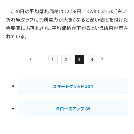
この日の平均落札価格は22.58円／kWhであった（白い
折れ線グラフ）。余剰電力が大きくなると安い値段を付けた
需要家にも落札され、平均価格が下がるという結果が示さ
れている。
1
2
3
4
前ページ
Page
Page
Page
Page
次ページ
ペー
ジ
スマートグリッド
524
送
り
クローズアップ
89