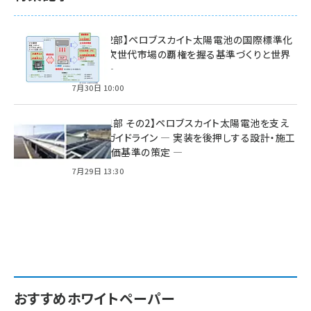
特集【第2部】ペロブスカイト太陽電池の国際標準化
戦略 ― 次世代市場の覇権を握る基準づくりと世界
の動向 ―
7月30日 10:00
特集【第1部 その2】ペロブスカイト太陽電池を支え
る2つのガイドライン ― 実装を後押しする設計・施工
方針と評価基準の策定 ―
7月29日 13:30
おすすめホワイトペーパー