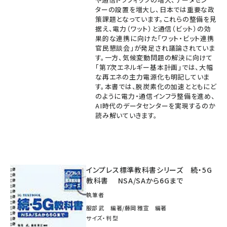
ターの設置を増大し、日本では重要な政
策課題となっています。これらの整備を見
据え、電力（ワット）と通信（ビット）の効
果的な連携に向けた「ワット・ビット連携
官民懇談会」が発足され議論されていま
す。一方、気候変動問題の解決に向けて
「第7次エネルギー基本計画」では、大幅
な再エネの主力電源化も明記していま
す。本書では、脱炭素化の加速とともにど
のように電力・通信インフラ整備を進め、
AI時代のデータセンターを実現するのか
読み解いていきます。
インプレス標準教科書シリーズ 続・5G
教科書 NSA/SAから6Gまで
執筆者
服部 武 編著/藤岡 雅宣 編著
サイズ・判型