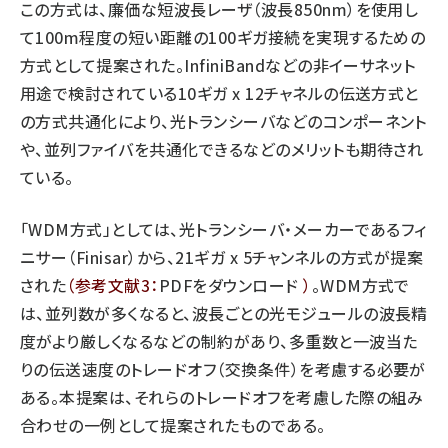
この方式は、廉価な短波長レーザ（波長850nm）を使用し
て100m程度の短い距離の100ギガ接続を実現するための
方式として提案された。InfiniBandなどの非イーサネット
用途で検討されている10ギガ x 12チャネルの伝送方式と
の方式共通化により、光トランシーバなどのコンポーネント
や、並列ファイバを共通化できるなどのメリットも期待され
ている。
「WDM方式」としては、光トランシーバ・メーカーであるフィ
ニサー（Finisar）から、21ギガ x 5チャンネルの方式が提案
された
（参考文献3：
PDFをダウンロード
）
。WDM方式で
は、並列数が多くなると、波長ごとの光モジュールの波長精
度がより厳しくなるなどの制約があり、多重数と一波当た
りの伝送速度のトレードオフ（交換条件）を考慮する必要が
ある。本提案は、それらのトレードオフを考慮した際の組み
合わせの一例として提案されたものである。