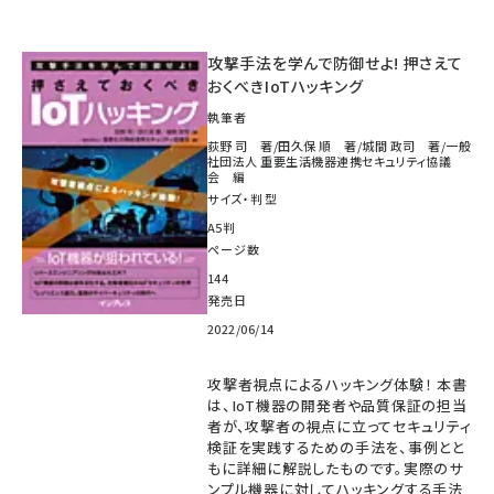
攻撃手法を学んで防御せよ! 押さえて
おくべきIoTハッキング
執筆者
荻野 司 著/田久保 順 著/城間 政司 著/一般
社団法人 重要生活機器連携セキュリティ協議
会 編
サイズ・判型
A5判
ページ数
144
発売日
2022/06/14
攻撃者視点によるハッキング体験！ 本書
は、IoT機器の開発者や品質保証の担当
者が、攻撃者の視点に立ってセキュリティ
検証を実践するための手法を、事例とと
もに詳細に解説したものです。実際のサ
ンプル機器に対してハッキングする手法