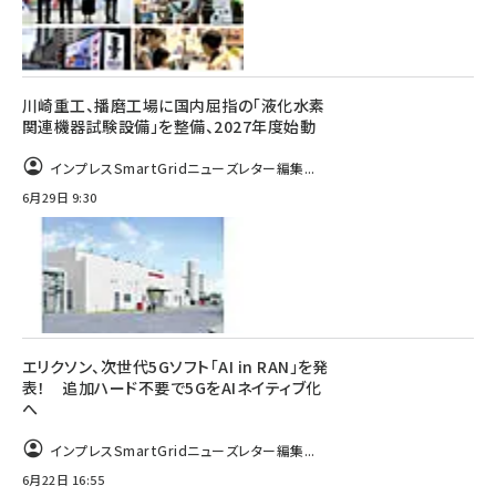
川崎重工、播磨工場に国内屈指の「液化水素
関連機器試験設備」を整備、2027年度始動
インプレスSmartGridニューズレター編集...
6月29日 9:30
エリクソン、次世代5Gソフト「AI in RAN」を発
表！ 追加ハード不要で5GをAIネイティブ化
へ
インプレスSmartGridニューズレター編集...
6月22日 16:55