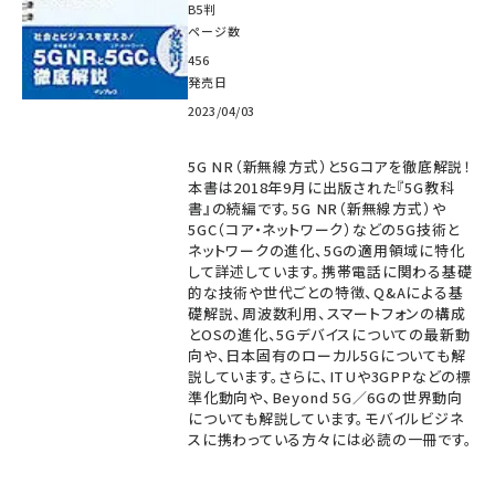
B5判
ページ数
456
発売日
2023/04/03
5G NR（新無線方式）と5Gコアを徹底解説！
本書は2018年9月に出版された『5G教科
書』の続編です。5G NR（新無線方式）や
5GC（コア・ネットワーク）などの5G技術と
ネットワークの進化、5Gの適用領域に特化
して詳述しています。携帯電話に関わる基礎
的な技術や世代ごとの特徴、Q&Aによる基
礎解説、周波数利用、スマートフォンの構成
とOSの進化、5Gデバイスについての最新動
向や、日本固有のローカル5Gについても解
説しています。さらに、ITUや3GPPなどの標
準化動向や、Beyond 5G／6Gの世界動向
についても解説しています。モバイルビジネ
スに携わっている方々には必読の一冊です。