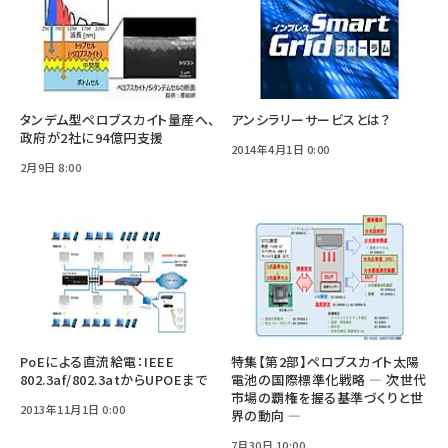
タンデム型ペロブスカイト量産へ、
アンシラリーサービスとは？
政府が2社に94億円支援
2014年4月1日 0:00
2月9日 8:00
PoEによる直流給電：IEEE
特集【第2部】ペロブスカイト太陽
802.3af/802.3atからUPOEまで
電池の国際標準化戦略 ― 次世代
市場の覇権を握る基準づくりと世
2013年11月1日 0:00
界の動向 ―
7月30日 10:00