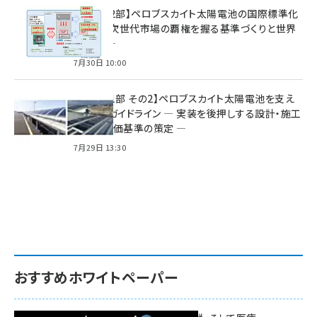
特集【第2部】ペロブスカイト太陽電池の国際標準化
戦略 ― 次世代市場の覇権を握る基準づくりと世界
の動向 ―
7月30日 10:00
特集【第1部 その2】ペロブスカイト太陽電池を支え
る2つのガイドライン ― 実装を後押しする設計・施工
方針と評価基準の策定 ―
7月29日 13:30
おすすめホワイトペーパー