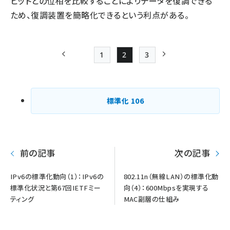
ビットとの位相を比較することによりデータを復調できる
ため、復調装置を簡略化できるという利点がある。
1
2
3
前ページ
Page
Page
Page
次ページ
ペー
ジ
標準化
106
送
り
前の記事
次の記事
IPv6の標準化動向（1）：IPv6の
802.11n（無線LAN）の標準化動
標準化状況と第67回IETFミー
向（4）：600Mbpsを実現する
ティング
MAC副層の仕組み