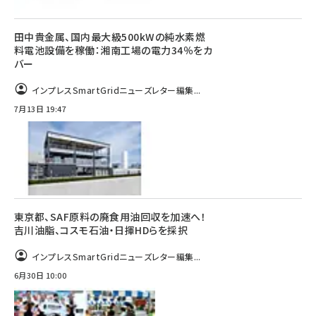
田中貴金属、国内最大級500kWの純水素燃
料電池設備を稼働：湘南工場の電力34％をカ
バー
インプレスSmartGridニューズレター編集...
7月13日 19:47
東京都、SAF原料の廃食用油回収を加速へ！
吉川油脂、コスモ石油・日揮HDらを採択
インプレスSmartGridニューズレター編集...
6月30日 10:00