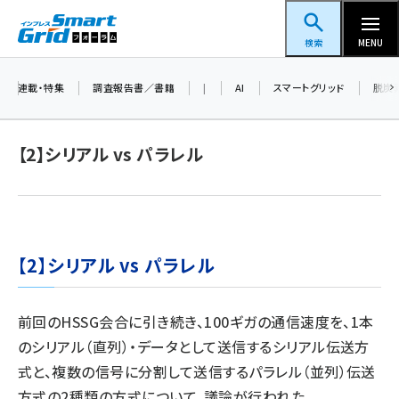
メ
スマートグリッドフォーラム
イ
検索
MENU
ン
コ
連載・特集
調査報告書／書籍
|
AI
スマートグリッド
脱炭
ン
テ
【2】シリアル vs パラレル
ン
ツ
蓄電池 (409)
に
新井 (365)
移
動
【2】シリアル vs パラレル
ペロブスカイト (345)
新井宏征 (301)
前回のHSSG会合に引き続き、100ギガの通信速度を、1本
ngn (285)
のシリアル（直列）・データとして送信するシリアル伝送方
大串 (226)
式と、複数の信号に分割して送信するパラレル（並列）伝送
方式の2種類の方式について、議論が行われた。
aitras (192)