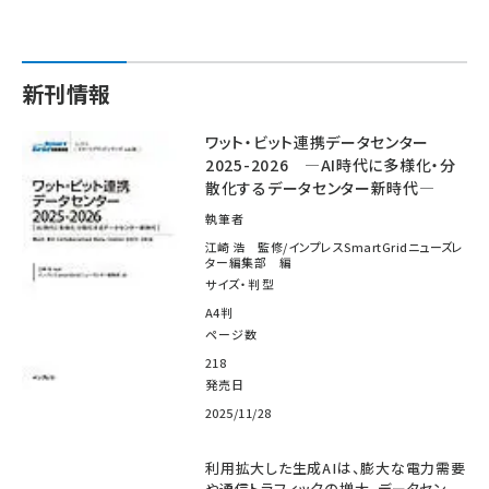
新刊情報
ワット・ビット連携データセンター
2025-2026 ―AI時代に多様化・分
散化するデータセンター新時代―
執筆者
江崎 浩 監修/インプレスSmartGridニューズレ
ター編集部 編
サイズ・判型
A4判
ページ数
218
発売日
2025/11/28
利用拡大した生成AIは、膨大な電力需要
や通信トラフィックの増大、データセン