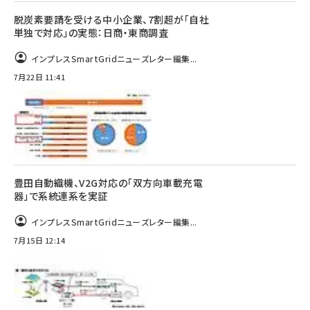
脱炭素要請を受ける中小企業、7割超が「自社
単独で対応」の実態：日商・東商調査
インプレスSmartGridニューズレター編集...
7月22日 11:41
豊田自動織機、V2G対応の「双方向車載充電
器」で系統連系を実証
インプレスSmartGridニューズレター編集...
7月15日 12:14