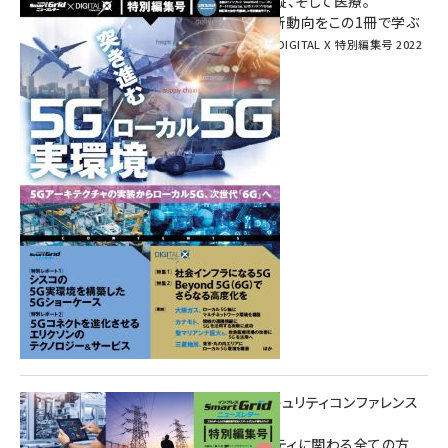
環境対策、建機の遠隔操縦、そして医療。
次世代通信規格「5G」最新動向をこの1冊で学ぶ
SmartGrid ニューズレター × DIGITAL X 特別編集号 2022
Summer
重要インフラサイバーセキュリティコンファレンス
特別電子版！
― 産業サイバーセキュリティに関わる全ての方