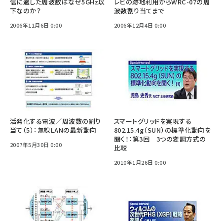
信に適した周波数はなぜ5GHz以
レビの跡地利用からWRC-07の周
下なのか？
波数割り当てまで
2006年11月6日 0:00
2006年12月4日 0:00
活発化する電波／周波数の割り
スマートグリッドを実現する
当て（5）：無線LANの最新動向
802.15.4g（SUN）の標準化動向を
聞く！：第3回 3つの変調方式の
2007年5月30日 0:00
比較
2010年1月26日 0:00