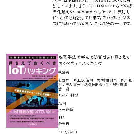
説しています。さらに、ITUや3GPPなどの標
準化動向や、Beyond 5G／6Gの世界動向
についても解説しています。モバイルビジネ
スに携わっている方々には必読の一冊です。
攻撃手法を学んで防御せよ! 押さえて
おくべきIoTハッキング
執筆者
荻野 司 著/田久保 順 著/城間 政司 著/一般
社団法人 重要生活機器連携セキュリティ協議
会 編
サイズ・判型
A5判
ページ数
144
発売日
2022/06/14