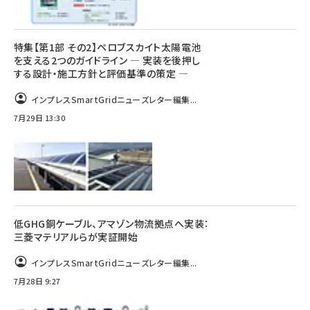
特集【第1部 その2】ペロブスカイト太陽電池
を支える2つのガイドライン ― 実装を後押し
する設計・施工方針と評価基準の策定 ―
インプレスSmartGridニューズレター編集...
7月29日 13:30
低GHG銅ケーブル、アマゾン物流拠点へ実装：
三菱マテリアルらが実証開始
インプレスSmartGridニューズレター編集...
7月28日 9:27