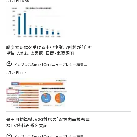
7月24日 16:56
脱炭素要請を受ける中小企業、7割超が「自社
単独で対応」の実態：日商・東商調査
インプレスSmartGridニューズレター編集...
7月22日 11:41
豊田自動織機、V2G対応の「双方向車載充電
器」で系統連系を実証
インプレスSmartGridニューズレター編集...