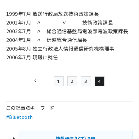
1999年7月 放送行政局放送技術政策課長
2001年7月 〃 〃 技術政策課長
2002年7月 〃 総合通信基盤局電波部電波政策課長
2004年1月 〃 信越総合通信局長
2005年8月 独立行政法人情報通信研究機構理事
2006年7月 現職に就任
1
2
3
4
前ページ
Page
Page
Page
Page
ペー
ジ
この記事のキーワード
送
#Bluetooth
り
情報通信（ICT）
365