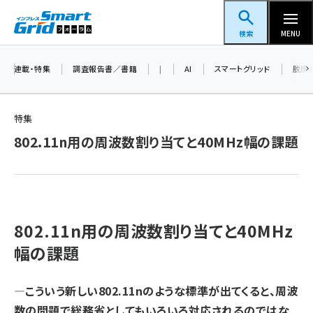
メ
スマートグリッドフォーラム
イ
検索
MENU
ン
コ
連載・特集
調査報告書／書籍
|
AI
スマートグリッド
脱炭
ン
テ
特集
ン
802.11n用の周波数割り当てと40MHz幅の課題
ツ
蓄電池 (377)
に
新井 (344)
移
動
ペロブスカイト (325)
802.11n用の周波数割り当てと40MHz
新井宏征 (277)
幅の課題
ngn (262)
大串 (210)
—こういう新しい802.11nのような標準が出てくると、周波
数の問題で総務省としてもいろいろ対応されるのではな
aitras (176)