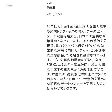
218
発売日
2025/11/28
利用拡大した生成AIは、膨大な電力需要
や通信トラフィックの増大、データセン
ターの設置を増大し、日本では重要な政
策課題となっています。これらの整備を見
据え、電力（ワット）と通信（ビット）の効
果的な連携に向けた「ワット・ビット連携
官民懇談会」が発足され議論されていま
す。一方、気候変動問題の解決に向けて
「第7次エネルギー基本計画」では、大幅
な再エネの主力電源化も明記していま
す。本書では、脱炭素化の加速とともにど
のように電力・通信インフラ整備を進め、
AI時代のデータセンターを実現するのか
読み解いていきます。