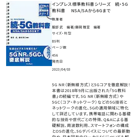
インプレス標準教科書シリーズ 続・5G
教科書 NSA/SAから6Gまで
執筆者
服部 武 編著/藤岡 雅宣 編著
サイズ・判型
B5判
ページ数
456
発売日
2023/04/03
5G NR（新無線方式）と5Gコアを徹底解説！
本書は2018年9月に出版された『5G教科
書』の続編です。5G NR（新無線方式）や
5GC（コア・ネットワーク）などの5G技術と
ネットワークの進化、5Gの適用領域に特化
して詳述しています。携帯電話に関わる基礎
的な技術や世代ごとの特徴、Q&Aによる基
礎解説、周波数利用、スマートフォンの構成
とOSの進化、5Gデバイスについての最新動
向や、日本固有のローカル5Gについても解