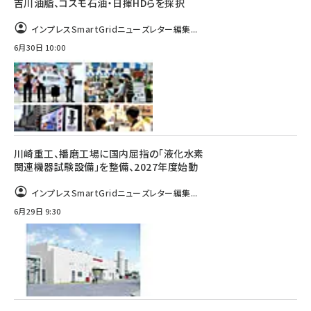
吉川油脂、コスモ石油・日揮HDらを採択
インプレスSmartGridニューズレター編集...
6月30日 10:00
川崎重工、播磨工場に国内屈指の「液化水素
関連機器試験設備」を整備、2027年度始動
インプレスSmartGridニューズレター編集...
6月29日 9:30