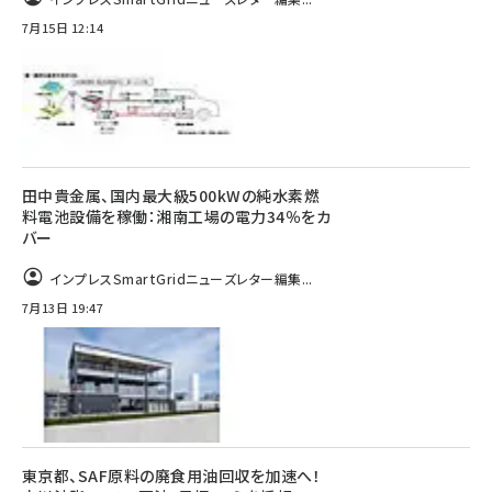
7月15日 12:14
田中貴金属、国内最大級500kWの純水素燃
料電池設備を稼働：湘南工場の電力34％をカ
バー
インプレスSmartGridニューズレター編集...
7月13日 19:47
東京都、SAF原料の廃食用油回収を加速へ！