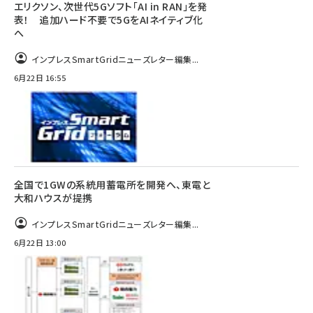
エリクソン、次世代5Gソフト「AI in RAN」を発
表！ 追加ハード不要で5GをAIネイティブ化
へ
インプレスSmartGridニューズレター編集...
6月22日 16:55
全国で1GWの系統用蓄電所を開発へ、東電と
大和ハウスが提携
インプレスSmartGridニューズレター編集...
6月22日 13:00