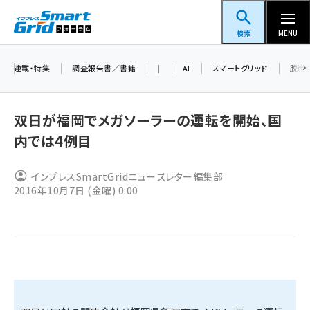
メ
スマートグリッドフォーラム
イ
検索
MENU
ン
コ
連載・特集
調査報告書／書籍
|
AI
スマートグリッド
脱炭
ン
テ
双日が福岡でメガソーラーの運転を開始、国
ン
内では4例目
ツ
蓄電池 (401)
に
インプレスSmartGridニューズレター編集部
新井 (358)
移
2016年10月7日 (金曜) 0:00
動
ペロブスカイト (337)
新井宏征 (294)
ngn (279)
大串 (222)
aitras (185)