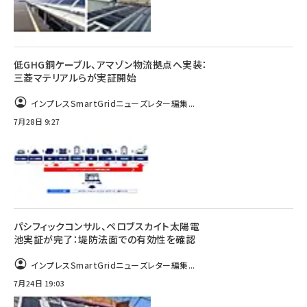
低GHG銅ケーブル、アマゾン物流拠点へ実装：
三菱マテリアルらが実証開始
インプレスSmartGridニューズレター編集...
7月28日 9:27
パシフィックコンサル、ペロブスカイト太陽電
池実証が完了：堤防法面での有効性を確認
インプレスSmartGridニューズレター編集...
7月24日 19:03