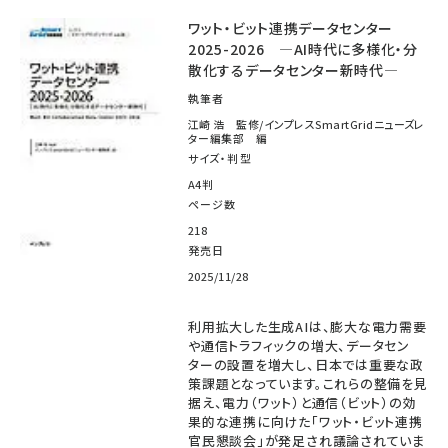
ワット・ビット連携データセンター
2025-2026 ―AI時代に多様化・分
散化するデータセンター新時代―
執筆者
江崎 浩 監修/インプレスSmartGridニューズレ
ター編集部 編
サイズ・判型
A4判
ページ数
218
発売日
2025/11/28
利用拡大した生成AIは、膨大な電力需要
や通信トラフィックの増大、データセン
ターの設置を増大し、日本では重要な政
策課題となっています。これらの整備を見
据え、電力（ワット）と通信（ビット）の効
果的な連携に向けた「ワット・ビット連携
官民懇談会」が発足され議論されていま