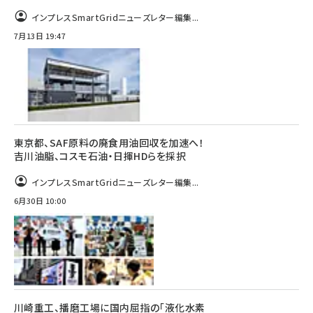
インプレスSmartGridニューズレター編集...
7月13日 19:47
東京都、SAF原料の廃食用油回収を加速へ！
吉川油脂、コスモ石油・日揮HDらを採択
インプレスSmartGridニューズレター編集...
6月30日 10:00
川崎重工、播磨工場に国内屈指の「液化水素