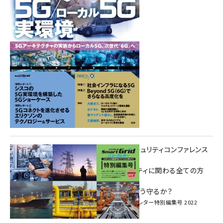
重要インフラサイバーセキュリティコンファレンス
特別電子版！
― 産業サイバーセキュリティに関わる全ての方
へ！ ―
加速するDX、OT/IoTをどう守るか？
インプレス SmartGridニューズレター特別編集号 2022
Vol.1