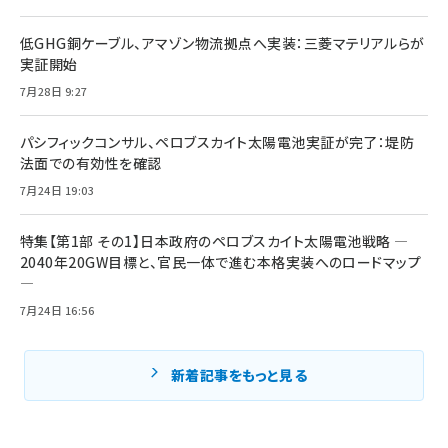
低GHG銅ケーブル、アマゾン物流拠点へ実装：三菱マテリアルらが
実証開始
7月28日 9:27
パシフィックコンサル、ペロブスカイト太陽電池実証が完了：堤防
法面での有効性を確認
7月24日 19:03
特集【第1部 その1】日本政府のペロブスカイト太陽電池戦略 ―
2040年20GW目標と、官民一体で進む本格実装へのロードマップ
―
7月24日 16:56
新着記事をもっと見る