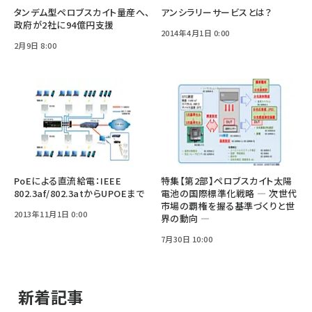
タンデム型ペロブスカイト量産へ、
アンシラリーサービスとは？
政府が2社に94億円支援
2014年4月1日 0:00
2月9日 8:00
PoEによる直流給電：IEEE
特集【第2部】ペロブスカイト太陽
802.3af/802.3atからUPOEまで
電池の国際標準化戦略 ― 次世代
市場の覇権を握る基準づくりと世
2013年11月1日 0:00
界の動向 ―
7月30日 10:00
新着記事