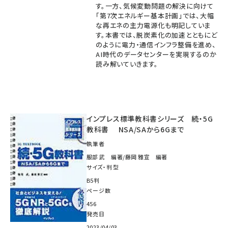
す。一方、気候変動問題の解決に向けて
「第7次エネルギー基本計画」では、大幅
な再エネの主力電源化も明記していま
す。本書では、脱炭素化の加速とともにど
のように電力・通信インフラ整備を進め、
AI時代のデータセンターを実現するのか
読み解いていきます。
インプレス標準教科書シリーズ 続・5G
教科書 NSA/SAから6Gまで
執筆者
服部 武 編著/藤岡 雅宣 編著
サイズ・判型
B5判
ページ数
456
発売日
2023/04/03