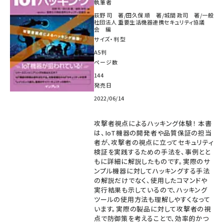
執筆者
荻野 司 著/田久保 順 著/城間 政司 著/一般
社団法人 重要生活機器連携セキュリティ協議
会 編
サイズ・判型
A5判
ページ数
144
発売日
2022/06/14
攻撃者視点によるハッキング体験！ 本書
は、IoT機器の開発者や品質保証の担当
者が、攻撃者の視点に立ってセキュリティ
検証を実践するための手法を、事例とと
もに詳細に解説したものです。実際のサ
ンプル機器に対してハッキングする手法
の解説だけでなく、使用したコマンドや
実行結果も示しているので、ハッキング
ツールの使用方法も理解しやすくなって
います。実際の製品に対して攻撃者の視
点で防御策を考えることで、効率的かつ