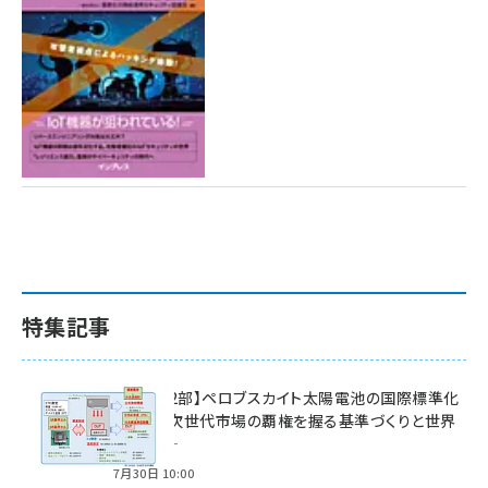
特集記事
特集【第2部】ペロブスカイト太陽電池の国際標準化
戦略 ― 次世代市場の覇権を握る基準づくりと世界
の動向 ―
7月30日 10:00