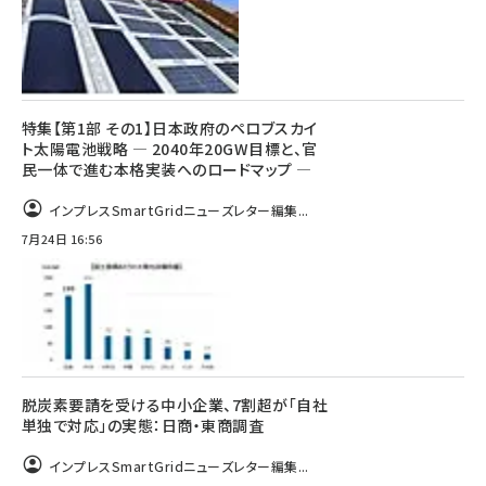
特集【第1部 その1】日本政府のペロブスカイ
ト太陽電池戦略 ― 2040年20GW目標と、官
民一体で進む本格実装へのロードマップ ―
インプレスSmartGridニューズレター編集...
7月24日 16:56
脱炭素要請を受ける中小企業、7割超が「自社
単独で対応」の実態：日商・東商調査
インプレスSmartGridニューズレター編集...