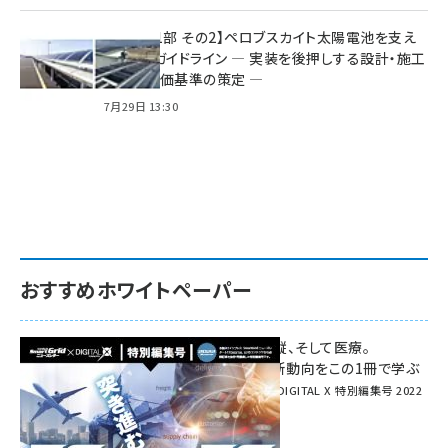
特集【第1部 その2】ペロブスカイト太陽電池を支え
る2つのガイドライン ― 実装を後押しする設計・施工
方針と評価基準の策定 ―
7月29日 13:30
おすすめホワイトペーパー
環境対策、建機の遠隔操縦、そして医療。
次世代通信規格「5G」最新動向をこの1冊で学ぶ
SmartGrid ニューズレター × DIGITAL X 特別編集号 2022
Summer