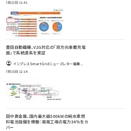
7月22日 11:41
豊田自動織機、V2G対応の「双方向車載充電
器」で系統連系を実証
インプレスSmartGridニューズレター編集...
7月15日 12:14
田中貴金属、国内最大級500kWの純水素燃
料電池設備を稼働：湘南工場の電力34％をカ
バー