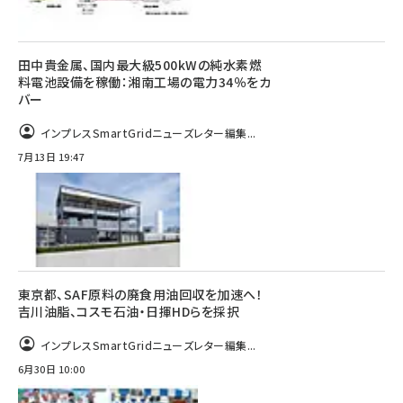
田中貴金属、国内最大級500kWの純水素燃
料電池設備を稼働：湘南工場の電力34％をカ
バー
インプレスSmartGridニューズレター編集...
7月13日 19:47
東京都、SAF原料の廃食用油回収を加速へ！
吉川油脂、コスモ石油・日揮HDらを採択
インプレスSmartGridニューズレター編集...
6月30日 10:00