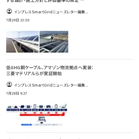
する設計・施工方針と評価基準の策定 ―
インプレスSmartGridニューズレター編集...
7月29日 13:30
低GHG銅ケーブル、アマゾン物流拠点へ実装：
三菱マテリアルらが実証開始
インプレスSmartGridニューズレター編集...
7月28日 9:27