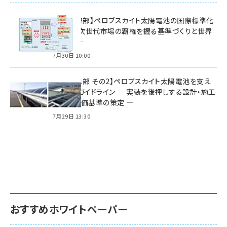
特集【第2部】ペロブスカイト太陽電池の国際標準化
戦略 ― 次世代市場の覇権を握る基準づくりと世界
の動向 ―
7月30日 10:00
特集【第1部 その2】ペロブスカイト太陽電池を支え
る2つのガイドライン ― 実装を後押しする設計・施工
方針と評価基準の策定 ―
7月29日 13:30
おすすめホワイトペーパー