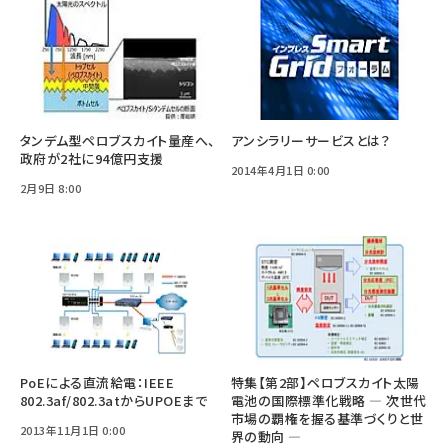
タンデム型ペロブスカイト量産へ、
アンシラリーサービスとは？
政府が2社に94億円支援
2014年4月1日 0:00
2月9日 8:00
PoEによる直流給電：IEEE
特集【第2部】ペロブスカイト太陽
802.3af/802.3atからUPOEまで
電池の国際標準化戦略 ― 次世代
市場の覇権を握る基準づくりと世
2013年11月1日 0:00
界の動向 ―