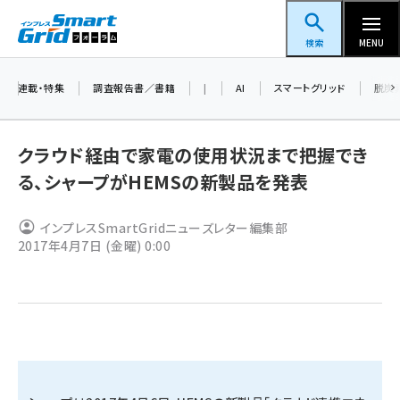
メ
スマートグリッドフォーラム
イ
検索
MENU
ン
コ
連載・特集
調査報告書／書籍
|
AI
スマートグリッド
脱炭
ン
テ
クラウド経由で家電の使用状況まで把握でき
ン
る、シャープがHEMSの新製品を発表
ツ
蓄電池 (403)
に
インプレスSmartGridニューズレター編集部
新井 (362)
移
2017年4月7日 (金曜) 0:00
動
ペロブスカイト (340)
新井宏征 (296)
ngn (280)
大串 (223)
aitras (186)