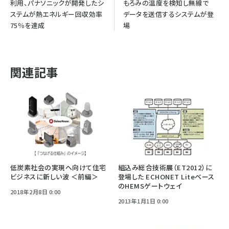
利用、パナソニックが開発したシ
もろみの温度を検知し無線で
ステムが熱エネルギー回収効率
データを送信するシステムが登
75％を達成
場
関連記事
低炭素社会の実現へ向けて住宅
組込み総合技術展（ET2012）に
ビジネスに新しい波 ＜前編＞
登場した ECHONET Liteベース
のHEMSゲートウェイ
2018年2月8日 0:00
2013年1月1日 0:00