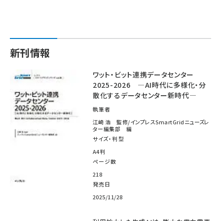
新刊情報
ワット・ビット連携データセンター
2025-2026 ―AI時代に多様化・分
散化するデータセンター新時代―
執筆者
江崎 浩 監修/インプレスSmartGridニューズレ
ター編集部 編
サイズ・判型
A4判
ページ数
218
発売日
2025/11/28