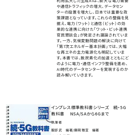
利用拡大した生成AIは、膨大な電力需要
や通信トラフィックの増大、データセン
ターの設置を増大し、日本では重要な政
策課題となっています。これらの整備を見
据え、電力（ワット）と通信（ビット）の効
果的な連携に向けた「ワット・ビット連携
官民懇談会」が発足され議論されていま
す。一方、気候変動問題の解決に向けて
「第7次エネルギー基本計画」では、大幅
な再エネの主力電源化も明記していま
す。本書では、脱炭素化の加速とともにど
のように電力・通信インフラ整備を進め、
AI時代のデータセンターを実現するのか
読み解いていきます。
インプレス標準教科書シリーズ 続・5G
教科書 NSA/SAから6Gまで
執筆者
服部 武 編著/藤岡 雅宣 編著