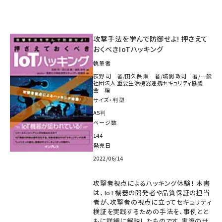
攻撃手法を学んで防御せよ! 押さえて
おくべきIoTハッキング
執筆者
荻野 司 著/田久保 順 著/城間 政司 著/一般
社団法人 重要生活機器連携セキュリティ協議
会 編
サイズ・判型
A5判
ページ数
144
発売日
2022/06/14
攻撃者視点によるハッキング体験！ 本書
は、IoT機器の開発者や品質保証の担当
者が、攻撃者の視点に立ってセキュリティ
検証を実践するための手法を、事例とと
もに詳細に解説したものです。実際のサ