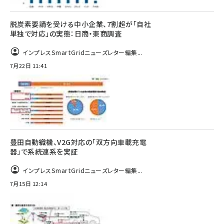
脱炭素要請を受ける中小企業、7割超が「自社
単独で対応」の実態：日商・東商調査
インプレスSmartGridニューズレター編集...
7月22日 11:41
豊田自動織機、V2G対応の「双方向車載充電
器」で系統連系を実証
インプレスSmartGridニューズレター編集...
7月15日 12:14