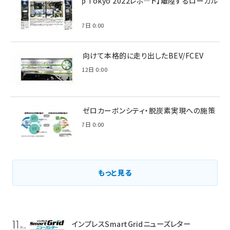
【Interop Tokyo 2022レポ—ト】離陸するローカル
5G！
2022年7月7日 0:00
脱炭素に向けて本格的に走り出したBEV/FCEV
2022年6月12日 0:00
環境省のゼロカーボンシティ・脱炭素実現への施策
2021年3月7日 0:00
もっと見る
インプレスSmartGridニューズレター