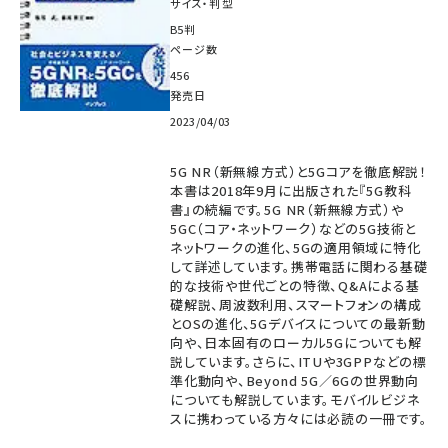
サイズ・判型
B5判
ページ数
456
発売日
2023/04/03
5G NR（新無線方式）と5Gコアを徹底解説！
本書は2018年9月に出版された『5G教科
書』の続編です。5G NR（新無線方式）や
5GC（コア・ネットワーク）などの5G技術と
ネットワークの進化、5Gの適用領域に特化
して詳述しています。携帯電話に関わる基礎
的な技術や世代ごとの特徴、Q&Aによる基
礎解説、周波数利用、スマートフォンの構成
とOSの進化、5Gデバイスについての最新動
向や、日本固有のローカル5Gについても解
説しています。さらに、ITUや3GPPなどの標
準化動向や、Beyond 5G／6Gの世界動向
についても解説しています。モバイルビジネ
スに携わっている方々には必読の一冊です。