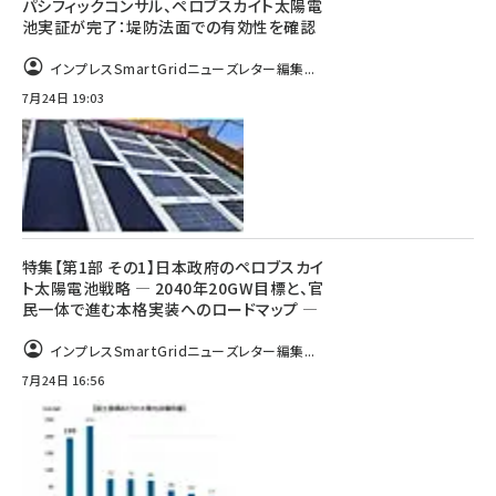
パシフィックコンサル、ペロブスカイト太陽電
池実証が完了：堤防法面での有効性を確認
インプレスSmartGridニューズレター編集...
7月24日 19:03
特集【第1部 その1】日本政府のペロブスカイ
ト太陽電池戦略 ― 2040年20GW目標と、官
民一体で進む本格実装へのロードマップ ―
インプレスSmartGridニューズレター編集...
7月24日 16:56