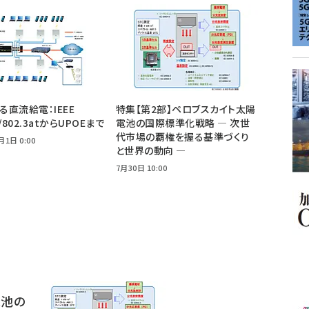
よる直流給電：IEEE
特集【第2部】ペロブスカイト太陽
f/802.3atからUPOEまで
電池の国際標準化戦略 ― 次世
代市場の覇権を握る基準づくり
月1日 0:00
と世界の動向 ―
7月30日 10:00
電池の