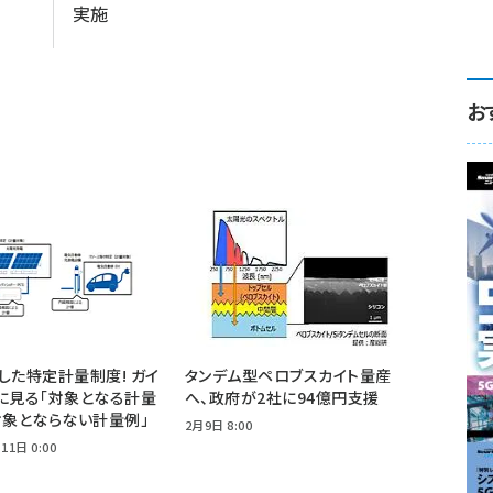
実施
お
した特定計量制度! ガイ
タンデム型ペロブスカイト量産
に見る「対象となる計量
へ、政府が2社に94億円支援
対象とならない計量例」
2月9日 8:00
11日 0:00