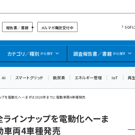
リッドフォーラム
SGF
報告書／書籍
メルマガ購読受付中
カテゴリ／種別
調査報告書／書籍
から探す
から探す
AI
スマートグリッド
脱炭素
エネルギー管理
IoT
再
ンナップを電動化へーまずは2020年までに電動車両4車種発売
でに全ラインナップを電動化へーま
電動車両4車種発売