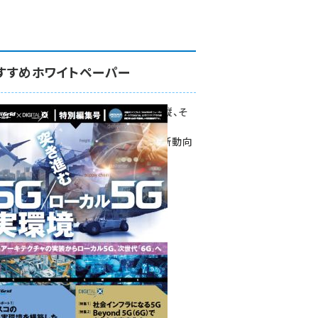
すすめホワイトペーパー
環境対策、建機の遠隔操縦、そ
して医療。
次世代通信規格「5G」最新動向
をこの1冊で学ぶ
SmartGrid ニューズレター ×
DIGITAL X 特別編集号 2022
Summer