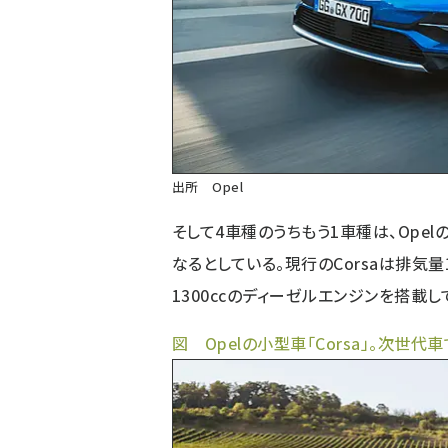
出所 Opel
そして4車種のうちもう1車種は、Opel
なるとしている。現行のCorsaは排気量
1300ccのディーゼルエンジンを搭載
図 Opelの小型車「Corsa」。次世代