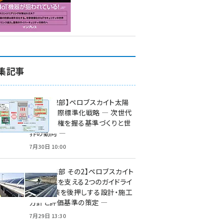
集記事
特集【第2部】ペロブスカイト太陽
電池の国際標準化戦略 ― 次世代
市場の覇権を握る基準づくりと世
界の動向 ―
7月30日 10:00
特集【第1部 その2】ペロブスカイト
太陽電池を支える2つのガイドライ
ン ― 実装を後押しする設計・施工
方針と評価基準の策定 ―
7月29日 13:30