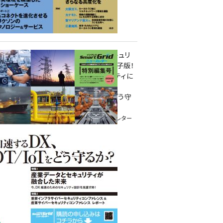
重要インフラサイバーセキュリ
ティコンファレンス特別電子版！
― 産業サイバーセキュリティに
関わる全ての方へ！ ―
加速するDX、OT/IoTをどう守
るか？
インプレス SmartGridニューズレター
特別編集号 2022 Vol.1