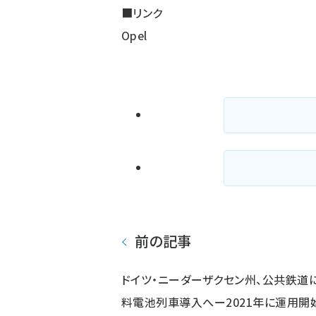
■リンク
Opel
前の記事
ドイツ・ニーダーザクセン州、公共鉄道
料電池列車導入へー2021年に運用開