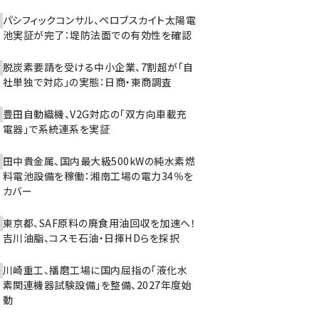
パシフィックコンサル、ペロブスカイト太陽電
池実証が完了：堤防法面での有効性を確認
脱炭素要請を受ける中小企業、7割超が「自
社単独で対応」の実態：日商・東商調査
豊田自動織機、V2G対応の「双方向車載充
電器」で系統連系を実証
田中貴金属、国内最大級500kWの純水素燃
料電池設備を稼働：湘南工場の電力34％を
カバー
東京都、SAF原料の廃食用油回収を加速へ！
吉川油脂、コスモ石油・日揮HDらを採択
川崎重工、播磨工場に国内屈指の「液化水
素関連機器試験設備」を整備、2027年度始
動