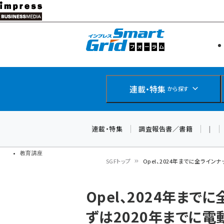
メ
イ
エネルギー
スマートグ
ン
IoT・AI
コ
製品導入
ン
Web担当者
EC担当者
テ
連載・特集
から探す
企業IT
ン
ソフト開発
DCクラウド
ツ
連載・特集
調査報告書／書籍
|
研究・調査
に
ドローン
移
教育講座
SGFトップ
Opel、2024年までに全ライ
動
パ
Opel、2024年ま
ン
ずは2020年までに
く