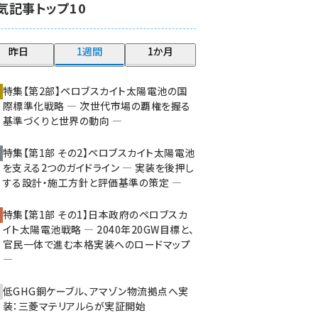
気記事トップ10
大串 (211)
aitras (177)
昨日
1週間
1か月
タンデム (141)
特集【第2部】ペロブスカイト太陽電池の国
際標準化戦略 ― 次世代市場の覇権を握る
基準づくりと世界の動向 ―
特集【第1部 その2】ペロブスカイト太陽電池
を支える2つのガイドライン ― 実装を後押し
する設計・施工方針と評価基準の策定 ―
特集【第1部 その1】日本政府のペロブスカ
イト太陽電池戦略 ― 2040年20GW目標と、
官民一体で進む本格実装へのロードマップ
―
低GHG銅ケーブル、アマゾン物流拠点へ実
装：三菱マテリアルらが実証開始