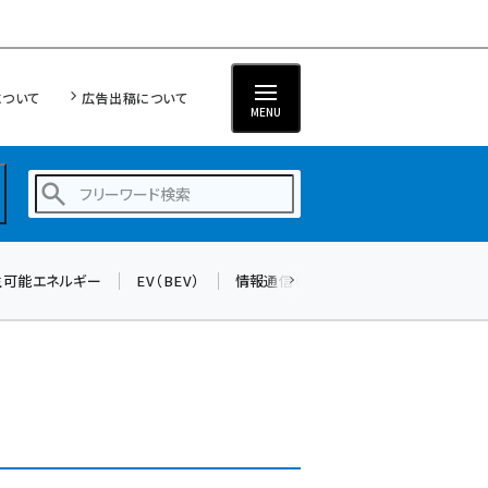
について
広告出稿について
MENU
生可能エネルギー
EV（BEV）
情報通信（ICT）
標準化
サイバ
蓄電池 (382)
新井 (345)
ペロブスカイト (327)
新井宏征 (278)
ngn (265)