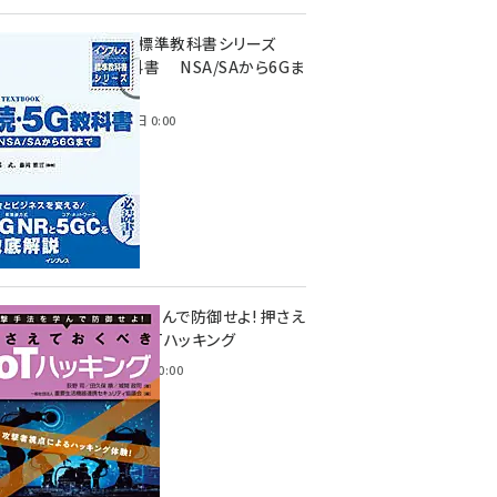
インプレス標準教科書シリーズ
続・5G教科書 NSA/SAから6Gま
で
2023年4月3日 0:00
攻撃手法を学んで防御せよ! 押さえ
ておくべきIoTハッキング
2022年6月14日 0:00