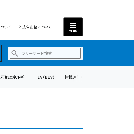
について
広告出稿について
MENU
生可能エネルギー
EV（BEV）
情報通信（ICT）
標準化
サイバ
蓄電池 (377)
新井 (344)
ペロブスカイト (325)
新井宏征 (277)
ngn (262)