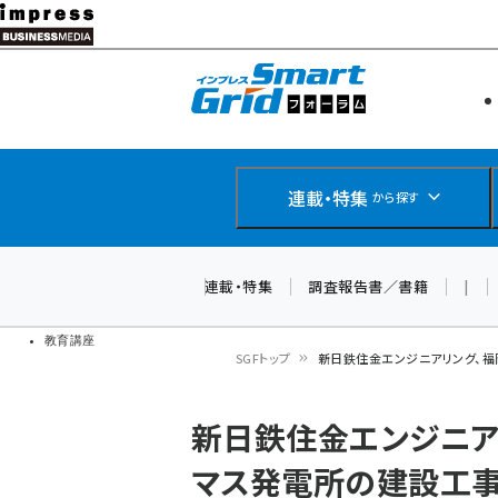
メ
イ
エネルギー
スマートグ
ン
IoT・AI
コ
製品導入
ン
Web担当者
EC担当者
テ
連載・特集
から探す
企業IT
ン
ソフト開発
DCクラウド
ツ
連載・特集
調査報告書／書籍
|
研究・調査
に
ドローン
移
教育講座
SGFトップ
新日鉄住金エンジニアリング、
動
パ
新日鉄住金エンジニア
ン
マス発電所の建設工
く