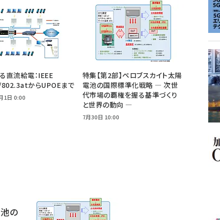
よる直流給電：IEEE
特集【第2部】ペロブスカイト太陽
f/802.3atからUPOEまで
電池の国際標準化戦略 ― 次世
代市場の覇権を握る基準づくり
月1日 0:00
と世界の動向 ―
7月30日 10:00
電池の