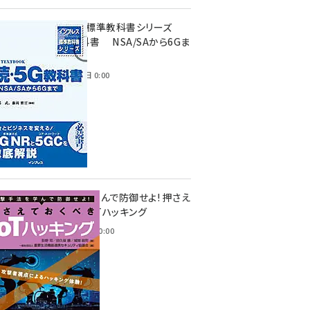
インプレス標準教科書シリーズ
続・5G教科書 NSA/SAから6Gま
で
2023年4月3日 0:00
攻撃手法を学んで防御せよ! 押さえ
ておくべきIoTハッキング
2022年6月14日 0:00