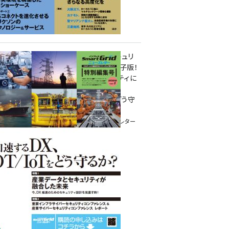
重要インフラサイバーセキュリ
ティコンファレンス特別電子版！
― 産業サイバーセキュリティに
関わる全ての方へ！ ―
加速するDX、OT/IoTをどう守
るか？
インプレス SmartGridニューズレター
特別編集号 2022 Vol.1