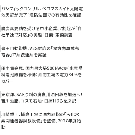
パシフィックコンサル、ペロブスカイト太陽電
池実証が完了：堤防法面での有効性を確認
脱炭素要請を受ける中小企業、7割超が「自
社単独で対応」の実態：日商・東商調査
豊田自動織機、V2G対応の「双方向車載充
電器」で系統連系を実証
田中貴金属、国内最大級500kWの純水素燃
料電池設備を稼働：湘南工場の電力34％を
カバー
東京都、SAF原料の廃食用油回収を加速へ！
吉川油脂、コスモ石油・日揮HDらを採択
川崎重工、播磨工場に国内屈指の「液化水
素関連機器試験設備」を整備、2027年度始
動