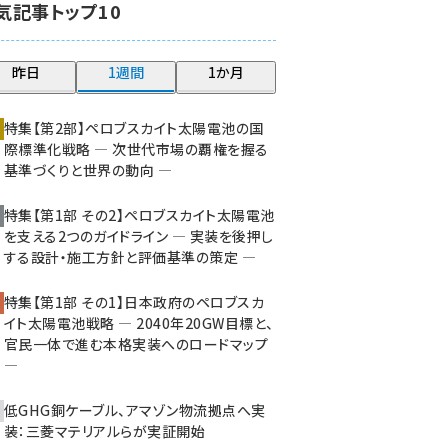
気記事トップ10
大串 (210)
aitras (176)
昨日
1週間
1か月
タンデム (140)
特集【第2部】ペロブスカイト太陽電池の国
際標準化戦略 ― 次世代市場の覇権を握る
基準づくりと世界の動向 ―
特集【第1部 その2】ペロブスカイト太陽電池
を支える2つのガイドライン ― 実装を後押し
する設計・施工方針と評価基準の策定 ―
特集【第1部 その1】日本政府のペロブスカ
イト太陽電池戦略 ― 2040年20GW目標と、
官民一体で進む本格実装へのロードマップ
―
低GHG銅ケーブル、アマゾン物流拠点へ実
装：三菱マテリアルらが実証開始