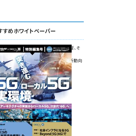
すすめホワイトペーパー
環境対策、建機の遠隔操縦、そ
して医療。
次世代通信規格「5G」最新動向
をこの1冊で学ぶ
SmartGrid ニューズレター ×
DIGITAL X 特別編集号 2022
Summer