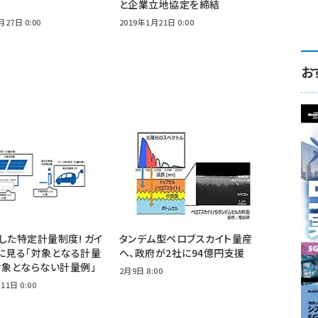
と企業立地協定を締結
月27日 0:00
2019年1月21日 0:00
お
した特定計量制度! ガイ
タンデム型ペロブスカイト量産
に見る「対象となる計量
へ、政府が2社に94億円支援
対象とならない計量例」
2月9日 8:00
11日 0:00