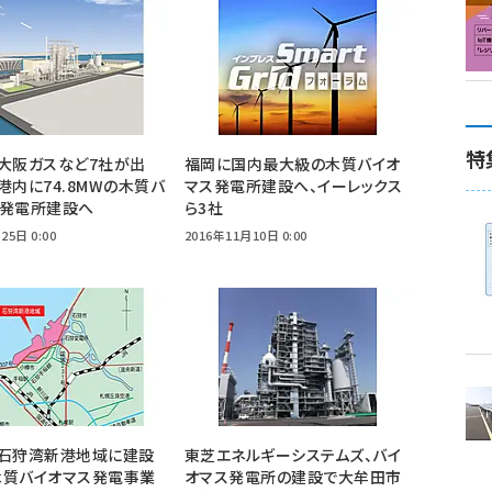
特
大阪ガスなど7社が出
福岡に国内最大級の木質バイオ
港内に74.8MWの木質バ
マス発電所建設へ、イーレックス
ス発電所建設へ
ら3社
25日 0:00
2016年11月10日 0:00
、石狩湾新港地域に建設
東芝エネルギーシステムズ、バイ
木質バイオマス発電事業
オマス発電所の建設で大牟田市