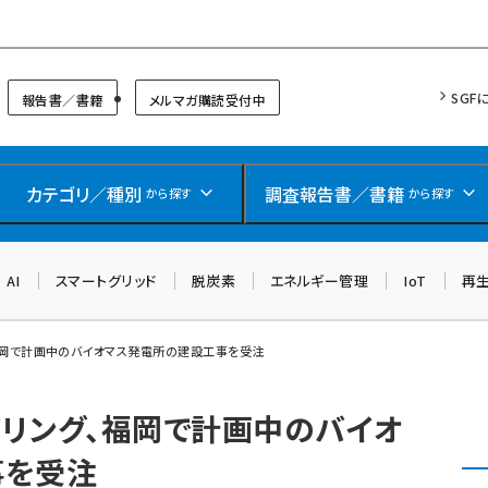
リッドフォーラム
SGF
報告書／書籍
メルマガ購読受付中
カテゴリ／種別
調査報告書／書籍
から探す
から探す
AI
スマートグリッド
脱炭素
エネルギー管理
IoT
再
福岡で計画中のバイオマス発電所の建設工事を受注
リング、福岡で計画中のバイオ
事を受注