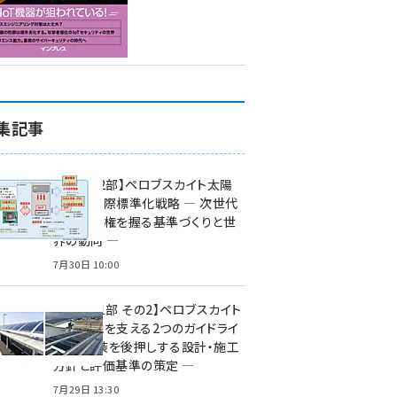
集記事
特集【第2部】ペロブスカイト太陽
電池の国際標準化戦略 ― 次世代
市場の覇権を握る基準づくりと世
界の動向 ―
7月30日 10:00
特集【第1部 その2】ペロブスカイト
太陽電池を支える2つのガイドライ
ン ― 実装を後押しする設計・施工
方針と評価基準の策定 ―
7月29日 13:30