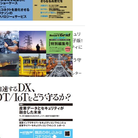
重要インフラサイバーセキュリ
ティコンファレンス特別電子版！
― 産業サイバーセキュリティに
関わる全ての方へ！ ―
加速するDX、OT/IoTをどう守
るか？
インプレス SmartGridニューズレター
特別編集号 2022 Vol.1