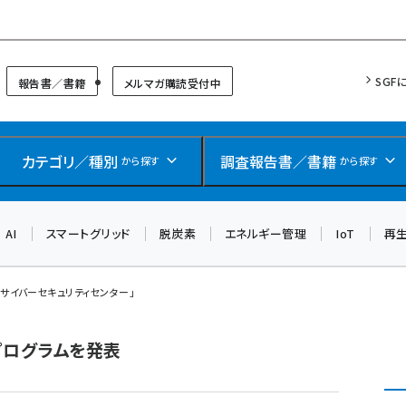
リッドフォーラム
SGF
報告書／書籍
メルマガ購読受付中
カテゴリ／種別
調査報告書／書籍
から探す
から探す
AI
スマートグリッド
脱炭素
エネルギー管理
IoT
再
業サイバーセキュリティセンター」
プログラムを発表