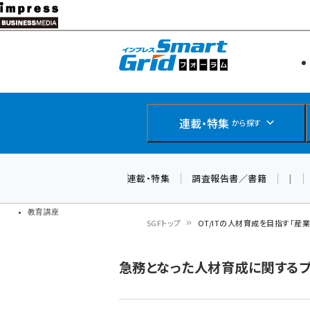
メ
イ
エネルギー
スマートグ
ン
IoT・AI
コ
製品導入
ン
Web担当者
EC担当者
テ
連載・特集
から探す
企業IT
ン
ソフト開発
DCクラウド
ツ
連載・特集
調査報告書／書籍
|
研究・調査
に
ドローン
移
教育講座
SGFトップ
OT/ITの人材育成を目指す「産
動
パ
急務となった人材育成に関する
ン
く