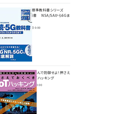
インプレス標準教科書シリーズ
続・5G教科書 NSA/SAから6Gま
で
2023年4月3日 0:00
攻撃手法を学んで防御せよ! 押さえ
ておくべきIoTハッキング
2022年6月14日 0:00