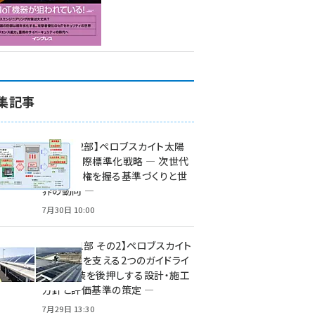
集記事
特集【第2部】ペロブスカイト太陽
電池の国際標準化戦略 ― 次世代
市場の覇権を握る基準づくりと世
界の動向 ―
7月30日 10:00
特集【第1部 その2】ペロブスカイト
太陽電池を支える2つのガイドライ
ン ― 実装を後押しする設計・施工
方針と評価基準の策定 ―
7月29日 13:30