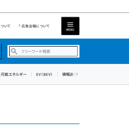
について
広告出稿について
MENU
生可能エネルギー
EV（BEV）
情報通信（ICT）
標準化
サイバ
蓄電池 (401)
新井 (358)
ペロブスカイト (337)
新井宏征 (294)
ngn (279)