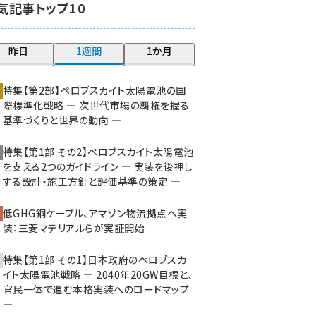
気記事トップ10
大串 (222)
aitras (185)
昨日
1週間
1か月
タンデム (149)
特集【第2部】ペロブスカイト太陽電池の国
際標準化戦略 ― 次世代市場の覇権を握る
基準づくりと世界の動向 ―
特集【第1部 その2】ペロブスカイト太陽電池
を支える2つのガイドライン ― 実装を後押し
する設計・施工方針と評価基準の策定 ―
低GHG銅ケーブル、アマゾン物流拠点へ実
装：三菱マテリアルらが実証開始
特集【第1部 その1】日本政府のペロブスカ
イト太陽電池戦略 ― 2040年20GW目標と、
官民一体で進む本格実装へのロードマップ
―