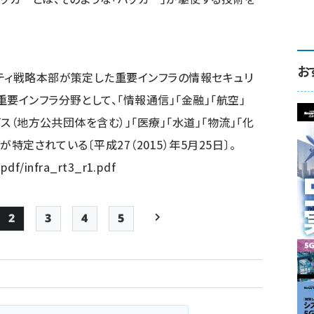
お
ティ戦略本部が策定した重要インフラの情報セキュリ
要インフラ分野として、「情報通信」「金融」「航空」
ビス（地方公共団体を含む）」「医療」「水道」「物流」「化
が特定されている〔平成27（2015）年5月25日〕。
/pdf/infra_rt3_r1.pdf
2
3
4
5
e
Page
Page
Page
Page
次ページ
ペー
ジ
送