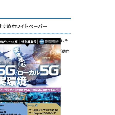
すすめホワイトペーパー
環境対策、建機の遠隔操縦、そ
して医療。
次世代通信規格「5G」最新動向
をこの1冊で学ぶ
SmartGrid ニューズレター ×
DIGITAL X 特別編集号 2022
Summer