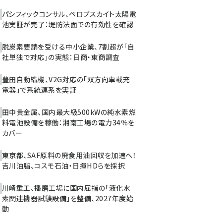
パシフィックコンサル、ペロブスカイト太陽電
池実証が完了：堤防法面での有効性を確認
脱炭素要請を受ける中小企業、7割超が「自
社単独で対応」の実態：日商・東商調査
豊田自動織機、V2G対応の「双方向車載充
電器」で系統連系を実証
田中貴金属、国内最大級500kWの純水素燃
料電池設備を稼働：湘南工場の電力34％を
カバー
東京都、SAF原料の廃食用油回収を加速へ！
吉川油脂、コスモ石油・日揮HDらを採択
川崎重工、播磨工場に国内屈指の「液化水
素関連機器試験設備」を整備、2027年度始
動