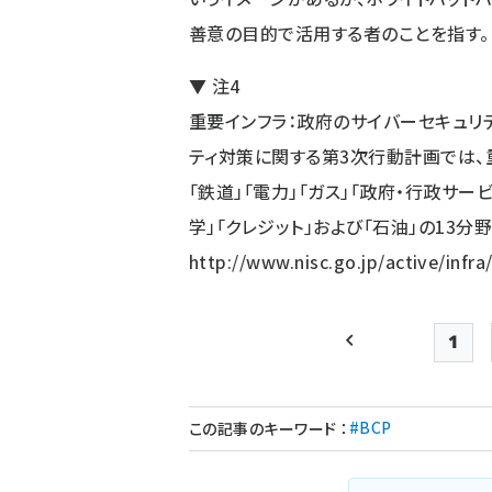
善意の目的で活用する者のことを指す。
▼ 注4
重要インフラ：政府のサイバーセキュリ
ティ対策に関する第3次行動計画では、重
「鉄道」「電力」「ガス」「政府・行政サー
学」「クレジット」および「石油」の13分野
http://www.nisc.go.jp/active/infra
1
前ページ
Pag
#BCP
この記事のキーワード
：