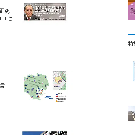
研究
CTセ
特
言