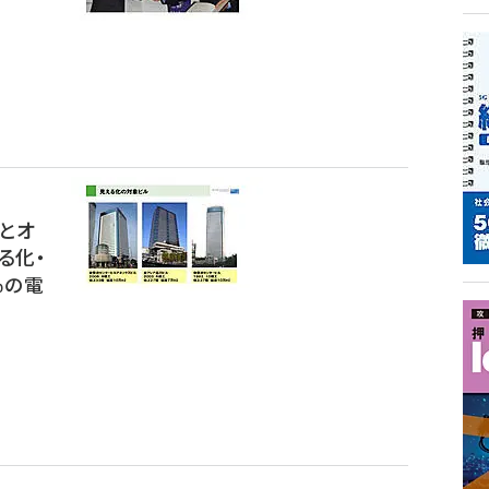
とオ
る化・
％の電