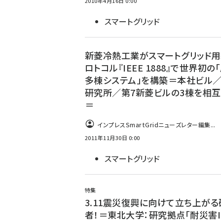
2010年4月16日 0:00
スマートグリッド
新菱冷熱工業がスマートグリッド
ロトコル『IEEE 1888』で世界初の
多棟システム」を構築＝本社ビル
研究所／第7新菱ビルの3棟を相
＝
インプレスSmartGridニューズレター編集...
2011年11月30日 0:00
スマートグリッド
特集
3.11震災復興に向けて立ち上がる
者！＝東北大学：研究拠点「耐災害I