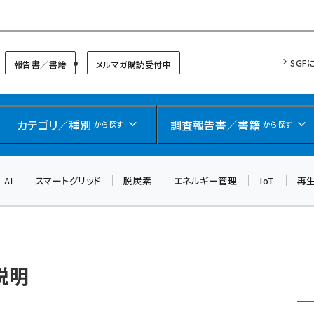
リッドフォーラム
SGF
報告書／書籍
メルマガ購読受付中
カテゴリ／種別
調査報告書／書籍
から探す
から探す
AI
スマートグリッド
脱炭素
エネルギー管理
IoT
再
説明