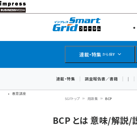
メ
イ
エネルギー
スマートグ
ン
IoT・AI
コ
製品導入
ン
Web担当者
EC担当者
テ
連載・特集
から探す
企業IT
ン
ソフト開発
DCクラウド
ツ
連載・特集
調査報告書／書籍
|
研究・調査
に
ドローン
移
教育講座
SGFトップ
用語集
BCP
動
パ
BCP とは 意味/解説/
ン
く