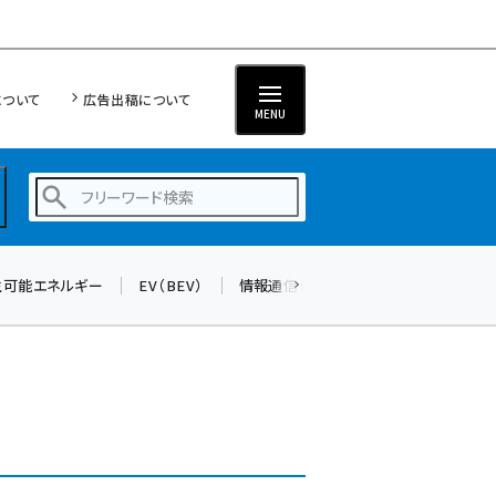
について
広告出稿について
MENU
生可能エネルギー
EV（BEV）
情報通信（ICT）
標準化
サイバ
蓄電池 (390)
新井 (350)
ペロブスカイト (332)
新井宏征 (286)
ngn (272)