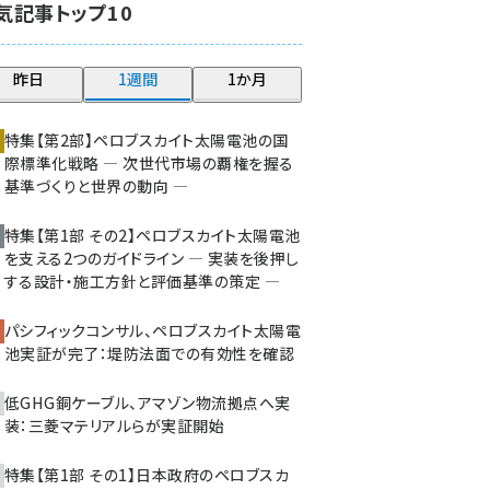
気記事トップ10
大串 (216)
aitras (180)
昨日
1週間
1か月
タンデム (145)
特集【第2部】ペロブスカイト太陽電池の国
際標準化戦略 ― 次世代市場の覇権を握る
基準づくりと世界の動向 ―
特集【第1部 その2】ペロブスカイト太陽電池
を支える2つのガイドライン ― 実装を後押し
する設計・施工方針と評価基準の策定 ―
パシフィックコンサル、ペロブスカイト太陽電
池実証が完了：堤防法面での有効性を確認
低GHG銅ケーブル、アマゾン物流拠点へ実
装：三菱マテリアルらが実証開始
特集【第1部 その1】日本政府のペロブスカ