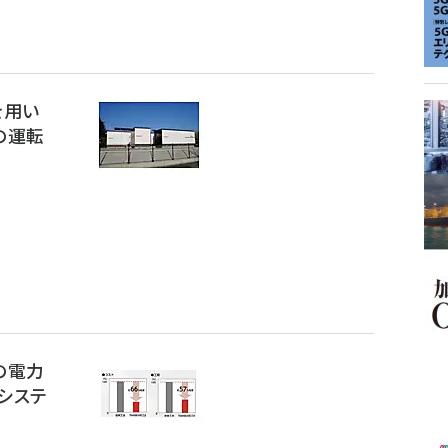
を用い
の運転
の電力
システ