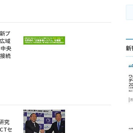
用新プ
「広域
新
／中央
互接続
研究
CTセ