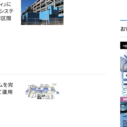
ィ」に
システ
街区間
お
ムを完
て運用