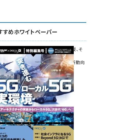
すすめホワイトペーパー
環境対策、建機の遠隔操縦、そ
して医療。
次世代通信規格「5G」最新動向
をこの1冊で学ぶ
SmartGrid ニューズレター ×
DIGITAL X 特別編集号 2022
Summer