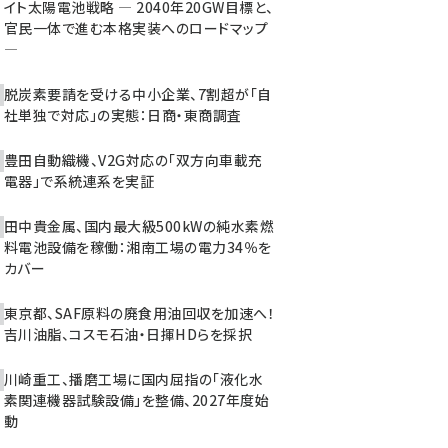
イト太陽電池戦略 ― 2040年20GW目標と、
官民一体で進む本格実装へのロードマップ
―
脱炭素要請を受ける中小企業、7割超が「自
社単独で対応」の実態：日商・東商調査
豊田自動織機、V2G対応の「双方向車載充
電器」で系統連系を実証
田中貴金属、国内最大級500kWの純水素燃
料電池設備を稼働：湘南工場の電力34％を
カバー
東京都、SAF原料の廃食用油回収を加速へ！
吉川油脂、コスモ石油・日揮HDらを採択
川崎重工、播磨工場に国内屈指の「液化水
素関連機器試験設備」を整備、2027年度始
動