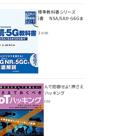
インプレス標準教科書シリーズ
続・5G教科書 NSA/SAから6Gま
で
2023年4月3日 0:00
攻撃手法を学んで防御せよ! 押さえ
ておくべきIoTハッキング
2022年6月14日 0:00