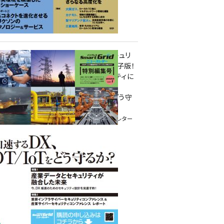
重要インフラサイバーセキュリ
ティコンファレンス特別電子版！
― 産業サイバーセキュリティに
関わる全ての方へ！ ―
加速するDX、OT/IoTをどう守
るか？
インプレス SmartGridニューズレター
特別編集号 2022 Vol.1