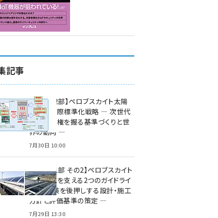
集記事
特集【第2部】ペロブスカイト太陽
電池の国際標準化戦略 ― 次世代
市場の覇権を握る基準づくりと世
界の動向 ―
7月30日 10:00
特集【第1部 その2】ペロブスカイト
太陽電池を支える2つのガイドライ
ン ― 実装を後押しする設計・施工
方針と評価基準の策定 ―
7月29日 13:30