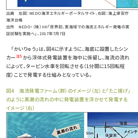
出典 左図：NEDO海洋エネルギーポータルサイト、右図：海上保安庁
海洋台帳
出所 NEDO・（株）IHI「世界初、実海域での海流エネルギー発電の実
証試験を実施へ」、2017年7月7日
「かいりゅう」は、図4に示すように、海底に設置したシン
注5
カー
から浮体式発電装置を海中に係留し、海流の流れ
によって、タービン水車を回転させる（1分間に15回転程
度）ことで発電する仕組みとなっている。
図4 海流発電ファーム（群）のイメージ（左）と「たこ揚げ」
のように黒潮の流れの中に発電装置を浮かせて発電する
イメージ（右）