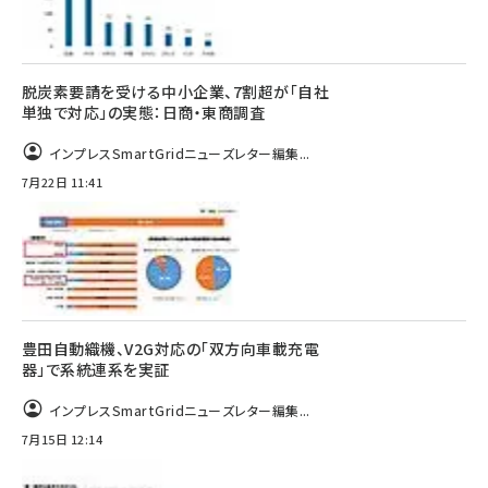
脱炭素要請を受ける中小企業、7割超が「自社
単独で対応」の実態：日商・東商調査
インプレスSmartGridニューズレター編集...
7月22日 11:41
豊田自動織機、V2G対応の「双方向車載充電
器」で系統連系を実証
インプレスSmartGridニューズレター編集...
7月15日 12:14