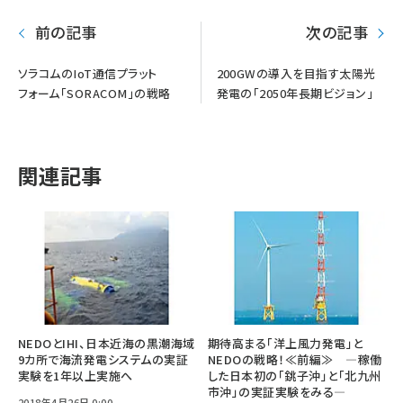
前の記事
次の記事
ソラコムのIoT通信プラット
200GWの導入を目指す太陽光
フォーム「SORACOM」の戦略
発電の「2050年長期ビジョン」
関連記事
NEDOとIHI、日本近海の黒潮海域
期待高まる「洋上風力発電」と
9カ所で海流発電システムの実証
NEDOの戦略！≪前編≫ ―稼働
実験を1年以上実施へ
した日本初の「銚子沖」と「北九州
市沖」の実証実験をみる―
2018年4月26日 0:00