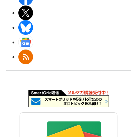
X(エックス)
BlueSky
Googleニュース
RSS