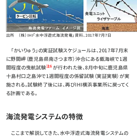
出所 （株）IHI「水中浮遊式海流発電」資料、2017年7月7日
「かいりゅう」の実証試験スケジュールは、2017年7月末
に野間岬（鹿児島県南さつま市）沖合にある甑海峡で1週
注6
間程度の曳航試験
が行われた後、8月中旬に鹿児島県
十島村口之島沖で1週間程度の係留試験（実証実験）が実
施される。試験終了後には、再びIHI横浜事業所に戻ってく
る計画である。
海流発電システムの特徴
ここまで解説してきた、水中浮遊式海流発電システムの