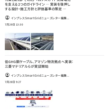
を支える2つのガイドライン ― 実装を後押し
する設計・施工方針と評価基準の策定 ―
インプレスSmartGridニューズレター編集...
7月29日 13:30
低GHG銅ケーブル、アマゾン物流拠点へ実装：
三菱マテリアルらが実証開始
インプレスSmartGridニューズレター編集...
7月28日 9:27