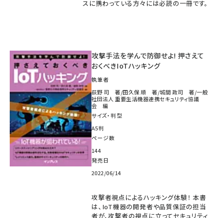
スに携わっている方々には必読の一冊です。
攻撃手法を学んで防御せよ! 押さえて
おくべきIoTハッキング
執筆者
荻野 司 著/田久保 順 著/城間 政司 著/一般
社団法人 重要生活機器連携セキュリティ協議
会 編
サイズ・判型
A5判
ページ数
144
発売日
2022/06/14
攻撃者視点によるハッキング体験！ 本書
は、IoT機器の開発者や品質保証の担当
者が、攻撃者の視点に立ってセキュリティ