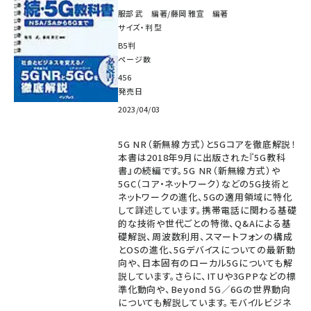
服部 武 編著/藤岡 雅宣 編著
サイズ・判型
B5判
ページ数
456
発売日
2023/04/03
5G NR（新無線方式）と5Gコアを徹底解説！
本書は2018年9月に出版された『5G教科
書』の続編です。5G NR（新無線方式）や
5GC（コア・ネットワーク）などの5G技術と
ネットワークの進化、5Gの適用領域に特化
して詳述しています。携帯電話に関わる基礎
的な技術や世代ごとの特徴、Q&Aによる基
礎解説、周波数利用、スマートフォンの構成
とOSの進化、5Gデバイスについての最新動
向や、日本固有のローカル5Gについても解
説しています。さらに、ITUや3GPPなどの標
準化動向や、Beyond 5G／6Gの世界動向
についても解説しています。モバイルビジネ