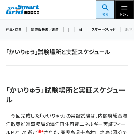
メ
スマートグリッドフォーラム
イ
検索
MENU
ン
コ
連載・特集
調査報告書／書籍
|
AI
スマートグリッド
脱炭
ン
テ
「かいりゅう」試験場所と実証スケジュール
ン
ツ
蓄電池 (396)
に
新井 (353)
移
動
「かいりゅう」試験場所と実証スケジュー
ペロブスカイト (332)
ル
新井宏征 (289)
ngn (275)
今回完成した「かいりゅう」の実証試験は、内閣府総合海
大串 (216)
洋政策推進事務局の海洋再生可能エネルギー実証フィー
注4
ルドとして選定
された、鹿児島県十島村口之島（図3）で
aitras (180)