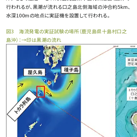
行われるが、黒潮が流れる口之島北側海域の沖合約5km、
タンデム (145)
水深100mの地点に実証機を設置して行われる。
図3 海流発電の実証試験の場所（鹿児島県十島村口之
島沖）：→印は黒潮の流れ