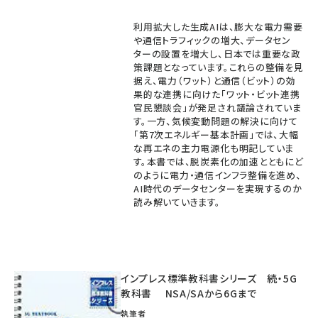
利用拡大した生成AIは、膨大な電力需要
や通信トラフィックの増大、データセン
ターの設置を増大し、日本では重要な政
策課題となっています。これらの整備を見
据え、電力（ワット）と通信（ビット）の効
果的な連携に向けた「ワット・ビット連携
官民懇談会」が発足され議論されていま
す。一方、気候変動問題の解決に向けて
「第7次エネルギー基本計画」では、大幅
な再エネの主力電源化も明記していま
す。本書では、脱炭素化の加速とともにど
のように電力・通信インフラ整備を進め、
AI時代のデータセンターを実現するのか
読み解いていきます。
インプレス標準教科書シリーズ 続・5G
教科書 NSA/SAから6Gまで
執筆者