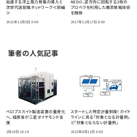
加速する洋上風力発電の導入と
NEDO、逆方向に回転する2枚の
次世代送配電ネットワーク≪前編
プロペラを利用した潮流発電技術
≫
を開発
2021年12月5日 0:00
2017年11月17日 0:00
筆者の人気記事
ペロブスカイト製造装置の量産化
スタートした特定計量制度! ガイド
へ、経産省が三星ダイヤモンド支
ラインに見る「対象となる計量例」
援
と「対象とならない計量例」
2月10日 10:19
2022年8月11日 0:00