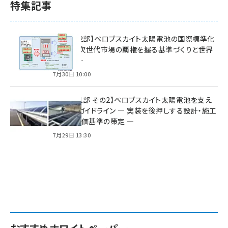
特集記事
特集【第2部】ペロブスカイト太陽電池の国際標準化
戦略 ― 次世代市場の覇権を握る基準づくりと世界
の動向 ―
7月30日 10:00
特集【第1部 その2】ペロブスカイト太陽電池を支え
る2つのガイドライン ― 実装を後押しする設計・施工
方針と評価基準の策定 ―
7月29日 13:30