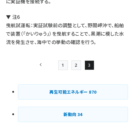
に実証機を接続する。
▼ 注6
曳航試運転：実証試験前の調整として、野間岬沖で、船舶
で装置（「かいりゅう」）を曳航することで、黒潮に模した水
流を発生させ、海中での挙動の確認を行う。
1
2
3
前ページ
Page
Page
Page
ペー
ジ
再生可能エネルギー
870
送
り
新動向
34