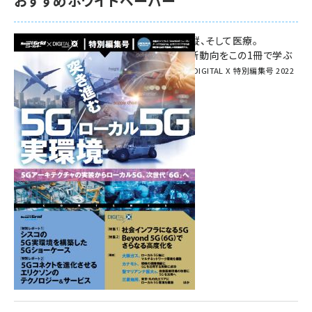
おすすめホワイトペーパー
環境対策、建機の遠隔操縦、そして医療。
次世代通信規格「5G」最新動向をこの1冊で学ぶ
SmartGrid ニューズレター × DIGITAL X 特別編集号 2022
Summer