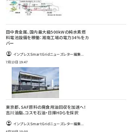
田中貴金属、国内最大級500kWの純水素燃
料電池設備を稼働：湘南工場の電力34％をカ
バー
インプレスSmartGridニューズレター編集...
7月13日 19:47
東京都、SAF原料の廃食用油回収を加速へ！
吉川油脂、コスモ石油・日揮HDらを採択
インプレスSmartGridニューズレター編集...
6月30日 10:00