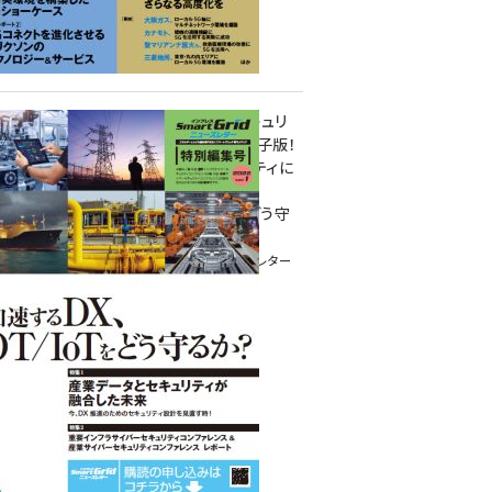
重要インフラサイバーセキュリ
ティコンファレンス特別電子版！
― 産業サイバーセキュリティに
関わる全ての方へ！ ―
加速するDX、OT/IoTをどう守
るか？
インプレス SmartGridニューズレター
特別編集号 2022 Vol.1