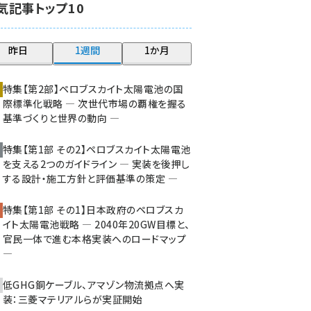
気記事トップ10
大串 (210)
aitras (176)
昨日
1週間
1か月
タンデム (140)
特集【第2部】ペロブスカイト太陽電池の国
際標準化戦略 ― 次世代市場の覇権を握る
基準づくりと世界の動向 ―
特集【第1部 その2】ペロブスカイト太陽電池
を支える2つのガイドライン ― 実装を後押し
する設計・施工方針と評価基準の策定 ―
特集【第1部 その1】日本政府のペロブスカ
イト太陽電池戦略 ― 2040年20GW目標と、
官民一体で進む本格実装へのロードマップ
―
低GHG銅ケーブル、アマゾン物流拠点へ実
装：三菱マテリアルらが実証開始