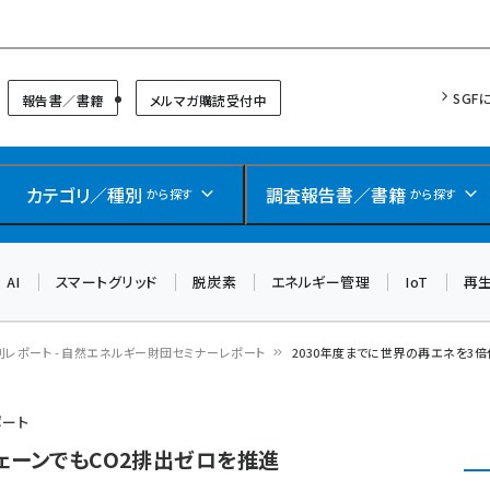
リッドフォーラム
SGF
報告書／書籍
メルマガ購読受付中
カテゴリ／種別
調査報告書／書籍
から探す
から探す
AI
スマートグリッド
脱炭素
エネルギー管理
IoT
再
別レポート - 自然エネルギー財団セミナーレポート
2030年度までに世界の再エネを3倍
ポート
チェーンでもCO2排出ゼロを推進