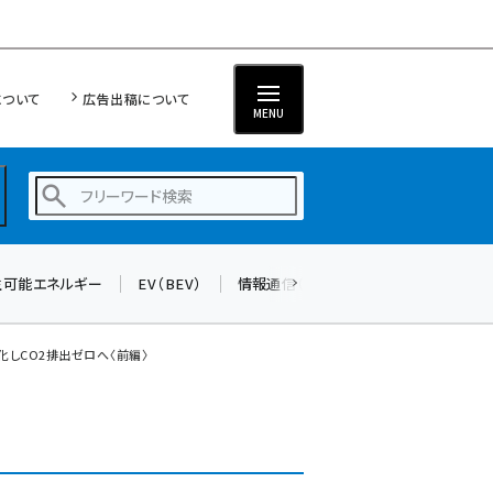
について
広告出稿について
MENU
生可能エネルギー
EV（BEV）
情報通信（ICT）
標準化
サイバ
蓄電池 (377)
新井 (344)
化しCO2排出ゼロへ〈前編〉
ペロブスカイト (325)
新井宏征 (277)
ngn (262)