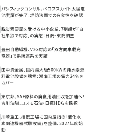
パシフィックコンサル、ペロブスカイト太陽電
池実証が完了：堤防法面での有効性を確認
脱炭素要請を受ける中小企業、7割超が「自
社単独で対応」の実態：日商・東商調査
豊田自動織機、V2G対応の「双方向車載充
電器」で系統連系を実証
田中貴金属、国内最大級500kWの純水素燃
料電池設備を稼働：湘南工場の電力34％を
カバー
東京都、SAF原料の廃食用油回収を加速へ！
吉川油脂、コスモ石油・日揮HDらを採択
川崎重工、播磨工場に国内屈指の「液化水
素関連機器試験設備」を整備、2027年度始
動