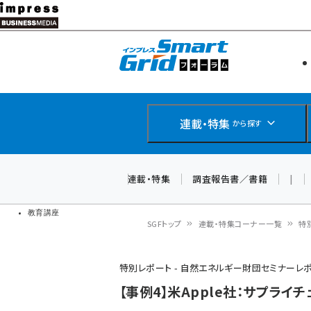
メ
イ
エネルギー
スマートグ
ン
IoT・AI
コ
製品導入
ン
Web担当者
EC担当者
テ
連載・特集
から探す
企業IT
ン
ソフト開発
DCクラウド
ツ
連載・特集
調査報告書／書籍
|
研究・調査
に
ドローン
移
教育講座
SGFトップ
連載・特集コーナー一覧
特
動
パ
特別レポート - 自然エネルギー財団セミナーレ
ン
【事例4】米Apple社：サプライ
く