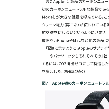
またAppleは、製品のカーボンニュート
初のカーボンニュートラルな製品であるスマートウ
Model」が大きな話題を呼んでいる。この「
クリーン電力（再エネ）が使われている
航空機を使わないというように、「電力」
展開を、iPhoneやMacなど他の製品
「図8に示すように、Appleのサプラ
ニーやパナソニックもそれぞれその1社で
するには、CO2排出ゼロにして製造し
を喚起した。（後編に続く）
図7 Apple初のカーボンニュートラルモ