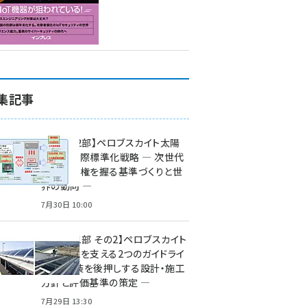
集記事
特集【第2部】ペロブスカイト太陽
電池の国際標準化戦略 ― 次世代
市場の覇権を握る基準づくりと世
界の動向 ―
7月30日 10:00
特集【第1部 その2】ペロブスカイト
太陽電池を支える2つのガイドライ
ン ― 実装を後押しする設計・施工
方針と評価基準の策定 ―
7月29日 13:30