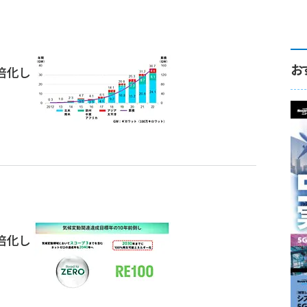
お
倍化し
倍化し