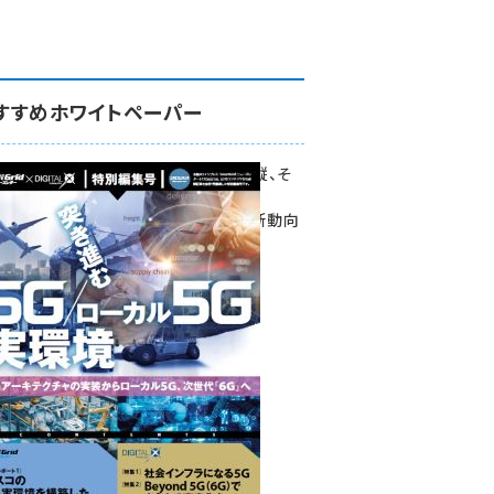
すすめホワイトペーパー
環境対策、建機の遠隔操縦、そ
して医療。
次世代通信規格「5G」最新動向
をこの1冊で学ぶ
SmartGrid ニューズレター ×
DIGITAL X 特別編集号 2022
Summer