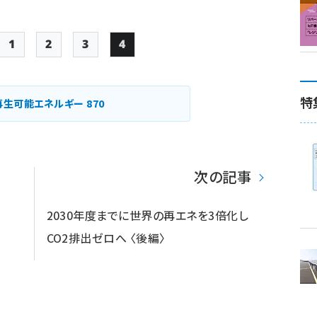
1
2
3
4
Page
Page
Page
Page
ペー
ジ
特
再生可能エネルギー
870
送
り
次の記事
2030年度までに世界の再エネを3倍化し
CO2排出ゼロへ 〈後編〉