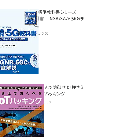
インプレス標準教科書シリーズ
続・5G教科書 NSA/SAから6Gま
で
2023年4月3日 0:00
攻撃手法を学んで防御せよ! 押さえ
ておくべきIoTハッキング
2022年6月14日 0:00