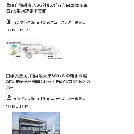
豊田自動織機、V2G対応の「双方向車載充電
器」で系統連系を実証
インプレスSmartGridニューズレター編集...
7月15日 12:14
田中貴金属、国内最大級500kWの純水素燃
料電池設備を稼働：湘南工場の電力34％をカ
バー
インプレスSmartGridニューズレター編集...
7月13日 19:47