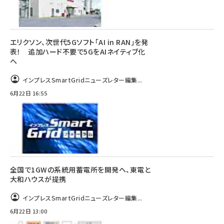
エリクソン、次世代5Gソフト「AI in RAN」を発
表！ 追加ハード不要で5GをAIネイティブ化
へ
インプレスSmartGridニューズレター編集...
6月22日 16:55
全国で1GWの系統用蓄電所を開発へ、東電と
大和ハウスが提携
インプレスSmartGridニューズレター編集...
6月22日 13:00