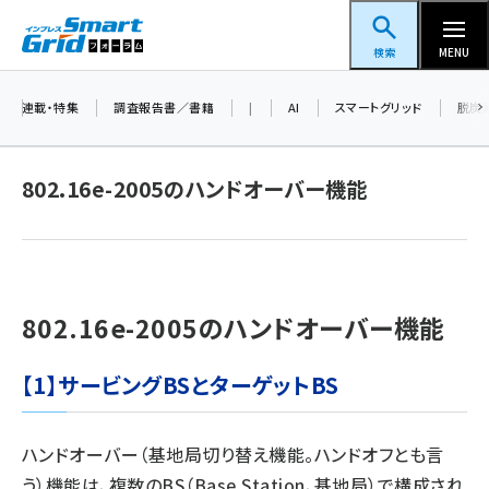
メ
スマートグリッドフォーラム
イ
検索
MENU
ン
コ
連載・特集
調査報告書／書籍
|
AI
スマートグリッド
脱炭
ン
テ
802.16e-2005のハンドオーバー機能
ン
ツ
蓄電池 (377)
に
新井 (344)
移
動
802.16e-2005のハンドオーバー機能
ペロブスカイト (325)
新井宏征 (277)
【1】サービングBSとターゲットBS
ngn (262)
大串 (210)
ハンドオーバー（基地局切り替え機能。ハンドオフとも言
う）機能は、複数のBS（Base Station、基地局）で構成され
aitras (176)