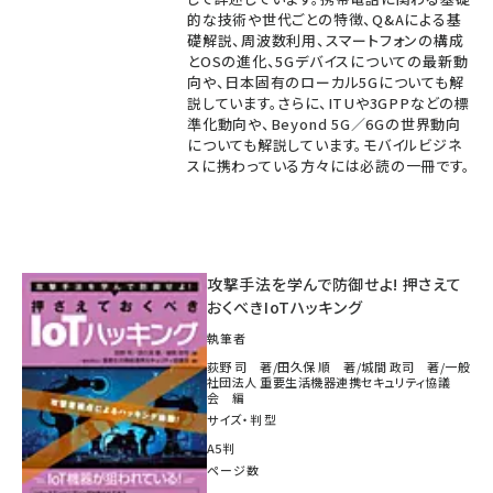
的な技術や世代ごとの特徴、Q&Aによる基
礎解説、周波数利用、スマートフォンの構成
とOSの進化、5Gデバイスについての最新動
向や、日本固有のローカル5Gについても解
説しています。さらに、ITUや3GPPなどの標
準化動向や、Beyond 5G／6Gの世界動向
についても解説しています。モバイルビジネ
スに携わっている方々には必読の一冊です。
攻撃手法を学んで防御せよ! 押さえて
おくべきIoTハッキング
執筆者
荻野 司 著/田久保 順 著/城間 政司 著/一般
社団法人 重要生活機器連携セキュリティ協議
会 編
サイズ・判型
A5判
ページ数