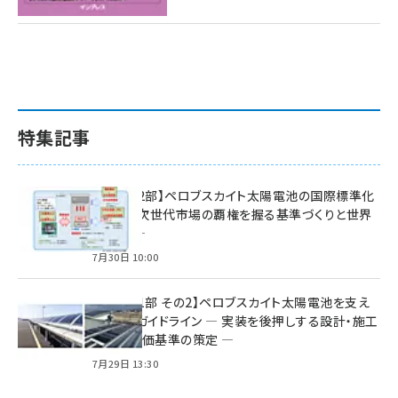
特集記事
特集【第2部】ペロブスカイト太陽電池の国際標準化
戦略 ― 次世代市場の覇権を握る基準づくりと世界
の動向 ―
7月30日 10:00
特集【第1部 その2】ペロブスカイト太陽電池を支え
る2つのガイドライン ― 実装を後押しする設計・施工
方針と評価基準の策定 ―
7月29日 13:30