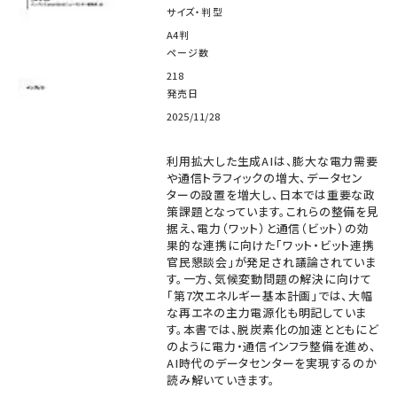
サイズ・判型
A4判
ページ数
218
発売日
2025/11/28
利用拡大した生成AIは、膨大な電力需要
や通信トラフィックの増大、データセン
ターの設置を増大し、日本では重要な政
策課題となっています。これらの整備を見
据え、電力（ワット）と通信（ビット）の効
果的な連携に向けた「ワット・ビット連携
官民懇談会」が発足され議論されていま
す。一方、気候変動問題の解決に向けて
「第7次エネルギー基本計画」では、大幅
な再エネの主力電源化も明記していま
す。本書では、脱炭素化の加速とともにど
のように電力・通信インフラ整備を進め、
AI時代のデータセンターを実現するのか
読み解いていきます。