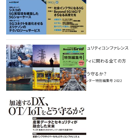
重要インフラサイバーセキュリティコンファレンス
特別電子版！
― 産業サイバーセキュリティに関わる全ての方
へ！ ―
加速するDX、OT/IoTをどう守るか？
インプレス SmartGridニューズレター特別編集号 2022
Vol.1