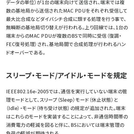
データの単位）が1台の端末向けて送信され、端末では複
数の基地局から送信されたMAC PDUをそれぞれ受信して
最大比合成などダイバシチ合成に類する処理を行う事で、
無瞬断の基地局切り替えが行われる。上り回線では、1台の
端末からのMAC PDUが複数のBSで同時に受信（復調・
FEC復号処理）され、基地局間で合成処理が行われるハン
ドオーバーである。
スリープ・モード/アイドル・モードを規定
IEEE802.16e-2005では、通信を実行していない端末の管
理モードとして、スリープ（Sleep）モード（休止状態）と
（Idle）・モード（待ち受け状態）の規定が追加された。端末
はこれらのモードを実装することによって、非通信時間帯の
消費電力の軽減を図ると伴に、BSにおいては端末管理の
負荷の軽減が期待される。