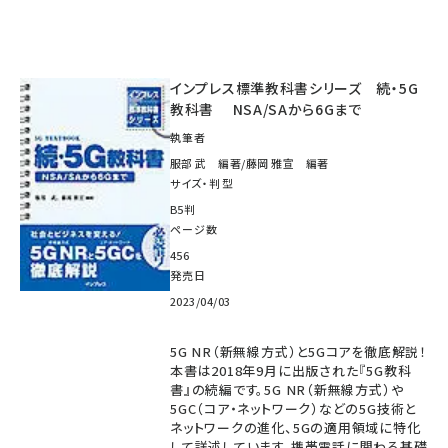
インプレス標準教科書シリーズ 続・5G
教科書 NSA/SAから6Gまで
執筆者
服部 武 編著/藤岡 雅宣 編著
サイズ・判型
B5判
ページ数
456
発売日
2023/04/03
5G NR（新無線方式）と5Gコアを徹底解説！
本書は2018年9月に出版された『5G教科
書』の続編です。5G NR（新無線方式）や
5GC（コア・ネットワーク）などの5G技術と
ネットワークの進化、5Gの適用領域に特化
して詳述しています。携帯電話に関わる基礎