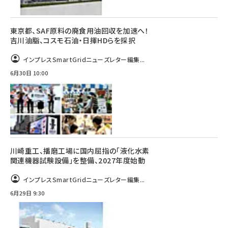
東京都、SAF原料の廃食用油回収を加速へ！
吉川油脂、コスモ石油・日揮HDらを採択
インプレスSmartGridニューズレター編集...
6月30日 10:00
川崎重工、播磨工場に国内屈指の「液化水素
関連機器試験設備」を整備、2027年度始動
インプレスSmartGridニューズレター編集...
6月29日 9:30