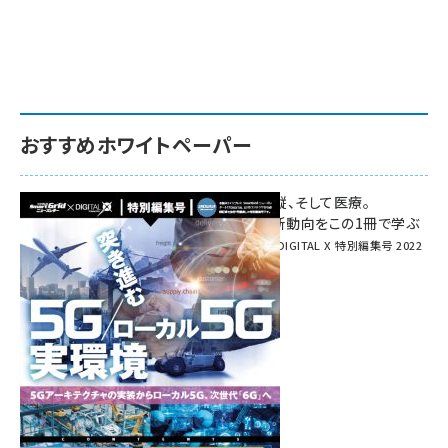
おすすめホワイトペーパー
環境対策、建機の遠隔操縦、そして医療。
次世代通信規格「5G」最新動向をこの1冊で学ぶ
SmartGrid ニューズレター × DIGITAL X 特別編集号 2022
Summer