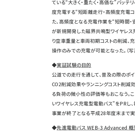
ている“大きく・重たく・高価な”バッテ
度充電する“短距離走行・高頻度充電コ
た、高頻度となる充電作業を“短時間・
が新規開発した磁界共鳴型ワイヤレス
り空車重量と車両初期コストの削減、
操作のみでの充電が可能となった。（写
◆
実証試験の目的
公道での走行を通して、普及の際のポイ
CO2削減効果やランニングコスト削減
る負荷の微小性の評価等もおこなう。こ
いワイヤレス充電型電動バス”をPRし
事業が終了となる平成28年度末まで実
◆
先進電動バス WEB-3 Advanced 