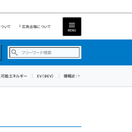
について
広告出稿について
MENU
生可能エネルギー
EV（BEV）
情報通信（ICT）
標準化
サイバ
蓄電池 (382)
新井 (345)
ペロブスカイト (327)
新井宏征 (278)
ngn (265)