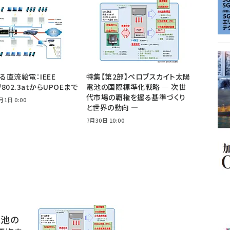
よる直流給電：IEEE
特集【第2部】ペロブスカイト太陽
f/802.3atからUPOEまで
電池の国際標準化戦略 ― 次世
代市場の覇権を握る基準づくり
月1日 0:00
と世界の動向 ―
7月30日 10:00
電池の