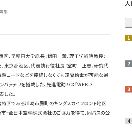
人
編集部
新宿区、早稲田大学総長：鎌田 薫、理工学術院教授：
芝、東京都港区、代表執行役社長：室町 正志、研究代
、電源コードなどを接続しなくても遠隔給電が可能な最
バッテリを搭載した、先進電動バス「WEB-3
表した。
総合特区である川崎市殿町のキングスカイフロント地区
崎市・全日本空輸株式会社のご協力を得て、同バスの公