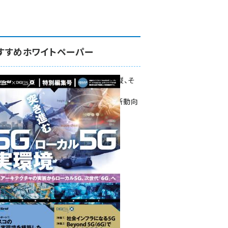
すすめホワイトペーパー
環境対策、建機の遠隔操縦、そ
して医療。
次世代通信規格「5G」最新動向
をこの1冊で学ぶ
SmartGrid ニューズレター ×
DIGITAL X 特別編集号 2022
Summer