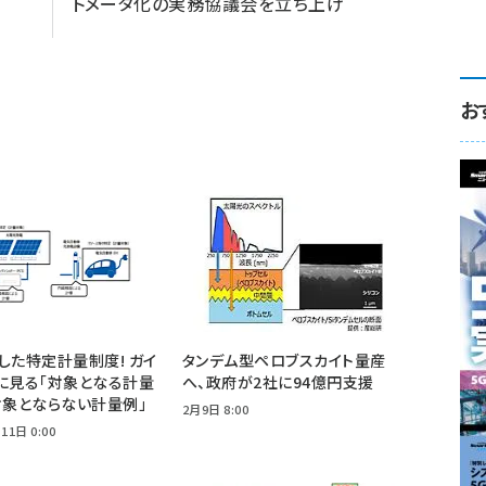
トメータ化の実務協議会を立ち上げ
お
した特定計量制度! ガイ
タンデム型ペロブスカイト量産
に見る「対象となる計量
へ、政府が2社に94億円支援
対象とならない計量例」
2月9日 8:00
11日 0:00