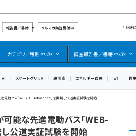
リッドフォーラム
SGF
報告書／書籍
メルマガ購読受付中
カテゴリ／種別
調査報告書／書籍
から探す
から探す
AI
スマートグリッド
脱炭素
エネルギー管理
IoT
再
電動バス｢WEB-3 Advanced｣を開発し公道実証試験を開始
が可能な先進電動バス｢WEB-
を開発し公道実証試験を開始