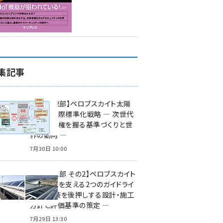
集記事
特集【第2部】ペロブスカイト太陽
電池の国際標準化戦略 ― 次世代
市場の覇権を握る基準づくりと世
界の動向 ―
7月30日 10:00
特集【第1部 その2】ペロブスカイト
太陽電池を支える2つのガイドライ
ン ― 実装を後押しする設計・施工
方針と評価基準の策定 ―
7月29日 13:30