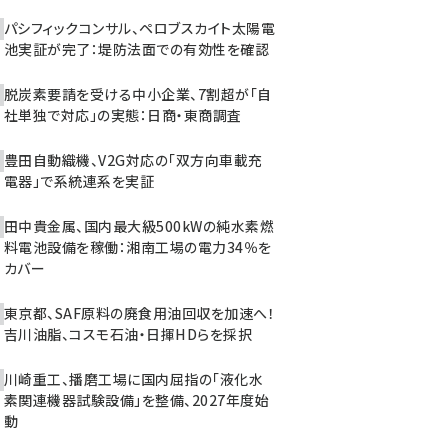
パシフィックコンサル、ペロブスカイト太陽電
池実証が完了：堤防法面での有効性を確認
脱炭素要請を受ける中小企業、7割超が「自
社単独で対応」の実態：日商・東商調査
豊田自動織機、V2G対応の「双方向車載充
電器」で系統連系を実証
田中貴金属、国内最大級500kWの純水素燃
料電池設備を稼働：湘南工場の電力34％を
カバー
東京都、SAF原料の廃食用油回収を加速へ！
吉川油脂、コスモ石油・日揮HDらを採択
川崎重工、播磨工場に国内屈指の「液化水
素関連機器試験設備」を整備、2027年度始
動