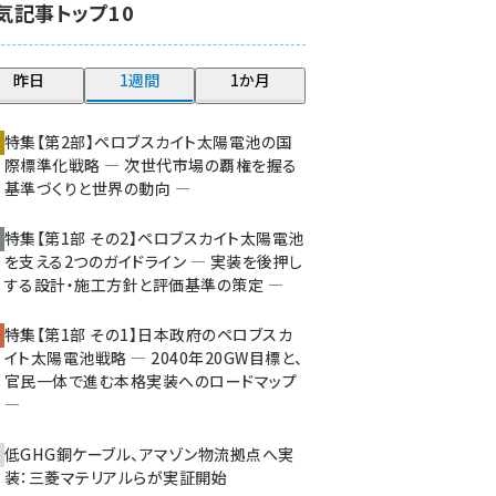
気記事トップ10
大串 (211)
aitras (177)
昨日
1週間
1か月
タンデム (141)
特集【第2部】ペロブスカイト太陽電池の国
際標準化戦略 ― 次世代市場の覇権を握る
基準づくりと世界の動向 ―
特集【第1部 その2】ペロブスカイト太陽電池
を支える2つのガイドライン ― 実装を後押し
する設計・施工方針と評価基準の策定 ―
特集【第1部 その1】日本政府のペロブスカ
イト太陽電池戦略 ― 2040年20GW目標と、
官民一体で進む本格実装へのロードマップ
―
低GHG銅ケーブル、アマゾン物流拠点へ実
装：三菱マテリアルらが実証開始