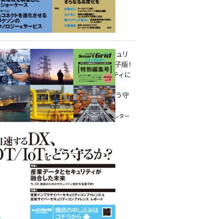
重要インフラサイバーセキュリ
ティコンファレンス特別電子版！
― 産業サイバーセキュリティに
関わる全ての方へ！ ―
加速するDX、OT/IoTをどう守
るか？
インプレス SmartGridニューズレター
特別編集号 2022 Vol.1