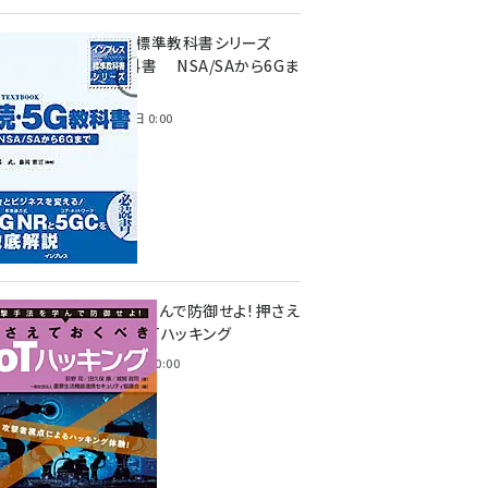
インプレス標準教科書シリーズ
続・5G教科書 NSA/SAから6Gま
で
2023年4月3日 0:00
攻撃手法を学んで防御せよ! 押さえ
ておくべきIoTハッキング
2022年6月14日 0:00