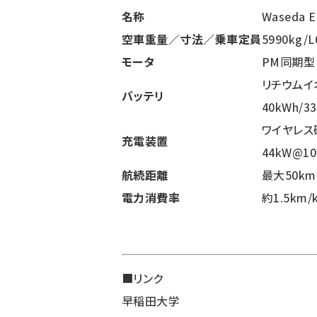
名称
Waseda E
空車重量／寸法／乗車定員
5990kg/
モータ
PM同期型（
リチウムイオ
バッテリ
40kWh/33
ワイヤレス磁界
充電装置
44kW@10
航続距離
最大50k
電力消費率
約1.5km
■リンク
早稲田大学