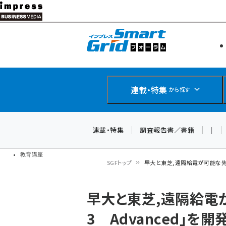
メ
イ
エネルギー
スマートグ
ン
IoT・AI
コ
製品導入
ン
Web担当者
EC担当者
テ
連載・特集
から探す
企業IT
ン
ソフト開発
DCクラウド
ツ
連載・特集
調査報告書／書籍
|
研究・調査
に
ドローン
移
教育講座
SGFトップ
早大と東芝,遠隔給電が可能な先進
動
パ
早大と東芝,遠隔給電
ン
3 Advanced｣
く