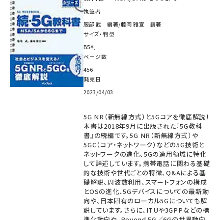
執筆者
服部 武 編著/藤岡 雅宣 編著
サイズ・判型
B5判
ページ数
456
発売日
2023/04/03
5G NR（新無線方式）と5Gコアを徹底解説！
本書は2018年9月に出版された『5G教科
書』の続編です。5G NR（新無線方式）や
5GC（コア・ネットワーク）などの5G技術と
ネットワークの進化、5Gの適用領域に特化
して詳述しています。携帯電話に関わる基礎
的な技術や世代ごとの特徴、Q&Aによる基
礎解説、周波数利用、スマートフォンの構成
とOSの進化、5Gデバイスについての最新動
向や、日本固有のローカル5Gについても解
説しています。さらに、ITUや3GPPなどの標
準化動向や、Beyond 5G／6Gの世界動向