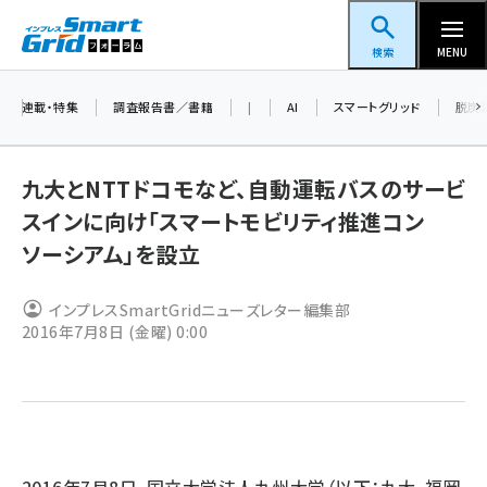
メ
スマートグリッドフォーラム
イ
検索
MENU
ン
コ
連載・特集
調査報告書／書籍
|
AI
スマートグリッド
脱炭
ン
テ
九大とNTTドコモなど、自動運転バスのサービ
ン
スインに向け「スマートモビリティ推進コン
ツ
蓄電池 (403)
ソーシアム」を設立
に
新井 (362)
移
インプレスSmartGridニューズレター編集部
動
ペロブスカイト (340)
2016年7月8日 (金曜) 0:00
新井宏征 (296)
ngn (280)
大串 (223)
aitras (186)