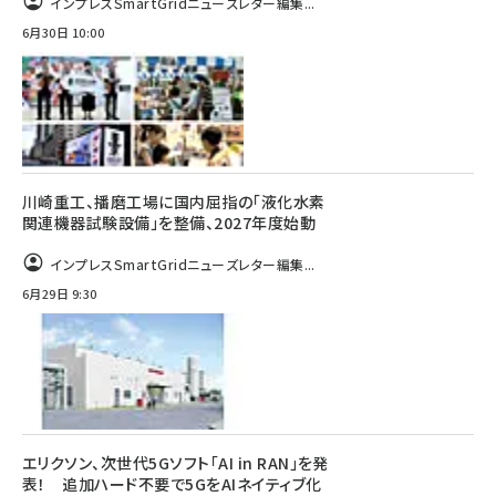
インプレスSmartGridニューズレター編集...
6月30日 10:00
川崎重工、播磨工場に国内屈指の「液化水素
関連機器試験設備」を整備、2027年度始動
インプレスSmartGridニューズレター編集...
6月29日 9:30
エリクソン、次世代5Gソフト「AI in RAN」を発
表！ 追加ハード不要で5GをAIネイティブ化