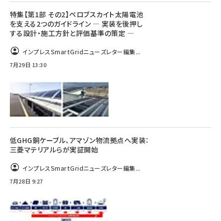
特集【第1部 その2】ペロブスカイト太陽電池
を支える2つのガイドライン ― 実装を後押し
する設計・施工方針と評価基準の策定 ―
インプレスSmartGridニューズレター編集...
7月29日 13:30
低GHG銅ケーブル、アマゾン物流拠点へ実装：
三菱マテリアルらが実証開始
インプレスSmartGridニューズレター編集...
7月28日 9:27