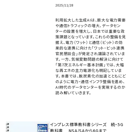
2025/11/28
利用拡大した生成AIは、膨大な電力需要
や通信トラフィックの増大、データセン
ターの設置を増大し、日本では重要な政
策課題となっています。これらの整備を見
据え、電力（ワット）と通信（ビット）の効
果的な連携に向けた「ワット・ビット連携
官民懇談会」が発足され議論されていま
す。一方、気候変動問題の解決に向けて
「第7次エネルギー基本計画」では、大幅
な再エネの主力電源化も明記していま
す。本書では、脱炭素化の加速とともにど
のように電力・通信インフラ整備を進め、
AI時代のデータセンターを実現するのか
読み解いていきます。
インプレス標準教科書シリーズ 続・5G
教科書 NSA/SAから6Gまで