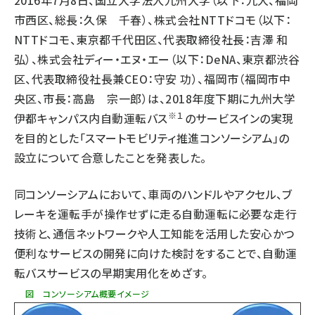
2016年7月8日、国立大学法人九州大学（以下：九大、福岡
市西区、総長：久保 千春）、株式会社NTTドコモ（以下：
タンデム (150)
NTTドコモ、東京都千代田区、代表取締役社長：吉澤 和
弘）、株式会社ディー・エヌ・エー（以下：DeNA、東京都渋谷
区、代表取締役社長兼CEO：守安 功）、福岡市（福岡市中
央区、市長：高島 宗一郎）は、2018年度下期に九州大学
※１
伊都キャンパス内自動運転バス
のサービスインの実現
を目的とした「スマートモビリティ推進コンソーシアム」の
設立について合意したことを発表した。
同コンソーシアムにおいて、車両のハンドルやアクセル、ブ
レーキを運転手が操作せずに走る自動運転に必要な走行
技術と、通信ネットワークや人工知能を活用した安心かつ
便利なサービスの開発に向けた検討をすることで、自動運
転バスサービスの早期実用化をめざす。
図 コンソーシアム概要イメージ