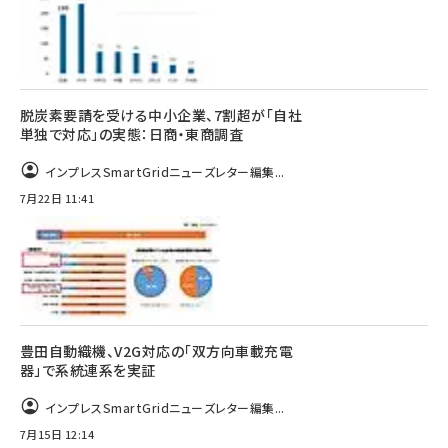
脱炭素要請を受ける中小企業、7割超が「自社
単独で対応」の実態：日商・東商調査
インプレスSmartGridニューズレター編集...
7月22日 11:41
豊田自動織機、V2G対応の「双方向車載充電
器」で系統連系を実証
インプレスSmartGridニューズレター編集...
7月15日 12:14