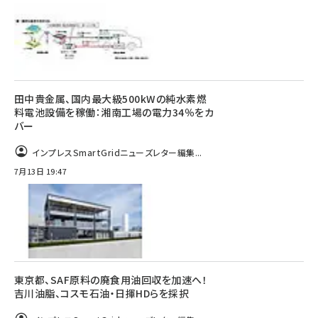
田中貴金属、国内最大級500kWの純水素燃
料電池設備を稼働：湘南工場の電力34％をカ
バー
インプレスSmartGridニューズレター編集...
7月13日 19:47
東京都、SAF原料の廃食用油回収を加速へ！
吉川油脂、コスモ石油・日揮HDらを採択