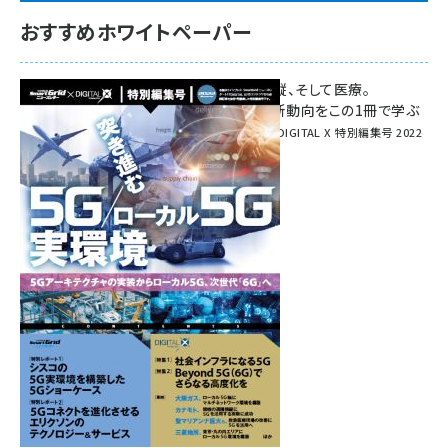
おすすめホワイトペーパー
環境対策、建機の遠隔操縦、そして医療。
次世代通信規格「5G」最新動向をこの1冊で学ぶ
SmartGrid ニューズレター × DIGITAL X 特別編集号 2022
Summer