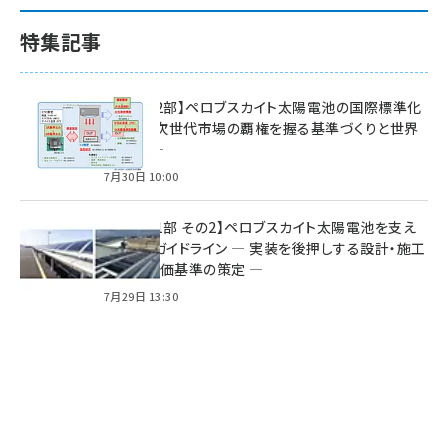
特集記事
特集【第2部】ペロブスカイト太陽電池の国際標準化
戦略 ― 次世代市場の覇権を握る基準づくりと世界
の動向 ―
7月30日 10:00
特集【第1部 その2】ペロブスカイト太陽電池を支え
る2つのガイドライン ― 実装を後押しする設計・施工
方針と評価基準の策定 ―
7月29日 13:30