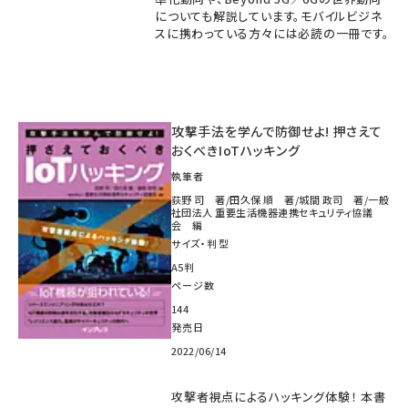
についても解説しています。モバイルビジネ
スに携わっている方々には必読の一冊です。
攻撃手法を学んで防御せよ! 押さえて
おくべきIoTハッキング
執筆者
荻野 司 著/田久保 順 著/城間 政司 著/一般
社団法人 重要生活機器連携セキュリティ協議
会 編
サイズ・判型
A5判
ページ数
144
発売日
2022/06/14
攻撃者視点によるハッキング体験！ 本書