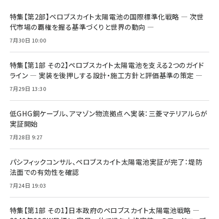
特集【第2部】ペロブスカイト太陽電池の国際標準化戦略 ― 次世
代市場の覇権を握る基準づくりと世界の動向 ―
7月30日 10:00
特集【第1部 その2】ペロブスカイト太陽電池を支える2つのガイド
ライン ― 実装を後押しする設計・施工方針と評価基準の策定 ―
7月29日 13:30
低GHG銅ケーブル、アマゾン物流拠点へ実装：三菱マテリアルらが
実証開始
7月28日 9:27
パシフィックコンサル、ペロブスカイト太陽電池実証が完了：堤防
法面での有効性を確認
7月24日 19:03
特集【第1部 その1】日本政府のペロブスカイト太陽電池戦略 ―