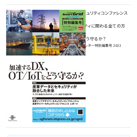
重要インフラサイバーセキュリティコンファレンス
特別電子版！
― 産業サイバーセキュリティに関わる全ての方
へ！ ―
加速するDX、OT/IoTをどう守るか？
インプレス SmartGridニューズレター特別編集号 2022
Vol.1