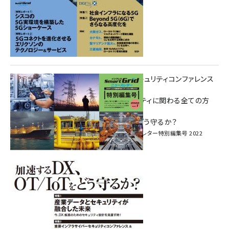
重要インフラサイバーセキュリティコンファレンス
特別電子版！
― 産業サイバーセキュリティに関わる全ての方
へ！ ―
加速するDX、OT/IoTをどう守るか？
インプレス SmartGridニューズレター特別編集号 2022
Vol.1