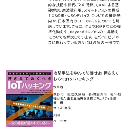
的な技術や世代ごとの特徴、Q&Aによる基
礎解説、周波数利用、スマートフォンの構成
とOSの進化、5Gデバイスについての最新動
向や、日本固有のローカル5Gについても解
説しています。さらに、ITUや3GPPなどの標
準化動向や、Beyond 5G／6Gの世界動向
についても解説しています。モバイルビジネ
スに携わっている方々には必読の一冊です。
攻撃手法を学んで防御せよ! 押さえて
おくべきIoTハッキング
執筆者
荻野 司 著/田久保 順 著/城間 政司 著/一般
社団法人 重要生活機器連携セキュリティ協議
会 編
サイズ・判型
A5判
ページ数