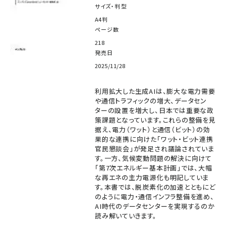
サイズ・判型
A4判
ページ数
218
発売日
2025/11/28
利用拡大した生成AIは、膨大な電力需要
や通信トラフィックの増大、データセン
ターの設置を増大し、日本では重要な政
策課題となっています。これらの整備を見
据え、電力（ワット）と通信（ビット）の効
果的な連携に向けた「ワット・ビット連携
官民懇談会」が発足され議論されていま
す。一方、気候変動問題の解決に向けて
「第7次エネルギー基本計画」では、大幅
な再エネの主力電源化も明記していま
す。本書では、脱炭素化の加速とともにど
のように電力・通信インフラ整備を進め、
AI時代のデータセンターを実現するのか
読み解いていきます。