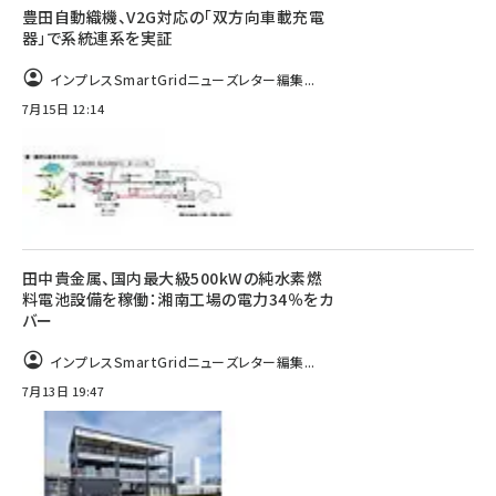
豊田自動織機、V2G対応の「双方向車載充電
器」で系統連系を実証
インプレスSmartGridニューズレター編集...
7月15日 12:14
田中貴金属、国内最大級500kWの純水素燃
料電池設備を稼働：湘南工場の電力34％をカ
バー
インプレスSmartGridニューズレター編集...
7月13日 19:47