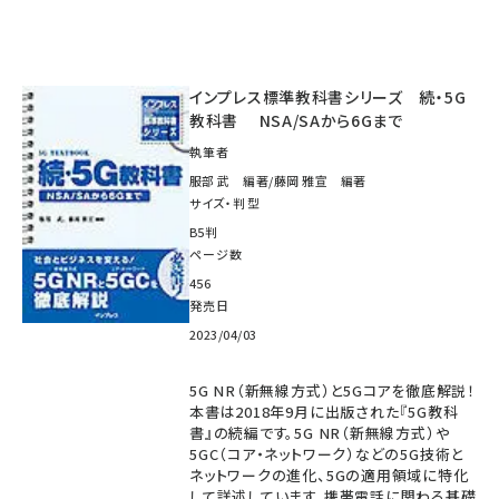
インプレス標準教科書シリーズ 続・5G
教科書 NSA/SAから6Gまで
執筆者
服部 武 編著/藤岡 雅宣 編著
サイズ・判型
B5判
ページ数
456
発売日
2023/04/03
5G NR（新無線方式）と5Gコアを徹底解説！
本書は2018年9月に出版された『5G教科
書』の続編です。5G NR（新無線方式）や
5GC（コア・ネットワーク）などの5G技術と
ネットワークの進化、5Gの適用領域に特化
して詳述しています。携帯電話に関わる基礎