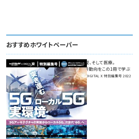
おすすめホワイトペーパー
環境対策、建機の遠隔操縦、そして医療。
次世代通信規格「5G」最新動向をこの1冊で学ぶ
SmartGrid ニューズレター × DIGITAL X 特別編集号 2022
Summer