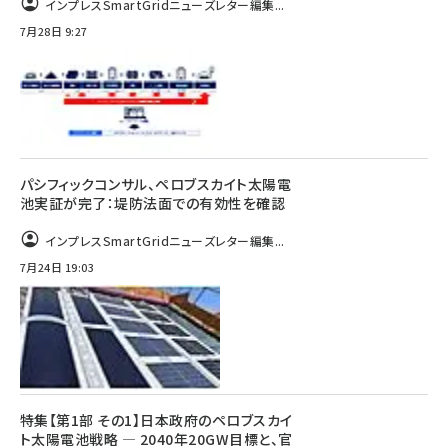
インプレスSmartGridニューズレター編集...
7月28日 9:27
パシフィックコンサル、ペロブスカイト太陽電
池実証が完了：堤防法面での有効性を確認
インプレスSmartGridニューズレター編集...
7月24日 19:03
特集【第1部 その1】日本政府のペロブスカイ
ト太陽電池戦略 ― 2040年20GW目標と、官