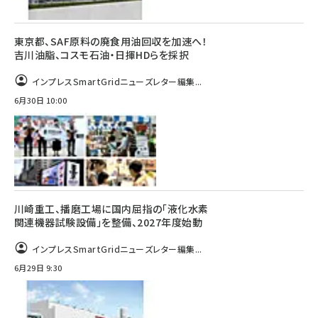
東京都、SAF原料の廃食用油回収を加速へ！
吉川油脂、コスモ石油・日揮HDらを採択
インプレスSmartGridニューズレター編集...
6月30日 10:00
川崎重工、播磨工場に国内屈指の「液化水素
関連機器試験設備」を整備、2027年度始動
インプレスSmartGridニューズレター編集...
6月29日 9:30