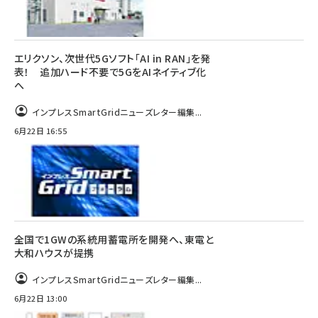
エリクソン、次世代5Gソフト「AI in RAN」を発
表！ 追加ハード不要で5GをAIネイティブ化
へ
インプレスSmartGridニューズレター編集...
6月22日 16:55
全国で1GWの系統用蓄電所を開発へ、東電と
大和ハウスが提携
インプレスSmartGridニューズレター編集...
6月22日 13:00