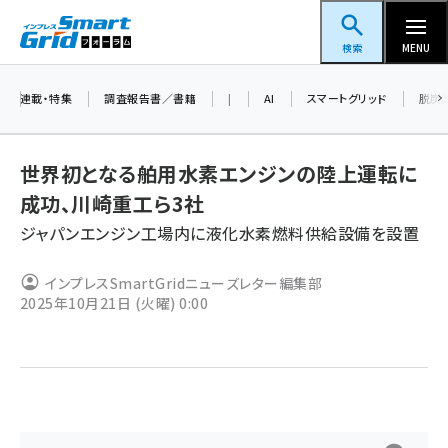
メ
スマートグリッドフォーラム
イ
検索
MENU
ン
コ
連載・特集
調査報告書／書籍
|
AI
スマートグリッド
脱炭
ン
テ
世界初となる舶用水素エンジンの陸上運転に
ン
成功、川崎重工ら3社
ツ
蓄電池 (403)
ジャパンエンジン工場内に液化水素燃料供給設備を設置
に
新井 (362)
移
インプレスSmartGridニューズレター編集部
動
ペロブスカイト (340)
2025年10月21日 (火曜) 0:00
新井宏征 (296)
ngn (280)
大串 (223)
aitras (186)