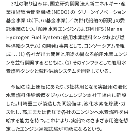
3社の取り組みは、国立研究開発法人新エネルギー・産
業技術総合開発機構（NEDO）の「グリーンイノベーション
基金事業（以下、GI基金事業）／次世代船舶の開発」の委
託事業の1つ。「舶用水素エンジンおよびMHFS（Marine
Hydrogen Fuel System：舶用水素燃料タンクおよび燃
料供給システム）の開発」事業として、コンソーシアムを組
成し、（1）各社が出力範囲と用途の異なる舶用水素エンジ
ンを並行開発するとともに、（2）そのインフラとして舶用水
素燃料タンクと燃料供給システムを開発している。
今回の陸上運転にあたり、3社共用となる実証用の液化
水素燃料供給設備をジャパンエンジン本社工場内に新設
した。川崎重工が製造した同設備は、液化水素を貯蔵・ガ
ス化し、高圧または低圧で各社のエンジンへ水素燃料を供
給する能力を持つ。これにより、実船でのさまざま用途を想
定したエンジン運転試験が可能になるという。