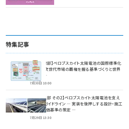
特集記事
特集【第2部】ペロブスカイト太陽電池の国際標準化
戦略 ― 次世代市場の覇権を握る基準づくりと世界
の動向 ―
7月30日 10:00
特集【第1部 その2】ペロブスカイト太陽電池を支え
る2つのガイドライン ― 実装を後押しする設計・施工
方針と評価基準の策定 ―
7月29日 13:30