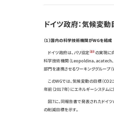
ず
ドイツ政府：気候変動
〔1〕国内の科学技術機関がWGを結成
注8
ドイツ政府は、パリ協定
の実現に
科学技術機関（Leopoldina、acatech
部門を連携させるワーキンググループ（W
このWGでは、気候変動の目標（CO2
年前（2017年）にエネルギーシステム
図7に、同報告書で発表されたドイツの
の削減目標を示す。