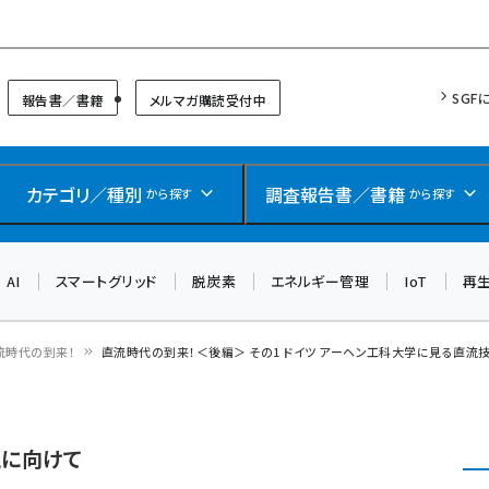
リッドフォーラム
SGF
報告書／書籍
メルマガ購読受付中
カテゴリ／種別
調査報告書／書籍
から探す
から探す
AI
スマートグリッド
脱炭素
エネルギー管理
IoT
再
流時代の到来！
直流時代の到来！＜後編＞ その1 ドイツ アーヘン工科大学に見る直流
現に向けて