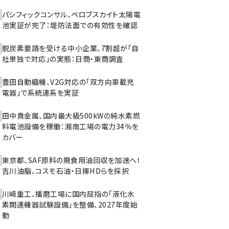
パシフィックコンサル、ペロブスカイト太陽電
池実証が完了：堤防法面での有効性を確認
脱炭素要請を受ける中小企業、7割超が「自
社単独で対応」の実態：日商・東商調査
豊田自動織機、V2G対応の「双方向車載充
電器」で系統連系を実証
田中貴金属、国内最大級500kWの純水素燃
料電池設備を稼働：湘南工場の電力34％を
カバー
東京都、SAF原料の廃食用油回収を加速へ！
吉川油脂、コスモ石油・日揮HDらを採択
川崎重工、播磨工場に国内屈指の「液化水
素関連機器試験設備」を整備、2027年度始
動