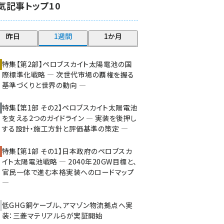
気記事トップ10
大串 (211)
aitras (177)
昨日
1週間
1か月
タンデム (141)
特集【第2部】ペロブスカイト太陽電池の国
際標準化戦略 ― 次世代市場の覇権を握る
基準づくりと世界の動向 ―
特集【第1部 その2】ペロブスカイト太陽電池
を支える2つのガイドライン ― 実装を後押し
する設計・施工方針と評価基準の策定 ―
特集【第1部 その1】日本政府のペロブスカ
イト太陽電池戦略 ― 2040年20GW目標と、
官民一体で進む本格実装へのロードマップ
―
低GHG銅ケーブル、アマゾン物流拠点へ実
装：三菱マテリアルらが実証開始