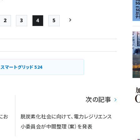
2
3
4
5
e
Page
Page
Page
Page
次ページ
ペー
ジ
送
り
スマートグリッド
524
次の記事
にお
脱炭素化社会に向けて、電力レジリエンス
小委員会が中間整理（案）を発表