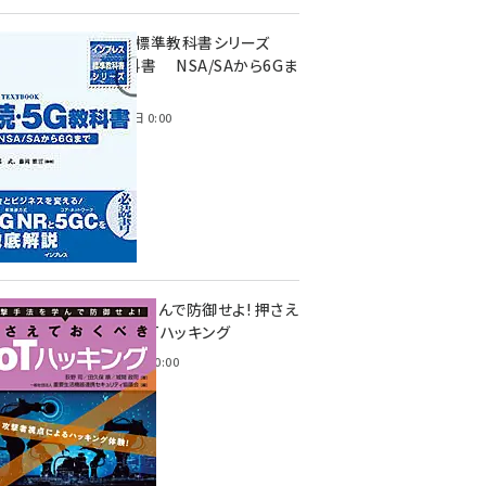
インプレス標準教科書シリーズ
続・5G教科書 NSA/SAから6Gま
で
2023年4月3日 0:00
攻撃手法を学んで防御せよ! 押さえ
ておくべきIoTハッキング
2022年6月14日 0:00