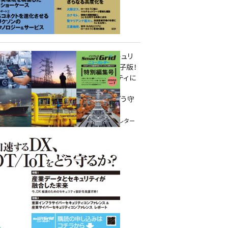
重要インフラサイバーセキュリ
ティコンファレンス特別電子版！
― 産業サイバーセキュリティに
関わる全ての方へ！ ―
加速するDX、OT/IoTをどう守
るか？
インプレス SmartGridニューズレター
特別編集号 2022 Vol.1