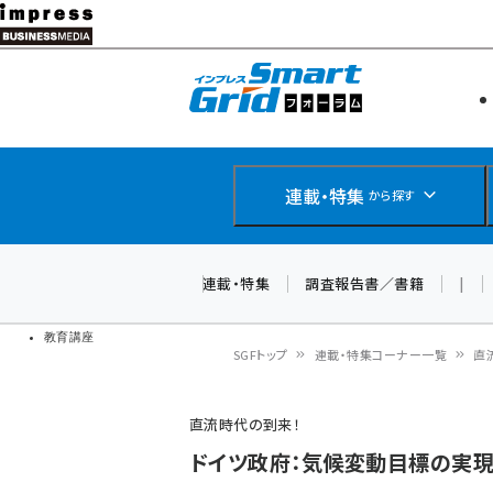
メ
イ
エネルギー
スマートグ
ン
IoT・AI
コ
製品導入
ン
Web担当者
EC担当者
テ
連載・特集
から探す
企業IT
ン
ソフト開発
DCクラウド
ツ
連載・特集
調査報告書／書籍
|
研究・調査
に
ドローン
移
教育講座
SGFトップ
連載・特集コーナー一覧
直
動
パ
直流時代の到来！
ン
ドイツ政府：気候変動目標の実
く