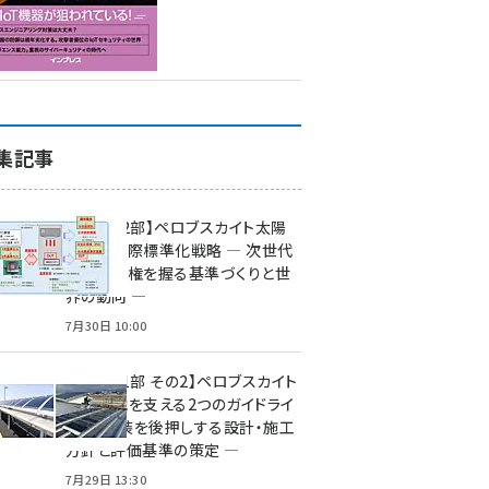
集記事
特集【第2部】ペロブスカイト太陽
電池の国際標準化戦略 ― 次世代
市場の覇権を握る基準づくりと世
界の動向 ―
7月30日 10:00
特集【第1部 その2】ペロブスカイト
太陽電池を支える2つのガイドライ
ン ― 実装を後押しする設計・施工
方針と評価基準の策定 ―
7月29日 13:30