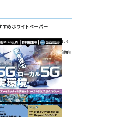
すすめホワイトペーパー
環境対策、建機の遠隔操縦、そ
して医療。
次世代通信規格「5G」最新動向
をこの1冊で学ぶ
SmartGrid ニューズレター ×
DIGITAL X 特別編集号 2022
Summer