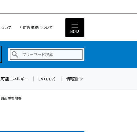
について
広告出稿について
MENU
生可能エネルギー
EV（BEV）
情報通信（ICT）
標準化
サイバ
蓄電池 (382)
新井 (345)
技術の研究開発
ペロブスカイト (327)
新井宏征 (278)
ngn (265)