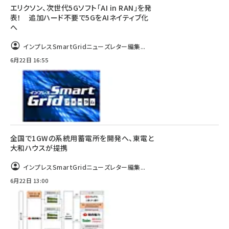
エリクソン、次世代5Gソフト「AI in RAN」を発
表！ 追加ハード不要で5GをAIネイティブ化
へ
インプレスSmartGridニューズレター編集...
6月22日 16:55
全国で1GWの系統用蓄電所を開発へ、東電と
大和ハウスが提携
インプレスSmartGridニューズレター編集...
6月22日 13:00