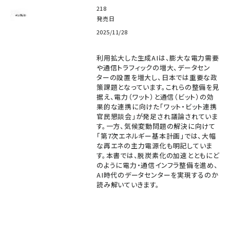
218
発売日
2025/11/28
利用拡大した生成AIは、膨大な電力需要
や通信トラフィックの増大、データセン
ターの設置を増大し、日本では重要な政
策課題となっています。これらの整備を見
据え、電力（ワット）と通信（ビット）の効
果的な連携に向けた「ワット・ビット連携
官民懇談会」が発足され議論されていま
す。一方、気候変動問題の解決に向けて
「第7次エネルギー基本計画」では、大幅
な再エネの主力電源化も明記していま
す。本書では、脱炭素化の加速とともにど
のように電力・通信インフラ整備を進め、
AI時代のデータセンターを実現するのか
読み解いていきます。