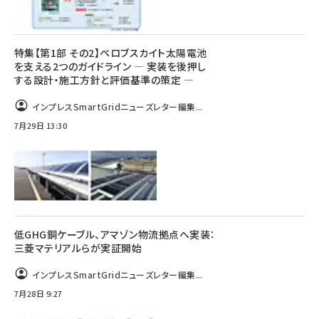
特集【第1部 その2】ペロブスカイト太陽電池
を支える2つのガイドライン ― 実装を後押し
する設計・施工方針と評価基準の策定 ―
インプレスSmartGridニューズレター編集...
7月29日 13:30
低GHG銅ケーブル、アマゾン物流拠点へ実装：
三菱マテリアルらが実証開始
インプレスSmartGridニューズレター編集...
7月28日 9:27