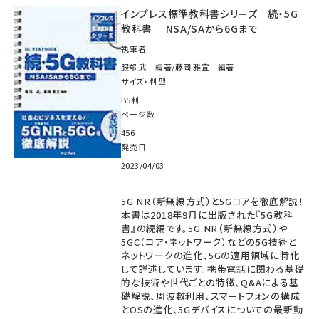
インプレス標準教科書シリーズ 続・5G
教科書 NSA/SAから6Gまで
執筆者
服部 武 編著/藤岡 雅宣 編著
サイズ・判型
B5判
ページ数
456
発売日
2023/04/03
5G NR（新無線方式）と5Gコアを徹底解説！
本書は2018年9月に出版された『5G教科
書』の続編です。5G NR（新無線方式）や
5GC（コア・ネットワーク）などの5G技術と
ネットワークの進化、5Gの適用領域に特化
して詳述しています。携帯電話に関わる基礎
的な技術や世代ごとの特徴、Q&Aによる基
礎解説、周波数利用、スマートフォンの構成
とOSの進化、5Gデバイスについての最新動