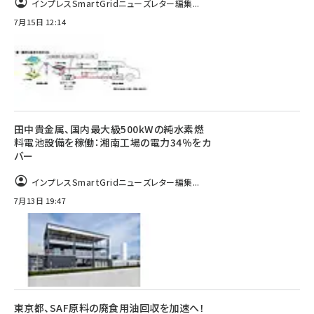
インプレスSmartGridニューズレター編集...
7月15日 12:14
田中貴金属、国内最大級500kWの純水素燃
料電池設備を稼働：湘南工場の電力34％をカ
バー
インプレスSmartGridニューズレター編集...
7月13日 19:47
東京都、SAF原料の廃食用油回収を加速へ！