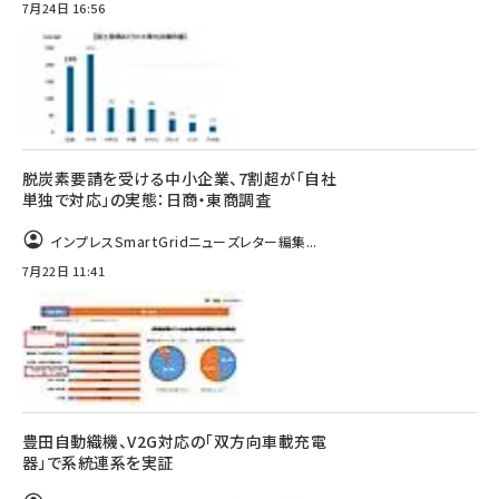
7月24日 16:56
脱炭素要請を受ける中小企業、7割超が「自社
単独で対応」の実態：日商・東商調査
インプレスSmartGridニューズレター編集...
7月22日 11:41
豊田自動織機、V2G対応の「双方向車載充電
器」で系統連系を実証