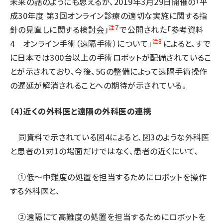
未来の話のようにも思えるが、2019年3月29日開催の「平
成30年度 第3回オンライン診療の適切な実施に関する指
注7
針の見直しに関する検討会」
で公開された「参考資料
注8
4 オンライン手術（遠隔手術）について」
によると、すで
に日本では300台以上の手術ロボットが配備されているこ
とが示されており、今後、5Gの整備によって遠隔手術操作
の遅延が解消されることへの期待が示されている。
〔4〕近くの外科医と遠隔の外科医の連携
同資料で示されている図4によると、図3のような外科医
と患者の1対1の場面だけではなく、患者の近くにいて、
①低〜中難度の処置を担当するためにロボットを操作
する外科医と、
②遠隔にて高難度の処置を担当するためにロボットを