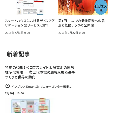
スマートハウスにおけるディスアグ
第1回 G7での気候変動への言
リゲーション型サービスとは？
及と気候テックの全体像
2015年7月1日 0:00
2023年9月22日 0:00
新着記事
特集【第2部】ペロブスカイト太陽電池の国際
標準化戦略 ― 次世代市場の覇権を握る基準
づくりと世界の動向 ―
インプレスSmartGridニューズレター編集...
7月30日 10:00