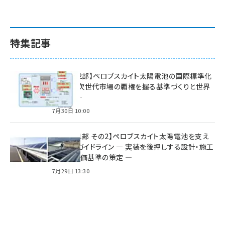
特集記事
特集【第2部】ペロブスカイト太陽電池の国際標準化
戦略 ― 次世代市場の覇権を握る基準づくりと世界
の動向 ―
7月30日 10:00
特集【第1部 その2】ペロブスカイト太陽電池を支え
る2つのガイドライン ― 実装を後押しする設計・施工
方針と評価基準の策定 ―
7月29日 13:30