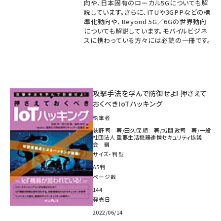
向や、日本固有のローカル5Gについても解
説しています。さらに、ITUや3GPPなどの標
準化動向や、Beyond 5G／6Gの世界動向
についても解説しています。モバイルビジネ
スに携わっている方々には必読の一冊です。
攻撃手法を学んで防御せよ! 押さえて
おくべきIoTハッキング
執筆者
荻野 司 著/田久保 順 著/城間 政司 著/一般
社団法人 重要生活機器連携セキュリティ協議
会 編
サイズ・判型
A5判
ページ数
144
発売日
2022/06/14