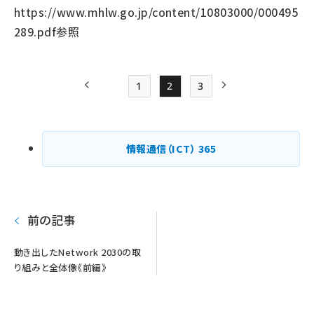
https://www.mhlw.go.jp/content/10803000/000495
289.pdf
参照
1
2
3
前ページ
Page
Page
Page
次ページ
ペー
ジ
情報通信（ICT）
365
送
り
前の記事
動き出したNetwork 2030の取
り組みと全体像《前編》