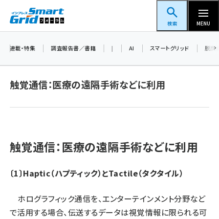
メ
スマートグリッドフォーラム
イ
検索
MENU
ン
コ
連載・特集
調査報告書／書籍
|
AI
スマートグリッド
脱炭
ン
テ
触覚通信：医療の遠隔手術などに利用
ン
ツ
蓄電池 (390)
に
新井 (350)
移
動
触覚通信：医療の遠隔手術などに利用
ペロブスカイト (332)
新井宏征 (286)
〔1〕Haptic（ハプティック）とTactile（タクタイル）
ngn (272)
ホログラフィック通信を、エンターテインメント分野など
大串 (216)
で活用する場合、伝送するデータは視覚情報に限られる可
aitras (180)