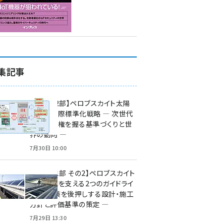
集記事
特集【第2部】ペロブスカイト太陽
電池の国際標準化戦略 ― 次世代
市場の覇権を握る基準づくりと世
界の動向 ―
7月30日 10:00
特集【第1部 その2】ペロブスカイト
太陽電池を支える2つのガイドライ
ン ― 実装を後押しする設計・施工
方針と評価基準の策定 ―
7月29日 13:30