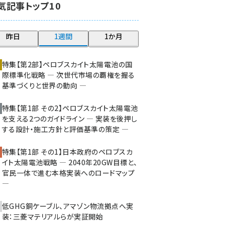
気記事トップ10
大串 (211)
aitras (177)
昨日
1週間
1か月
タンデム (141)
特集【第2部】ペロブスカイト太陽電池の国
際標準化戦略 ― 次世代市場の覇権を握る
基準づくりと世界の動向 ―
特集【第1部 その2】ペロブスカイト太陽電池
を支える2つのガイドライン ― 実装を後押し
する設計・施工方針と評価基準の策定 ―
特集【第1部 その1】日本政府のペロブスカ
イト太陽電池戦略 ― 2040年20GW目標と、
官民一体で進む本格実装へのロードマップ
―
低GHG銅ケーブル、アマゾン物流拠点へ実
装：三菱マテリアルらが実証開始