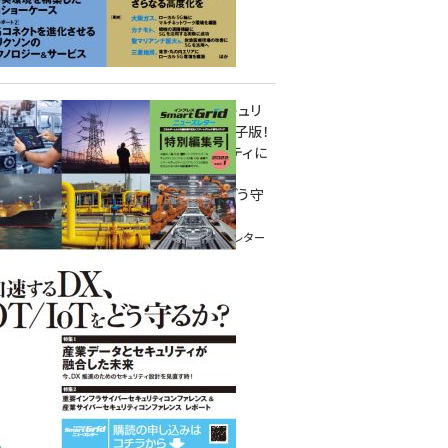
重要インフラサイバーセキュリ
ティコンファレンス特別電子版！
― 産業サイバーセキュリティに
関わる全ての方へ！ ―
加速するDX、OT/IoTをどう守
るか？
インプレス SmartGridニューズレター
特別編集号 2022 Vol.1