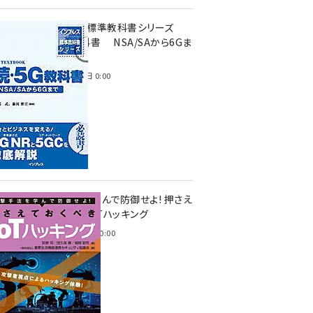
インプレス標準教科書シリーズ
続・5G教科書 NSA/SAから6Gま
で
2023年4月3日 0:00
攻撃手法を学んで防御せよ! 押さえ
ておくべきIoTハッキング
2022年6月14日 0:00