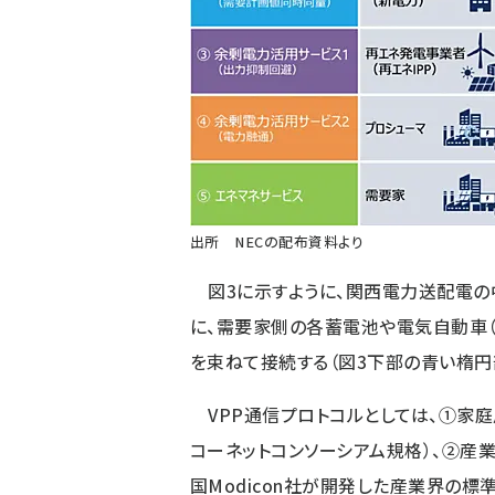
出所 NECの配布資料より
図3に示すように、関西電力送配電の
に、需要家側の各蓄電池や電気自動車（
を束ねて接続する（図3下部の青い楕円部
VPP通信プロトコルとしては、①家庭用
コーネットコンソーシアム規格）、②産業
国Modicon社が開発した産業界の標