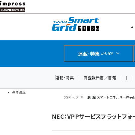
メ
イ
エネルギー
スマートグ
ン
IoT・AI
コ
製品導入
ン
Web担当者
EC担当者
テ
連載・特集
から探す
企業IT
ン
ソフト開発
DCクラウド
ツ
連載・特集
調査報告書／書籍
|
研究・調査
に
ドローン
移
教育講座
SGFトップ
［関西］スマートエネルギーWe
動
パ
NEC：VPPサービスプラットフォ
ン
く