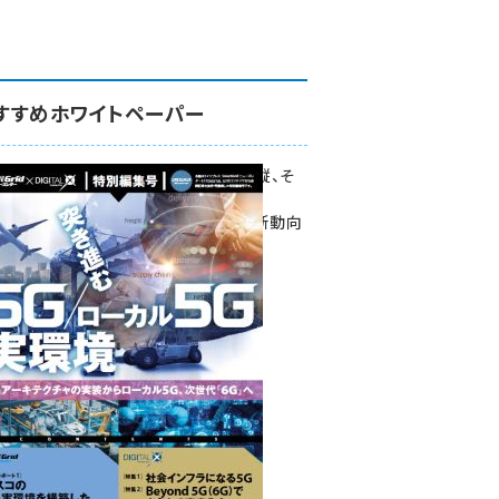
すすめホワイトペーパー
環境対策、建機の遠隔操縦、そ
して医療。
次世代通信規格「5G」最新動向
をこの1冊で学ぶ
SmartGrid ニューズレター ×
DIGITAL X 特別編集号 2022
Summer