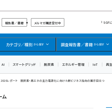
リッドフォーラム
SGF
報告書／書籍
メルマガ購読受付中
カテゴリ／種別
調査報告書／書籍
から探す
から探す
AI
スマートグリッド
脱炭素
エネルギー管理
IoT
再
ek 2020レポート 脱炭素・再エネの主力電源化に向けた新ビジネス指向の展示目立つ
ーム