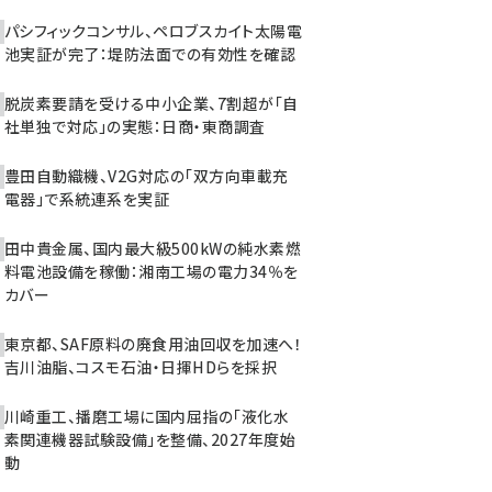
パシフィックコンサル、ペロブスカイト太陽電
池実証が完了：堤防法面での有効性を確認
脱炭素要請を受ける中小企業、7割超が「自
社単独で対応」の実態：日商・東商調査
豊田自動織機、V2G対応の「双方向車載充
電器」で系統連系を実証
田中貴金属、国内最大級500kWの純水素燃
料電池設備を稼働：湘南工場の電力34％を
カバー
東京都、SAF原料の廃食用油回収を加速へ！
吉川油脂、コスモ石油・日揮HDらを採択
川崎重工、播磨工場に国内屈指の「液化水
素関連機器試験設備」を整備、2027年度始
動