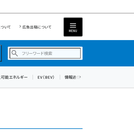
について
広告出稿について
MENU
生可能エネルギー
EV（BEV）
情報通信（ICT）
標準化
サイバ
蓄電池 (382)
新井 (345)
ペロブスカイト (327)
新井宏征 (278)
ngn (265)