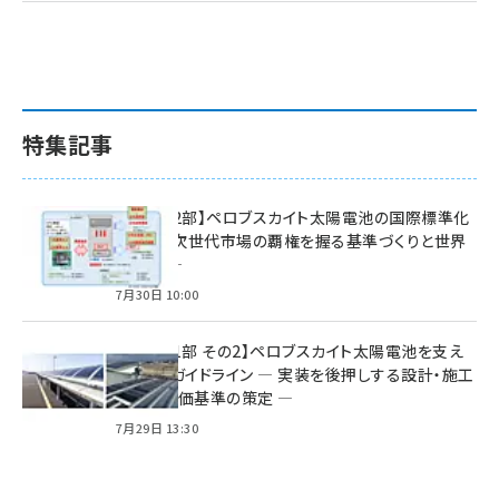
特集記事
特集【第2部】ペロブスカイト太陽電池の国際標準化
戦略 ― 次世代市場の覇権を握る基準づくりと世界
の動向 ―
7月30日 10:00
特集【第1部 その2】ペロブスカイト太陽電池を支え
る2つのガイドライン ― 実装を後押しする設計・施工
方針と評価基準の策定 ―
7月29日 13:30