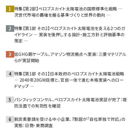
特集【第2部】ペロブスカイト太陽電池の国際標準化戦略 ―
次世代市場の覇権を握る基準づくりと世界の動向 ―
特集【第1部 その2】ペロブスカイト太陽電池を支える2つのガ
イドライン ― 実装を後押しする設計・施工方針と評価基準の
策定 ―
低GHG銅ケーブル、アマゾン物流拠点へ実装：三菱マテリアル
らが実証開始
特集【第1部 その1】日本政府のペロブスカイト太陽電池戦略
― 2040年20GW目標と、官民一体で進む本格実装へのロー
ドマップ ―
パシフィックコンサル、ペロブスカイト太陽電池実証が完了：堤
防法面での有効性を確認
脱炭素要請を受ける中小企業、7割超が「自社単独で対応」の
実態：日商・東商調査