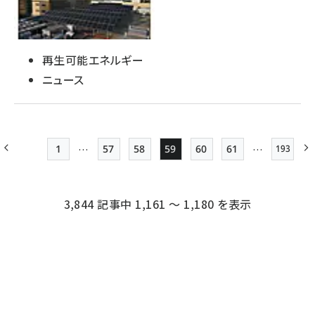
再生可能エネルギー
ニュース
…
…
1
57
58
59
60
61
193
最終ペ
前ページ
先頭ページ
Page
Page
Page
Page
Page
ペー
ジ
3,844 記事中 1,161 ～ 1,180 を表示
送
り