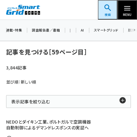
メ
スマートグリッドフォーラム
イ
検索
MENU
ン
コ
連載・特集
調査報告書／書籍
|
AI
スマートグリッド
脱炭
ン
テ
記事を見つける［59ページ目］
ン
ツ
3,844記事
蓄電池 (409)
に
新井 (365)
移
並び順：新しい順
動
ペロブスカイト (345)
表示記事を絞り込む
新井宏征 (301)
ngn (285)
NEDOとダイキン工業、ポルトガルで空調機器
大串 (226)
自動制御によるデマンドレスポンスの実証へ
aitras (192)