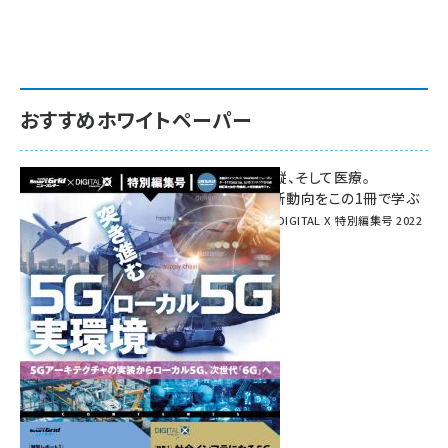
おすすめホワイトペーパー
環境対策、建機の遠隔操縦、そして医療。
次世代通信規格「5G」最新動向をこの1冊で学ぶ
SmartGrid ニューズレター × DIGITAL X 特別編集号 2022
Summer