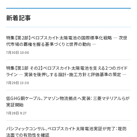
新着記事
特集【第2部】ペロブスカイト太陽電池の国際標準化戦略 ― 次世
代市場の覇権を握る基準づくりと世界の動向 ―
7月30日 10:00
特集【第1部 その2】ペロブスカイト太陽電池を支える2つのガイド
ライン ― 実装を後押しする設計・施工方針と評価基準の策定 ―
7月29日 13:30
低GHG銅ケーブル、アマゾン物流拠点へ実装：三菱マテリアルらが
実証開始
7月28日 9:27
パシフィックコンサル、ペロブスカイト太陽電池実証が完了：堤防
法面での有効性を確認