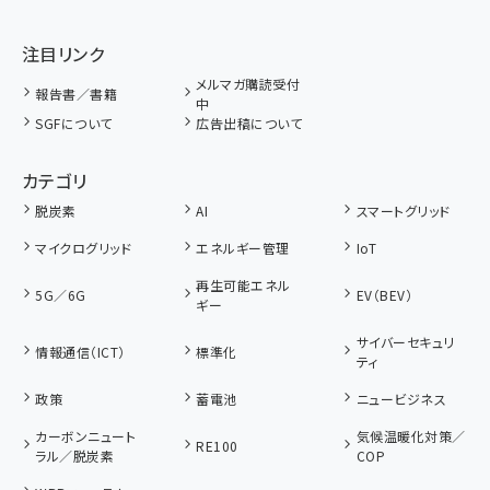
注目リンク
メルマガ購読受付
報告書／書籍
中
SGFについて
広告出稿について
カテゴリ
脱炭素
AI
スマートグリッド
マイクログリッド
エネルギー管理
IoT
再生可能エネル
5G／6G
EV（BEV）
ギー
サイバーセキュリ
情報通信（ICT）
標準化
ティ
政策
蓄電池
ニュービジネス
カーボンニュート
気候温暖化対策／
RE100
ラル／脱炭素
COP