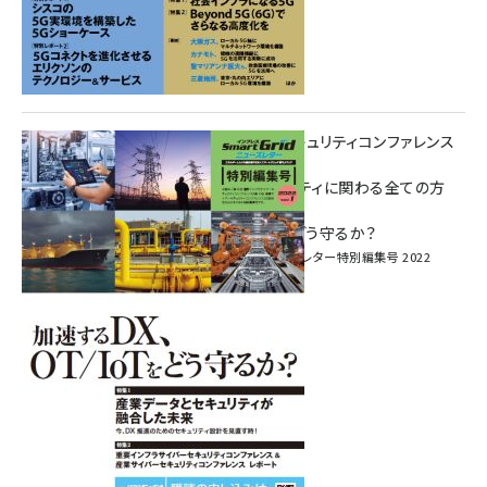
重要インフラサイバーセキュリティコンファレンス
特別電子版！
― 産業サイバーセキュリティに関わる全ての方
へ！ ―
加速するDX、OT/IoTをどう守るか？
インプレス SmartGridニューズレター特別編集号 2022
Vol.1