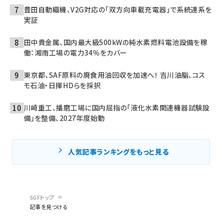
豊田自動織機、V2G対応の「双方向車載充電器」で系統連系を
実証
田中貴金属、国内最大級500kWの純水素燃料電池設備を稼
働：湘南工場の電力34％をカバー
東京都、SAF原料の廃食用油回収を加速へ！ 吉川油脂、コス
モ石油・日揮HDらを採択
川崎重工、播磨工場に国内屈指の「液化水素関連機器試験設
備」を整備、2027年度始動
人気記事ランキングをもっと見る
SGFトップ
記事を見つける
パ