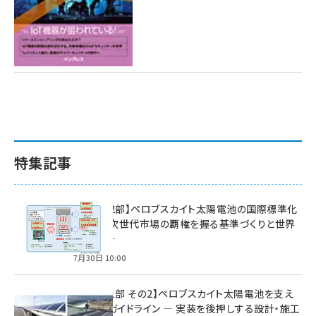
特集記事
特集【第2部】ペロブスカイト太陽電池の国際標準化
戦略 ― 次世代市場の覇権を握る基準づくりと世界
の動向 ―
7月30日 10:00
特集【第1部 その2】ペロブスカイト太陽電池を支え
る2つのガイドライン ― 実装を後押しする設計・施工