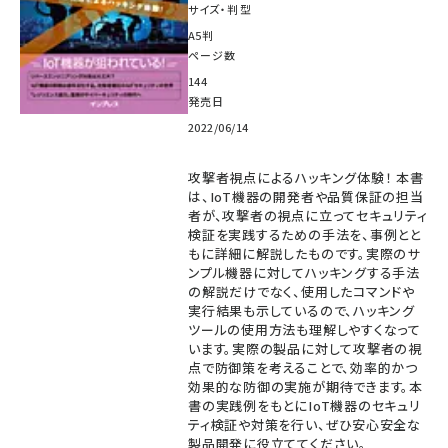
サイズ・判型
A5判
ページ数
144
発売日
2022/06/14
攻撃者視点によるハッキング体験！ 本書
は、IoT機器の開発者や品質保証の担当
者が、攻撃者の視点に立ってセキュリティ
検証を実践するための手法を、事例とと
もに詳細に解説したものです。実際のサ
ンプル機器に対してハッキングする手法
の解説だけでなく、使用したコマンドや
実行結果も示しているので、ハッキング
ツールの使用方法も理解しやすくなって
います。実際の製品に対して攻撃者の視
点で防御策を考えることで、効率的かつ
効果的な防御の実施が期待できます。本
書の実践例をもとにIoT機器のセキュリ
ティ検証や対策を行い、ぜひ安心安全な
製品開発に役立ててください。