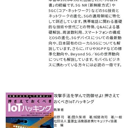
書』の続編です。5G NR（新無線方式）や
5GC（コア・ネットワーク）などの5G技術と
ネットワークの進化、5Gの適用領域に特化
して詳述しています。携帯電話に関わる基礎
的な技術や世代ごとの特徴、Q&Aによる基
礎解説、周波数利用、スマートフォンの構成
とOSの進化、5Gデバイスについての最新動
向や、日本固有のローカル5Gについても解
説しています。さらに、ITUや3GPPなどの標
準化動向や、Beyond 5G／6Gの世界動向
についても解説しています。モバイルビジネ
スに携わっている方々には必読の一冊です。
攻撃手法を学んで防御せよ! 押さえて
おくべきIoTハッキング
執筆者
荻野 司 著/田久保 順 著/城間 政司 著/一般
社団法人 重要生活機器連携セキュリティ協議
会 編