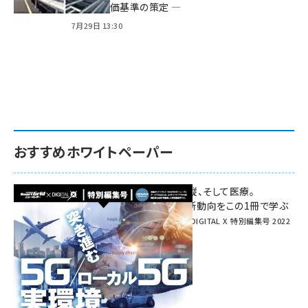
方針と評価基準の策定 ―
7月29日 13:30
おすすめホワイトペーパー
環境対策、建機の遠隔操縦、そして医療。
次世代通信規格「5G」最新動向をこの1冊で学ぶ
SmartGrid ニューズレター × DIGITAL X 特別編集号 2022
Summer