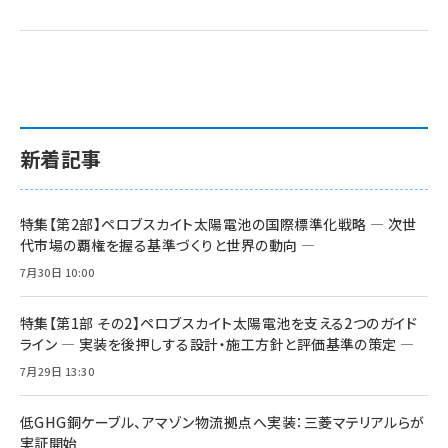
新着記事
特集【第2部】ペロブスカイト太陽電池の国際標準化戦略 ― 次世
代市場の覇権を握る基準づくりと世界の動向 ―
7月30日 10:00
特集【第1部 その2】ペロブスカイト太陽電池を支える2つのガイド
ライン ― 実装を後押しする設計・施工方針と評価基準の策定 ―
7月29日 13:30
低GHG銅ケーブル、アマゾン物流拠点へ実装：三菱マテリアルらが
実証開始