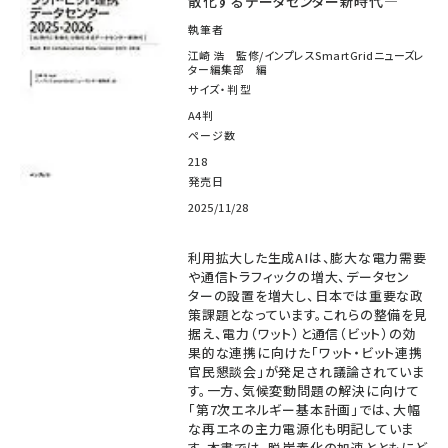
散化するデータセンター新時代―
執筆者
江崎 浩 監修/インプレスSmartGridニューズレ
ター編集部 編
サイズ・判型
A4判
ページ数
218
発売日
2025/11/28
利用拡大した生成AIは、膨大な電力需要
や通信トラフィックの増大、データセン
ターの設置を増大し、日本では重要な政
策課題となっています。これらの整備を見
据え、電力（ワット）と通信（ビット）の効
果的な連携に向けた「ワット・ビット連携
官民懇談会」が発足され議論されていま
す。一方、気候変動問題の解決に向けて
「第7次エネルギー基本計画」では、大幅
な再エネの主力電源化も明記していま
す。本書では、脱炭素化の加速とともにど