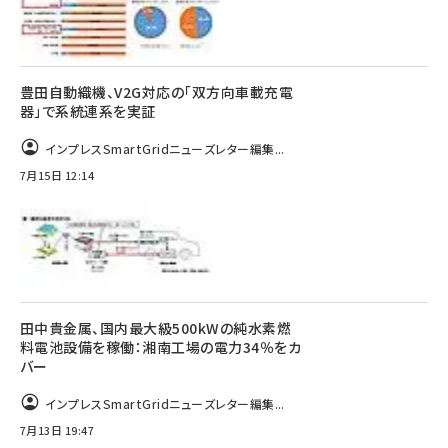
豊田自動織機、V2G対応の「双方向車載充電
器」で系統連系を実証
インプレスSmartGridニューズレター編集...
7月15日 12:14
田中貴金属、国内最大級500kWの純水素燃
料電池設備を稼働：湘南工場の電力34％をカ
バー
インプレスSmartGridニューズレター編集...
7月13日 19:47