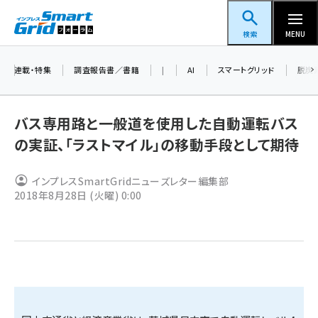
メ
スマートグリッドフォーラム
イ
検索
MENU
ン
コ
連載・特集
調査報告書／書籍
|
AI
スマートグリッド
脱炭
ン
テ
バス専用路と一般道を使用した自動運転バス
ン
の実証、「ラストマイル」の移動手段として期待
ツ
蓄電池 (409)
に
インプレスSmartGridニューズレター編集部
新井 (365)
移
2018年8月28日 (火曜) 0:00
動
ペロブスカイト (345)
新井宏征 (301)
ngn (285)
大串 (226)
aitras (192)