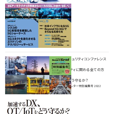
重要インフラサイバーセキュリティコンファレンス
特別電子版！
― 産業サイバーセキュリティに関わる全ての方
へ！ ―
加速するDX、OT/IoTをどう守るか？
インプレス SmartGridニューズレター特別編集号 2022
Vol.1