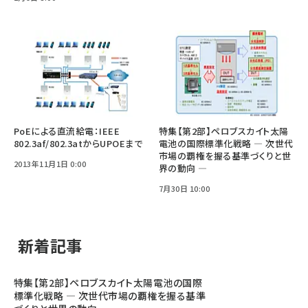
PoEによる直流給電：IEEE
特集【第2部】ペロブスカイト太陽
802.3af/802.3atからUPOEまで
電池の国際標準化戦略 ― 次世代
市場の覇権を握る基準づくりと世
2013年11月1日 0:00
界の動向 ―
7月30日 10:00
新着記事
特集【第2部】ペロブスカイト太陽電池の国際
標準化戦略 ― 次世代市場の覇権を握る基準