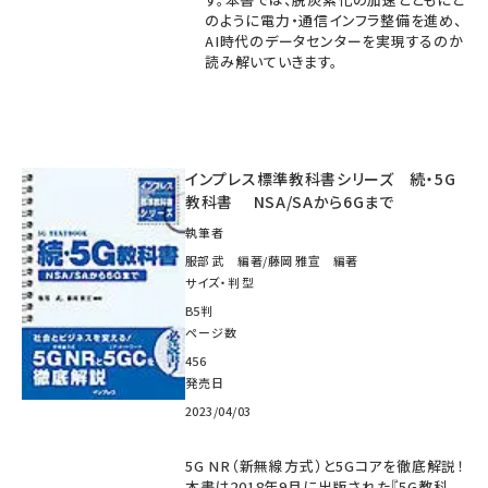
のように電力・通信インフラ整備を進め、
AI時代のデータセンターを実現するのか
読み解いていきます。
インプレス標準教科書シリーズ 続・5G
教科書 NSA/SAから6Gまで
執筆者
服部 武 編著/藤岡 雅宣 編著
サイズ・判型
B5判
ページ数
456
発売日
2023/04/03
5G NR（新無線方式）と5Gコアを徹底解説！
本書は2018年9月に出版された『5G教科