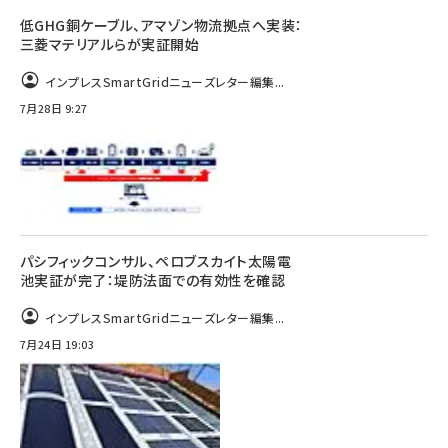
低GHG銅ケーブル、アマゾン物流拠点へ実装：
三菱マテリアルらが実証開始
インプレスSmartGridニューズレター編集...
7月28日 9:27
パシフィックコンサル、ペロブスカイト太陽電
池実証が完了：堤防法面での有効性を確認
インプレスSmartGridニューズレター編集...
7月24日 19:03