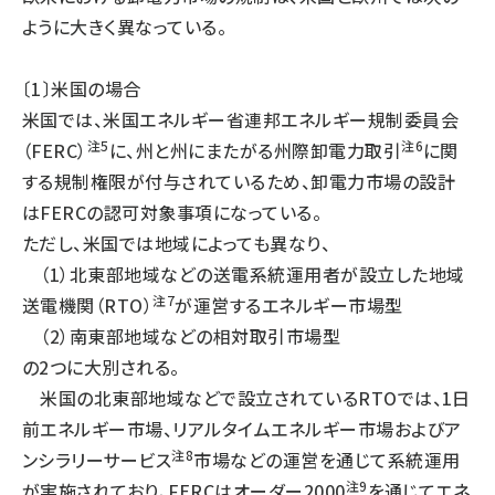
ように大きく異なっている。
タンデム (150)
〔1〕米国の場合
米国では、米国エネルギー省連邦エネルギー規制委員会
注5
注6
（FERC）
に、州と州にまたがる州際卸電力取引
に関
する規制権限が付与されているため、卸電力市場の設計
はFERCの認可対象事項になっている。
ただし、米国では地域によっても異なり、
（1）北東部地域などの送電系統運用者が設立した地域
注7
送電機関（RTO）
が運営するエネルギー市場型
（2）南東部地域などの相対取引市場型
の2つに大別される。
米国の北東部地域などで設立されているRTOでは、1日
前エネルギー市場、リアルタイムエネルギー市場およびア
注8
ンシラリーサービス
市場などの運営を通じて系統運用
注9
が実施されており、FERCはオーダー2000
を通じてエネ