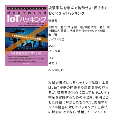
攻撃手法を学んで防御せよ! 押さえて
おくべきIoTハッキング
執筆者
荻野 司 著/田久保 順 著/城間 政司 著/一般
社団法人 重要生活機器連携セキュリティ協議
会 編
サイズ・判型
A5判
ページ数
144
発売日
2022/06/14
攻撃者視点によるハッキング体験！ 本書
は、IoT機器の開発者や品質保証の担当
者が、攻撃者の視点に立ってセキュリティ
検証を実践するための手法を、事例とと
もに詳細に解説したものです。実際のサ
ンプル機器に対してハッキングする手法
の解説だけでなく、使用したコマンドや