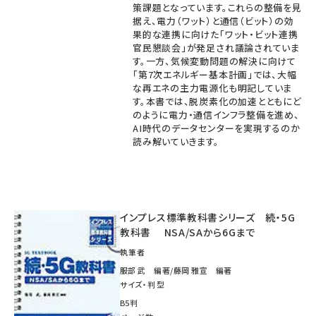
策課題となっています。これらの整備を見
据え、電力（ワット）と通信（ビット）の効
果的な連携に向けた「ワット・ビット連携
官民懇談会」が発足され議論されていま
す。一方、気候変動問題の解決に向けて
「第7次エネルギー基本計画」では、大幅
な再エネの主力電源化も明記していま
す。本書では、脱炭素化の加速とともにど
のように電力・通信インフラ整備を進め、
AI時代のデータセンターを実現するのか
読み解いていきます。
インプレス標準教科書シリーズ 続・5G
教科書 NSA/SAから6Gまで
執筆者
服部 武 編著/藤岡 雅宣 編著
サイズ・判型
B5判