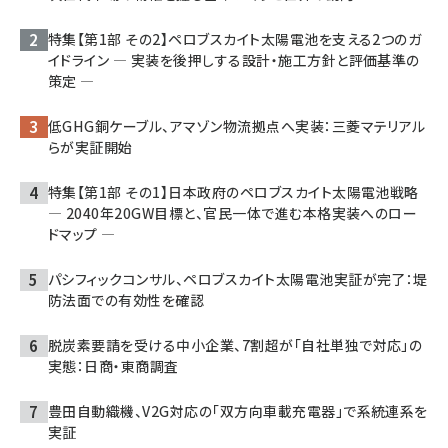
特集【第1部 その2】ペロブスカイト太陽電池を支える2つのガ
イドライン ― 実装を後押しする設計・施工方針と評価基準の
策定 ―
低GHG銅ケーブル、アマゾン物流拠点へ実装：三菱マテリアル
らが実証開始
特集【第1部 その1】日本政府のペロブスカイト太陽電池戦略
― 2040年20GW目標と、官民一体で進む本格実装へのロー
ドマップ ―
パシフィックコンサル、ペロブスカイト太陽電池実証が完了：堤
防法面での有効性を確認
脱炭素要請を受ける中小企業、7割超が「自社単独で対応」の
実態：日商・東商調査
豊田自動織機、V2G対応の「双方向車載充電器」で系統連系を
実証