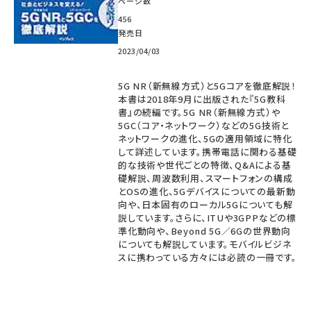
ページ数
456
発売日
2023/04/03
5G NR（新無線方式）と5Gコアを徹底解説！
本書は2018年9月に出版された『5G教科
書』の続編です。5G NR（新無線方式）や
5GC（コア・ネットワーク）などの5G技術と
ネットワークの進化、5Gの適用領域に特化
して詳述しています。携帯電話に関わる基礎
的な技術や世代ごとの特徴、Q&Aによる基
礎解説、周波数利用、スマートフォンの構成
とOSの進化、5Gデバイスについての最新動
向や、日本固有のローカル5Gについても解
説しています。さらに、ITUや3GPPなどの標
準化動向や、Beyond 5G／6Gの世界動向
についても解説しています。モバイルビジネ
スに携わっている方々には必読の一冊です。