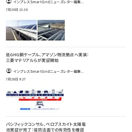
インプレスSmartGridニューズレター編集...
7月29日 13:30
低GHG銅ケーブル、アマゾン物流拠点へ実装：
三菱マテリアルらが実証開始
インプレスSmartGridニューズレター編集...
7月28日 9:27
パシフィックコンサル、ペロブスカイト太陽電
池実証が完了：堤防法面での有効性を確認