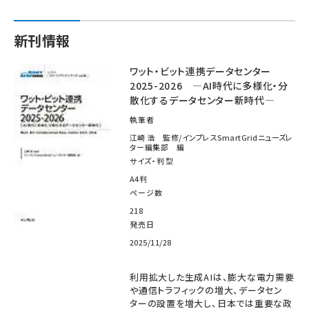
新刊情報
ワット・ビット連携データセンター
2025-2026 ―AI時代に多様化・分
散化するデータセンター新時代―
執筆者
江崎 浩 監修/インプレスSmartGridニューズレ
ター編集部 編
サイズ・判型
A4判
ページ数
218
発売日
2025/11/28
利用拡大した生成AIは、膨大な電力需要
や通信トラフィックの増大、データセン
ターの設置を増大し、日本では重要な政