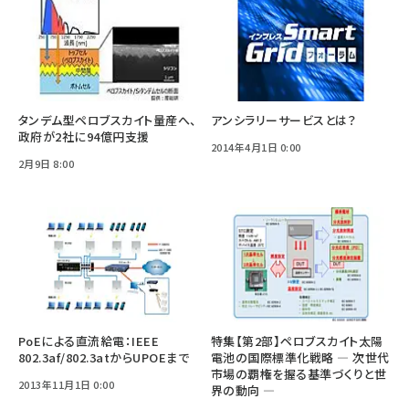
タンデム型ペロブスカイト量産へ、
アンシラリーサービスとは？
政府が2社に94億円支援
2014年4月1日 0:00
2月9日 8:00
PoEによる直流給電：IEEE
特集【第2部】ペロブスカイト太陽
802.3af/802.3atからUPOEまで
電池の国際標準化戦略 ― 次世代
市場の覇権を握る基準づくりと世
2013年11月1日 0:00
界の動向 ―