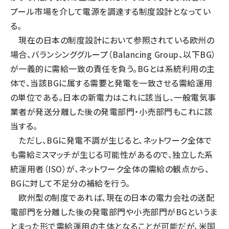
プール市場を介して電源を調達する制度設計となってい
る。
現在の日本の制度設計において参照されている欧州の
場合、バランシンググループ（Balancing Group、以下BG）
が一義的に需給一致の責任を負う。BGとは系統利用の主
体で、当該BGに属する需要と発電を一致させる需給運用
の単位である。日本の新電力はこれに該当し、一般電気事
業者が発送分離した後の発電部門・小売部門もこれに該
当する。
ただし、BGに発電不調が生じると、ネットワーク全体で
も需給ミスマッチが生じる可能性があるので、独立した系
統運用者（ISO）が、ネットワーク全体の需給の観点から、
BGに対して不足分の補給を行う。
欧州型の制度であれば、現在の日本の電力会社の送配
電部門を分離した後の発電部門や小売部門がBGというま
とまった形で需給運用の主体となることが可能だが、米国