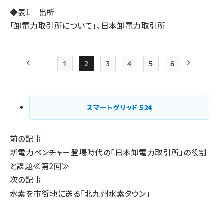
◆表1 出所
「卸電力取引所について」、日本卸電力取引所
1
2
3
4
5
6
前ページ
Page
Page
Page
Page
Page
最終ページ
次ページ
ペー
ジ
スマートグリッド
524
送
り
前の記事
新電力ベンチャー登場時代の「日本卸電力取引所」の役割
と課題≪第2回≫
次の記事
水素を市街地に送る「北九州水素タウン」