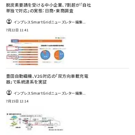
脱炭素要請を受ける中小企業、7割超が「自社
単独で対応」の実態：日商・東商調査
インプレスSmartGridニューズレター編集...
7月22日 11:41
豊田自動織機、V2G対応の「双方向車載充電
器」で系統連系を実証
インプレスSmartGridニューズレター編集...
7月15日 12:14