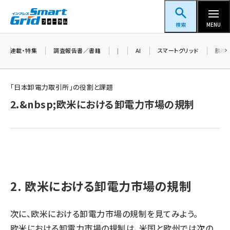
メ
スマートグリッドフォーラム
イ
検索
MENU
ン
コ
連載・特集
調査報告書／書籍
|
AI
スマートグリッド
脱炭
ン
テ
「日本卸電力取引所」の役割と課題
ン
2.&nbsp;欧米における卸電力市場の規制
ツ
蓄電池 (403)
に
新井 (362)
移
動
ペロブスカイト (340)
新井宏征 (296)
2. 欧米における卸電力市場の規制
ngn (280)
大串 (223)
次に、欧米における卸電力市場の規制を見てみよう。
欧米における卸電力市場の規制は、米国と欧州では次の
aitras (186)