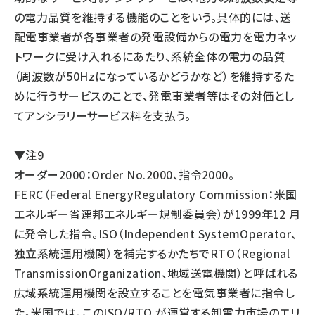
の電力品質を維持する機能のことをいう。具体的には、送
配電事業者が各事業者の発電設備からの電力を電力ネッ
トワークに受け入れるにあたり、系統全体の電力の品質
（周波数が50Hzになっているかどうかなど）を維持するた
めに行うサービスのことで、発電事業者等はその対価とし
てアンシラリーサービス料を支払う。
▼注9
オーダー2000：Order No.2000、指令2000。
FERC（Federal EnergyRegulatory Commission：米国
エネルギー省連邦エネルギー規制委員会）が1999年12 月
に発令した指令。ISO（Independent SystemOperator、
独立系統運用機関）を補完するかたちでRTO（Regional
TransmissionOrganization、地域送電機関）と呼ばれる
広域系統運用機関を設立することを電気事業者に指令し
た。米国では、このISO/RTO が運営する卸電力市場のエリ