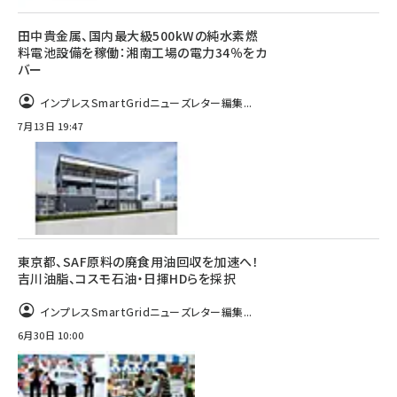
田中貴金属、国内最大級500kWの純水素燃
料電池設備を稼働：湘南工場の電力34％をカ
バー
インプレスSmartGridニューズレター編集...
7月13日 19:47
東京都、SAF原料の廃食用油回収を加速へ！
吉川油脂、コスモ石油・日揮HDらを採択
インプレスSmartGridニューズレター編集...
6月30日 10:00