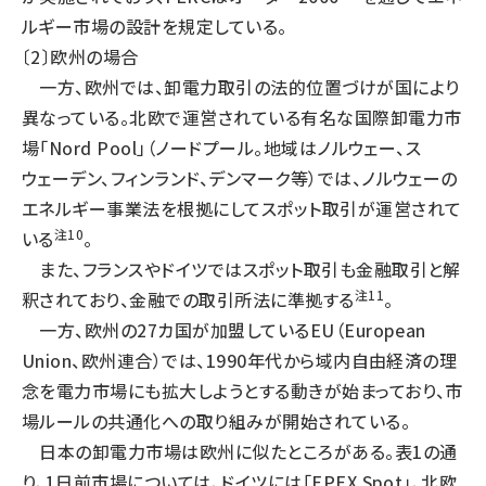
ルギー市場の設計を規定している。
〔2〕欧州の場合
一方、欧州では、卸電力取引の法的位置づけが国により
異なっている。北欧で運営されている有名な国際卸電力市
場「Nord Pool」（ノードプール。地域はノルウェー、ス
ウェーデン、フィンランド、デンマーク等）では、ノルウェーの
エネルギー事業法を根拠にしてスポット取引が運営されて
注10
いる
。
また、フランスやドイツではスポット取引も金融取引と解
注11
釈されており、金融での取引所法に準拠する
。
一方、欧州の27カ国が加盟しているEU（European
Union、欧州連合）では、1990年代から域内自由経済の理
念を電力市場にも拡大しようとする動きが始まっており、市
場ルールの共通化への取り組みが開始されている。
日本の卸電力市場は欧州に似たところがある。表1の通
り、1日前市場については、ドイツには「EPEX Spot」、北欧