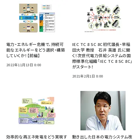
電力・エネルギー危機で、持続可
IEC TC 8 SC 8C初代議長・早稲
能なエネルギーをどう選択・構築
田大学 教授 石井 英雄 氏に聞
していくか！【前編】
く！次世代電力供給システムの国
際標準化組織「IEC TC 8 SC 8C」
2022年11月13日 0:00
がスタート！
2021年2月1日 0:00
効率的な再エネ発電をどう実現す
動き出した日本の電力システム改