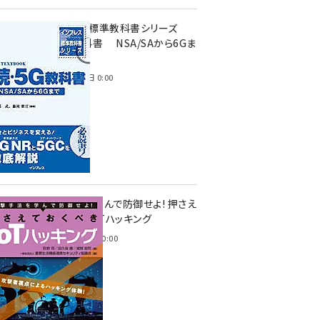
インプレス標準教科書シリーズ
続・5G教科書 NSA/SAから6Gま
で
2023年4月3日 0:00
攻撃手法を学んで防御せよ! 押さえ
ておくべきIoTハッキング
2022年6月14日 0:00