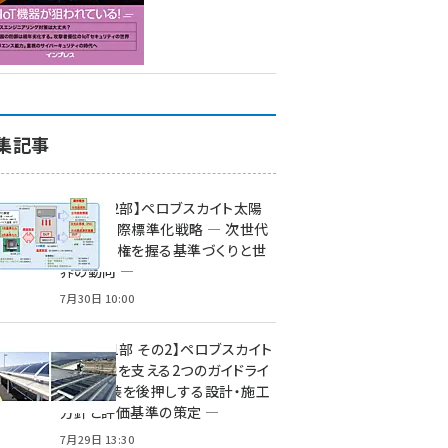
集記事
特集【第2部】ペロブスカイト太陽
電池の国際標準化戦略 ― 次世代
市場の覇権を握る基準づくりと世
界の動向 ―
7月30日 10:00
特集【第1部 その2】ペロブスカイト
太陽電池を支える2つのガイドライ
ン ― 実装を後押しする設計・施工
方針と評価基準の策定 ―
7月29日 13:30