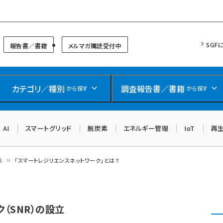
リッドフォーラム
SGF
報告書／書籍
メルマガ購読受付中
カテゴリ／種別
調査報告書／書籍
から探す
から探す
AI
スマートグリッド
脱炭素
エネルギー管理
IoT
再
集
「スマートレジリエンスネットワーク」とは？
（SNR）の設立