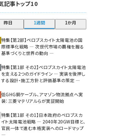
気記事トップ10
大串 (222)
aitras (185)
昨日
1週間
1か月
タンデム (149)
特集【第2部】ペロブスカイト太陽電池の国
際標準化戦略 ― 次世代市場の覇権を握る
基準づくりと世界の動向 ―
特集【第1部 その2】ペロブスカイト太陽電池
を支える2つのガイドライン ― 実装を後押し
する設計・施工方針と評価基準の策定 ―
低GHG銅ケーブル、アマゾン物流拠点へ実
装：三菱マテリアルらが実証開始
特集【第1部 その1】日本政府のペロブスカ
イト太陽電池戦略 ― 2040年20GW目標と、
官民一体で進む本格実装へのロードマップ
―