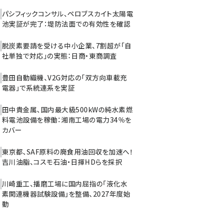
パシフィックコンサル、ペロブスカイト太陽電
池実証が完了：堤防法面での有効性を確認
脱炭素要請を受ける中小企業、7割超が「自
社単独で対応」の実態：日商・東商調査
豊田自動織機、V2G対応の「双方向車載充
電器」で系統連系を実証
田中貴金属、国内最大級500kWの純水素燃
料電池設備を稼働：湘南工場の電力34％を
カバー
東京都、SAF原料の廃食用油回収を加速へ！
吉川油脂、コスモ石油・日揮HDらを採択
川崎重工、播磨工場に国内屈指の「液化水
素関連機器試験設備」を整備、2027年度始
動