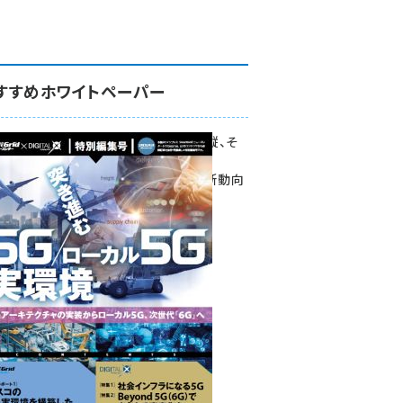
すすめホワイトペーパー
環境対策、建機の遠隔操縦、そ
して医療。
次世代通信規格「5G」最新動向
をこの1冊で学ぶ
SmartGrid ニューズレター ×
DIGITAL X 特別編集号 2022
Summer