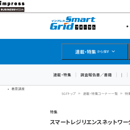
メ
イ
エネルギー
スマートグ
ン
IoT・AI
コ
製品導入
ン
Web担当者
EC担当者
テ
連載・特集
から探す
企業IT
ン
ソフト開発
DCクラウド
ツ
連載・特集
調査報告書／書籍
|
研究・調査
に
ドローン
移
教育講座
SGFトップ
連載・特集コーナー一覧
特
動
パ
特集
ン
スマートレジリエンスネットワーク
く