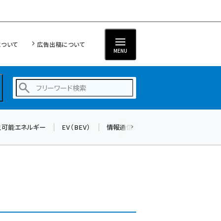
について
広告出稿について
MENU
生可能エネルギー
EV（BEV）
情報通信（ICT）
標準化
サイバ
蓄電池 (401)
新井 (358)
ペロブスカイト (337)
新井宏征 (294)
ngn (279)