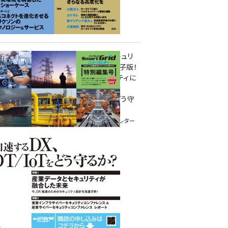
重要インフラサイバーセキュリ
ティコンファレンス特別電子版！
― 産業サイバーセキュリティに
関わる全ての方へ！ ―
加速するDX、OT/IoTをどう守
るか？
インプレス SmartGridニューズレター
特別編集号 2022 Vol.1