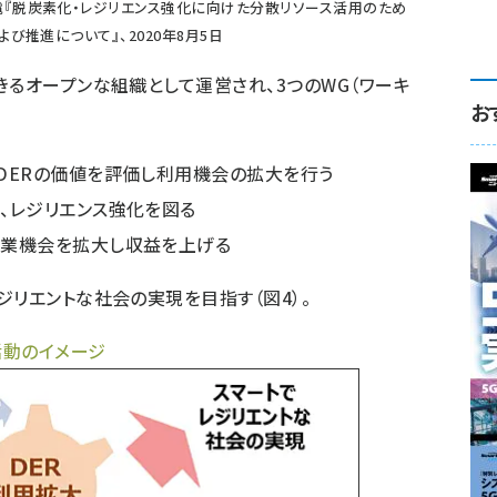
電『脱炭素化・レジリエンス強化に向けた分散リソース活用のため
び推進について』、2020年8月5日
るオープンな組織として運営され、3つのWG（ワーキ
お
，DERの価値を評価し利用機会の拡大を行う
し、レジリエンス強化を図る
事業機会を拡大し収益を上げる
ジリエントな社会の実現を目指す（図4）。
活動のイメージ