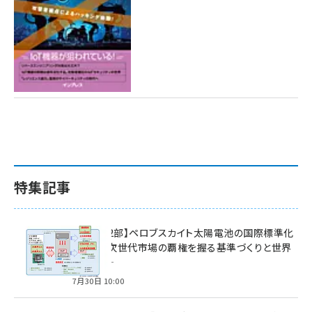
特集記事
特集【第2部】ペロブスカイト太陽電池の国際標準化
戦略 ― 次世代市場の覇権を握る基準づくりと世界
の動向 ―
7月30日 10:00