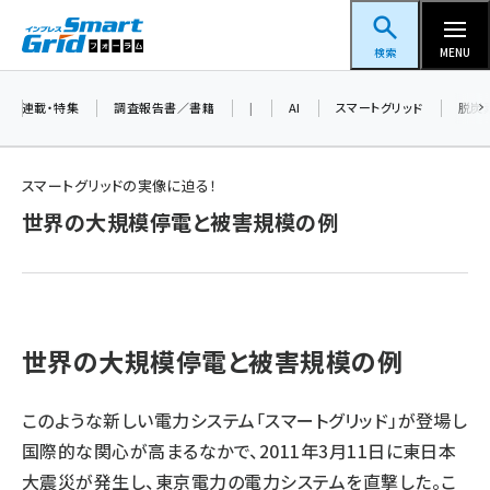
メ
スマートグリッドフォーラム
イ
検索
MENU
ン
コ
連載・特集
調査報告書／書籍
|
AI
スマートグリッド
脱炭
ン
テ
スマートグリッドの実像に迫る！
ン
世界の大規模停電と被害規模の例
ツ
蓄電池 (377)
に
新井 (344)
移
動
ペロブスカイト (325)
世界の大規模停電と被害規模の例
新井宏征 (277)
ngn (262)
このような新しい電力システム「スマートグリッド」が登場し
国際的な関心が高まるなかで、2011年3月11日に東日本
大串 (210)
大震災が発生し、東京電力の電力システムを直撃した。こ
aitras (176)