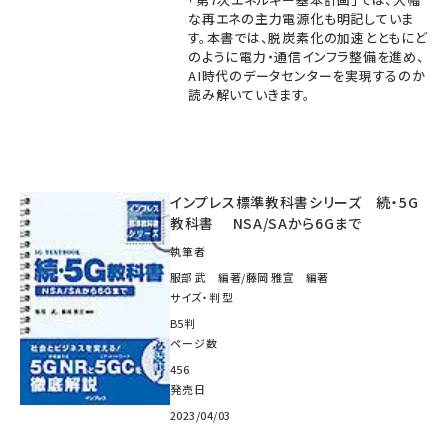
な再エネの主力電源化も明記していま
す。本書では、脱炭素化の加速とともにど
のように電力・通信インフラ整備を進め、
AI時代のデータセンターを実現するのか
読み解いていきます。
インプレス標準教科書シリーズ 続・5G
教科書 NSA/SAから6Gまで
執筆者
服部 武 編著/藤岡 雅宣 編著
サイズ・判型
B5判
ページ数
456
発売日
2023/04/03