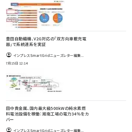
豊田自動織機、V2G対応の「双方向車載充電
器」で系統連系を実証
インプレスSmartGridニューズレター編集...
7月15日 12:14
田中貴金属、国内最大級500kWの純水素燃
料電池設備を稼働：湘南工場の電力34％をカ
バー
インプレスSmartGridニューズレター編集...