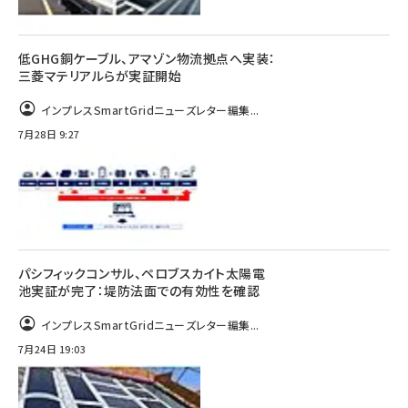
低GHG銅ケーブル、アマゾン物流拠点へ実装：
三菱マテリアルらが実証開始
インプレスSmartGridニューズレター編集...
7月28日 9:27
パシフィックコンサル、ペロブスカイト太陽電
池実証が完了：堤防法面での有効性を確認
インプレスSmartGridニューズレター編集...
7月24日 19:03