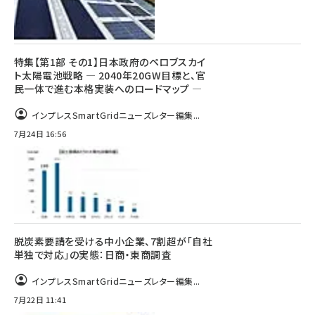
特集【第1部 その1】日本政府のペロブスカイ
ト太陽電池戦略 ― 2040年20GW目標と、官
民一体で進む本格実装へのロードマップ ―
インプレスSmartGridニューズレター編集...
7月24日 16:56
脱炭素要請を受ける中小企業、7割超が「自社
単独で対応」の実態：日商・東商調査
インプレスSmartGridニューズレター編集...
7月22日 11:41