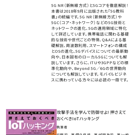
5G NR（新無線方式）と5Gコアを徹底解説！
本書は2018年9月に出版された『5G教科
書』の続編です。5G NR（新無線方式）や
5GC（コア・ネットワーク）などの5G技術と
ネットワークの進化、5Gの適用領域に特化
して詳述しています。携帯電話に関わる基礎
的な技術や世代ごとの特徴、Q&Aによる基
礎解説、周波数利用、スマートフォンの構成
とOSの進化、5Gデバイスについての最新動
向や、日本固有のローカル5Gについても解
説しています。さらに、ITUや3GPPなどの標
準化動向や、Beyond 5G／6Gの世界動向
についても解説しています。モバイルビジネ
スに携わっている方々には必読の一冊です。
攻撃手法を学んで防御せよ! 押さえて
おくべきIoTハッキング
執筆者
荻野 司 著/田久保 順 著/城間 政司 著/一般