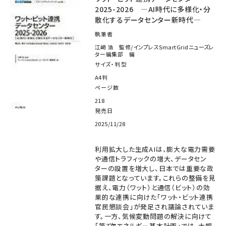
2025-2026 ―AI時代に多様化・分
散化するデータセンター新時代―
執筆者
江崎 浩 監修/インプレスSmartGridニューズレ
ター編集部 編
サイズ・判型
A4判
ページ数
218
発売日
2025/11/28
利用拡大した生成AIは、膨大な電力需要
や通信トラフィックの増大、データセン
ターの設置を増大し、日本では重要な政
策課題となっています。これらの整備を見
据え、電力（ワット）と通信（ビット）の効
果的な連携に向けた「ワット・ビット連携
官民懇談会」が発足され議論されていま
す。一方、気候変動問題の解決に向けて
「第7次エネルギー基本計画」では、大幅