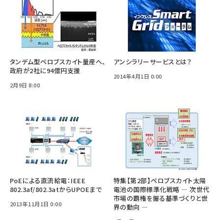
タンデム型ペロブスカイト量産へ、
アンシラリーサービスとは？
政府が2社に94億円支援
2014年4月1日 0:00
2月9日 8:00
PoEによる直流給電：IEEE
特集【第2部】ペロブスカイト太陽
802.3af/802.3atからUPOEまで
電池の国際標準化戦略 ― 次世代
市場の覇権を握る基準づくりと世
2013年11月1日 0:00
界の動向 ―