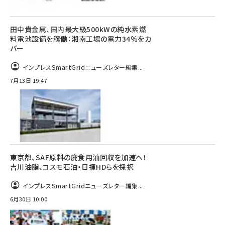
田中貴金属、国内最大級500kWの純水素燃
料電池設備を稼働：湘南工場の電力34％をカ
バー
インプレスSmartGridニューズレター編集...
7月13日 19:47
東京都、SAF原料の廃食用油回収を加速へ！
吉川油脂、コスモ石油・日揮HDらを採択
インプレスSmartGridニューズレター編集...
6月30日 10:00