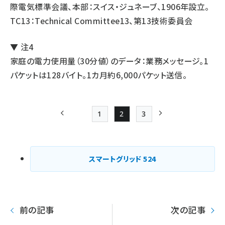
際電気標準会議、本部：スイス・ジュネーブ、1906年設立。
TC13：Technical Committee13、第13技術委員会
▼ 注4
家庭の電力使用量（30分値）のデータ：業務メッセージ。1
パケットは128バイト。1カ月約6,000パケット送信。
1
2
3
前ページ
Page
Page
Page
次ページ
ペー
ジ
スマートグリッド
524
送
り
前の記事
次の記事