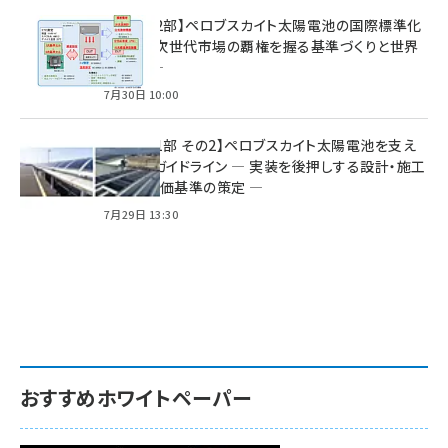
特集【第2部】ペロブスカイト太陽電池の国際標準化
戦略 ― 次世代市場の覇権を握る基準づくりと世界
の動向 ―
7月30日 10:00
特集【第1部 その2】ペロブスカイト太陽電池を支え
る2つのガイドライン ― 実装を後押しする設計・施工
方針と評価基準の策定 ―
7月29日 13:30
おすすめホワイトペーパー