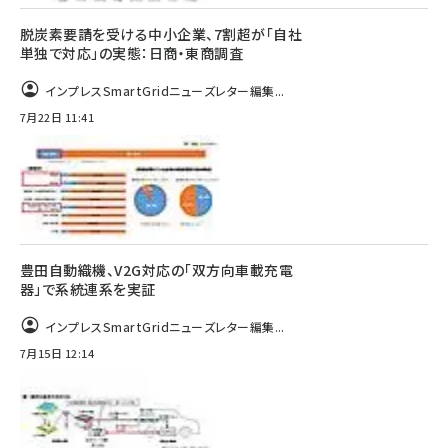
脱炭素要請を受ける中小企業、7割超が「自社
単独で対応」の実態：日商・東商調査
インプレスSmartGridニューズレター編集...
7月22日 11:41
豊田自動織機、V2G対応の「双方向車載充電
器」で系統連系を実証
インプレスSmartGridニューズレター編集...
7月15日 12:14