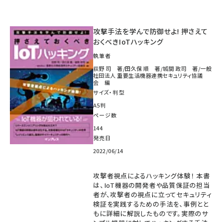
攻撃手法を学んで防御せよ! 押さえて
おくべきIoTハッキング
執筆者
荻野 司 著/田久保 順 著/城間 政司 著/一般
社団法人 重要生活機器連携セキュリティ協議
会 編
サイズ・判型
A5判
ページ数
144
発売日
2022/06/14
攻撃者視点によるハッキング体験！ 本書
は、IoT機器の開発者や品質保証の担当
者が、攻撃者の視点に立ってセキュリティ
検証を実践するための手法を、事例とと
もに詳細に解説したものです。実際のサ