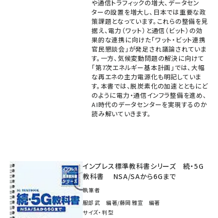
や通信トラフィックの増大、データセン
ターの設置を増大し、日本では重要な政
策課題となっています。これらの整備を見
据え、電力（ワット）と通信（ビット）の効
果的な連携に向けた「ワット・ビット連携
官民懇談会」が発足され議論されていま
す。一方、気候変動問題の解決に向けて
「第7次エネルギー基本計画」では、大幅
な再エネの主力電源化も明記していま
す。本書では、脱炭素化の加速とともにど
のように電力・通信インフラ整備を進め、
AI時代のデータセンターを実現するのか
読み解いていきます。
インプレス標準教科書シリーズ 続・5G
教科書 NSA/SAから6Gまで
執筆者
服部 武 編著/藤岡 雅宣 編著
サイズ・判型