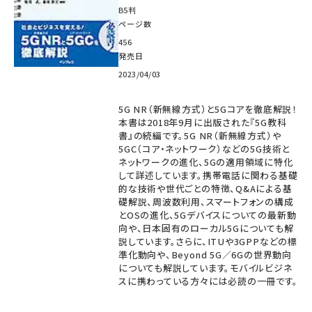
B5判
ページ数
456
発売日
2023/04/03
5G NR（新無線方式）と5Gコアを徹底解説！
本書は2018年9月に出版された『5G教科
書』の続編です。5G NR（新無線方式）や
5GC（コア・ネットワーク）などの5G技術と
ネットワークの進化、5Gの適用領域に特化
して詳述しています。携帯電話に関わる基礎
的な技術や世代ごとの特徴、Q&Aによる基
礎解説、周波数利用、スマートフォンの構成
とOSの進化、5Gデバイスについての最新動
向や、日本固有のローカル5Gについても解
説しています。さらに、ITUや3GPPなどの標
準化動向や、Beyond 5G／6Gの世界動向
についても解説しています。モバイルビジネ
スに携わっている方々には必読の一冊です。