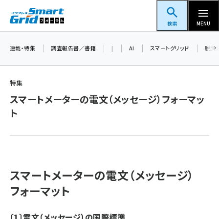
メ
スマートグリッドフォーラム
イ
検索
MENU
ン
コ
連載・特集
調査報告書／書籍
|
AI
スマートグリッド
脱炭
ン
テ
特集
ン
スマートメーターの電文（メッセージ）フォーマッ
ツ
蓄電池 (390)
ト
に
新井 (350)
移
動
ペロブスカイト (332)
新井宏征 (286)
スマートメーターの電文（メッセージ）
ngn (272)
フォーマット
大串 (216)
〔1〕電文（メッセージ）の国際標準
aitras (180)