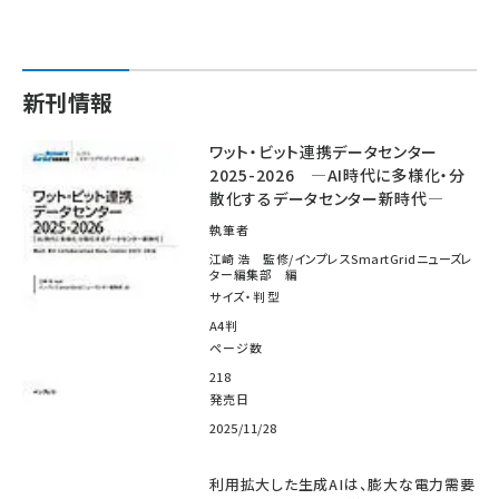
新刊情報
ワット・ビット連携データセンター
2025-2026 ―AI時代に多様化・分
散化するデータセンター新時代―
執筆者
江崎 浩 監修/インプレスSmartGridニューズレ
ター編集部 編
サイズ・判型
A4判
ページ数
218
発売日
2025/11/28
利用拡大した生成AIは、膨大な電力需要