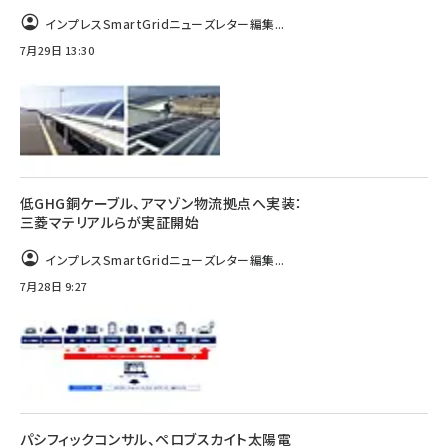
インプレスSmartGridニューズレター編集...
7月29日 13:30
低GHG銅ケーブル、アマゾン物流拠点へ実装：
三菱マテリアルらが実証開始
インプレスSmartGridニューズレター編集...
7月28日 9:27
パシフィックコンサル、ペロブスカイト太陽電