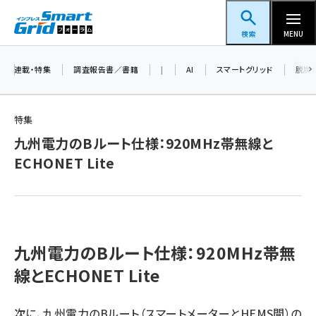
メ
スマートグリッドフォーラム
イ
検索
MENU
ン
コ
連載・特集
調査報告書／書籍
|
AI
スマートグリッド
脱炭
ン
テ
特集
ン
九州電力のBルート仕様：920MHz帯無線と
ツ
蓄電池 (396)
ECHONET Lite
に
新井 (353)
移
動
ペロブスカイト (332)
新井宏征 (289)
九州電力のBルート仕様：920MHz帯無
ngn (275)
線とECHONET Lite
大串 (216)
次に、九州電力のBルート（スマートメーターとHEMS間）の
aitras (180)