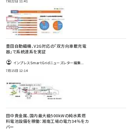
7月22日 11:41
豊田自動織機、V2G対応の「双方向車載充電
器」で系統連系を実証
インプレスSmartGridニューズレター編集...
7月15日 12:14
田中貴金属、国内最大級500kWの純水素燃
料電池設備を稼働：湘南工場の電力34％をカ
バー