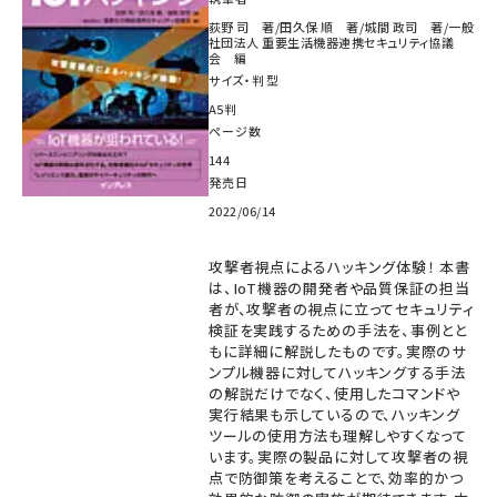
荻野 司 著/田久保 順 著/城間 政司 著/一般
社団法人 重要生活機器連携セキュリティ協議
会 編
サイズ・判型
A5判
ページ数
144
発売日
2022/06/14
攻撃者視点によるハッキング体験！ 本書
は、IoT機器の開発者や品質保証の担当
者が、攻撃者の視点に立ってセキュリティ
検証を実践するための手法を、事例とと
もに詳細に解説したものです。実際のサ
ンプル機器に対してハッキングする手法
の解説だけでなく、使用したコマンドや
実行結果も示しているので、ハッキング
ツールの使用方法も理解しやすくなって
います。実際の製品に対して攻撃者の視
点で防御策を考えることで、効率的かつ