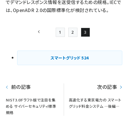
でデマンドレスポンス情報を送受信するための規格。IECで
は、OpenADR 2.0の国際標準化が検討されている。
1
2
3
前ページ
Page
Page
Page
ペー
ジ
スマートグリッド
524
送
り
前の記事
次の記事
NIST3.0ドラフト版で注目を集
高速化する東京電力の スマート
める サイバーセキュリティ標準
グリッド料金システム ―後編―
規格