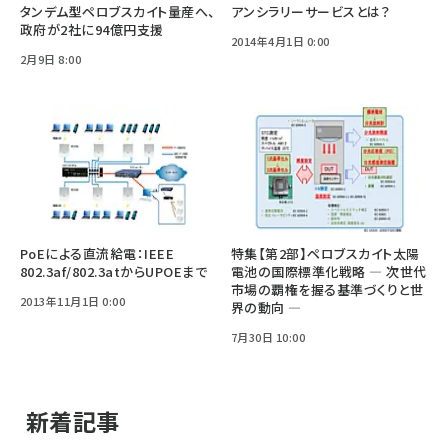
タンデム型ペロブスカイト量産へ、
アンシラリーサービスとは？
政府が2社に94億円支援
2014年4月1日 0:00
2月9日 8:00
PoEによる直流給電：IEEE
特集【第2部】ペロブスカイト太陽
802.3af/802.3atからUPOEまで
電池の国際標準化戦略 ― 次世代
市場の覇権を握る基準づくりと世
2013年11月1日 0:00
界の動向 ―
7月30日 10:00
新着記事