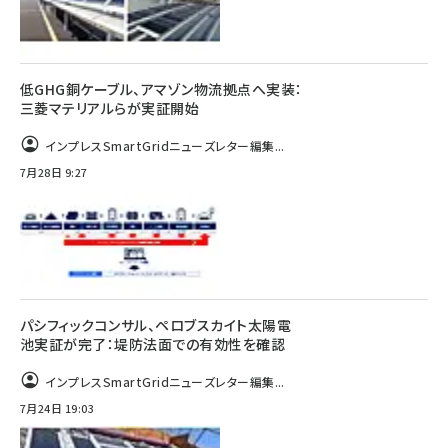
低GHG銅ケーブル、アマゾン物流拠点へ実装：
三菱マテリアルらが実証開始
インプレスSmartGridニューズレター編集...
7月28日 9:27
パシフィックコンサル、ペロブスカイト太陽電
池実証が完了：堤防法面での有効性を確認
インプレスSmartGridニューズレター編集...
7月24日 19:03