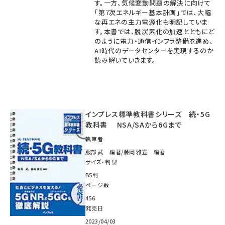
す。一方、気候変動問題の解決に向けて
「第7次エネルギー基本計画」では、大幅
な再エネの主力電源化も明記していま
す。本書では、脱炭素化の加速とともにど
のように電力・通信インフラ整備を進め、
AI時代のデータセンターを実現するのか
読み解いていきます。
インプレス標準教科書シリーズ 続・5G
教科書 NSA/SAから6Gまで
執筆者
服部 武 編著/藤岡 雅宣 編著
サイズ・判型
B5判
ページ数
456
発売日
2023/04/03