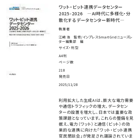
ワット・ビット連携データセンター
2025-2026 ―AI時代に多様化・分
散化するデータセンター新時代―
執筆者
江崎 浩 監修/インプレスSmartGridニューズレ
ター編集部 編
サイズ・判型
A4判
ページ数
218
発売日
2025/11/28
利用拡大した生成AIは、膨大な電力需要
や通信トラフィックの増大、データセン
ターの設置を増大し、日本では重要な政
策課題となっています。これらの整備を見
据え、電力（ワット）と通信（ビット）の効
果的な連携に向けた「ワット・ビット連携
官民懇談会」が発足され議論されていま