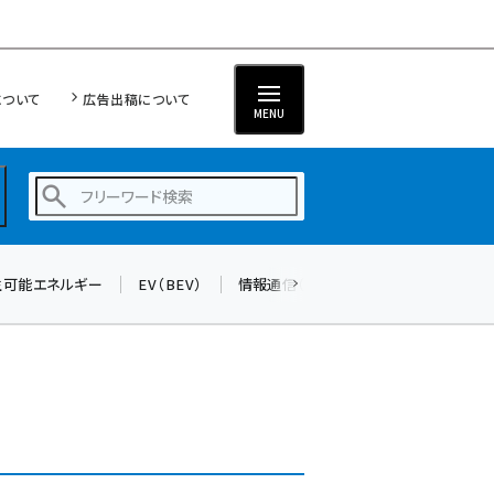
について
広告出稿について
MENU
生可能エネルギー
EV（BEV）
情報通信（ICT）
標準化
サイバ
蓄電池 (382)
新井 (345)
ペロブスカイト (327)
新井宏征 (278)
ngn (265)