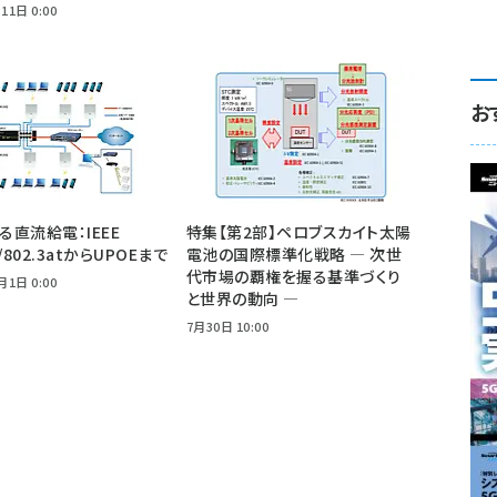
11日 0:00
お
よる直流給電：IEEE
特集【第2部】ペロブスカイト太陽
f/802.3atからUPOEまで
電池の国際標準化戦略 ― 次世
代市場の覇権を握る基準づくり
月1日 0:00
と世界の動向 ―
7月30日 10:00