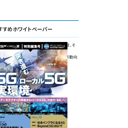
すすめホワイトペーパー
環境対策、建機の遠隔操縦、そ
して医療。
次世代通信規格「5G」最新動向
をこの1冊で学ぶ
SmartGrid ニューズレター ×
DIGITAL X 特別編集号 2022
Summer