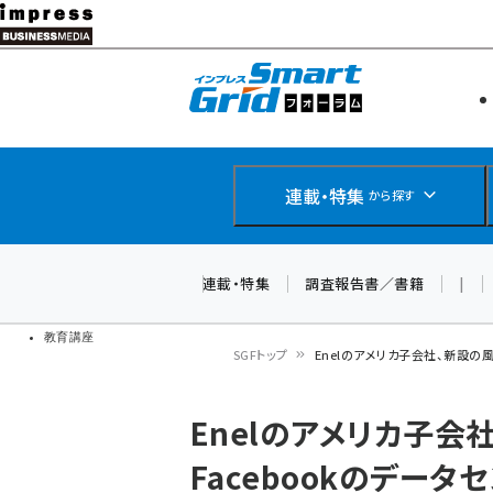
メ
イ
エネルギー
スマートグ
ン
IoT・AI
コ
製品導入
ン
Web担当者
EC担当者
テ
連載・特集
から探す
企業IT
ン
ソフト開発
DCクラウド
ツ
連載・特集
調査報告書／書籍
|
研究・調査
に
ドローン
移
教育講座
SGFトップ
Enelのアメリカ子会社、新設の
動
パ
Enelのアメリカ子
ン
Facebookのデー
く