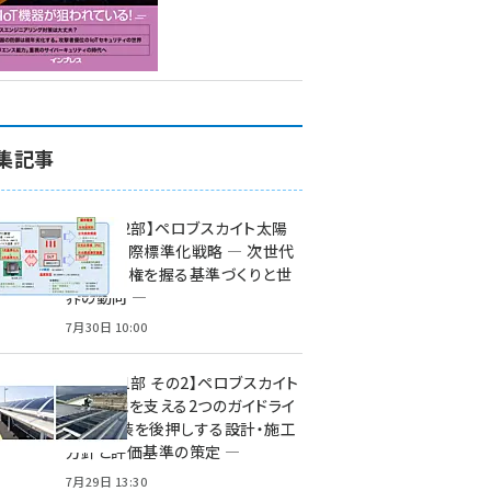
集記事
特集【第2部】ペロブスカイト太陽
電池の国際標準化戦略 ― 次世代
市場の覇権を握る基準づくりと世
界の動向 ―
7月30日 10:00
特集【第1部 その2】ペロブスカイト
太陽電池を支える2つのガイドライ
ン ― 実装を後押しする設計・施工
方針と評価基準の策定 ―
7月29日 13:30