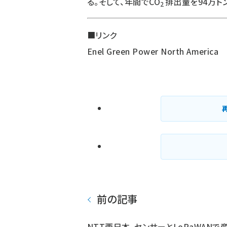
る。そして、年間でCO
排出量を94万ト
2
■リンク
Enel Green Power North America
前の記事
NTT西日本、センサーとLoRaWANで