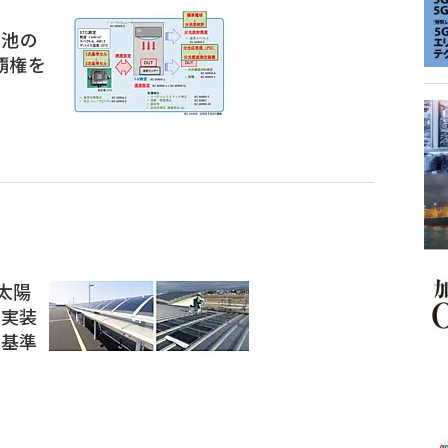
電池の
覇権を
ト太陽
 実装
価基準