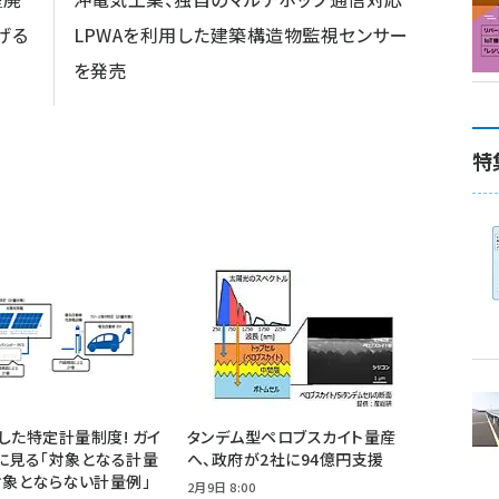
げる
LPWAを利用した建築構造物監視センサー
を発売
特
した特定計量制度! ガイ
タンデム型ペロブスカイト量産
に見る「対象となる計量
へ、政府が2社に94億円支援
対象とならない計量例」
2月9日 8:00