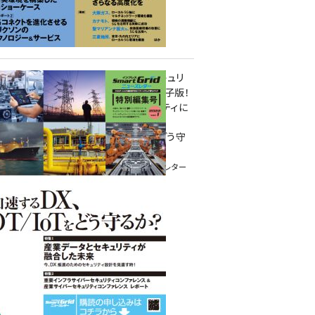
重要インフラサイバーセキュリ
ティコンファレンス特別電子版！
― 産業サイバーセキュリティに
関わる全ての方へ！ ―
加速するDX、OT/IoTをどう守
るか？
インプレス SmartGridニューズレター
特別編集号 2022 Vol.1