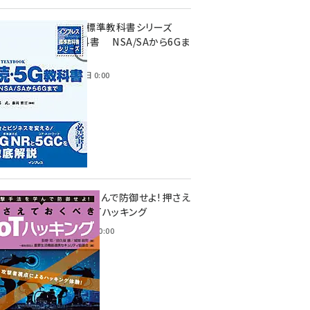
インプレス標準教科書シリーズ
続・5G教科書 NSA/SAから6Gま
で
2023年4月3日 0:00
攻撃手法を学んで防御せよ! 押さえ
ておくべきIoTハッキング
2022年6月14日 0:00