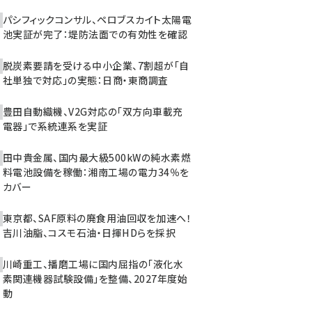
パシフィックコンサル、ペロブスカイト太陽電
池実証が完了：堤防法面での有効性を確認
脱炭素要請を受ける中小企業、7割超が「自
社単独で対応」の実態：日商・東商調査
豊田自動織機、V2G対応の「双方向車載充
電器」で系統連系を実証
田中貴金属、国内最大級500kWの純水素燃
料電池設備を稼働：湘南工場の電力34％を
カバー
東京都、SAF原料の廃食用油回収を加速へ！
吉川油脂、コスモ石油・日揮HDらを採択
川崎重工、播磨工場に国内屈指の「液化水
素関連機器試験設備」を整備、2027年度始
動