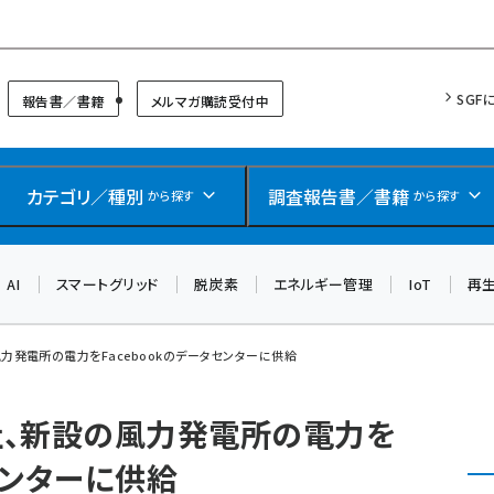
リッドフォーラム
SGF
報告書／書籍
メルマガ購読受付中
カテゴリ／種別
調査報告書／書籍
から探す
から探す
AI
スマートグリッド
脱炭素
エネルギー管理
IoT
再
風力発電所の電力をFacebookのデータセンターに供給
会社、新設の風力発電所の電力を
タセンターに供給