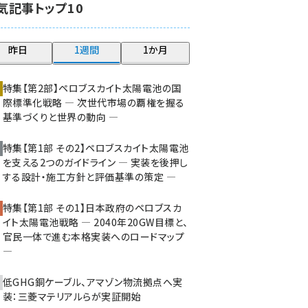
気記事トップ10
大串 (211)
aitras (177)
昨日
1週間
1か月
タンデム (141)
特集【第2部】ペロブスカイト太陽電池の国
際標準化戦略 ― 次世代市場の覇権を握る
基準づくりと世界の動向 ―
特集【第1部 その2】ペロブスカイト太陽電池
を支える2つのガイドライン ― 実装を後押し
する設計・施工方針と評価基準の策定 ―
特集【第1部 その1】日本政府のペロブスカ
イト太陽電池戦略 ― 2040年20GW目標と、
官民一体で進む本格実装へのロードマップ
―
低GHG銅ケーブル、アマゾン物流拠点へ実
装：三菱マテリアルらが実証開始