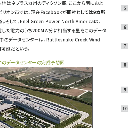
Farmの所在地はネブラスカ州のディクソン郡。ここから南におよ
ピリオン市では、現在Facebookが
同社としては9カ所
る
。そして、Enel Green Power North Americaは、
Farmで発電した電力のうち200MW分に相当する量をこのデータ
データセンターは、Rattlesnake Creek Wind
用可能だという。
設中のデータセンターの完成予想図