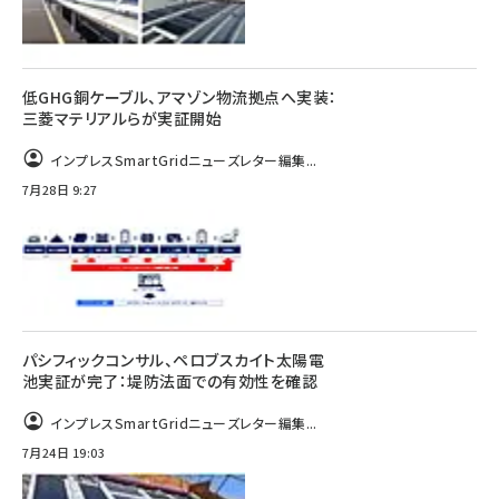
低GHG銅ケーブル、アマゾン物流拠点へ実装：
三菱マテリアルらが実証開始
インプレスSmartGridニューズレター編集...
7月28日 9:27
パシフィックコンサル、ペロブスカイト太陽電
池実証が完了：堤防法面での有効性を確認
インプレスSmartGridニューズレター編集...
7月24日 19:03