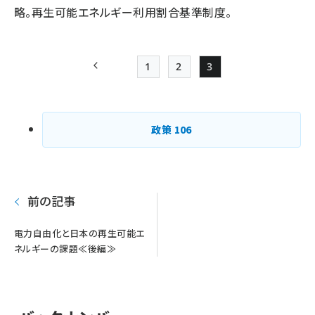
略。再生可能エネルギー利用割合基準制度。
1
2
3
前ページ
Page
Page
Page
ペー
ジ
政策
106
送
り
前の記事
電力自由化と日本の再生可能エ
ネルギーの課題≪後編≫