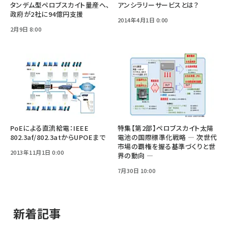
タンデム型ペロブスカイト量産へ、
アンシラリーサービスとは？
政府が2社に94億円支援
2014年4月1日 0:00
2月9日 8:00
PoEによる直流給電：IEEE
特集【第2部】ペロブスカイト太陽
802.3af/802.3atからUPOEまで
電池の国際標準化戦略 ― 次世代
市場の覇権を握る基準づくりと世
2013年11月1日 0:00
界の動向 ―
7月30日 10:00
新着記事