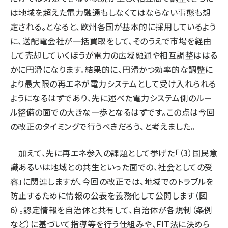
は地域を超えた電力融通もしなくてはならない事態も想
定される。となると、欧州各国が基本的に採用しているよう
に、送配電会社が一括買取をして、そのうえで市場を経由
して売却していくほうが電力の広域融通や相互調整ははる
かに円滑になります。結果的に、円滑かつ効率的な調整に
より最大限の再エネが電力システムとして受け入れられる
ようになるはずであり、先に述べた電力システム側のルー
ル整備の面での大きな一歩となるはずです。この点は今回
の改正のタイミングで行うべきだろう、と考えました。
加えて、先に再エネ参入の課題として挙げた「（3）国民意
識あるいは地域との共生といった面での、社会としての受
容」に関連しますが、今回の改正では、地域でのトラブルを
防止するために情報の公表を義務化して公開します（図
6）。認定情報を自治体と共有して、自治体が各規制（条例
など）に基づいて指導等を行う仕組みや、FIT法に決めら