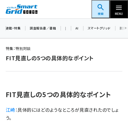
メ
スマートグリッドフォーラム
イ
検索
MENU
ン
コ
連載・特集
調査報告書／書籍
|
AI
スマートグリッド
脱炭
ン
テ
特集：特別対談
ン
FIT見直しの5つの具体的なポイント
ツ
蓄電池 (382)
に
新井 (345)
移
動
ペロブスカイト (327)
FIT見直しの5つの具体的なポイント
新井宏征 (278)
ngn (265)
江崎
：具体的にはどのようなところが見直されたのでしょ
う。
大串 (211)
aitras (177)