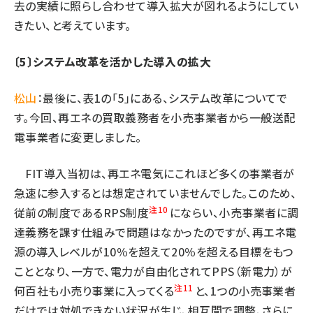
去の実績に照らし合わせて導入拡大が図れるようにしてい
きたい、と考えています。
〔5〕システム改革を活かした導入の拡大
松山
：最後に、表1の「5」にある、システム改革についてで
す。今回、再エネの買取義務者を小売事業者から一般送配
電事業者に変更しました。
FIT導入当初は、再エネ電気にこれほど多くの事業者が
急速に参入するとは想定されていませんでした。このため、
注10
従前の制度であるRPS制度
にならい、小売事業者に調
達義務を課す仕組みで問題はなかったのですが、再エネ電
源の導入レベルが10％を超えて20％を超える目標をもつ
こととなり、一方で、電力が自由化されてPPS（新電力）が
注11
何百社も小売り事業に入ってくる
と、1つの小売事業者
だけでは対処できない状況が生じ、相互間で調整、さらに