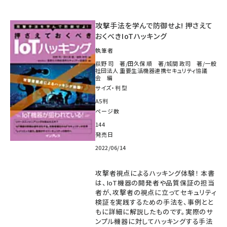
攻撃手法を学んで防御せよ! 押さえて
おくべきIoTハッキング
執筆者
荻野 司 著/田久保 順 著/城間 政司 著/一般
社団法人 重要生活機器連携セキュリティ協議
会 編
サイズ・判型
A5判
ページ数
144
発売日
2022/06/14
攻撃者視点によるハッキング体験！ 本書
は、IoT機器の開発者や品質保証の担当
者が、攻撃者の視点に立ってセキュリティ
検証を実践するための手法を、事例とと
もに詳細に解説したものです。実際のサ
ンプル機器に対してハッキングする手法