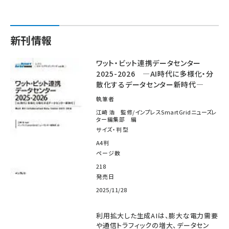
新刊情報
ワット・ビット連携データセンター
2025-2026 ―AI時代に多様化・分
散化するデータセンター新時代―
執筆者
江崎 浩 監修/インプレスSmartGridニューズレ
ター編集部 編
サイズ・判型
A4判
ページ数
218
発売日
2025/11/28
利用拡大した生成AIは、膨大な電力需要
や通信トラフィックの増大、データセン