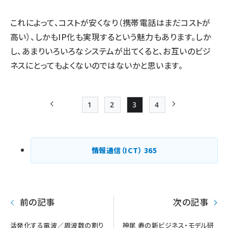
これによって、コストが安くなり（携帯電話はまだコストが
高い）、しかもIP化も実現するという魅力もあります。しか
し、あまりいろいろなシステムが出てくると、お互いのビジ
ネスにとってもよくないのではないかと思います。
1
2
3
4
前ページ
Page
Page
Page
Page
次ページ
ペー
ジ
情報通信（ICT）
365
送
り
前の記事
次の記事
活発化する電波／周波数の割り
神尾 寿の新ビジネス・モデル研