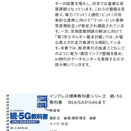
ターの設置を増大し、日本では重要な政
策課題となっています。これらの整備を見
据え、電力（ワット）と通信（ビット）の効
果的な連携に向けた「ワット・ビット連携
官民懇談会」が発足され議論されていま
す。一方、気候変動問題の解決に向けて
「第7次エネルギー基本計画」では、大幅
な再エネの主力電源化も明記していま
す。本書では、脱炭素化の加速とともにど
のように電力・通信インフラ整備を進め、
AI時代のデータセンターを実現するのか
読み解いていきます。
インプレス標準教科書シリーズ 続・5G
教科書 NSA/SAから6Gまで
執筆者
服部 武 編著/藤岡 雅宣 編著
サイズ・判型