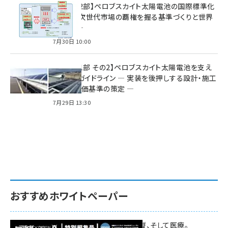
特集【第2部】ペロブスカイト太陽電池の国際標準化
戦略 ― 次世代市場の覇権を握る基準づくりと世界
の動向 ―
7月30日 10:00
特集【第1部 その2】ペロブスカイト太陽電池を支え
る2つのガイドライン ― 実装を後押しする設計・施工
方針と評価基準の策定 ―
7月29日 13:30
おすすめホワイトペーパー
環境対策、建機の遠隔操縦、そして医療。