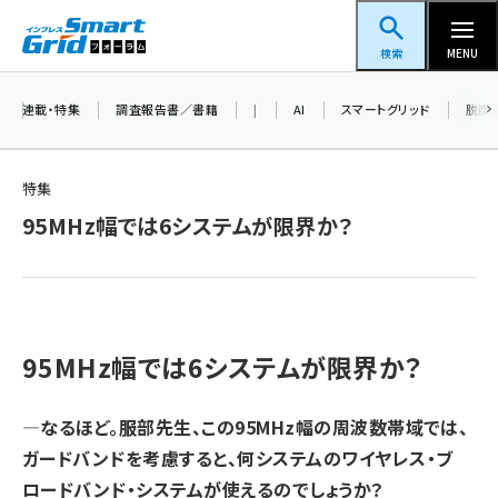
メ
スマートグリッドフォーラム
イ
検索
MENU
ン
コ
連載・特集
調査報告書／書籍
|
AI
スマートグリッド
脱炭
ン
テ
特集
ン
95MHz幅では6システムが限界か？
ツ
蓄電池 (401)
に
新井 (358)
移
動
ペロブスカイト (337)
95MHz幅では6システムが限界か？
新井宏征 (294)
ngn (279)
—なるほど。服部先生、この95MHz幅の周波数帯域では、
ガードバンドを考慮すると、何システムのワイヤレス・ブ
大串 (222)
ロードバンド・システムが使えるのでしょうか？
aitras (185)