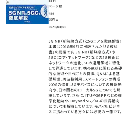
B5判
ページ数
456
発売日
2023/04/03
5G NR（新無線方式）と5Gコアを徹底解説！
本書は2018年9月に出版された『5G教科
書』の続編です。5G NR（新無線方式）や
5GC（コア・ネットワーク）などの5G技術と
ネットワークの進化、5Gの適用領域に特化
して詳述しています。携帯電話に関わる基礎
的な技術や世代ごとの特徴、Q&Aによる基
礎解説、周波数利用、スマートフォンの構成
とOSの進化、5Gデバイスについての最新動
向や、日本固有のローカル5Gについても解
説しています。さらに、ITUや3GPPなどの標
準化動向や、Beyond 5G／6Gの世界動向
についても解説しています。モバイルビジネ
スに携わっている方々には必読の一冊です。