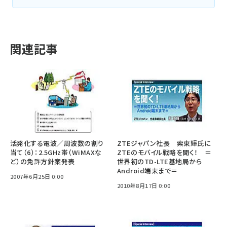
関連記事
活発化する電波／周波数の割り
ZTEジャパン社長 索東輝氏に
当て（6）：2.5GHz帯（WiMAXな
ZTEのモバイル戦略を聞く！ ＝
ど）の免許方針案発表
世界初のTD-LTE基地局から
Android端末まで＝
2007年6月25日 0:00
2010年8月17日 0:00