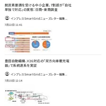
脱炭素要請を受ける中小企業、7割超が「自社
単独で対応」の実態：日商・東商調査
インプレスSmartGridニューズレター編集...
7月22日 11:41
豊田自動織機、V2G対応の「双方向車載充電
器」で系統連系を実証
インプレスSmartGridニューズレター編集...
7月15日 12:14