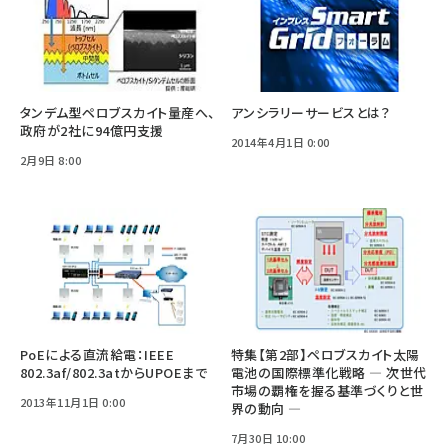
タンデム型ペロブスカイト量産へ、
アンシラリーサービスとは？
政府が2社に94億円支援
2014年4月1日 0:00
2月9日 8:00
PoEによる直流給電：IEEE
特集【第2部】ペロブスカイト太陽
802.3af/802.3atからUPOEまで
電池の国際標準化戦略 ― 次世代
市場の覇権を握る基準づくりと世
2013年11月1日 0:00
界の動向 ―
7月30日 10:00