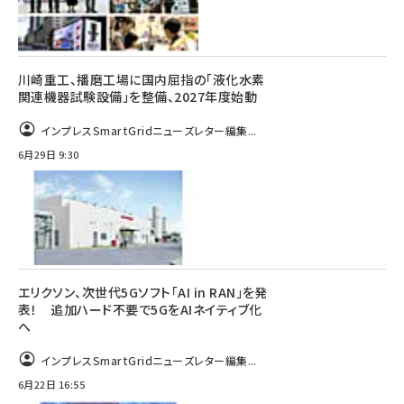
川崎重工、播磨工場に国内屈指の「液化水素
関連機器試験設備」を整備、2027年度始動
インプレスSmartGridニューズレター編集...
6月29日 9:30
エリクソン、次世代5Gソフト「AI in RAN」を発
表！ 追加ハード不要で5GをAIネイティブ化
へ
インプレスSmartGridニューズレター編集...
6月22日 16:55