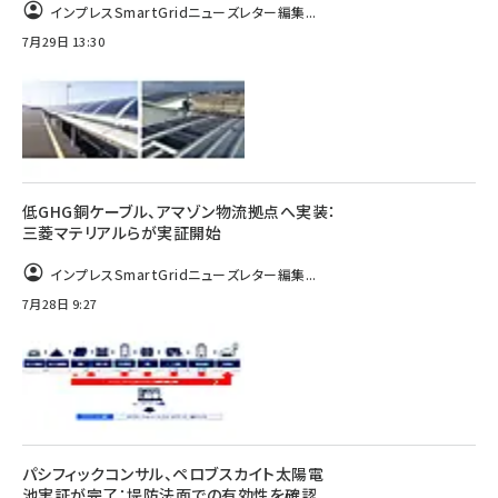
インプレスSmartGridニューズレター編集...
7月29日 13:30
低GHG銅ケーブル、アマゾン物流拠点へ実装：
三菱マテリアルらが実証開始
インプレスSmartGridニューズレター編集...
7月28日 9:27
パシフィックコンサル、ペロブスカイト太陽電
池実証が完了：堤防法面での有効性を確認