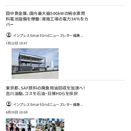
田中貴金属、国内最大級500kWの純水素燃
料電池設備を稼働：湘南工場の電力34％をカ
バー
インプレスSmartGridニューズレター編集...
7月13日 19:47
東京都、SAF原料の廃食用油回収を加速へ！
吉川油脂、コスモ石油・日揮HDらを採択
インプレスSmartGridニューズレター編集...
6月30日 10:00