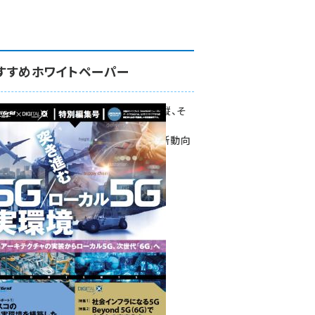
すすめホワイトペーパー
環境対策、建機の遠隔操縦、そ
して医療。
次世代通信規格「5G」最新動向
をこの1冊で学ぶ
SmartGrid ニューズレター ×
DIGITAL X 特別編集号 2022
Summer