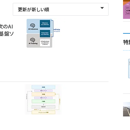
―次のAI
基盤ソ
特