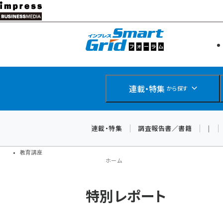
メ
イ
エネルギー
スマートグ
ン
IoT・AI
コ
製品導入
ン
Web担当者
EC担当者
テ
連載・特集
から探す
企業IT
ン
ソフト開発
DCクラウド
ツ
連載・特集
調査報告書／書籍
|
研究・調査
に
ドローン
移
教育講座
ホーム
動
パ
特別レポート
ン
く