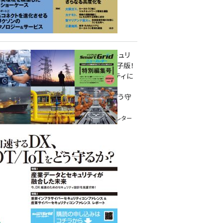
重要インフラサイバーセキュリ
ティコンファレンス特別電子版！
― 産業サイバーセキュリティに
関わる全ての方へ！ ―
加速するDX、OT/IoTをどう守
るか？
インプレス SmartGridニューズレター
特別編集号 2022 Vol.1