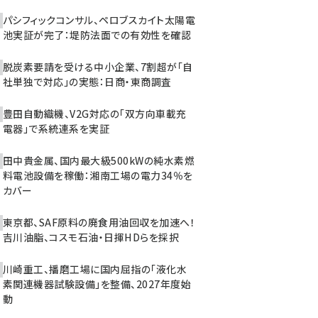
パシフィックコンサル、ペロブスカイト太陽電
池実証が完了：堤防法面での有効性を確認
脱炭素要請を受ける中小企業、7割超が「自
社単独で対応」の実態：日商・東商調査
豊田自動織機、V2G対応の「双方向車載充
電器」で系統連系を実証
田中貴金属、国内最大級500kWの純水素燃
料電池設備を稼働：湘南工場の電力34％を
カバー
東京都、SAF原料の廃食用油回収を加速へ！
吉川油脂、コスモ石油・日揮HDらを採択
川崎重工、播磨工場に国内屈指の「液化水
素関連機器試験設備」を整備、2027年度始
動