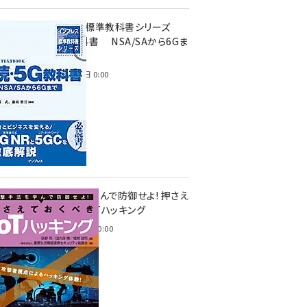
インプレス標準教科書シリーズ
続・5G教科書 NSA/SAから6Gま
で
2023年4月3日 0:00
攻撃手法を学んで防御せよ! 押さえ
ておくべきIoTハッキング
2022年6月14日 0:00