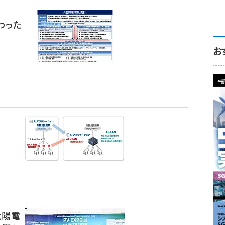
わった
お
来
太陽電