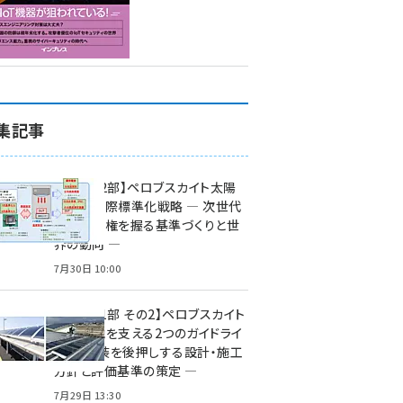
集記事
特集【第2部】ペロブスカイト太陽
電池の国際標準化戦略 ― 次世代
市場の覇権を握る基準づくりと世
界の動向 ―
7月30日 10:00
特集【第1部 その2】ペロブスカイト
太陽電池を支える2つのガイドライ
ン ― 実装を後押しする設計・施工
方針と評価基準の策定 ―
7月29日 13:30