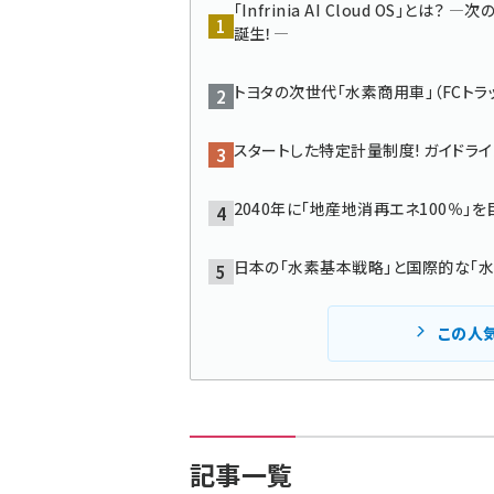
「Infrinia AI Cloud OS」と
誕生！―
トヨタの次世代「水素商用車」（FCトラ
スタートした特定計量制度! ガイドラ
2040年に「地産地消再エネ100％」
日本の「水素基本戦略」と国際的な「
この人
記事一覧