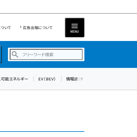
について
広告出稿について
MENU
生可能エネルギー
EV（BEV）
情報通信（ICT）
標準化
サイバ
蓄電池 (401)
新井 (358)
ペロブスカイト (337)
新井宏征 (294)
ngn (279)