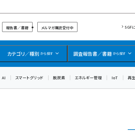
リッドフォーラム
SGF
報告書／書籍
メルマガ購読受付中
カテゴリ／種別
調査報告書／書籍
から探す
から探す
AI
スマートグリッド
脱炭素
エネルギー管理
IoT
再