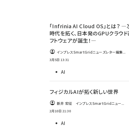
「Infrinia AI Cloud OS」とは？ 
時代を拓く、日本発のGPUクラウド
フトウェアが誕生！―
インプレスSmartGridニューズレター編集...
3月5日 13:31
AI
フィジカルAIが拓く新しい世界
新井 宏征 インプレスSmartGridニュー...
2月10日 21:30
AI