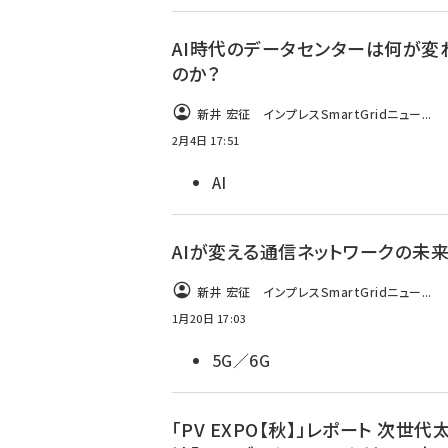
AI時代のデータセンターは何が変
のか？
新井 宏征 インプレスSmartGridニュー...
2月4日 17:51
AI
AIが変える通信ネットワークの未
新井 宏征 インプレスSmartGridニュー...
1月20日 17:03
5G／6G
「PV EXPO【秋】」レポート 次世代