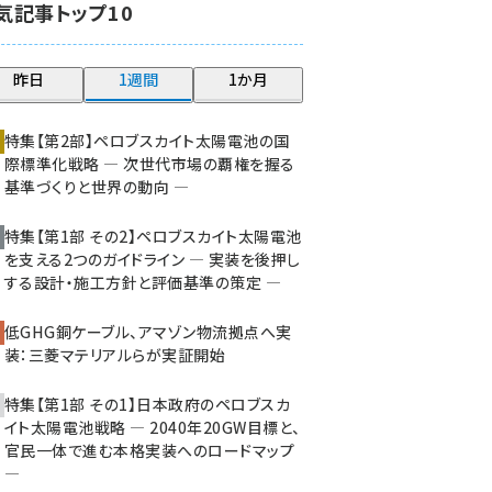
気記事トップ10
大串 (222)
aitras (185)
昨日
1週間
1か月
タンデム (149)
特集【第2部】ペロブスカイト太陽電池の国
際標準化戦略 ― 次世代市場の覇権を握る
基準づくりと世界の動向 ―
特集【第1部 その2】ペロブスカイト太陽電池
を支える2つのガイドライン ― 実装を後押し
する設計・施工方針と評価基準の策定 ―
低GHG銅ケーブル、アマゾン物流拠点へ実
装：三菱マテリアルらが実証開始
特集【第1部 その1】日本政府のペロブスカ
イト太陽電池戦略 ― 2040年20GW目標と、
官民一体で進む本格実装へのロードマップ
―