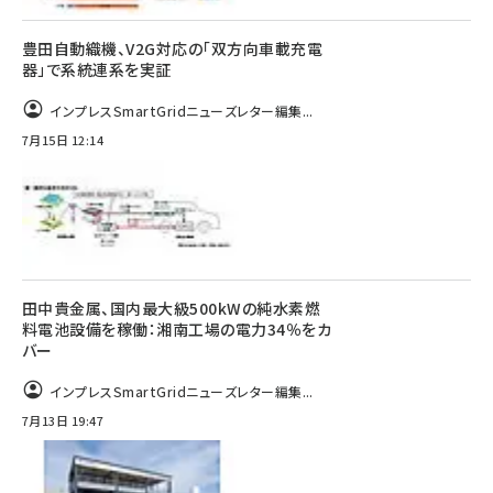
豊田自動織機、V2G対応の「双方向車載充電
器」で系統連系を実証
インプレスSmartGridニューズレター編集...
7月15日 12:14
田中貴金属、国内最大級500kWの純水素燃
料電池設備を稼働：湘南工場の電力34％をカ
バー
インプレスSmartGridニューズレター編集...
7月13日 19:47