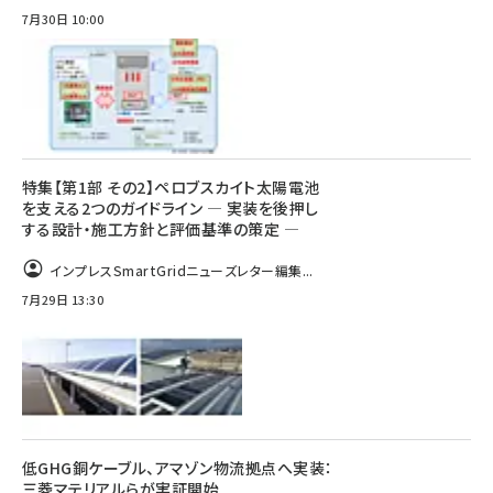
7月30日 10:00
特集【第1部 その2】ペロブスカイト太陽電池
を支える2つのガイドライン ― 実装を後押し
する設計・施工方針と評価基準の策定 ―
インプレスSmartGridニューズレター編集...
7月29日 13:30
低GHG銅ケーブル、アマゾン物流拠点へ実装：
三菱マテリアルらが実証開始