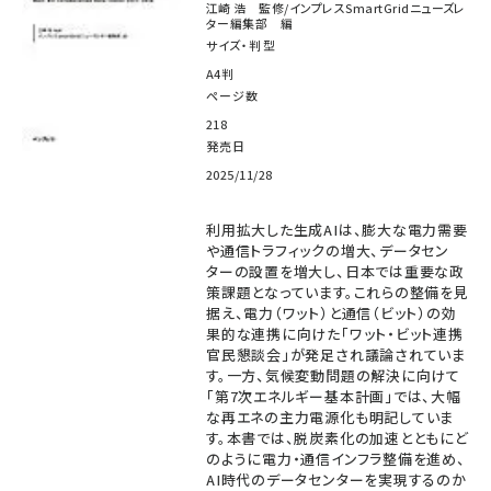
江崎 浩 監修/インプレスSmartGridニューズレ
ター編集部 編
サイズ・判型
A4判
ページ数
218
発売日
2025/11/28
利用拡大した生成AIは、膨大な電力需要
や通信トラフィックの増大、データセン
ターの設置を増大し、日本では重要な政
策課題となっています。これらの整備を見
据え、電力（ワット）と通信（ビット）の効
果的な連携に向けた「ワット・ビット連携
官民懇談会」が発足され議論されていま
す。一方、気候変動問題の解決に向けて
「第7次エネルギー基本計画」では、大幅
な再エネの主力電源化も明記していま
す。本書では、脱炭素化の加速とともにど
のように電力・通信インフラ整備を進め、
AI時代のデータセンターを実現するのか