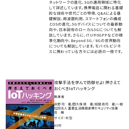
ネットワークの進化、5Gの適用領域に特化
して詳述しています。携帯電話に関わる基礎
的な技術や世代ごとの特徴、Q&Aによる基
礎解説、周波数利用、スマートフォンの構成
とOSの進化、5Gデバイスについての最新動
向や、日本固有のローカル5Gについても解
説しています。さらに、ITUや3GPPなどの標
準化動向や、Beyond 5G／6Gの世界動向
についても解説しています。モバイルビジネ
スに携わっている方々には必読の一冊です。
攻撃手法を学んで防御せよ! 押さえて
おくべきIoTハッキング
執筆者
荻野 司 著/田久保 順 著/城間 政司 著/一般
社団法人 重要生活機器連携セキュリティ協議
会 編
サイズ・判型
A5判