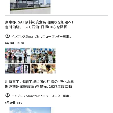
東京都、SAF原料の廃食用油回収を加速へ！
吉川油脂、コスモ石油・日揮HDらを採択
インプレスSmartGridニューズレター編集...
6月30日 10:00
川崎重工、播磨工場に国内屈指の「液化水素
関連機器試験設備」を整備、2027年度始動
インプレスSmartGridニューズレター編集...
6月29日 9:30