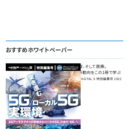
おすすめホワイトペーパー
環境対策、建機の遠隔操縦、そして医療。
次世代通信規格「5G」最新動向をこの1冊で学ぶ
SmartGrid ニューズレター × DIGITAL X 特別編集号 2022
Summer