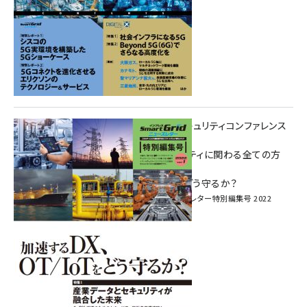
重要インフラサイバーセキュリティコンファレンス
特別電子版！
― 産業サイバーセキュリティに関わる全ての方
へ！ ―
加速するDX、OT/IoTをどう守るか？
インプレス SmartGridニューズレター特別編集号 2022
Vol.1