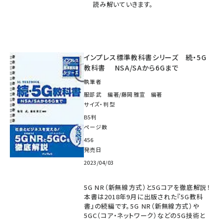
読み解いていきます。
インプレス標準教科書シリーズ 続・5G
教科書 NSA/SAから6Gまで
執筆者
服部 武 編著/藤岡 雅宣 編著
サイズ・判型
B5判
ページ数
456
発売日
2023/04/03
5G NR（新無線方式）と5Gコアを徹底解説！
本書は2018年9月に出版された『5G教科
書』の続編です。5G NR（新無線方式）や
5GC（コア・ネットワーク）などの5G技術と