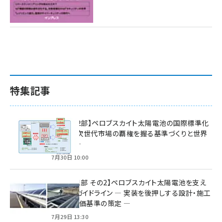
特集記事
特集【第2部】ペロブスカイト太陽電池の国際標準化
戦略 ― 次世代市場の覇権を握る基準づくりと世界
の動向 ―
7月30日 10:00
特集【第1部 その2】ペロブスカイト太陽電池を支え
る2つのガイドライン ― 実装を後押しする設計・施工
方針と評価基準の策定 ―
7月29日 13:30