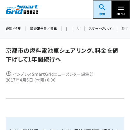
メ
スマートグリッドフォーラム
イ
検索
MENU
ン
コ
連載・特集
調査報告書／書籍
|
AI
スマートグリッド
脱炭
ン
テ
京都市の燃料電池車シェアリング、料金を値
ン
下げして1年間続行へ
ツ
蓄電池 (409)
に
インプレスSmartGridニューズレター編集部
新井 (365)
移
2017年4月6日 (木曜) 0:00
動
ペロブスカイト (345)
新井宏征 (301)
ngn (285)
大串 (226)
aitras (192)