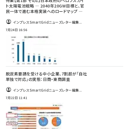
特集【第1部 その1】日本政府のペロブスカイ
ト太陽電池戦略 ― 2040年20GW目標と、官
民一体で進む本格実装へのロードマップ ―
インプレスSmartGridニューズレター編集...
7月24日 16:56
脱炭素要請を受ける中小企業、7割超が「自社
単独で対応」の実態：日商・東商調査
インプレスSmartGridニューズレター編集...
7月22日 11:41