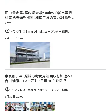
田中貴金属、国内最大級500kWの純水素燃
料電池設備を稼働：湘南工場の電力34％をカ
バー
インプレスSmartGridニューズレター編集...
7月13日 19:47
東京都、SAF原料の廃食用油回収を加速へ！
吉川油脂、コスモ石油・日揮HDらを採択
インプレスSmartGridニューズレター編集...
6月30日 10:00