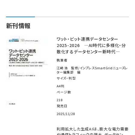
新刊情報
ワット・ビット連携データセンター
2025-2026 ―AI時代に多様化・分
散化するデータセンター新時代―
執筆者
江崎 浩 監修/インプレスSmartGridニューズレ
ター編集部 編
サイズ・判型
A4判
ページ数
218
発売日
2025/11/28
利用拡大した生成AIは、膨大な電力需要
や通信トラフィックの増大、データセン