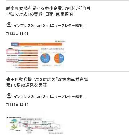
脱炭素要請を受ける中小企業、7割超が「自社
単独で対応」の実態：日商・東商調査
インプレスSmartGridニューズレター編集...
7月22日 11:41
豊田自動織機、V2G対応の「双方向車載充電
器」で系統連系を実証
インプレスSmartGridニューズレター編集...
7月15日 12:14