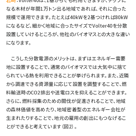
岩崎
：Volter40は、1基からでも利用できますが、チップに
なる木材が年間1万トン出る地域であれば、それに合った
規模で運用できます。たとえば40kWを2基つければ80kW
になるなど、細かく地域に合ったサイズでVolter40を分散
設置していけるところが、他社のバイオマスとの大きな違い
になります。
こうした分散電源のメリットは、まずはエネルギー需要
地に設置することで、通常のバイオマスでは大気中に捨て
られている熱を利用できることが挙げられます。また、近隣
から調達できる資源量に応じて設置を調整することで、燃
料輸送時のCO2排出や送電ロスを抑えることができます。
さらに、燃料採集のための間伐が促進されることで、地域
の森林価値を高めたり、地域密着型のエネルギー会社が
生まれたりすることで、地元の雇用の創出にもつなげるこ
とができると考えています（図2）。