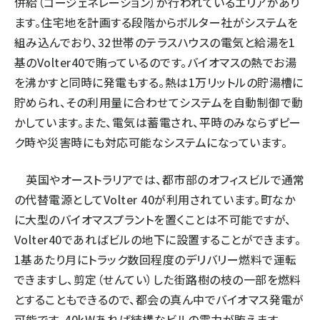
併給（コージェネレーション）が行われているエリアがあり
ます。住宅地を計画する段階からボルター社がシステムを
組み込んでおり、32世帯のテラスハウスの電気と給湯を1
基のVolter40で賄っているのです。バイオマスの熱でお湯
を沸かすと同時に発電もする。熱は1万リットルの貯湯槽に
貯められ、その利用量に合わせてシステムを自動制御で動
かしています。また、電気は蓄電され、平時のみならずピー
ク時や災害時にも対応可能なシステムになっています。
英国やオーストラリアでは、都市部のオフィスビルで通常
の代替電源としてVolter 40が利用されています。町なか
に大型のバイオマスプラントを置くことは不可能ですが、
Volter40であればビルの地下に設置することができます。
1基あたり月にトラック数回程度のデリバリー燃料で運転
できますし、剪定（せんてい）した街路樹の枝の一部を燃料
とすることもできるので、都会の真ん中でバイオマス発電が
可能です。40kWあれば結構なビルの電力が賄えます。