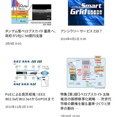
タンデム型ペロブスカイト量産へ、
アンシラリーサービスとは？
政府が2社に94億円支援
2014年4月1日 0:00
2月9日 8:00
PoEによる直流給電：IEEE
特集【第2部】ペロブスカイト太陽
802.3af/802.3atからUPOEまで
電池の国際標準化戦略 ― 次世代
市場の覇権を握る基準づくりと世
2013年11月1日 0:00
界の動向 ―
7月30日 10:00