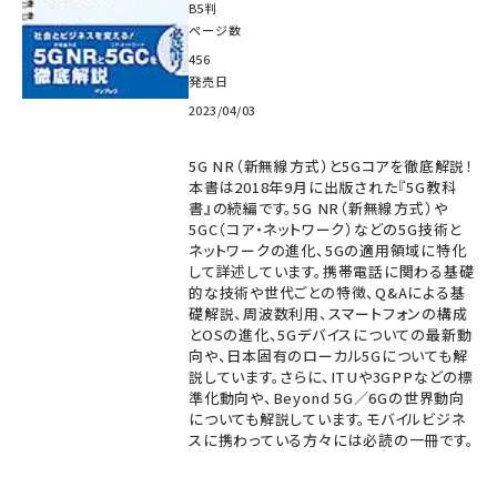
B5判
ページ数
456
発売日
2023/04/03
5G NR（新無線方式）と5Gコアを徹底解説！
本書は2018年9月に出版された『5G教科
書』の続編です。5G NR（新無線方式）や
5GC（コア・ネットワーク）などの5G技術と
ネットワークの進化、5Gの適用領域に特化
して詳述しています。携帯電話に関わる基礎
的な技術や世代ごとの特徴、Q&Aによる基
礎解説、周波数利用、スマートフォンの構成
とOSの進化、5Gデバイスについての最新動
向や、日本固有のローカル5Gについても解
説しています。さらに、ITUや3GPPなどの標
準化動向や、Beyond 5G／6Gの世界動向
についても解説しています。モバイルビジネ
スに携わっている方々には必読の一冊です。