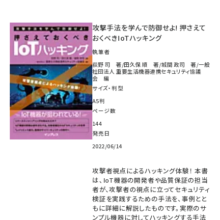
攻撃手法を学んで防御せよ! 押さえて
おくべきIoTハッキング
執筆者
荻野 司 著/田久保 順 著/城間 政司 著/一般
社団法人 重要生活機器連携セキュリティ協議
会 編
サイズ・判型
A5判
ページ数
144
発売日
2022/06/14
攻撃者視点によるハッキング体験！ 本書
は、IoT機器の開発者や品質保証の担当
者が、攻撃者の視点に立ってセキュリティ
検証を実践するための手法を、事例とと
もに詳細に解説したものです。実際のサ
ンプル機器に対してハッキングする手法