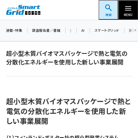
メ
スマートグリッドフォーラム
イ
検索
MENU
ン
コ
連載・特集
調査報告書／書籍
|
AI
スマートグリッド
脱炭
ン
テ
超小型木質バイオマスパッケージで熱と電気の
ン
分散化エネルギーを使用した新しい事業展開
ツ
蓄電池 (416)
に
新井 (371)
移
動
ペロブスカイト (353)
超小型木質バイオマスパッケージで熱と
新井宏征 (315)
電気の分散化エネルギーを使用した新
ngn (297)
しい事業展開
大串 (234)
〔1〕フィンランド・ボルター社の超小型発電システム
aitras (200)