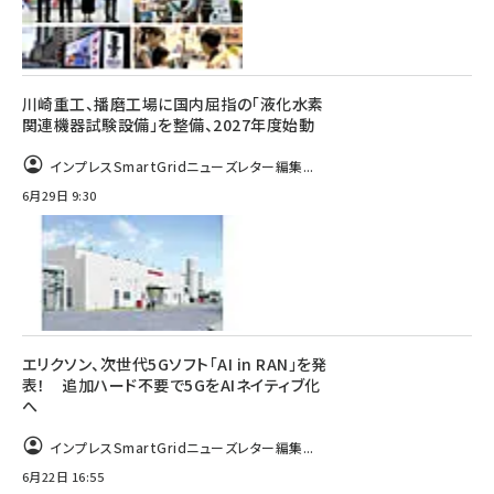
川崎重工、播磨工場に国内屈指の「液化水素
関連機器試験設備」を整備、2027年度始動
インプレスSmartGridニューズレター編集...
6月29日 9:30
エリクソン、次世代5Gソフト「AI in RAN」を発
表！ 追加ハード不要で5GをAIネイティブ化
へ
インプレスSmartGridニューズレター編集...
6月22日 16:55