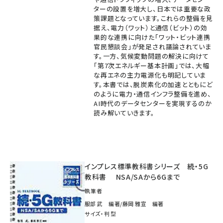
ターの設置を増大し、日本では重要な政
策課題となっています。これらの整備を見
据え、電力（ワット）と通信（ビット）の効
果的な連携に向けた「ワット・ビット連携
官民懇談会」が発足され議論されていま
す。一方、気候変動問題の解決に向けて
「第7次エネルギー基本計画」では、大幅
な再エネの主力電源化も明記していま
す。本書では、脱炭素化の加速とともにど
のように電力・通信インフラ整備を進め、
AI時代のデータセンターを実現するのか
読み解いていきます。
インプレス標準教科書シリーズ 続・5G
教科書 NSA/SAから6Gまで
執筆者
服部 武 編著/藤岡 雅宣 編著
サイズ・判型