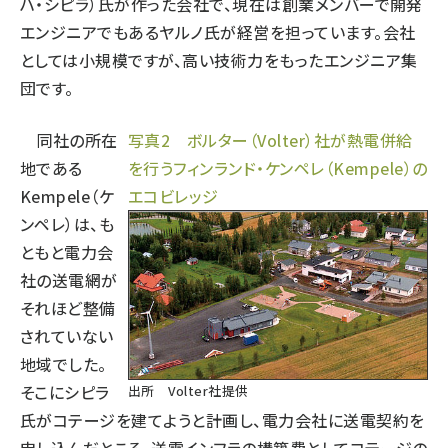
ハ・シピラ）氏が作った会社で、現在は創業メンバーで開発
エンジニアでもあるヤルノ氏が経営を担っています。会社
としては小規模ですが、高い技術力をもったエンジニア集
団です。
同社の所在
写真2 ボルター（Volter）社が熱電併給
地である
を行うフィンランド・ケンペレ（Kempele）の
Kempele（ケ
エコビレッジ
ンペレ）は、も
ともと電力会
社の送電網が
それほど整備
されていない
地域でした。
そこにシピラ
出所 Volter社提供
氏がコテージを建てようと計画し、電力会社に送電契約を