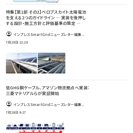
特集【第1部 その2】ペロブスカイト太陽電池
を支える2つのガイドライン ― 実装を後押し
する設計・施工方針と評価基準の策定 ―
インプレスSmartGridニューズレター編集...
7月29日 13:30
低GHG銅ケーブル、アマゾン物流拠点へ実装：
三菱マテリアルらが実証開始
インプレスSmartGridニューズレター編集...
7月28日 9:27