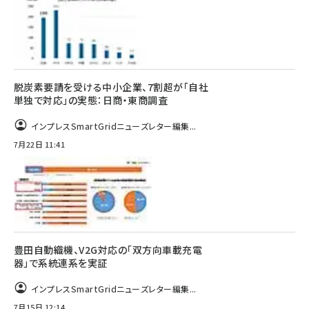
脱炭素要請を受ける中小企業、7割超が「自社
単独で対応」の実態：日商・東商調査
インプレスSmartGridニューズレター編集...
7月22日 11:41
豊田自動織機、V2G対応の「双方向車載充電
器」で系統連系を実証
インプレスSmartGridニューズレター編集...
7月15日 12:14