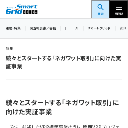
メ
スマートグリッドフォーラム
イ
検索
MENU
ン
コ
連載・特集
調査報告書／書籍
|
AI
スマートグリッド
脱炭
ン
テ
特集
ン
続々とスタートする「ネガワット取引」に向けた実
ツ
蓄電池 (396)
証事業
に
新井 (353)
移
動
ペロブスカイト (332)
新井宏征 (289)
続々とスタートする「ネガワット取引」に
ngn (275)
向けた実証事業
大串 (216)
次に、前述したVPP構築事業のうち、関西VPPプロジェ
aitras (180)