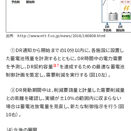
出所
http://www.ntt-f.co.jp/news/2016/160808.html
①DR通知から開始までの10分以内に、各施設に設置し
た蓄電池残量を計測するとともに、DR時間中の電力需要
注7
を予測し、DR契約容量
を達成するための最適な蓄電池
制御計画を策定し、需要削減を実行する（図10左）。
②DR発動期間中は、削減要請量と計量した需要削減量
との乖離を確認し、実績が±10％の範囲内に収まらない
場合は蓄電池放電量を見直し、新たな制御指示を行う（図
10右）。
（4）今後の展開