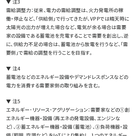
▼ 注3
需給調整力：従来、電力の需給調整は、火力発電所の稼
働・停止など、「供給側」で行ってきたが、VPPでは晴天時に
太陽光の出力が増えた場合など、電気が余る場合は需要
家の設備である蓄電池を充電することで需要を創出し、逆
に、供給力不足の場合は、蓄電池から放電を行うなど、「需
要側」で需給の調整を行うことを目指す。
▼ 注4
蓄電池などのエネルギー設備やデマンドレスポンスなどの
電力を消費する需要家側の取り組みを含む。
▼ 注5
エネルギー･リソース･アグリゲーション：需要家などの①創
エネルギー機器・設備（再エネの発電設備、エンジンな
ど）、②蓄エネルギー機器・設備（蓄電池）、③負荷機器・設
備（照明、空調など）をIoTにより集約し、1つのエネルギー