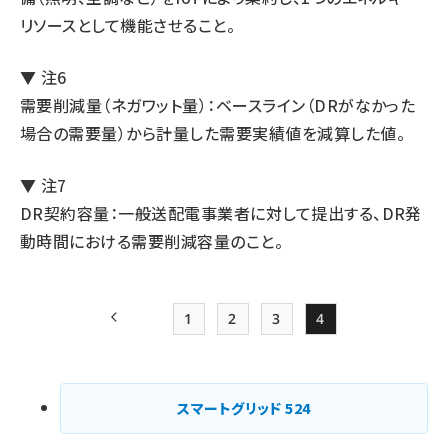
リソースとして機能させること。
▼ 注6
需要削減量（ネガワット量）：ベースライン（DRがなかった
場合の需要量）から計量した需要実績値を減算した値。
▼ 注7
DR契約容量：一般送配電事業者に対して提出する、DR発
動時間における需要削減容量のこと。
1
2
3
4
前ページ
Page
Page
Page
Page
ペー
ジ
スマートグリッド
524
送