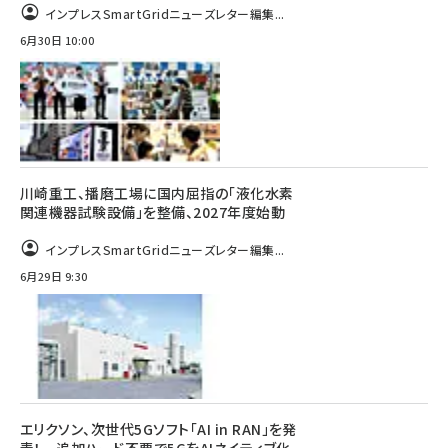
インプレスSmartGridニューズレター編集...
6月30日 10:00
川崎重工、播磨工場に国内屈指の「液化水素
関連機器試験設備」を整備、2027年度始動
インプレスSmartGridニューズレター編集...
6月29日 9:30
エリクソン、次世代5Gソフト「AI in RAN」を発
表！ 追加ハード不要で5GをAIネイティブ化