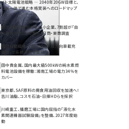
イト太陽電池戦略 ― 2040年20GW目標と、
官民一体で進む本格実装へのロードマップ
―
脱炭素要請を受ける中小企業、7割超が「自
社単独で対応」の実態：日商・東商調査
豊田自動織機、V2G対応の「双方向車載充
電器」で系統連系を実証
田中貴金属、国内最大級500kWの純水素燃
料電池設備を稼働：湘南工場の電力34％を
カバー
東京都、SAF原料の廃食用油回収を加速へ！
吉川油脂、コスモ石油・日揮HDらを採択
川崎重工、播磨工場に国内屈指の「液化水
素関連機器試験設備」を整備、2027年度始
動