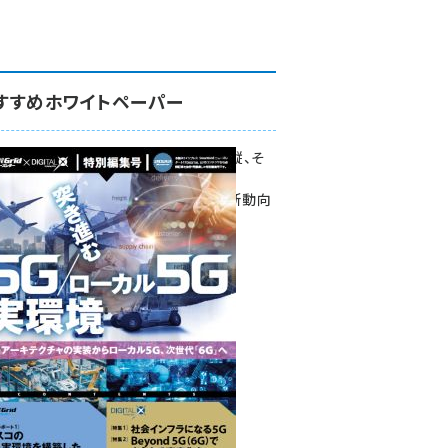
すすめホワイトペーパー
環境対策、建機の遠隔操縦、そ
して医療。
次世代通信規格「5G」最新動向
をこの1冊で学ぶ
SmartGrid ニューズレター ×
DIGITAL X 特別編集号 2022
Summer