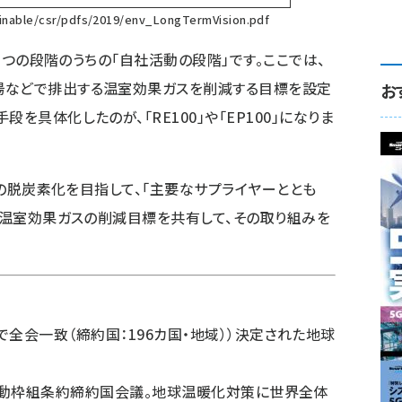
inable/csr/pdfs/2019/env_LongTermVision.pdf
た3つの段階のうちの「自社活動の段階」です。ここでは、
場などで排出する温室効果ガスを削減する目標を設定
お
を具体化したのが、「RE100」や「EP100」になりま
体の脱炭素化を目指して、「主要なサプライヤーととも
した温室効果ガスの削減目標を共有して、その取り組みを
COP21で全会一致（締約国：196カ国・地域））決定された地球
ies、気候変動枠組条約締約国会議。地球温暖化対策に世界全体