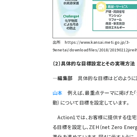
出所
https://www.kansai.meti.go.jp/3-
9enetai/downloadfiles/2018/20190212jire
〔2〕具体的な目標設定とその実現方法
―編集部
具体的な目標はどのように設
山本
例えば、最重点テーマに掲げた「気
動）について目標を設定しています。
Action1では、お客様に提供する
る目標を設定し、ZEH（net Zero Energy 
準化を進めています。図4に示すように、