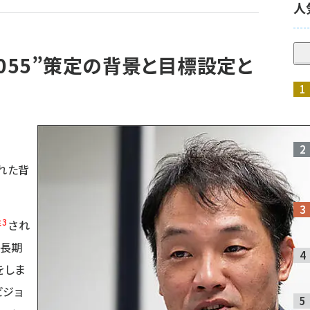
人
RO 2055”策定の背景と目標設定と
れた背
注3
され
る長期
をしま
ビジョ