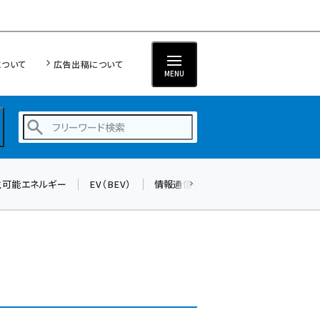
について
広告出稿について
MENU
生可能エネルギー
EV（BEV）
情報通信（ICT）
標準化
サイバ
蓄電池 (396)
新井 (353)
ペロブスカイト (332)
新井宏征 (289)
ngn (275)