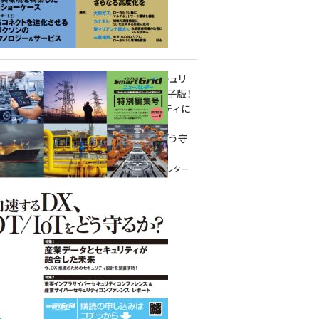
重要インフラサイバーセキュリ
ティコンファレンス特別電子版！
― 産業サイバーセキュリティに
関わる全ての方へ！ ―
加速するDX、OT/IoTをどう守
るか？
インプレス SmartGridニューズレター
特別編集号 2022 Vol.1