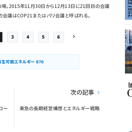
2015年11月30日から12月13日に21回目の会議
の会議はCOP21またはパリ会議と呼ばれる。
3
4
5
6
Page
Page
Page
Page
最終ページ
次ページ
ペー
ジ
再生可能エネルギー
870
送
り
次の記事
グロー
東急の長期経営構想とエネルギー戦略