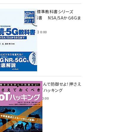
インプレス標準教科書シリーズ
続・5G教科書 NSA/SAから6Gま
で
2023年4月3日 0:00
攻撃手法を学んで防御せよ! 押さえ
ておくべきIoTハッキング
2022年6月14日 0:00