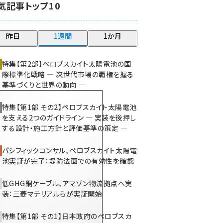
気記事トップ10
大串 (216)
aitras (180)
昨日
1週間
1か月
タンデム (145)
特集【第2部】ペロブスカイト太陽電池の国
際標準化戦略 ― 次世代市場の覇権を握る
基準づくりと世界の動向 ―
特集【第1部 その2】ペロブスカイト太陽電池
を支える2つのガイドライン ― 実装を後押し
する設計・施工方針と評価基準の策定 ―
パシフィックコンサル、ペロブスカイト太陽電
池実証が完了：堤防法面での有効性を確認
低GHG銅ケーブル、アマゾン物流拠点へ実
装：三菱マテリアルらが実証開始
特集【第1部 その1】日本政府のペロブスカ