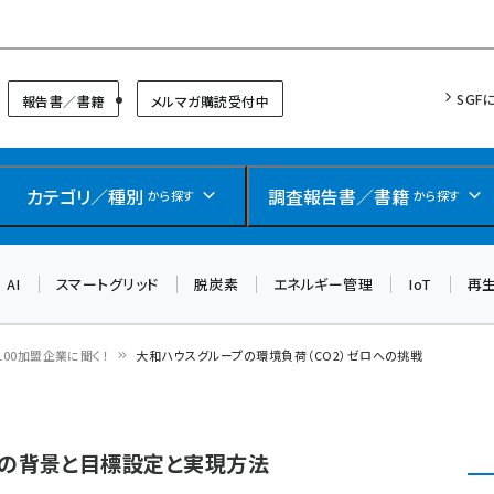
リッドフォーラム
SGF
報告書／書籍
メルマガ購読受付中
カテゴリ／種別
調査報告書／書籍
から探す
から探す
AI
スマートグリッド
脱炭素
エネルギー管理
IoT
再
E100加盟企業に聞く！
大和ハウスグループの環境負荷（CO2）ゼロへの挑戦
5”策定の背景と目標設定と実現方法