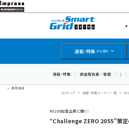
メ
イ
エネルギー
スマートグ
ン
IoT・AI
コ
製品導入
ン
Web担当者
EC担当者
テ
連載・特集
から探す
企業IT
ン
ソフト開発
DCクラウド
ツ
連載・特集
調査報告書／書籍
|
研究・調査
に
ドローン
移
教育講座
SGFトップ
連載・特集コーナー一覧
R
動
パ
RE100加盟企業に聞く！
ン
“Challenge ZERO 205
く