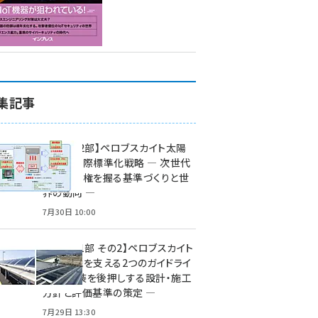
集記事
特集【第2部】ペロブスカイト太陽
電池の国際標準化戦略 ― 次世代
市場の覇権を握る基準づくりと世
界の動向 ―
7月30日 10:00
特集【第1部 その2】ペロブスカイト
太陽電池を支える2つのガイドライ
ン ― 実装を後押しする設計・施工
方針と評価基準の策定 ―
7月29日 13:30