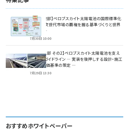
特集【第2部】ペロブスカイト太陽電池の国際標準化
戦略 ― 次世代市場の覇権を握る基準づくりと世界
の動向 ―
7月30日 10:00
特集【第1部 その2】ペロブスカイト太陽電池を支え
る2つのガイドライン ― 実装を後押しする設計・施工
方針と評価基準の策定 ―
7月29日 13:30
おすすめホワイトペーパー