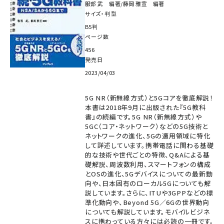
服部 武 編著/藤岡 雅宣 編著
サイズ・判型
B5判
ページ数
456
発売日
2023/04/03
5G NR（新無線方式）と5Gコアを徹底解説！
本書は2018年9月に出版された『5G教科
書』の続編です。5G NR（新無線方式）や
5GC（コア・ネットワーク）などの5G技術と
ネットワークの進化、5Gの適用領域に特化
して詳述しています。携帯電話に関わる基礎
的な技術や世代ごとの特徴、Q&Aによる基
礎解説、周波数利用、スマートフォンの構成
とOSの進化、5Gデバイスについての最新動
向や、日本固有のローカル5Gについても解
説しています。さらに、ITUや3GPPなどの標
準化動向や、Beyond 5G／6Gの世界動向
についても解説しています。モバイルビジネ
スに携わっている方々には必読の一冊です。