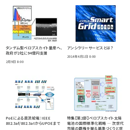
タンデム型ペロブスカイト量産へ、
アンシラリーサービスとは？
政府が2社に94億円支援
2014年4月1日 0:00
2月9日 8:00
PoEによる直流給電：IEEE
特集【第2部】ペロブスカイト太陽
802.3af/802.3atからUPOEまで
電池の国際標準化戦略 ― 次世代
市場の覇権を握る基準づくりと世