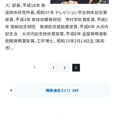
ス） 部長、平成18年 放
送技術研究所長。昭和57年 テレビジョン学会鈴木記念賞
受賞、平成3年 新技術開発財団 市村学術賞受賞、平成5
年 高柳記念財団 高柳記念奨励賞受賞、平成6年 大河内
記念会 大河内記念技術賞受賞、平成8年 全国発明表彰
恩賜発明賞受賞。工学博士。 昭和23年2月14日生（高知
市）。
1
2
3
前ページ
Page
Page
Page
ペー
ジ
情報通信（ICT）
365
送
り