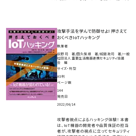
攻撃手法を学んで防御せよ! 押さえて
おくべきIoTハッキング
執筆者
荻野 司 著/田久保 順 著/城間 政司 著/一般
社団法人 重要生活機器連携セキュリティ協議
会 編
サイズ・判型
A5判
ページ数
144
発売日
2022/06/14
攻撃者視点によるハッキング体験！ 本書
は、IoT機器の開発者や品質保証の担当
者が、攻撃者の視点に立ってセキュリティ