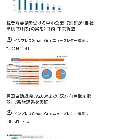
脱炭素要請を受ける中小企業、7割超が「自社
単独で対応」の実態：日商・東商調査
インプレスSmartGridニューズレター編集...
7月22日 11:41
豊田自動織機、V2G対応の「双方向車載充電
器」で系統連系を実証
インプレスSmartGridニューズレター編集...
7月15日 12:14