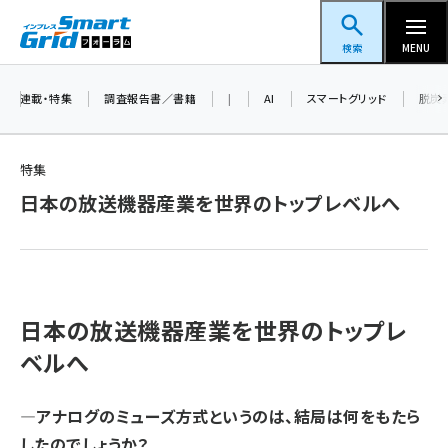
メ
スマートグリッドフォーラム
イ
検索
MENU
ン
コ
連載・特集
調査報告書／書籍
|
AI
スマートグリッド
脱炭
ン
テ
特集
ン
日本の放送機器産業を世界のトップレベルへ
ツ
蓄電池 (403)
に
新井 (362)
移
動
ペロブスカイト (340)
日本の放送機器産業を世界のトップレ
新井宏征 (296)
ベルへ
ngn (280)
大串 (223)
—アナログのミューズ方式というのは、結局は何をもたら
したのでしょうか？
aitras (186)