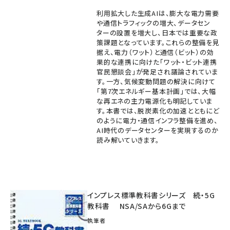
利用拡大した生成AIは、膨大な電力需要
や通信トラフィックの増大、データセン
ターの設置を増大し、日本では重要な政
策課題となっています。これらの整備を見
据え、電力（ワット）と通信（ビット）の効
果的な連携に向けた「ワット・ビット連携
官民懇談会」が発足され議論されていま
す。一方、気候変動問題の解決に向けて
「第7次エネルギー基本計画」では、大幅
な再エネの主力電源化も明記していま
す。本書では、脱炭素化の加速とともにど
のように電力・通信インフラ整備を進め、
AI時代のデータセンターを実現するのか
読み解いていきます。
インプレス標準教科書シリーズ 続・5G
教科書 NSA/SAから6Gまで
執筆者