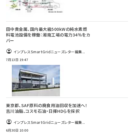
田中貴金属、国内最大級500kWの純水素燃
料電池設備を稼働：湘南工場の電力34％をカ
バー
インプレスSmartGridニューズレター編集...
7月13日 19:47
東京都、SAF原料の廃食用油回収を加速へ！
吉川油脂、コスモ石油・日揮HDらを採択
インプレスSmartGridニューズレター編集...
6月30日 10:00