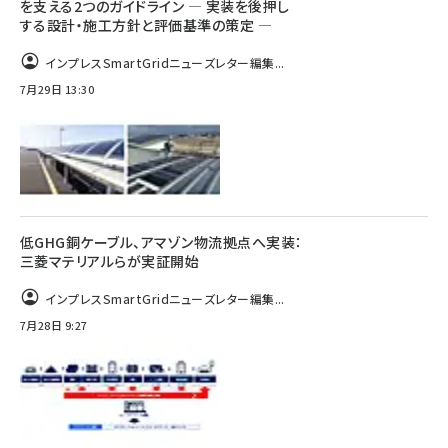
を支える2つのガイドライン ― 実装を後押し
する設計・施工方針と評価基準の策定 ―
インプレスSmartGridニューズレター編集...
7月29日 13:30
低GHG銅ケーブル、アマゾン物流拠点へ実装：
三菱マテリアルらが実証開始
インプレスSmartGridニューズレター編集...
7月28日 9:27