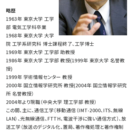
略歴
1963年 東京大学 工学
部 電気工学科卒業
1968年 東京大学 大学
院 工学系研究科 博士課程終了、工学博士
1969年 東京大学 工学部 助教授
1986年 東京大学 工学部 教授(1999年 東京大学 名誉教
授)
1999年 学術情報センター 教授
2000年 国立情報学研究所 教授(2004年 国立情報学研究
所 名誉教授）
2004年より現職（中央大学 理工学部 教授）
この間、主に、通信工学〔移動通信（IMT-2000、ITS、無線
LAN）、光無線通信、FTTH、電波干渉に強い通信方式〕、放
送工学（放送のデジタル化、置局、著作権処理と著作権制