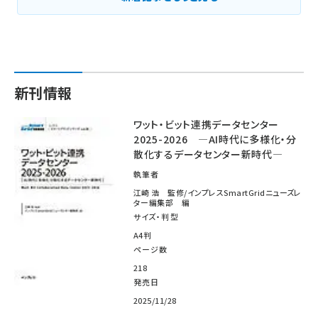
新刊情報
ワット・ビット連携データセンター
2025-2026 ―AI時代に多様化・分
散化するデータセンター新時代―
執筆者
江崎 浩 監修/インプレスSmartGridニューズレ
ター編集部 編
サイズ・判型
A4判
ページ数
218
発売日
2025/11/28