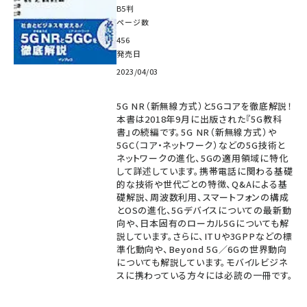
B5判
ページ数
456
発売日
2023/04/03
5G NR（新無線方式）と5Gコアを徹底解説！
本書は2018年9月に出版された『5G教科
書』の続編です。5G NR（新無線方式）や
5GC（コア・ネットワーク）などの5G技術と
ネットワークの進化、5Gの適用領域に特化
して詳述しています。携帯電話に関わる基礎
的な技術や世代ごとの特徴、Q&Aによる基
礎解説、周波数利用、スマートフォンの構成
とOSの進化、5Gデバイスについての最新動
向や、日本固有のローカル5Gについても解
説しています。さらに、ITUや3GPPなどの標
準化動向や、Beyond 5G／6Gの世界動向
についても解説しています。モバイルビジネ
スに携わっている方々には必読の一冊です。