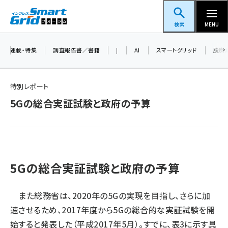
メ
スマートグリッドフォーラム
イ
検索
MENU
ン
コ
連載・特集
調査報告書／書籍
|
AI
スマートグリッド
脱炭
ン
テ
特別レポート
ン
5Gの総合実証試験と政府の予算
ツ
蓄電池 (409)
に
新井 (365)
移
動
ペロブスカイト (345)
5Gの総合実証試験と政府の予算
新井宏征 (301)
ngn (285)
また総務省は、2020年の5Gの実現を目指し、さらに加
速させるため、2017年度から5Gの総合的な実証試験を開
大串 (226)
始すると発表した（平成2017年5月）。すでに、表3に示す具
aitras (192)