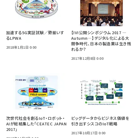
加速する5G実証試験／勢揃いす
【IVI公開シンポジウム 2017 —
るLPWA
Autumn—】デジタル化による大
競争時代、日本の製造業は生き残
2018年1月1日 0:00
れるか？
2017年12月8日 0:00
次世代社会を創るIoT・ロボット・
ビッグデータからビジネス価値を
AIが総結集した「CEATEC JAPAN
引き出すシスコのIoT戦略
2017」
2017年10月17日 0:00