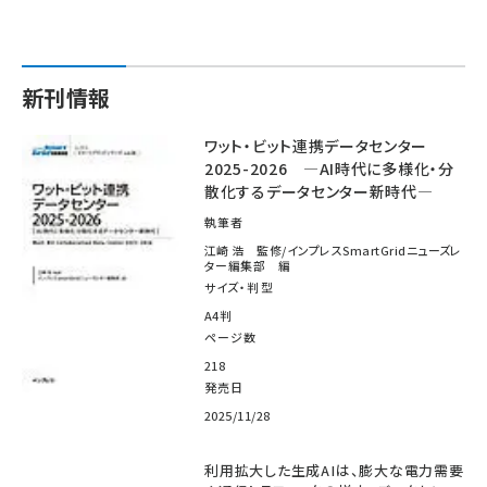
新刊情報
ワット・ビット連携データセンター
2025-2026 ―AI時代に多様化・分
散化するデータセンター新時代―
執筆者
江崎 浩 監修/インプレスSmartGridニューズレ
ター編集部 編
サイズ・判型
A4判
ページ数
218
発売日
2025/11/28
利用拡大した生成AIは、膨大な電力需要