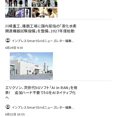
川崎重工、播磨工場に国内屈指の「液化水素
関連機器試験設備」を整備、2027年度始動
インプレスSmartGridニューズレター編集...
6月29日 9:30
エリクソン、次世代5Gソフト「AI in RAN」を発
表！ 追加ハード不要で5GをAIネイティブ化
へ
インプレスSmartGridニューズレター編集...
6月22日 16:55