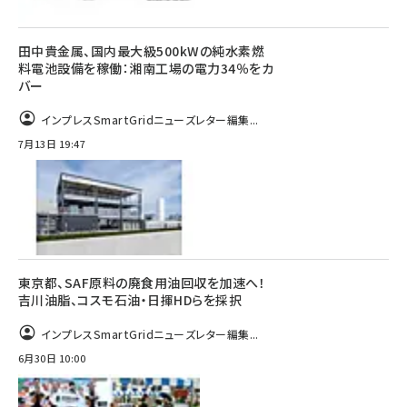
田中貴金属、国内最大級500kWの純水素燃
料電池設備を稼働：湘南工場の電力34％をカ
バー
インプレスSmartGridニューズレター編集...
7月13日 19:47
東京都、SAF原料の廃食用油回収を加速へ！
吉川油脂、コスモ石油・日揮HDらを採択
インプレスSmartGridニューズレター編集...
6月30日 10:00