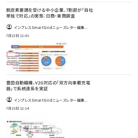
脱炭素要請を受ける中小企業、7割超が「自社
単独で対応」の実態：日商・東商調査
インプレスSmartGridニューズレター編集...
7月22日 11:41
豊田自動織機、V2G対応の「双方向車載充電
器」で系統連系を実証
インプレスSmartGridニューズレター編集...
7月15日 12:14