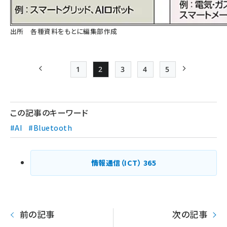
出所 各種資料をもとに編集部作成
1
2
3
4
5
前ページ
Page
Page
Page
Page
Page
次ページ
ペー
ジ
この記事のキーワード
送
#AI
#Bluetooth
り
情報通信（ICT）
365
前の記事
次の記事