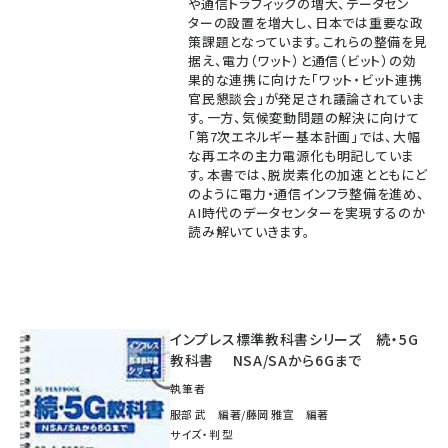
や通信トラフィックの増大、データセン
ターの設置を増大し、日本では重要な政
策課題となっています。これらの整備を見
据え、電力（ワット）と通信（ビット）の効
果的な連携に向けた「ワット・ビット連携
官民懇談会」が発足され議論されていま
す。一方、気候変動問題の解決に向けて
「第7次エネルギー基本計画」では、大幅
な再エネの主力電源化も明記していま
す。本書では、脱炭素化の加速とともにど
のように電力・通信インフラ整備を進め、
AI時代のデータセンターを実現するのか
読み解いていきます。
インプレス標準教科書シリーズ 続・5G
教科書 NSA/SAから6Gまで
執筆者
服部 武 編著/藤岡 雅宣 編著
サイズ・判型