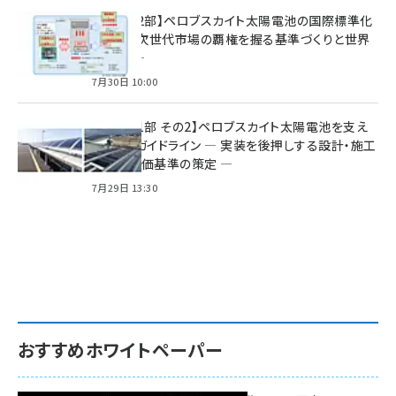
特集【第2部】ペロブスカイト太陽電池の国際標準化
戦略 ― 次世代市場の覇権を握る基準づくりと世界
の動向 ―
7月30日 10:00
特集【第1部 その2】ペロブスカイト太陽電池を支え
る2つのガイドライン ― 実装を後押しする設計・施工
方針と評価基準の策定 ―
7月29日 13:30
おすすめホワイトペーパー