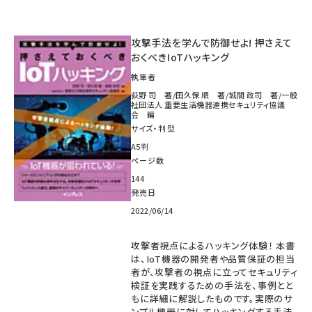
攻撃手法を学んで防御せよ! 押さえて
おくべきIoTハッキング
執筆者
荻野 司 著/田久保 順 著/城間 政司 著/一般
社団法人 重要生活機器連携セキュリティ協議
会 編
サイズ・判型
A5判
ページ数
144
発売日
2022/06/14
攻撃者視点によるハッキング体験！ 本書
は、IoT機器の開発者や品質保証の担当
者が、攻撃者の視点に立ってセキュリティ
検証を実践するための手法を、事例とと
もに詳細に解説したものです。実際のサ
ンプル機器に対してハッキングする手法