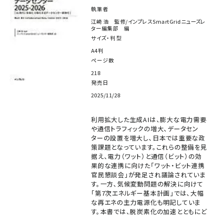
執筆者
江崎 浩 監修/インプレスSmartGridニューズレ
ター編集部 編
サイズ・判型
A4判
ページ数
218
発売日
2025/11/28
利用拡大した生成AIは、膨大な電力需要
や通信トラフィックの増大、データセン
ターの設置を増大し、日本では重要な政
策課題となっています。これらの整備を見
据え、電力（ワット）と通信（ビット）の効
果的な連携に向けた「ワット・ビット連携
官民懇談会」が発足され議論されていま
す。一方、気候変動問題の解決に向けて
「第7次エネルギー基本計画」では、大幅
な再エネの主力電源化も明記していま
す。本書では、脱炭素化の加速とともにど