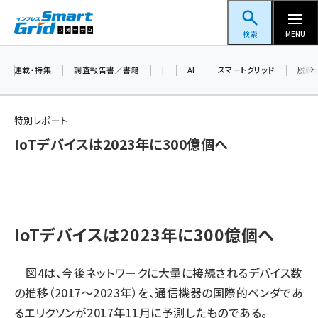
メ
スマートグリッドフォーラム
イ
検索
MENU
ン
コ
連載・特集
調査報告書／書籍
|
AI
スマートグリッド
脱炭
ン
テ
特別レポート
ン
IoTデバイスは2023年に300億個へ
ツ
蓄電池 (409)
に
新井 (365)
移
動
ペロブスカイト (345)
IoTデバイスは2023年に300億個へ
新井宏征 (301)
ngn (285)
図4は、今後ネットワークに大量に接続されるデバイス数
の推移（2017〜2023年）を、通信機器の国際的ベンダであ
大串 (226)
るエリクソンが2017年11月に予測したものである。
aitras (192)