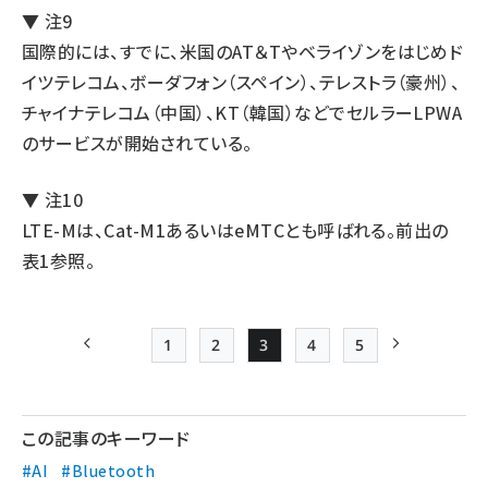
▼ 注9
国際的には、すでに、米国のAT＆Tやベライゾンをはじめド
イツテレコム、ボーダフォン（スペイン）、テレストラ（豪州）、
チャイナテレコム（中国）、KT（韓国）などでセルラーLPWA
のサービスが開始されている。
▼ 注10
LTE-Mは、Cat-M1あるいはeMTCとも呼ばれる。前出の
表1参照。
1
2
3
4
5
前ページ
Page
Page
Page
Page
Page
次ページ
ペー
ジ
この記事のキーワード
送
#AI
#Bluetooth