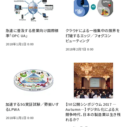
急速に普及する産業向け国際標
クラウドによる一極集中の限界を
準「OPC UA」
打破するエッジ／フォグコン
ピューティング
2018年1月1日 0:00
2018年2月7日 0:00
加速する5G実証試験／勢揃いす
【IVI公開シンポジウム 2017 —
るLPWA
Autumn—】デジタル化による大
競争時代、日本の製造業は生き残
2018年1月1日 0:00
れるか？