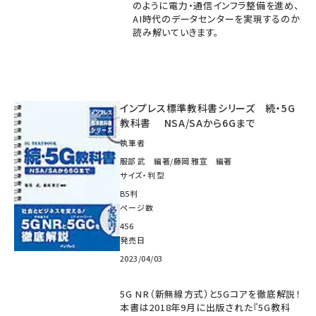
のように電力・通信インフラ整備を進め、
AI時代のデータセンターを実現するのか
読み解いていきます。
インプレス標準教科書シリーズ 続・5G
教科書 NSA/SAから6Gまで
執筆者
服部 武 編著/藤岡 雅宣 編著
サイズ・判型
B5判
ページ数
456
発売日
2023/04/03
5G NR（新無線方式）と5Gコアを徹底解説！
本書は2018年9月に出版された『5G教科