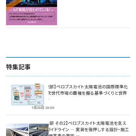
特集記事
特集【第2部】ペロブスカイト太陽電池の国際標準化
戦略 ― 次世代市場の覇権を握る基準づくりと世界
の動向 ―
7月30日 10:00
特集【第1部 その2】ペロブスカイト太陽電池を支え
る2つのガイドライン ― 実装を後押しする設計・施工
方針と評価基準の策定 ―