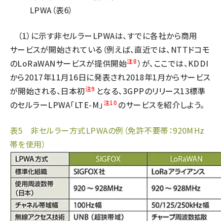
LPWA（表6）
（1）に示す非セルラーLPWAは、すでに各社から商用
サービスが開始されている（例えば、直近では、NTTドコモ
注8
のLoRaWANサービスが提供開始
）が、ここでは、KDDI
から2017年11月16日に発表され2018年1月からサービス
注9
が開始される、日本初
となる、3GPPのリリース13標準
注10
のセルラーLPWA「LTE-M」
のサービスを紹介しよう。
表5 非セルラー方式LPWAの例（免許不要帯：920MHz
帯を使用）