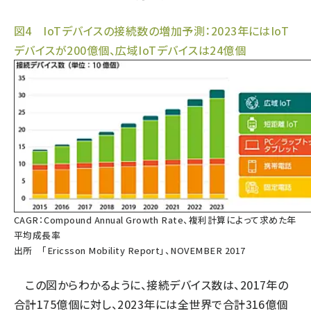
タンデム (154)
図4 IoTデバイスの接続数の増加予測：2023年にはIoT
デバイスが200億個、広域IoTデバイスは24億個
CAGR：Compound Annual Growth Rate、複利計算によって求めた年
平均成長率
出所
「Ericsson Mobility Report」、NOVEMBER 2017
この図からわかるように、接続デバイス数は、2017年の
合計175億個に対し、2023年には全世界で合計316億個