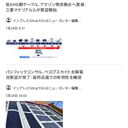
低GHG銅ケーブル、アマゾン物流拠点へ実装：
三菱マテリアルらが実証開始
インプレスSmartGridニューズレター編集...
7月28日 9:27
パシフィックコンサル、ペロブスカイト太陽電
池実証が完了：堤防法面での有効性を確認
インプレスSmartGridニューズレター編集...
7月24日 19:03