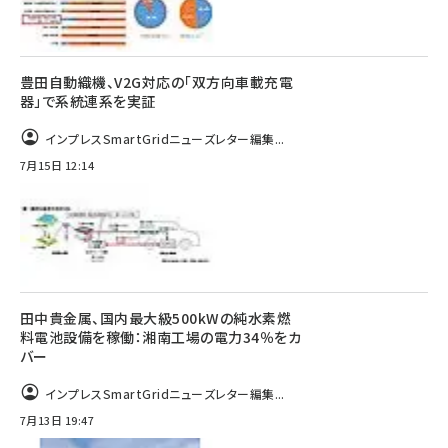
豊田自動織機、V2G対応の「双方向車載充電
器」で系統連系を実証
インプレスSmartGridニューズレター編集...
7月15日 12:14
田中貴金属、国内最大級500kWの純水素燃
料電池設備を稼働：湘南工場の電力34％をカ
バー
インプレスSmartGridニューズレター編集...
7月13日 19:47