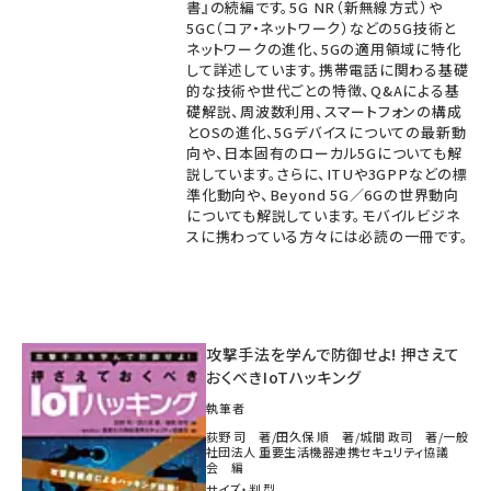
書』の続編です。5G NR（新無線方式）や
5GC（コア・ネットワーク）などの5G技術と
ネットワークの進化、5Gの適用領域に特化
して詳述しています。携帯電話に関わる基礎
的な技術や世代ごとの特徴、Q&Aによる基
礎解説、周波数利用、スマートフォンの構成
とOSの進化、5Gデバイスについての最新動
向や、日本固有のローカル5Gについても解
説しています。さらに、ITUや3GPPなどの標
準化動向や、Beyond 5G／6Gの世界動向
についても解説しています。モバイルビジネ
スに携わっている方々には必読の一冊です。
攻撃手法を学んで防御せよ! 押さえて
おくべきIoTハッキング
執筆者
荻野 司 著/田久保 順 著/城間 政司 著/一般
社団法人 重要生活機器連携セキュリティ協議
会 編
サイズ・判型