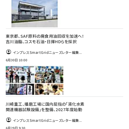
東京都、SAF原料の廃食用油回収を加速へ！
吉川油脂、コスモ石油・日揮HDらを採択
インプレスSmartGridニューズレター編集...
6月30日 10:00
川崎重工、播磨工場に国内屈指の「液化水素
関連機器試験設備」を整備、2027年度始動
インプレスSmartGridニューズレター編集...
6月29日 9:30