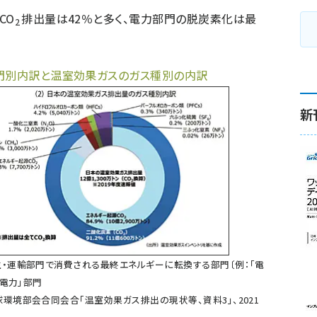
CO
排出量は42％と多く、電力部門の脱炭素化は最
2
門別内訳と温室効果ガスのガス種別の内訳
新
・運輸部門で消費される最終エネルギーに転換する部門〔例：「電
非電力」部門
環境部会合同会合「温室効果ガス排出の現状等、資料3」、2021