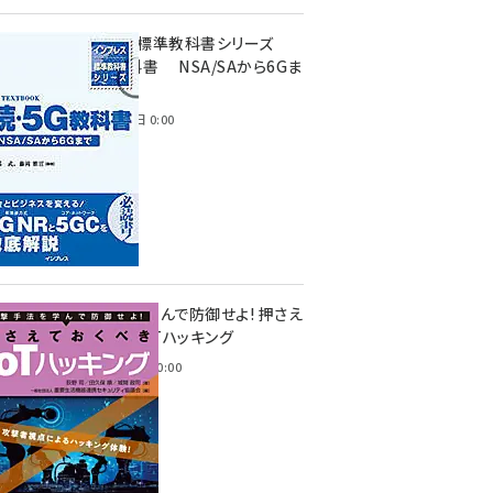
インプレス標準教科書シリーズ
続・5G教科書 NSA/SAから6Gま
で
2023年4月3日 0:00
攻撃手法を学んで防御せよ! 押さえ
ておくべきIoTハッキング
2022年6月14日 0:00