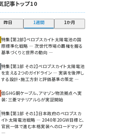
気記事トップ10
大串 (234)
aitras (200)
昨日
1週間
1か月
タンデム (161)
特集【第2部】ペロブスカイト太陽電池の国
際標準化戦略 ― 次世代市場の覇権を握る
基準づくりと世界の動向 ―
特集【第1部 その2】ペロブスカイト太陽電池
を支える2つのガイドライン ― 実装を後押し
する設計・施工方針と評価基準の策定 ―
低GHG銅ケーブル、アマゾン物流拠点へ実
装：三菱マテリアルらが実証開始
特集【第1部 その1】日本政府のペロブスカ
イト太陽電池戦略 ― 2040年20GW目標と、
官民一体で進む本格実装へのロードマップ
―