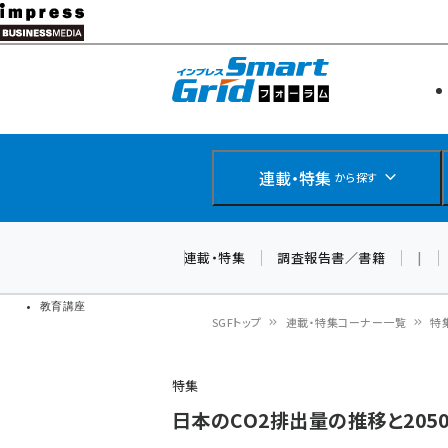
メ
イ
エネルギー
スマートグ
ン
IoT・AI
コ
製品導入
ン
Web担当者
EC担当者
テ
連載・特集
から探す
企業IT
ン
ソフト開発
DCクラウド
ツ
連載・特集
調査報告書／書籍
|
研究・調査
に
ドローン
移
教育講座
SGFトップ
連載・特集コーナー一覧
特
動
パ
特集
ン
日本のCO2排出量の推移と205
く