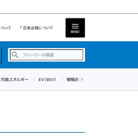
について
広告出稿について
MENU
生可能エネルギー
EV（BEV）
情報通信（ICT）
標準化
サイバ
蓄電池 (416)
新井 (371)
ペロブスカイト (353)
新井宏征 (313)
ngn (294)