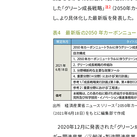
注2
した「グリーン成長戦略」
（2050
し、より具体化した最新版を発表した。
表4 最新版の2050 年カーボンニュ
出所
経済産業省ニュースリリース「2050年
（2021年6月18日）
をもとに編集部で作成
2020年12月に発表された「グリー
ギー関連産業／②輸送・製造関連産業／