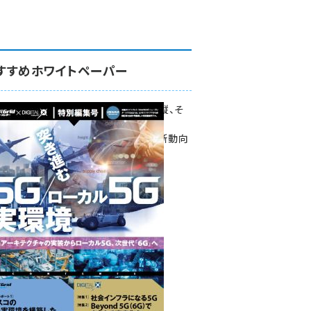
すすめホワイトペーパー
環境対策、建機の遠隔操縦、そ
して医療。
次世代通信規格「5G」最新動向
をこの1冊で学ぶ
SmartGrid ニューズレター ×
DIGITAL X 特別編集号 2022
Summer