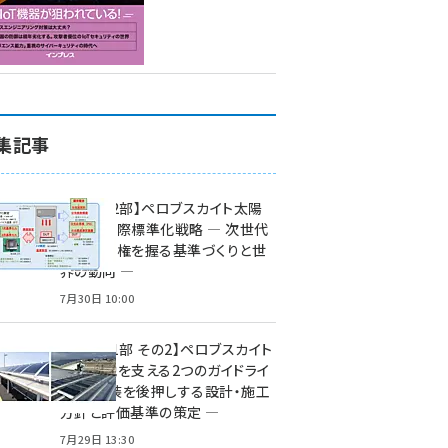
集記事
特集【第2部】ペロブスカイト太陽
電池の国際標準化戦略 ― 次世代
市場の覇権を握る基準づくりと世
界の動向 ―
7月30日 10:00
特集【第1部 その2】ペロブスカイト
太陽電池を支える2つのガイドライ
ン ― 実装を後押しする設計・施工
方針と評価基準の策定 ―
7月29日 13:30