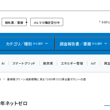
リッドフォーラム
SGF
報告書／書籍
メルマガ購読受付中
カテゴリ／種別
調査報告書／書籍
から探す
から探す
AI
スマートグリッド
脱炭素
エネルギー管理
IoT
再
集
最新版グリーン成長戦略に見る「2050年CO2排出量ゼロ」への道
0年ネットゼロ