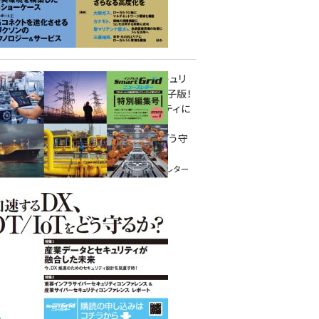
重要インフラサイバーセキュリ
ティコンファレンス特別電子版！
― 産業サイバーセキュリティに
関わる全ての方へ！ ―
加速するDX、OT/IoTをどう守
るか？
インプレス SmartGridニューズレター
特別編集号 2022 Vol.1