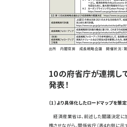
出所
内閣官房 成長戦略会議 開催状況：第1回
10の府省庁が連携し
発表！
〔1〕より具体化したロードマップを策定
経済産業省は、前述した閣議決定に加
携させながら、関係省庁（表4右側に示す