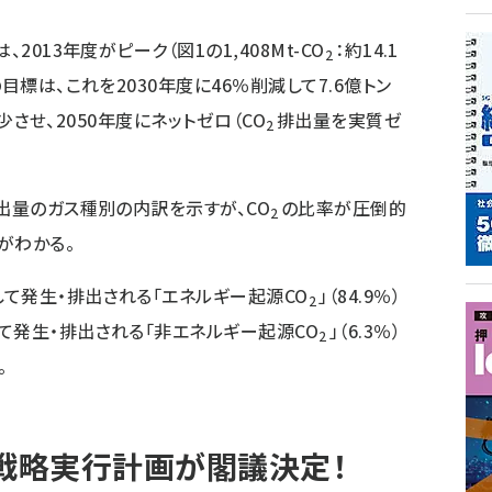
、2013年度がピーク（図1の1,408Mt-CO
：約14.1
2
目標は、これを2030年度に46％削減して7.6億トン
させ、2050年度にネットゼロ（CO
排出量を実質ゼ
2
出量のガス種別の内訳を示すが、CO
の比率が圧倒的
2
がわかる。
て発生・排出される「エネルギー起源CO
」（84.9％）
2
て発生・排出される「非エネルギー起源CO
」（6.3％）
2
。
長戦略実行計画が閣議決定！