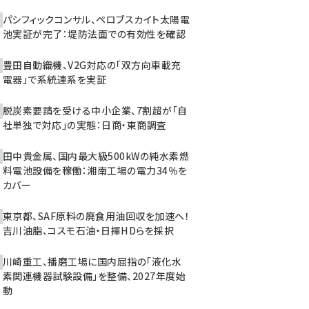
パシフィックコンサル、ペロブスカイト太陽電
池実証が完了：堤防法面での有効性を確認
豊田自動織機、V2G対応の「双方向車載充
電器」で系統連系を実証
脱炭素要請を受ける中小企業、7割超が「自
社単独で対応」の実態：日商・東商調査
田中貴金属、国内最大級500kWの純水素燃
料電池設備を稼働：湘南工場の電力34％を
カバー
東京都、SAF原料の廃食用油回収を加速へ！
吉川油脂、コスモ石油・日揮HDらを採択
川崎重工、播磨工場に国内屈指の「液化水
素関連機器試験設備」を整備、2027年度始
動