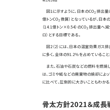
年2月26日
図1に示すように、日本のCO
排出量は
2
億トンCO
換算）となっているが、日本の
2
（14.1億トン×0.54）のCO
排出量へ減少
2
ロ）とする目標である。
図2（2）には、日本の温室効果ガス排
に多く、全体の91.2％を占めていること
また、石油や石炭などの燃料を燃焼し
は、ゴミや紙などの廃棄物の焼却によっ
に比べて、圧倒的に大きいこともわかる
骨太方針2021＆成