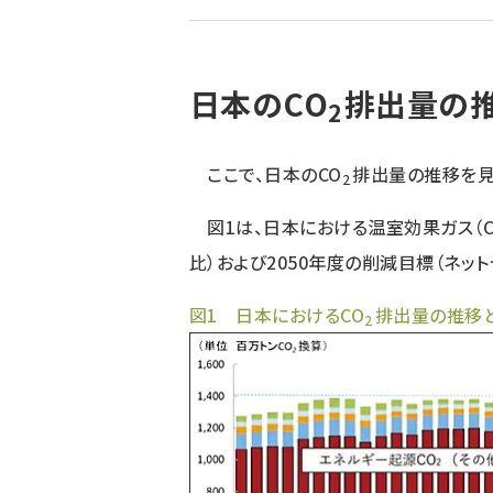
ず
日本のCO
排出量の推
2
ここで、日本のCO
排出量の推移を見
2
図1は、日本における温室効果ガス（C
比）および2050年度の削減目標（ネッ
図1 ⽇本におけるCO
排出量の推移と
2