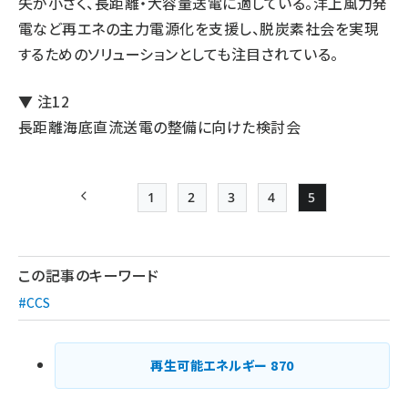
失が小さく、長距離・大容量送電に適している。洋上風力発
電など再エネの主力電源化を支援し、脱炭素社会を実現
するためのソリューションとしても注目されている。
▼ 注12
長距離海底直流送電の整備に向けた検討会
1
2
3
4
5
前ページ
Page
Page
Page
Page
Page
ペー
ジ
この記事のキーワード
送
#CCS
り
再生可能エネルギー
870