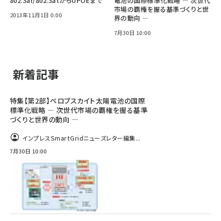
802.3af/802.3atからUPOEまで
電池の国際標準化戦略 ― 次世代
市場の覇権を握る基準づくりと世
2013年11月1日 0:00
界の動向 ―
7月30日 10:00
新着記事
特集【第2部】ペロブスカイト太陽電池の国際
標準化戦略 ― 次世代市場の覇権を握る基準
づくりと世界の動向 ―
インプレスSmartGridニューズレター編集...
7月30日 10:00