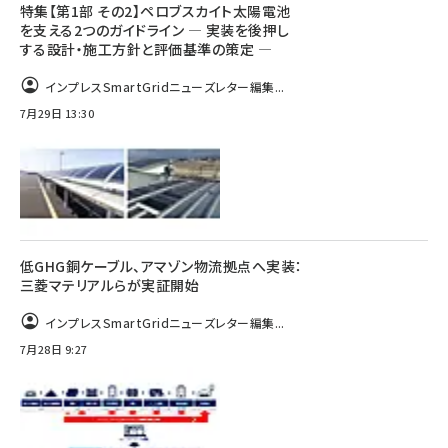
特集【第1部 その2】ペロブスカイト太陽電池
を支える2つのガイドライン ― 実装を後押し
する設計・施工方針と評価基準の策定 ―
インプレスSmartGridニューズレター編集...
7月29日 13:30
低GHG銅ケーブル、アマゾン物流拠点へ実装：
三菱マテリアルらが実証開始
インプレスSmartGridニューズレター編集...
7月28日 9:27