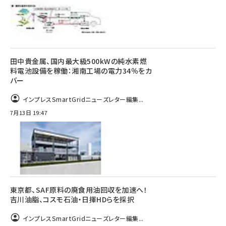
田中貴金属、国内最大級500kWの純水素燃
料電池設備を稼働：湘南工場の電力34％をカ
バー
インプレスSmartGridニューズレター編集...
7月13日 19:47
東京都、SAF原料の廃食用油回収を加速へ！
吉川油脂、コスモ石油・日揮HDらを採択
インプレスSmartGridニューズレター編集...