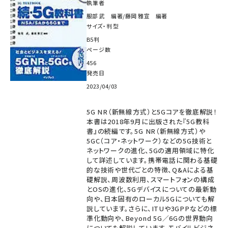
執筆者
服部 武 編著/藤岡 雅宣 編著
サイズ・判型
B5判
ページ数
456
発売日
2023/04/03
5G NR（新無線方式）と5Gコアを徹底解説！
本書は2018年9月に出版された『5G教科
書』の続編です。5G NR（新無線方式）や
5GC（コア・ネットワーク）などの5G技術と
ネットワークの進化、5Gの適用領域に特化
して詳述しています。携帯電話に関わる基礎
的な技術や世代ごとの特徴、Q&Aによる基
礎解説、周波数利用、スマートフォンの構成
とOSの進化、5Gデバイスについての最新動
向や、日本固有のローカル5Gについても解
説しています。さらに、ITUや3GPPなどの標
準化動向や、Beyond 5G／6Gの世界動向
についても解説しています。モバイルビジネ