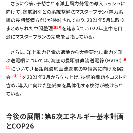
さらに今後、予想される洋上風力発電の導入ラッシュに
向けて、送電網などの系統整備のマスタープラン（電力系
統の長期整備方針）が検討されており、2021年5月に取り
注10
まとめられた中間整理
を踏まえて、2022年度中を目
途にマスタープランの完成を目指している。
さらに、洋上風力発電の適地から大需要地に電力を運
注
ぶ送電網については、海底の長距離直流送電線（HVDC）
11
について、「長距離海底直流送電の整備案に向けた検討
注12
会」
を2021年3月から立ち上げ、技術的課題やコストを
含め、導入に向けた整備案を具体化する検討が続けられ
ている。
今後の展開：第6次エネルギー基本計画
とCOP26