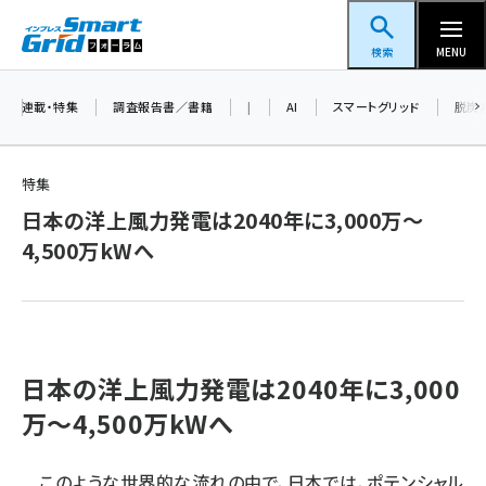
メ
スマートグリッドフォーラム
イ
検索
MENU
ン
コ
連載・特集
調査報告書／書籍
|
AI
スマートグリッド
脱炭
ン
テ
特集
ン
日本の洋上風力発電は2040年に3,000万〜
ツ
蓄電池 (403)
4,500万kWへ
に
新井 (362)
移
動
ペロブスカイト (340)
新井宏征 (296)
日本の洋上風力発電は2040年に3,000
ngn (280)
万〜4,500万kWへ
大串 (223)
このような世界的な流れの中で、日本では、ポテンシャル
aitras (186)