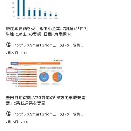
脱炭素要請を受ける中小企業、7割超が「自社
単独で対応」の実態：日商・東商調査
インプレスSmartGridニューズレター編集...
7月22日 11:41
豊田自動織機、V2G対応の「双方向車載充電
器」で系統連系を実証
インプレスSmartGridニューズレター編集...
7月15日 12:14