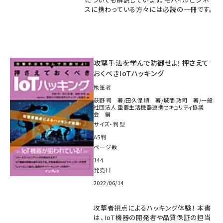
スに携わっている方々には必読の一冊です。
攻撃手法を学んで防御せよ! 押さえて
おくべきIoTハッキング
執筆者
荻野 司 著/田久保 順 著/城間 政司 著/一般
社団法人 重要生活機器連携セキュリティ協議
会 編
サイズ・判型
A5判
ページ数
144
発売日
2022/06/14
攻撃者視点によるハッキング体験！ 本書
は、IoT機器の開発者や品質保証の担当