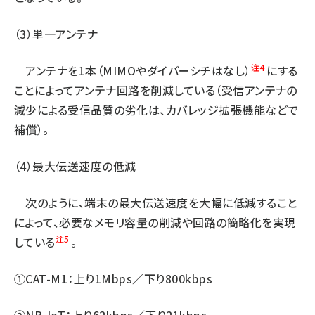
（3）単一アンテナ
注4
アンテナを1本（MIMOやダイバーシチはなし）
にする
ことによってアンテナ回路を削減している（受信アンテナの
減少による受信品質の劣化は、カバレッジ拡張機能などで
補償）。
（4）最大伝送速度の低減
次のように、端末の最大伝送速度を大幅に低減すること
によって、必要なメモリ容量の削減や回路の簡略化を実現
注5
している
。
①CAT-M1：上り1Mbps／下り800kbps