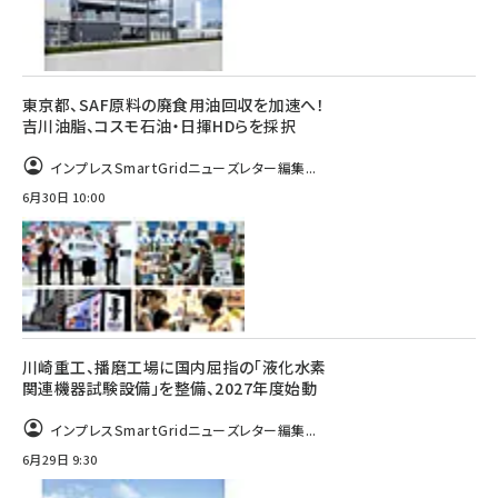
東京都、SAF原料の廃食用油回収を加速へ！
吉川油脂、コスモ石油・日揮HDらを採択
インプレスSmartGridニューズレター編集...
6月30日 10:00
川崎重工、播磨工場に国内屈指の「液化水素
関連機器試験設備」を整備、2027年度始動
インプレスSmartGridニューズレター編集...
6月29日 9:30