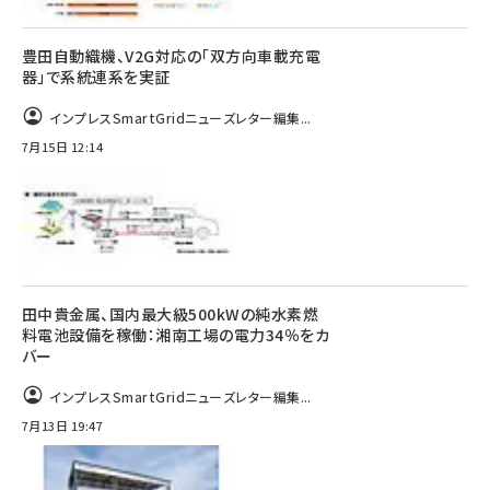
豊田自動織機、V2G対応の「双方向車載充電
器」で系統連系を実証
インプレスSmartGridニューズレター編集...
7月15日 12:14
田中貴金属、国内最大級500kWの純水素燃
料電池設備を稼働：湘南工場の電力34％をカ
バー
インプレスSmartGridニューズレター編集...
7月13日 19:47