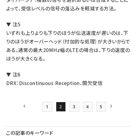
よって、受信レベルの信号の落込みを軽減する方法。
▼ 注5
いずれも上りよりも下りのほうが伝送速度が遅いのは、下
りのほうがオーバーヘッド（付加的な処理）が大きいからで
ある。通常の最大20MHz幅のLTEの場合は、下りの速度の
ほうが大きくなる。
▼ 注6
DRX：Discontinuous Reception、間欠受信
1
2
3
4
5
前ページ
Page
Page
Page
Page
Page
次ページ
ペー
ジ
この記事のキーワード