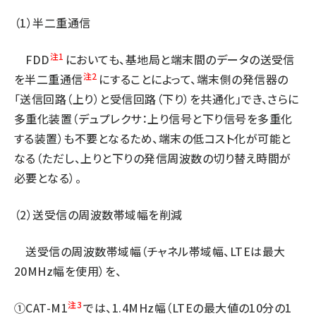
（1）半二重通信
注1
FDD
においても、基地局と端末間のデータの送受信
注2
を半二重通信
にすることによって、端末側の発信器の
「送信回路（上り）と受信回路（下り）を共通化」でき、さらに
多重化装置（デュプレクサ：上り信号と下り信号を多重化
する装置）も不要となるため、端末の低コスト化が可能と
なる（ただし、上りと下りの発信周波数の切り替え時間が
必要となる）。
（2）送受信の周波数帯域幅を削減
送受信の周波数帯域幅（チャネル帯域幅、LTEは最大
20MHz幅を使用）を、
注3
①CAT-M1
では、1.4MHz幅（LTEの最大値の10分の1