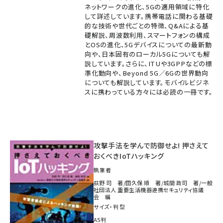
ネットワークの進化、5Gの適用領域に特化
して詳述しています。携帯電話に関わる基礎
的な技術や世代ごとの特徴、Q&Aによる基
礎解説、周波数利用、スマートフォンの構成
とOSの進化、5Gデバイスについての最新動
向や、日本固有のローカル5Gについても解
説しています。さらに、ITUや3GPPなどの標
準化動向や、Beyond 5G／6Gの世界動向
についても解説しています。モバイルビジネ
スに携わっている方々には必読の一冊です。
攻撃手法を学んで防御せよ! 押さえて
おくべきIoTハッキング
執筆者
荻野 司 著/田久保 順 著/城間 政司 著/一般
社団法人 重要生活機器連携セキュリティ協議
会 編
サイズ・判型
A5判