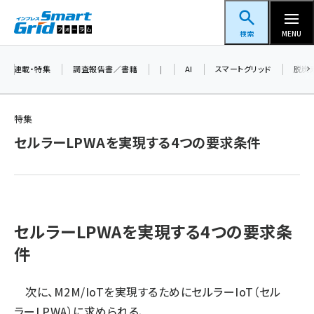
メ
スマートグリッドフォーラム
イ
検索
MENU
ン
コ
連載・特集
調査報告書／書籍
|
AI
スマートグリッド
脱炭
ン
テ
特集
ン
セルラーLPWAを実現する4つの要求条件
ツ
蓄電池 (390)
に
新井 (350)
移
動
ペロブスカイト (332)
セルラーLPWAを実現する4つの要求条
新井宏征 (286)
件
ngn (272)
大串 (216)
次に、M2M/IoTを実現するためにセルラーIoT（セル
ラーLPWA）に求められる、
aitras (180)