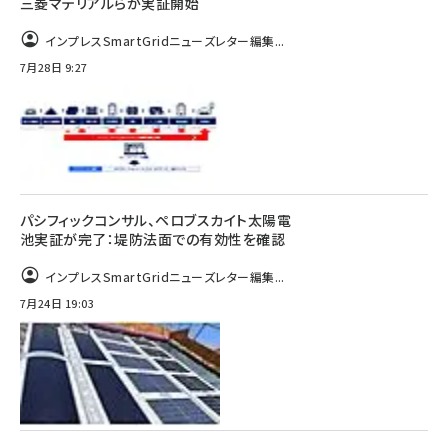
三菱マテリアルらが実証開始
インプレスSmartGridニューズレター編集...
7月28日 9:27
パシフィックコンサル、ペロブスカイト太陽電
池実証が完了：堤防法面での有効性を確認
インプレスSmartGridニューズレター編集...
7月24日 19:03