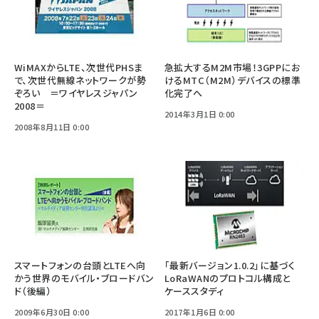
WiMAXからLTE、次世代PHSま
急拡大するM2M市場！3GPPにお
で、次世代無線ネットワークが勢
けるMTC（M2M）デバイスの標準
ぞろい ＝ワイヤレスジャパン
化完了へ
2008＝
2014年3月1日 0:00
2008年8月11日 0:00
スマートフォンの台頭とLTEへ向
「最新バージョン1.0.2」に基づく
かう世界のモバイル・ブロードバン
LoRaWANのプロトコル構成と
ド（後編）
ケーススタディ
2009年6月30日 0:00
2017年1月6日 0:00