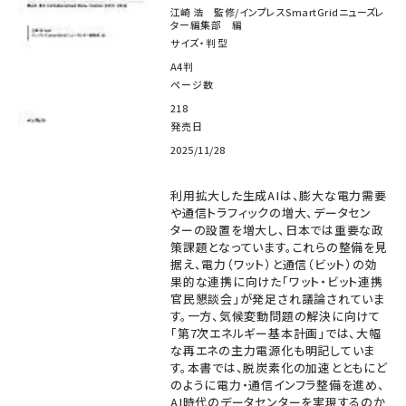
江崎 浩 監修/インプレスSmartGridニューズレ
ター編集部 編
サイズ・判型
A4判
ページ数
218
発売日
2025/11/28
利用拡大した生成AIは、膨大な電力需要
や通信トラフィックの増大、データセン
ターの設置を増大し、日本では重要な政
策課題となっています。これらの整備を見
据え、電力（ワット）と通信（ビット）の効
果的な連携に向けた「ワット・ビット連携
官民懇談会」が発足され議論されていま
す。一方、気候変動問題の解決に向けて
「第7次エネルギー基本計画」では、大幅
な再エネの主力電源化も明記していま
す。本書では、脱炭素化の加速とともにど
のように電力・通信インフラ整備を進め、
AI時代のデータセンターを実現するのか