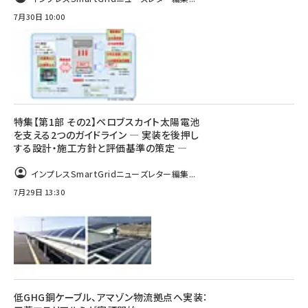
7月30日 10:00
特集【第1部 その2】ペロブスカイト太陽電池
を支える2つのガイドライン ― 実装を後押し
する設計・施工方針と評価基準の策定 ―
インプレスSmartGridニューズレター編集...
7月29日 13:30
低GHG銅ケーブル、アマゾン物流拠点へ実装：