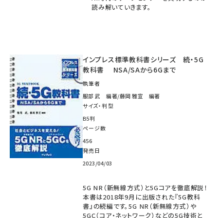
読み解いていきます。
インプレス標準教科書シリーズ 続・5G
教科書 NSA/SAから6Gまで
執筆者
服部 武 編著/藤岡 雅宣 編著
サイズ・判型
B5判
ページ数
456
発売日
2023/04/03
5G NR（新無線方式）と5Gコアを徹底解説！
本書は2018年9月に出版された『5G教科
書』の続編です。5G NR（新無線方式）や
5GC（コア・ネットワーク）などの5G技術と