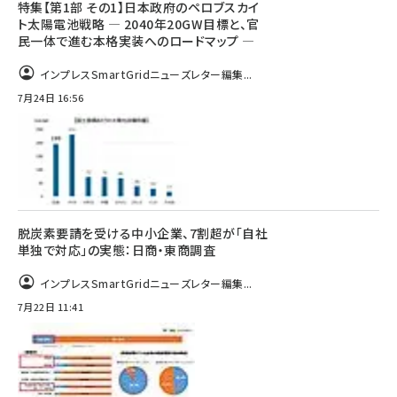
特集【第1部 その1】日本政府のペロブスカイ
ト太陽電池戦略 ― 2040年20GW目標と、官
民一体で進む本格実装へのロードマップ ―
インプレスSmartGridニューズレター編集...
7月24日 16:56
脱炭素要請を受ける中小企業、7割超が「自社
単独で対応」の実態：日商・東商調査
インプレスSmartGridニューズレター編集...
7月22日 11:41