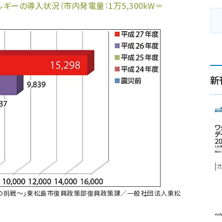
ーの導入状況（市内発電量：1万5,300kW＝
新
の挑戦〜」東松島市復興政策部復興政策課／一般社団法人東松