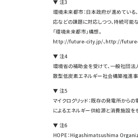
▼ 注3
環境未来都市：日本政府が進めている
応などの課題に対応しつつ、持続可能
「環境未来都市」構想。
http://future-city.jp/
、
http://future
▼ 注4
環境省の補助金を受けて、一般社団法
散型低炭素エネルギー社会構築推進事
▼ 注5
マイクログリッド：既存の発電所からの
によるエネルギー供給源と消費施設をも
▼ 注6
HOPE：Higashimatsushima Organiza