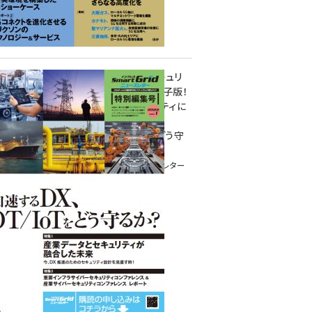
重要インフラサイバーセキュリ
ティコンファレンス特別電子版！
― 産業サイバーセキュリティに
関わる全ての方へ！ ―
加速するDX、OT/IoTをどう守
るか？
インプレス SmartGridニューズレター
特別編集号 2022 Vol.1