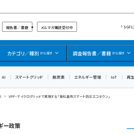
リッドフォーラム
SGF
報告書／書籍
メルマガ購読受付中
カテゴリ／種別
調査報告書／書籍
から探す
から探す
AI
スマートグリッド
脱炭素
エネルギー管理
IoT
再
集
VPP・マイクログリッドで実現する「東松島市スマート防災エコタウン」
ギー政策