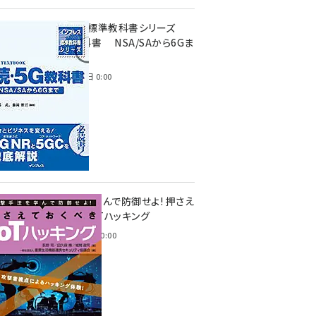
インプレス標準教科書シリーズ
続・5G教科書 NSA/SAから6Gま
で
2023年4月3日 0:00
攻撃手法を学んで防御せよ! 押さえ
ておくべきIoTハッキング
2022年6月14日 0:00