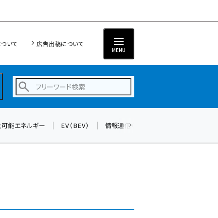
について
広告出稿について
MENU
生可能エネルギー
EV（BEV）
情報通信（ICT）
標準化
サイバ
蓄電池 (401)
新井 (358)
ペロブスカイト (337)
新井宏征 (294)
ngn (279)