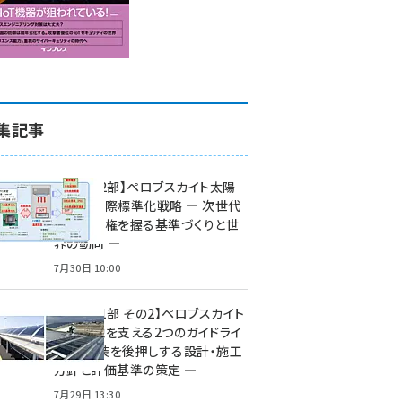
集記事
特集【第2部】ペロブスカイト太陽
電池の国際標準化戦略 ― 次世代
市場の覇権を握る基準づくりと世
界の動向 ―
7月30日 10:00
特集【第1部 その2】ペロブスカイト
太陽電池を支える2つのガイドライ
ン ― 実装を後押しする設計・施工
方針と評価基準の策定 ―
7月29日 13:30