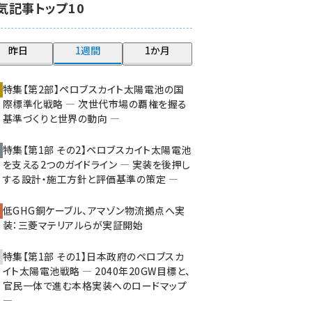
気記事トップ10
大串 (222)
aitras (185)
昨日
1週間
1か月
タンデム (149)
特集【第2部】ペロブスカイト太陽電池の国
際標準化戦略 ― 次世代市場の覇権を握る
基準づくりと世界の動向 ―
特集【第1部 その2】ペロブスカイト太陽電池
を支える2つのガイドライン ― 実装を後押し
する設計・施工方針と評価基準の策定 ―
低GHG銅ケーブル、アマゾン物流拠点へ実
装：三菱マテリアルらが実証開始
特集【第1部 その1】日本政府のペロブスカ
イト太陽電池戦略 ― 2040年20GW目標と、
官民一体で進む本格実装へのロードマップ
―