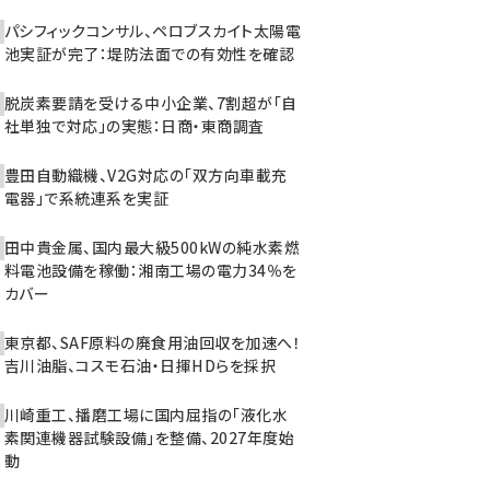
パシフィックコンサル、ペロブスカイト太陽電
池実証が完了：堤防法面での有効性を確認
脱炭素要請を受ける中小企業、7割超が「自
社単独で対応」の実態：日商・東商調査
豊田自動織機、V2G対応の「双方向車載充
電器」で系統連系を実証
田中貴金属、国内最大級500kWの純水素燃
料電池設備を稼働：湘南工場の電力34％を
カバー
東京都、SAF原料の廃食用油回収を加速へ！
吉川油脂、コスモ石油・日揮HDらを採択
川崎重工、播磨工場に国内屈指の「液化水
素関連機器試験設備」を整備、2027年度始
動