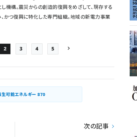
いとし機構。震災からの創造的復興をめざして、現存する
込み、かつ復興に特化した専門組織。地域の新電力事業
2
3
4
5
e
Page
Page
Page
Page
次ページ
ペー
ジ
送
り
再生可能エネルギー
870
次の記事