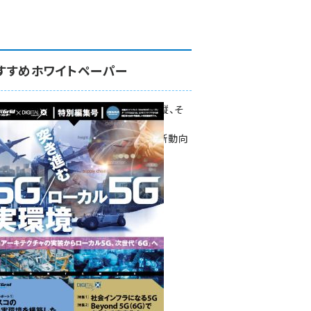
すすめホワイトペーパー
環境対策、建機の遠隔操縦、そ
して医療。
次世代通信規格「5G」最新動向
をこの1冊で学ぶ
SmartGrid ニューズレター ×
DIGITAL X 特別編集号 2022
Summer