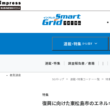
メ
イ
エネルギー
スマートグ
ン
IoT・AI
コ
製品導入
ン
Web担当者
EC担当者
テ
連載・特集
から探す
企業IT
ン
ソフト開発
DCクラウド
ツ
連載・特集
調査報告書／書籍
|
研究・調査
に
ドローン
移
教育講座
SGFトップ
連載・特集コーナー一覧
特
動
パ
特集
ン
復興に向けた東松島市のエネル
く