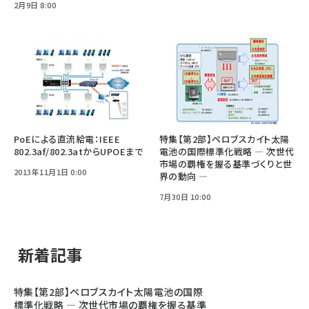
2月9日 8:00
PoEによる直流給電：IEEE
特集【第2部】ペロブスカイト太陽
802.3af/802.3atからUPOEまで
電池の国際標準化戦略 ― 次世代
市場の覇権を握る基準づくりと世
2013年11月1日 0:00
界の動向 ―
7月30日 10:00
新着記事
特集【第2部】ペロブスカイト太陽電池の国際
標準化戦略 ― 次世代市場の覇権を握る基準