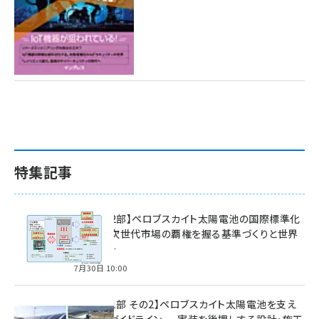
特集記事
特集【第2部】ペロブスカイト太陽電池の国際標準化
戦略 ― 次世代市場の覇権を握る基準づくりと世界
の動向 ―
7月30日 10:00
特集【第1部 その2】ペロブスカイト太陽電池を支え