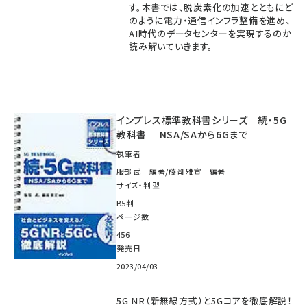
す。本書では、脱炭素化の加速とともにど
のように電力・通信インフラ整備を進め、
AI時代のデータセンターを実現するのか
読み解いていきます。
インプレス標準教科書シリーズ 続・5G
教科書 NSA/SAから6Gまで
執筆者
服部 武 編著/藤岡 雅宣 編著
サイズ・判型
B5判
ページ数
456
発売日
2023/04/03
5G NR（新無線方式）と5Gコアを徹底解説！