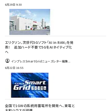
6月29日 9:30
エリクソン、次世代5Gソフト「AI in RAN」を発
表！ 追加ハード不要で5GをAIネイティブ化
へ
インプレスSmartGridニューズレター編集...
6月22日 16:55
全国で1GWの系統用蓄電所を開発へ、東電と
大和ハウスが提携