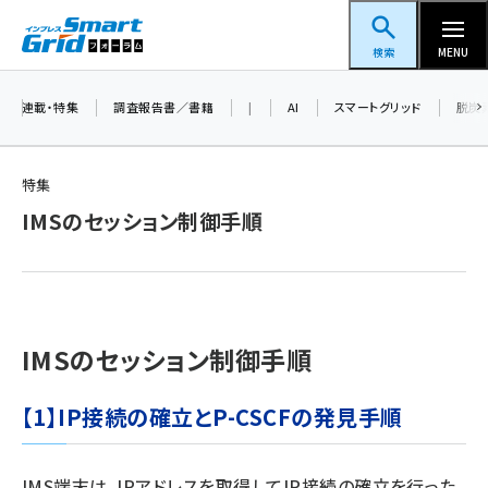
メ
スマートグリッドフォーラム
イ
検索
MENU
ン
コ
連載・特集
調査報告書／書籍
|
AI
スマートグリッド
脱炭
ン
テ
特集
ン
IMSのセッション制御手順
ツ
蓄電池 (409)
に
新井 (365)
移
動
ペロブスカイト (345)
IMSのセッション制御手順
新井宏征 (301)
ngn (285)
【1】IP接続の確立とP-CSCFの発見手順
大串 (226)
IMS端末は、IPアドレスを取得してIP接続の確立を行った
aitras (192)