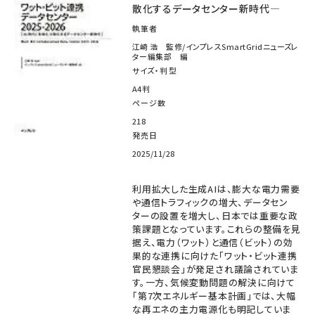
散化するデータセンター新時代―
執筆者
江崎 浩 監修/インプレスSmartGridニューズレ
ター編集部 編
サイズ・判型
A4判
ページ数
218
発売日
2025/11/28
利用拡大した生成AIは、膨大な電力需要
や通信トラフィックの増大、データセン
ターの設置を増大し、日本では重要な政
策課題となっています。これらの整備を見
据え、電力（ワット）と通信（ビット）の効
果的な連携に向けた「ワット・ビット連携
官民懇談会」が発足され議論されていま
す。一方、気候変動問題の解決に向けて
「第7次エネルギー基本計画」では、大幅
な再エネの主力電源化も明記していま