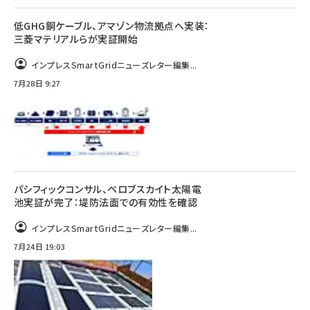
低GHG銅ケーブル、アマゾン物流拠点へ実装：
三菱マテリアルらが実証開始
インプレスSmartGridニューズレター編集...
7月28日 9:27
パシフィックコンサル、ペロブスカイト太陽電
池実証が完了：堤防法面での有効性を確認
インプレスSmartGridニューズレター編集...
7月24日 19:03