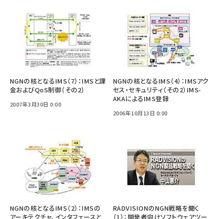
NGNの核となるIMS（7）：IMSと課
NGNの核となるIMS（4）：IMSアク
金およびQoS制御（その2）
セス・セキュリティ（その2）IMS-
AKAによるIMS登録
2007年3月30日 0:00
2006年10月13日 0:00
NGNの核となるIMS（2）：IMSの
RADVISIONのNGN戦略を聞く
アーキテクチャ、インタフェースと
（1）：開発者向けソフトウェアツー