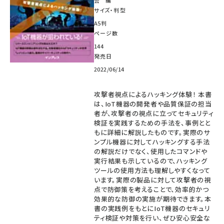
会 編
サイズ・判型
A5判
ページ数
144
発売日
2022/06/14
攻撃者視点によるハッキング体験！ 本書
は、IoT機器の開発者や品質保証の担当
者が、攻撃者の視点に立ってセキュリティ
検証を実践するための手法を、事例とと
もに詳細に解説したものです。実際のサ
ンプル機器に対してハッキングする手法
の解説だけでなく、使用したコマンドや
実行結果も示しているので、ハッキング
ツールの使用方法も理解しやすくなって
います。実際の製品に対して攻撃者の視
点で防御策を考えることで、効率的かつ
効果的な防御の実施が期待できます。本
書の実践例をもとにIoT機器のセキュリ
ティ検証や対策を行い、ぜひ安心安全な