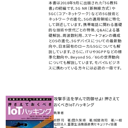
本書は2018年9月に出版された『5G教科
書』の続編です。5G NR（新無線方式）や
5GC（コア・ネットワーク）などの5G技術と
ネットワークの進化、5Gの適用領域に特化
して詳述しています。携帯電話に関わる基礎
的な技術や世代ごとの特徴、Q&Aによる基
礎解説、周波数利用、スマートフォンの構成
とOSの進化、5Gデバイスについての最新動
向や、日本固有のローカル5Gについても解
説しています。さらに、ITUや3GPPなどの標
準化動向や、Beyond 5G／6Gの世界動向
についても解説しています。モバイルビジネ
スに携わっている方々には必読の一冊です。
攻撃手法を学んで防御せよ! 押さえて
おくべきIoTハッキング
執筆者
荻野 司 著/田久保 順 著/城間 政司 著/一般
社団法人 重要生活機器連携セキュリティ協議