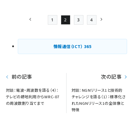
1
2
3
4
前ページ
Page
Page
Page
Page
次ページ
ペー
ジ
情報通信（ICT）
365
送
り
前の記事
次の記事
対談：電波・周波数を語る（4）：
対談：NGNリリース1と技術的
テレビの跡地利用からWRC-07
チャレンジを語る（1）：標準化さ
の周波数割り当てまで
れたNGNリリース1の全体像と
特徴