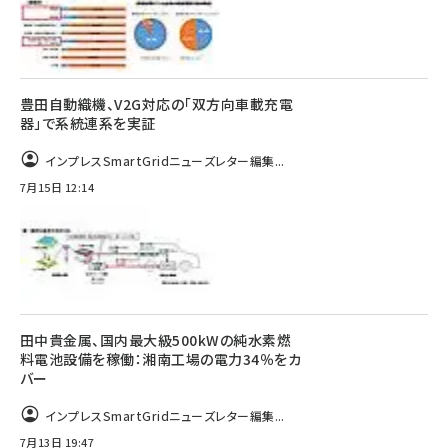
豊田自動織機、V2G対応の「双方向車載充電
器」で系統連系を実証
インプレスSmartGridニューズレター編集...
7月15日 12:14
田中貴金属、国内最大級500kWの純水素燃
料電池設備を稼働：湘南工場の電力34％をカ
バー
インプレスSmartGridニューズレター編集...
7月13日 19:47