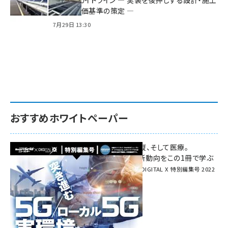
る2つのガイドライン ― 実装を後押しする設計・施工
方針と評価基準の策定 ―
7月29日 13:30
おすすめホワイトペーパー
環境対策、建機の遠隔操縦、そして医療。
次世代通信規格「5G」最新動向をこの1冊で学ぶ
SmartGrid ニューズレター × DIGITAL X 特別編集号 2022
Summer