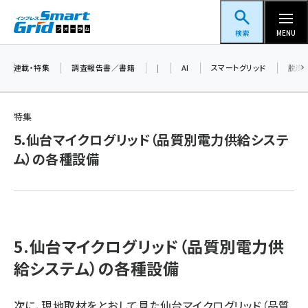
メ
スマートグリッドフォーラム
イ
検索
MENU
ン
コ
連載・特集
調査報告書／書籍
|
AI
スマートグリッド
脱炭
ン
テ
特集
ン
5.仙台マイクログリッド（品質別電力供給システ
ツ
蓄電池 (382)
ム）の各種設備
に
新井 (345)
移
動
ペロブスカイト (327)
新井宏征 (278)
5.仙台マイクログリッド（品質別電力供
ngn (265)
給システム）の各種設備
大串 (211)
次に、現地取材をとおして見た仙台マイクログリッド（品質
aitras (177)