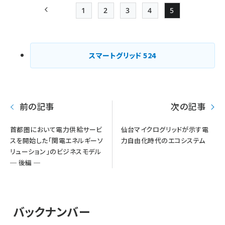
1
2
3
4
5
前ページ
Page
Page
Page
Page
Page
ペー
ジ
スマートグリッド
524
送
り
前の記事
次の記事
首都圏において電力供給サービ
仙台マイクログリッドが示す電
スを開始した「関電エネルギーソ
力自由化時代のエコシステム
リューション」のビジネスモデル
─ 後編 ─
バックナンバー