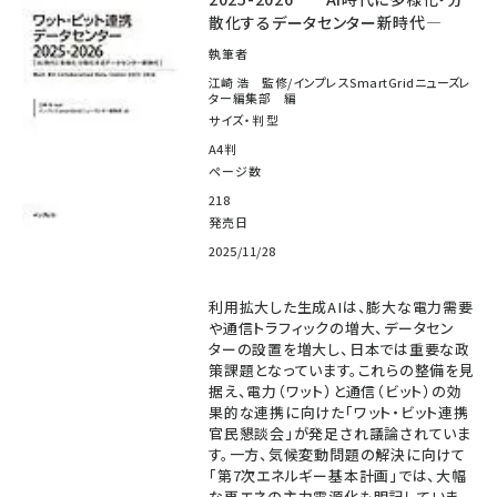
散化するデータセンター新時代―
執筆者
江崎 浩 監修/インプレスSmartGridニューズレ
ター編集部 編
サイズ・判型
A4判
ページ数
218
発売日
2025/11/28
利用拡大した生成AIは、膨大な電力需要
や通信トラフィックの増大、データセン
ターの設置を増大し、日本では重要な政
策課題となっています。これらの整備を見
据え、電力（ワット）と通信（ビット）の効
果的な連携に向けた「ワット・ビット連携
官民懇談会」が発足され議論されていま
す。一方、気候変動問題の解決に向けて
「第7次エネルギー基本計画」では、大幅
な再エネの主力電源化も明記していま