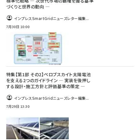
標準化戦略 ― 次世代市場の覇権を握る基準
づくりと世界の動向 ―
インプレスSmartGridニューズレター編集...
7月30日 10:00
特集【第1部 その2】ペロブスカイト太陽電池
を支える2つのガイドライン ― 実装を後押し
する設計・施工方針と評価基準の策定 ―
インプレスSmartGridニューズレター編集...
7月29日 13:30