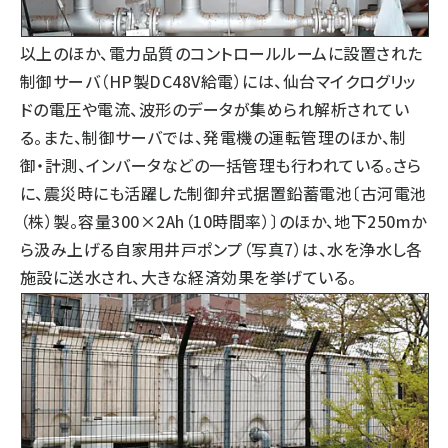
以上のほか、電力品質のコントロールルームに設置された
制御サーバ（HP製DC48V給電）には、仙台マイクログリッ
ドの電圧や電流、波形のデータが集められ解析されてい
る。また、制御サーバでは、発電機の運転管理のほか、制
御・計測、インバータなどの一括管理も行われている。さら
に、震災時にも活躍した制御弁式据置鉛蓄電池〔古河電池
（株）製。容量300×2Ah（10時間率）〕のほか、地下250mか
ら汲み上げる自家用井戸ポンプ（写真7）は、水を浄水し各
施設に送水され、大きな経済効果を挙げている。