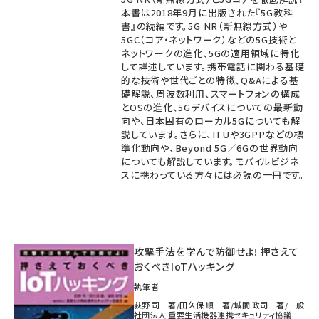
本書は2018年9月に出版された『5G教科
書』の続編です。5G NR（新無線方式）や
5GC（コア・ネットワーク）などの5G技術と
ネットワークの進化、5Gの適用領域に特化
して詳述しています。携帯電話に関わる基礎
的な技術や世代ごとの特徴、Q&Aによる基
礎解説、周波数利用、スマートフォンの構成
とOSの進化、5Gデバイスについての最新動
向や、日本固有のローカル5Gについても解
説しています。さらに、ITUや3GPPなどの標
準化動向や、Beyond 5G／6Gの世界動向
についても解説しています。モバイルビジネ
スに携わっている方々には必読の一冊です。
攻撃手法を学んで防御せよ! 押さえて
おくべきIoTハッキング
執筆者
荻野 司 著/田久保 順 著/城間 政司 著/一般
社団法人 重要生活機器連携セキュリティ協議