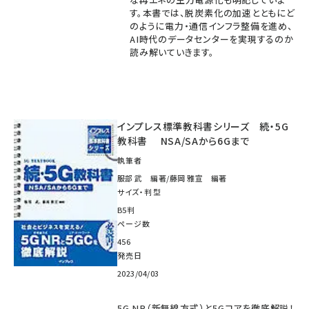
す。本書では、脱炭素化の加速とともにど
のように電力・通信インフラ整備を進め、
AI時代のデータセンターを実現するのか
読み解いていきます。
インプレス標準教科書シリーズ 続・5G
教科書 NSA/SAから6Gまで
執筆者
服部 武 編著/藤岡 雅宣 編著
サイズ・判型
B5判
ページ数
456
発売日
2023/04/03
5G NR（新無線方式）と5Gコアを徹底解説！