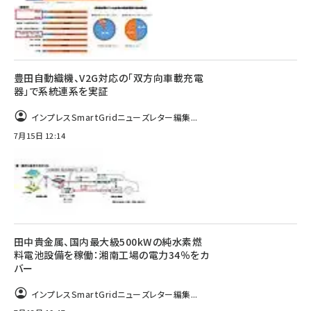
豊田自動織機、V2G対応の「双方向車載充電
器」で系統連系を実証
インプレスSmartGridニューズレター編集...
7月15日 12:14
田中貴金属、国内最大級500kWの純水素燃
料電池設備を稼働：湘南工場の電力34％をカ
バー
インプレスSmartGridニューズレター編集...