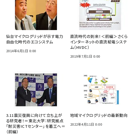
仙台マイクログリッドが示す電力
直流時代の到来！＜前編＞さくら
自由化時代のエコシステム
インターネットの直流給電システ
ム（HVDC）
2014年6月1日 0:00
2019年7月1日 0:00
3.11震災復興に向けて立ち上が
地域マイクログリッドの最新動向
る研究者！＝東北大学：研究拠点
2022年4月11日 0:00
「耐災害ICTセンター」を着工へ＝
（前編）