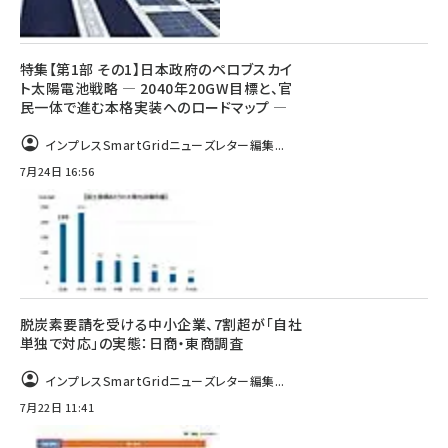
特集【第1部 その1】日本政府のペロブスカイ
ト太陽電池戦略 ― 2040年20GW目標と、官
民一体で進む本格実装へのロードマップ ―
インプレスSmartGridニューズレター編集...
7月24日 16:56
脱炭素要請を受ける中小企業、7割超が「自社
単独で対応」の実態：日商・東商調査
インプレスSmartGridニューズレター編集...
7月22日 11:41