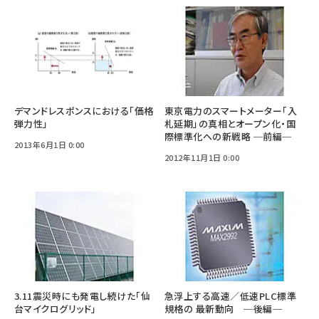
デマンドレスポンスにおける「価格
東京電力のスマートメーター「入
弾力性」
札延期」の真相とオープン化・国
際標準化への新戦略 ─前編─
2013年6月1日 0:00
2012年11月1日 0:00
3.11震災時にも発電し続けた「仙
急浮上する高速／低速PLC標準
台マイクログリッド」
規格の 最新動向 ─後編─