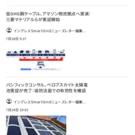
低GHG銅ケーブル、アマゾン物流拠点へ実装：
三菱マテリアルらが実証開始
インプレスSmartGridニューズレター編集...
7月28日 9:27
パシフィックコンサル、ペロブスカイト太陽電
池実証が完了：堤防法面での有効性を確認
インプレスSmartGridニューズレター編集...
7月24日 19:03