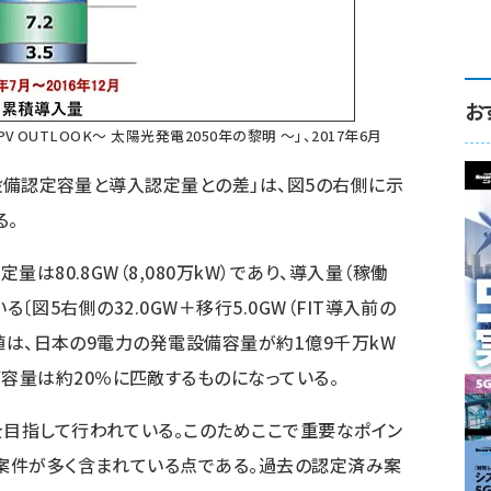
お
 PV OUTLOOK〜 太陽光発電2050年の黎明 〜」、2017年6月
「設備認定容量と導入認定量との差」は、図5の右側に示
る。
は80.8GW（8,080万kW）であり、導入量（稼働
ている〔図5右側の32.0GW＋移行5.0GW（FIT導入前の
う数値は、日本の9電力の発電設備容量が約1億9千万kW
容量は約20％に匹敵するものになっている。
目指して行われている。このためここで重要なポイン
働案件が多く含まれている点である。過去の認定済み案