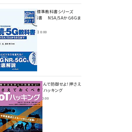
インプレス標準教科書シリーズ
続・5G教科書 NSA/SAから6Gま
で
2023年4月3日 0:00
攻撃手法を学んで防御せよ! 押さえ
ておくべきIoTハッキング
2022年6月14日 0:00