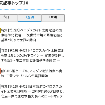
気記事トップ10
大串 (234)
aitras (200)
昨日
1週間
1か月
タンデム (161)
特集【第2部】ペロブスカイト太陽電池の国
際標準化戦略 ― 次世代市場の覇権を握る
基準づくりと世界の動向 ―
特集【第1部 その2】ペロブスカイト太陽電池
を支える2つのガイドライン ― 実装を後押し
する設計・施工方針と評価基準の策定 ―
低GHG銅ケーブル、アマゾン物流拠点へ実
装：三菱マテリアルらが実証開始
特集【第1部 その1】日本政府のペロブスカ
イト太陽電池戦略 ― 2040年20GW目標と、
官民一体で進む本格実装へのロードマップ
―