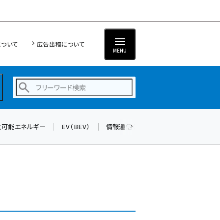
について
広告出稿について
MENU
生可能エネルギー
EV（BEV）
情報通信（ICT）
標準化
サイバ
蓄電池 (416)
新井 (371)
ペロブスカイト (353)
新井宏征 (313)
ngn (294)