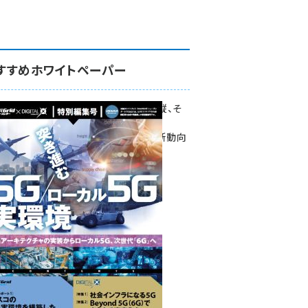
すすめホワイトペーパー
環境対策、建機の遠隔操縦、そ
して医療。
次世代通信規格「5G」最新動向
をこの1冊で学ぶ
SmartGrid ニューズレター ×
DIGITAL X 特別編集号 2022
Summer