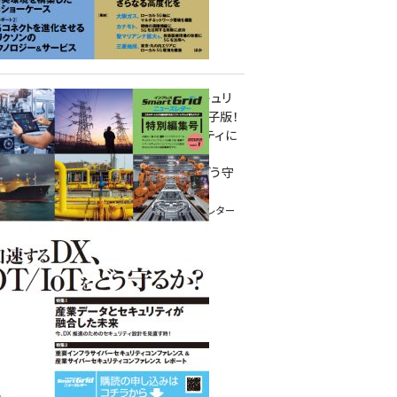
重要インフラサイバーセキュリ
ティコンファレンス特別電子版！
― 産業サイバーセキュリティに
関わる全ての方へ！ ―
加速するDX、OT/IoTをどう守
るか？
インプレス SmartGridニューズレター
特別編集号 2022 Vol.1