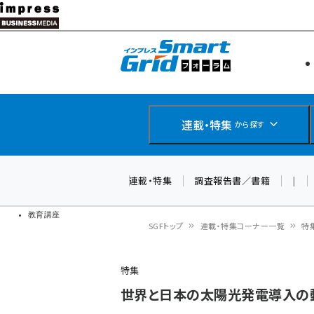
メ
イ
エネルギー
スマートグ
ン
IoT・AI
コ
製品導入
ン
Web担当者
EC担当者
テ
連載・特集
から探す
企業IT
ン
ソフト開発
DCクラウド
ツ
連載・特集
調査報告書／書籍
|
研究・調査
に
ドローン
移
教育講座
SGFトップ
連載・特集コーナー一覧
特
動
パ
特集
ン
世界と日本の太陽光発電導入の
く