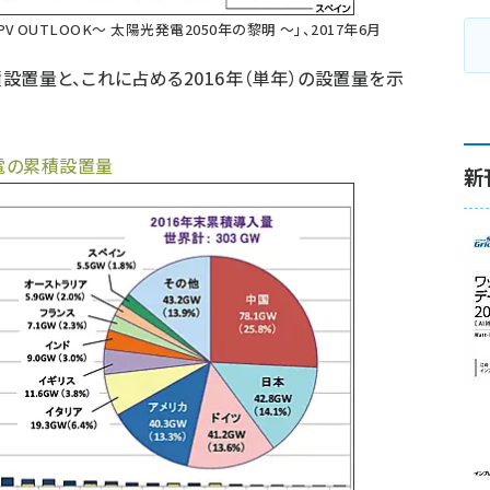
 PV OUTLOOK〜 太陽光発電2050年の黎明 〜」、2017年6月
置量と、これに占める2016年（単年）の設置量を示
発電の累積設置量
新