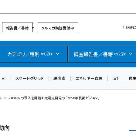
リッドフォーラム
SGF
報告書／書籍
メルマガ購読受付中
カテゴリ／種別
調査報告書／書籍
から探す
から探す
AI
スマートグリッド
脱炭素
エネルギー管理
IoT
再
集
200GWの導入を目指す太陽光発電の「2050年長期ビジョン」
動向