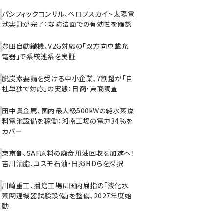
パシフィックコンサル、ペロブスカイト太陽電
池実証が完了：堤防法面での有効性を確認
豊田自動織機、V2G対応の「双方向車載充
電器」で系統連系を実証
脱炭素要請を受ける中小企業、7割超が「自
社単独で対応」の実態：日商・東商調査
田中貴金属、国内最大級500kWの純水素燃
料電池設備を稼働：湘南工場の電力34％を
カバー
東京都、SAF原料の廃食用油回収を加速へ！
吉川油脂、コスモ石油・日揮HDらを採択
川崎重工、播磨工場に国内屈指の「液化水
素関連機器試験設備」を整備、2027年度始
動