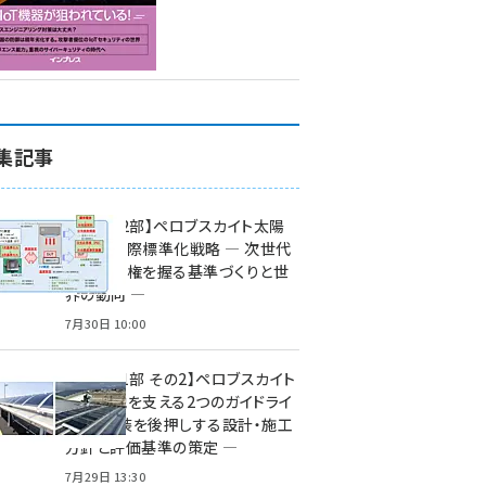
集記事
特集【第2部】ペロブスカイト太陽
電池の国際標準化戦略 ― 次世代
市場の覇権を握る基準づくりと世
界の動向 ―
7月30日 10:00
特集【第1部 その2】ペロブスカイト
太陽電池を支える2つのガイドライ
ン ― 実装を後押しする設計・施工
方針と評価基準の策定 ―
7月29日 13:30