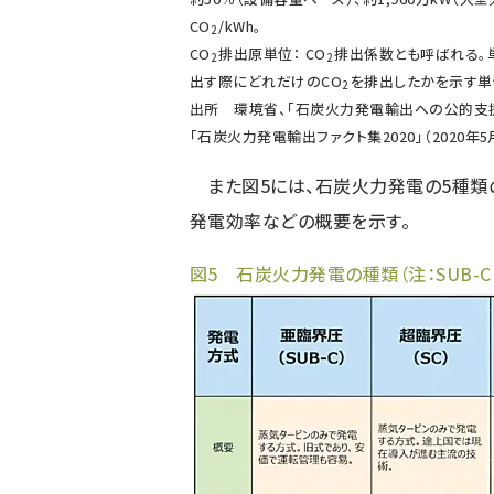
CO
/kWh。
2
CO
排出原単位： CO
排出係数とも呼ばれる。単
2
2
出す際にどれだけのCO
を排出したかを示す単
2
出所
環境省、「石炭火力発電輸出への公的支
「石炭火力発電輸出ファクト集2020」（2020年5
また図5には、石炭火力発電の5種類の発電方
発電効率などの概要を示す。
図5 石炭火力発電の種類（注：SUB-