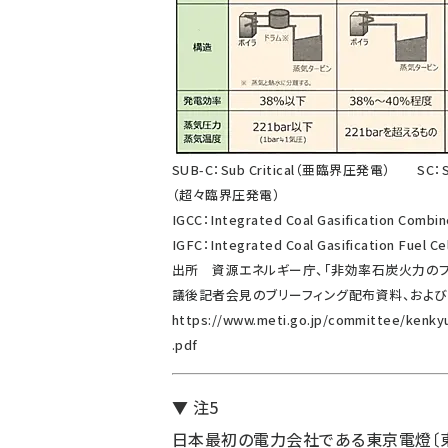
SUB-C：Sub Critical（亜臨界圧発電） SC：Sup
（超々臨界圧発電）
IGCC：Integrated Coal Gasification C
IGFC：Integrated Coal Gasification 
出所 資源エネルギー庁、「非効率石炭火力のフ
議後記者会見のブリーフィング配布資料、および
https://www.meti.go.jp/committee/kenky
.pdf
▼ 注5
日本最初の電力会社である東京電燈〔東京