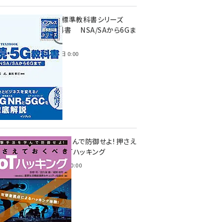
インプレス標準教科書シリーズ
続・5G教科書 NSA/SAから6Gま
で
2023年4月3日 0:00
攻撃手法を学んで防御せよ! 押さえ
ておくべきIoTハッキング
2022年6月14日 0:00