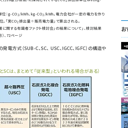
2
位：g-CO
/kWh、kg-CO
/kWh。電力会社が一定の電力を作り
2
2
位。「実CO
排出量÷販売電力量」で算出される。
2
お
援に関する有識者ファクト検討会」の結果について」、検討結果
月）、72ページ
式（SUB-C、SC、 USC、IGCC、IGFC）の構造や
CとSCは、まとめて「従来型」といわれる場合がある）