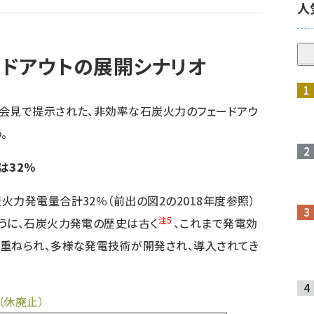
人
ドアウトの展開シナリオ
会見で提示された、非効率な石炭火力のフェードアウ
。
は32％
力発電量合計32％（前出の図2の2018年度参照）
注5
うに、石炭火力発電の歴史は古く
、これまで発電効
が重ねられ、多様な発電技術が開発され、導入されてき
（休廃止）