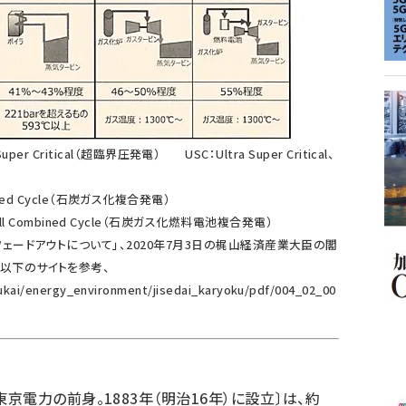
er Critical（超臨界圧発電） USC：Ultra Super Critical、
ombined Cycle（石炭ガス化複合発電）
Fuel Cell Combined Cycle（石炭ガス化燃料電池複合発電）
ェードアウトについて」、2020年7月3日の梶山経済産業大臣の閣
以下のサイトを参考、
ukai/energy_environment/jisedai_karyoku/pdf/004_02_00
電力の前身。1883年（明治16年）に設立〕は、約