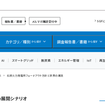
リッドフォーラム
SGF
報告書／書籍
メルマガ購読受付中
カテゴリ／種別
調査報告書／書籍
から探す
から探す
AI
スマートグリッド
脱炭素
エネルギー管理
IoT
再
集
石炭火力発電所フェードアウト方針と世界の潮流
の展開シナリオ