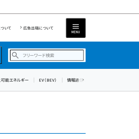
について
広告出稿について
MENU
生可能エネルギー
EV（BEV）
情報通信（ICT）
標準化
サイバ
蓄電池 (390)
新井 (350)
ペロブスカイト (332)
新井宏征 (286)
ngn (272)