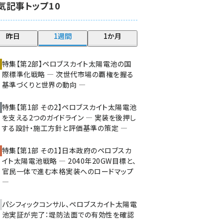
気記事トップ10
大串 (216)
aitras (180)
昨日
1週間
1か月
タンデム (145)
特集【第2部】ペロブスカイト太陽電池の国
際標準化戦略 ― 次世代市場の覇権を握る
基準づくりと世界の動向 ―
特集【第1部 その2】ペロブスカイト太陽電池
を支える2つのガイドライン ― 実装を後押し
する設計・施工方針と評価基準の策定 ―
特集【第1部 その1】日本政府のペロブスカ
イト太陽電池戦略 ― 2040年20GW目標と、
官民一体で進む本格実装へのロードマップ
―
パシフィックコンサル、ペロブスカイト太陽電
池実証が完了：堤防法面での有効性を確認