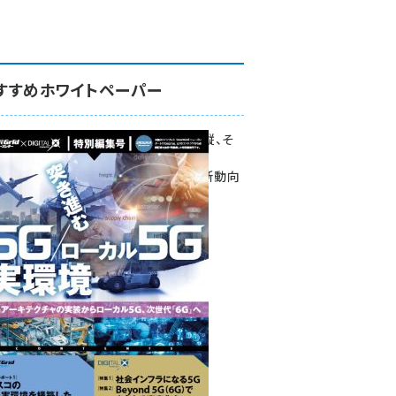
すすめホワイトペーパー
環境対策、建機の遠隔操縦、そ
して医療。
次世代通信規格「5G」最新動向
をこの1冊で学ぶ
SmartGrid ニューズレター ×
DIGITAL X 特別編集号 2022
Summer