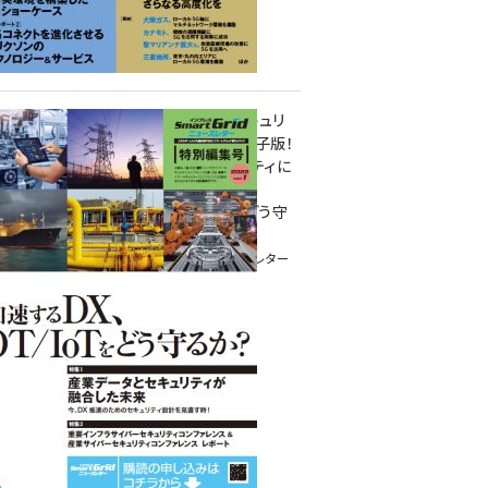
重要インフラサイバーセキュリ
ティコンファレンス特別電子版！
― 産業サイバーセキュリティに
関わる全ての方へ！ ―
加速するDX、OT/IoTをどう守
るか？
インプレス SmartGridニューズレター
特別編集号 2022 Vol.1