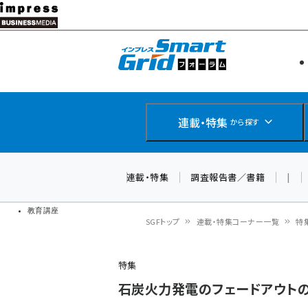
メ
イ
エネルギー
スマートグ
ン
IoT・AI
コ
製品導入
ン
Web担当者
EC担当者
テ
連載・特集
から探す
企業IT
ン
ソフト開発
DCクラウド
ツ
連載・特集
調査報告書／書籍
|
研究・調査
に
ドローン
移
教育講座
SGFトップ
連載・特集コーナー一覧
特
動
パ
特集
ン
石炭火力発電のフェードアウト
く