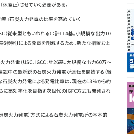
（休廃止）させていく必要がある。
効率」石炭火力発電の比率を高めていく。
SC（従来型ともいわれる）：計114基。小規模な出力10
表6参照〕による発電を削減するため、新たな措置およ
発電（USC、IGCC：計26基。大規模な出力60万〜
て、建設中の最新鋭の石炭火力発電が運転を開始する（後
率な石炭火力発電による発電比率は、現在の13％から約
さらに高効率化を目指す次世代のIGFC方式も開発され
微粉炭火力発電）方式による石炭火力発電所の基本的