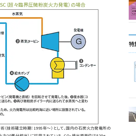
SC（超々臨界圧微粉炭火力発電）の場合
特
技術（技術確立時期：1995年～）として、国内の石炭火力発電所の
型火力20基分相当）に採用されている。CO
排出原単位は820g-