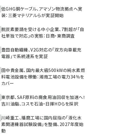
低GHG銅ケーブル、アマゾン物流拠点へ実
装：三菱マテリアルらが実証開始
脱炭素要請を受ける中小企業、7割超が「自
社単独で対応」の実態：日商・東商調査
豊田自動織機、V2G対応の「双方向車載充
電器」で系統連系を実証
田中貴金属、国内最大級500kWの純水素燃
料電池設備を稼働：湘南工場の電力34％を
カバー
東京都、SAF原料の廃食用油回収を加速へ！
吉川油脂、コスモ石油・日揮HDらを採択
川崎重工、播磨工場に国内屈指の「液化水
素関連機器試験設備」を整備、2027年度始
動