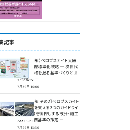
集記事
特集【第2部】ペロブスカイト太陽
電池の国際標準化戦略 ― 次世代
市場の覇権を握る基準づくりと世
界の動向 ―
7月30日 10:00
特集【第1部 その2】ペロブスカイト
太陽電池を支える2つのガイドライ
ン ― 実装を後押しする設計・施工
方針と評価基準の策定 ―
7月29日 13:30