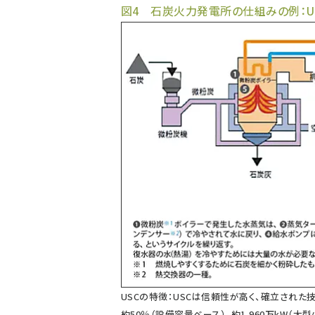
図4 石炭火力発電所の仕組みの例：U
USCの特徴：USCは信頼性が高く、確立された
約50％（設備容量ベース）、約1,960万kW（大