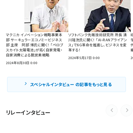
マクニカ イノベーション戦略事業本
ソフトバンク先端技術研究所 所長 湧
部 サーキュラーエコノミービジネス
川隆次氏に聞く！ 「AI-RANアライアン
部 主席 阿部 博氏に聞く！ 「ペロブ
ス」で6G革命を推進し、ビジネスを変
スカイト太陽電池」が拓く自家発電・
革する！
織
自家消費による脱炭素戦略
2024年5月17日 0:00
2
2024年8月30日 0:00
スペシャルインタビュー の記事をもっと見る
リレーインタビュー