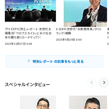
「PV EXPO【秋】」レポート 次世代太
トヨタの次世代「水素商用車」（FCト
陽電池「ペロブスカイト」における日
ラック）戦略
本の勝ち筋（ロードマップ）！
2025年9月29日 0:00
2025年10月27日 0:00
2
特別レポート の記事をもっと見る
スペシャルインタビュー