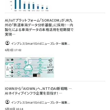
AI/IoTプラットフォーム「SORACOM」がJR九
州の「鉄道車両データ分析基盤」に採用！―内
製化による車両データの本格活用を短期間で
実現―
インプレスSmartGridニューズレター編集...
6月3日 17:02
IOWNから「AIOWN」へ、NTTのAI新戦略 ―
AIネイティブインフラ企業を目指す！―
インプレスSmartGridニューズレター編集...
5月30日 10:14