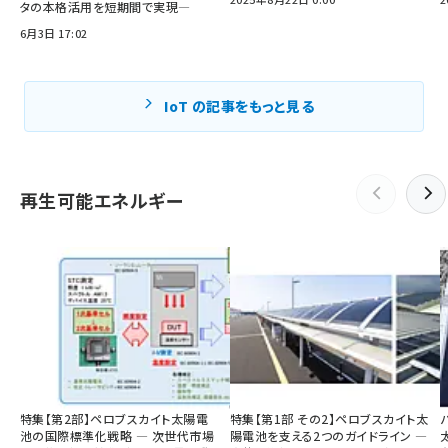
タの本格活用を短期間で実現―
6月3日 17:02
IoT の記事をもっと見る
再生可能エネルギー
特集【第2部】ペロブスカイト太陽電
特集【第1部 その2】ペロブスカイト太
池の国際標準化戦略 ― 次世代市場
陽電池を支える2つのガイドライン ―