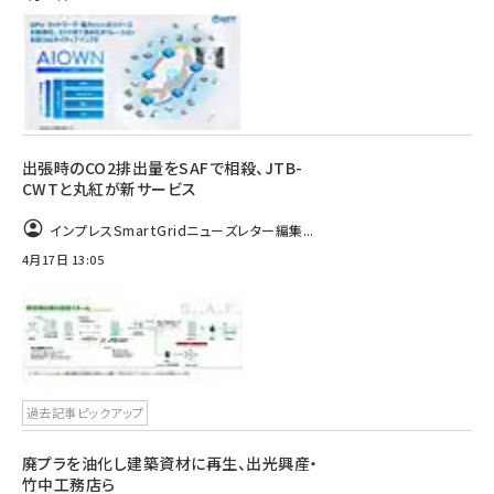
出張時のCO2排出量をSAFで相殺、JTB-
CWTと丸紅が新サービス
インプレスSmartGridニューズレター編集...
4月17日 13:05
過去記事ピックアップ
廃プラを油化し建築資材に再生、出光興産・
竹中工務店ら