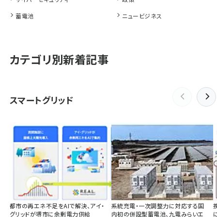
蓄電池
ニュービジネス
カテゴリ別新着記事
スマートグリッド
都市の再エネ不足をAIで解決、アイ・
系統充電・一次調整力に対応する国
グリッドが堺市に余剰電力供給
内初の併設型蓄電池、九電みらいエ