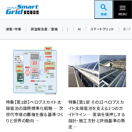
メ
スマートグリッドフォーラム
イ
検索
MENU
ン
コ
連載・特集
調査報告書／書籍
|
AI
スマートグリッド
脱炭
ン
テ
ン
ツ
蓄電池 (396)
に
新井 (353)
移
動
ペロブスカイト (332)
新井宏征 (289)
特集【第2部】ペロブスカイト太
特集【第1部 その2】ペロブスカ
陽電池の国際標準化戦略 ― 次
イト太陽電池を支える2つのガ
ngn (275)
世代市場の覇権を握る基準づく
イドライン ― 実装を後押しする
りと世界の動向 ―
設計・施工方針と評価基準の策
大串 (216)
定 ―
aitras (180)