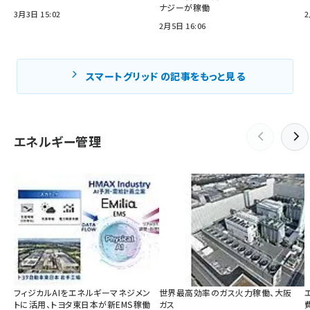
ナジーが稼働
3月3日 15:02
2
2月5日 16:06
スマートグリッド の記事をもっと見る
エネルギー管理
フィジカルAIをエネルギーマネジメン
世界最高効率のガス火力稼働、大阪
トに活用、トヨタ東日本が新EMS稼働
ガス