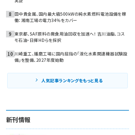
実証
田中貴金属、国内最大級500kWの純水素燃料電池設備を稼
働：湘南工場の電力34％をカバー
東京都、SAF原料の廃食用油回収を加速へ！ 吉川油脂、コス
モ石油・日揮HDらを採択
川崎重工、播磨工場に国内屈指の「液化水素関連機器試験設
備」を整備、2027年度始動
人気記事ランキングをもっと見る
新刊情報