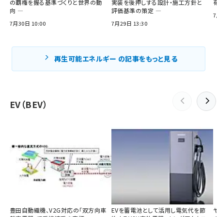
の覇権を握る基準づくりと世界の動
実装を後押しする設計・施工方針と
向 ―
評価基準の策定 ―
7
7月30日 10:00
7月29日 13:30
再生可能エネルギー の記事をもっと見る
EV（BEV）
豊田自動織機、V2G対応の「双方向車
EVを蓄電池として活用し電気代を節