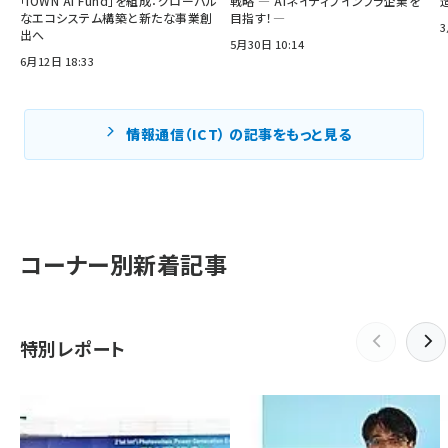
「IOWN AI Fund」を組成：グローバル
戦略 ― AIネイティブインフラ企業を
なエコシステム構築と新たな事業創
目指す！―
3
出へ
5月30日 10:14
6月12日 18:33
情報通信（ICT） の記事をもっと見る
コーナー別新着記事
特別レポート