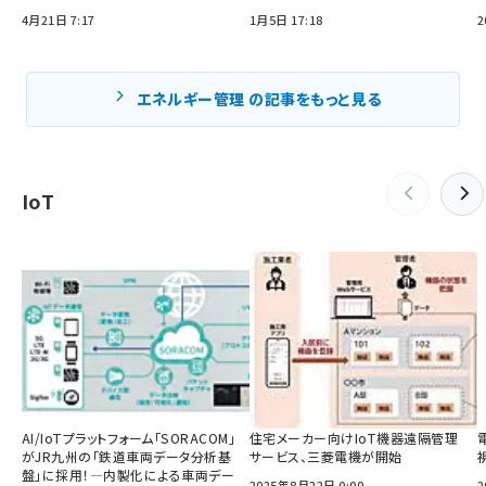
4月21日 7:17
1月5日 17:18
2
エネルギー管理 の記事をもっと見る
IoT
AI/IoTプラットフォーム「SORACOM」
住宅メーカー向けIoT機器遠隔管理
がJR九州の「鉄道車両データ分析基
サービス、三菱電機が開始
盤」に採用！―内製化による車両デー
2025年8月22日 0:00
2