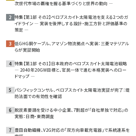
次世代市場の覇権を握る基準づくりと世界の動向 ―
特集【第1部 その2】ペロブスカイト太陽電池を支える2つのガ
イドライン ― 実装を後押しする設計・施工方針と評価基準の
策定 ―
低GHG銅ケーブル、アマゾン物流拠点へ実装：三菱マテリアル
らが実証開始
特集【第1部 その1】日本政府のペロブスカイト太陽電池戦略
― 2040年20GW目標と、官民一体で進む本格実装へのロー
ドマップ ―
パシフィックコンサル、ペロブスカイト太陽電池実証が完了：堤
防法面での有効性を確認
脱炭素要請を受ける中小企業、7割超が「自社単独で対応」の
実態：日商・東商調査
豊田自動織機、V2G対応の「双方向車載充電器」で系統連系を