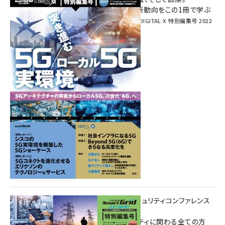
次世代通信規格「5G」最新動向をこの1冊で学ぶ
SmartGrid ニューズレター × DIGITAL X 特別編集号 2022
Summer
重要インフラサイバーセキュリティコンファレンス
特別電子版！
― 産業サイバーセキュリティに関わる全ての方