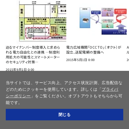
迫るマイナンバー制度導入と求めら
電力広域機関「OCCTO」（オクト）が
れる電力自由化との連携 ―制度利
設立、送配電網の整備へ
用拡大の可能性とスマートメーター
2015年5月1日 0:00
2
のセキュリティ対策―
2015年9月1日 0:00
当サイトでは、サービス向上、アクセス状況計測、広告配信な
どのためにクッキーを使用しています。詳しくは「
プライバ
視点 の記事をもっと見る
シーポリシー
」をご覧ください。オプトアウトもそちらから可
能です。
閉じる
連載・特集
カテゴリ／種別
調査報告書／書籍
インプレスSmartGridニューズレター