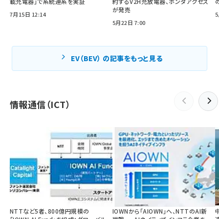
載充電器」で系統連系を実証
約するV2H充放電器、ホンダアクセス
が発売
7月15日 12:14
5
5月22日 7:00
EV（BEV） の記事をもっと見る
情報通信（ICT）
NTTなど5者、800億円規模の
IOWNから「AIOWN」へ、NTTのAI新