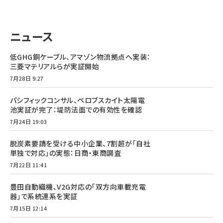
タンデム (145)
ニュース
低GHG銅ケーブル、アマゾン物流拠点へ実装：
三菱マテリアルらが実証開始
7月28日 9:27
パシフィックコンサル、ペロブスカイト太陽電
池実証が完了：堤防法面での有効性を確認
7月24日 19:03
脱炭素要請を受ける中小企業、7割超が「自社
単独で対応」の実態：日商・東商調査
7月22日 11:41
豊田自動織機、V2G対応の「双方向車載充電
器」で系統連系を実証
7月15日 12:14