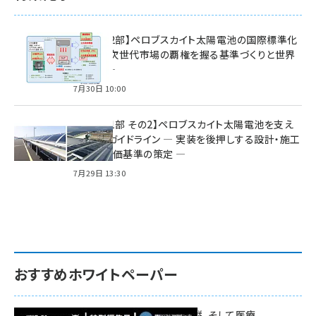
特集【第2部】ペロブスカイト太陽電池の国際標準化
戦略 ― 次世代市場の覇権を握る基準づくりと世界
の動向 ―
7月30日 10:00
特集【第1部 その2】ペロブスカイト太陽電池を支え
る2つのガイドライン ― 実装を後押しする設計・施工
方針と評価基準の策定 ―
7月29日 13:30
おすすめホワイトペーパー
環境対策、建機の遠隔操縦、そして医療。