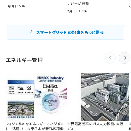
ナジーが稼働
3月3日 15:02
2
2月5日 16:06
スマートグリッド の記事をもっと見る
エネルギー管理
フィジカルAIをエネルギーマネジメン
世界最高効率のガス火力稼働、大阪
トに活用、トヨタ東日本が新EMS稼働
ガス