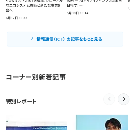
「IOWN AI Fund」を組成：グローバル
戦略 ― AIネイティブインフラ企業を
なエコシステム構築と新たな事業創
目指す！―
3
出へ
5月30日 10:14
6月12日 18:33
情報通信（ICT） の記事をもっと見る
コーナー別新着記事
特別レポート