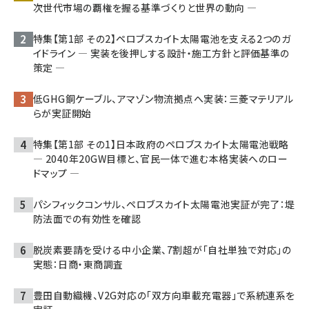
次世代市場の覇権を握る基準づくりと世界の動向 ―
特集【第1部 その2】ペロブスカイト太陽電池を支える2つのガ
イドライン ― 実装を後押しする設計・施工方針と評価基準の
策定 ―
低GHG銅ケーブル、アマゾン物流拠点へ実装：三菱マテリアル
らが実証開始
特集【第1部 その1】日本政府のペロブスカイト太陽電池戦略
― 2040年20GW目標と、官民一体で進む本格実装へのロー
ドマップ ―
パシフィックコンサル、ペロブスカイト太陽電池実証が完了：堤
防法面での有効性を確認
脱炭素要請を受ける中小企業、7割超が「自社単独で対応」の
実態：日商・東商調査
豊田自動織機、V2G対応の「双方向車載充電器」で系統連系を