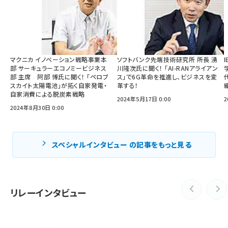
マクニカ イノベーション戦略事業本
ソフトバンク先端技術研究所 所長 湧
部 サーキュラーエコノミービジネス
川隆次氏に聞く！ 「AI-RANアライアン
部 主席 阿部 博氏に聞く！ 「ペロブ
ス」で6G革命を推進し、ビジネスを変
スカイト太陽電池」が拓く自家発電・
革する！
織
自家消費による脱炭素戦略
2024年5月17日 0:00
2
2024年8月30日 0:00
スペシャルインタビュー の記事をもっと見る
リレーインタビュー