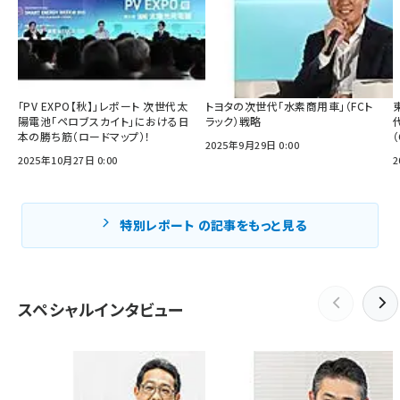
「PV EXPO【秋】」レポート 次世代太
トヨタの次世代「水素商用車」（FCト
陽電池「ペロブスカイト」における日
ラック）戦略
本の勝ち筋（ロードマップ）！
2025年9月29日 0:00
2025年10月27日 0:00
2
特別レポート の記事をもっと見る
スペシャルインタビュー