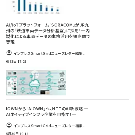
AI/IoTプラットフォーム「SORACOM」がJR九
州の「鉄道車両データ分析基盤」に採用！―内
製化による車両データの本格活用を短期間で
実現―
インプレスSmartGridニューズレター編集...
6月3日 17:02
IOWNから「AIOWN」へ、NTTのAI新戦略 ―
AIネイティブインフラ企業を目指す！―
インプレスSmartGridニューズレター編集...
5月30日 10:14