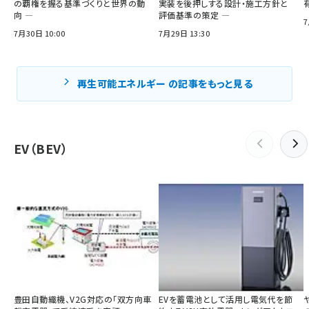
の覇権を握る基準づくりと世界の動
実装を後押しする設計・施工方針と
向 ―
評価基準の策定 ―
7
7月30日 10:00
7月29日 13:30
再生可能エネルギー の記事をもっと見る
EV（BEV）
豊田自動織機、V2G対応の「双方向車
EVを蓄電池として活用し電気代を節