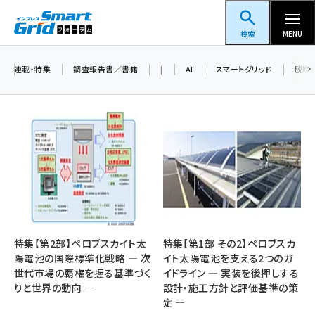
メ
スマートグリッドフォーラム
イ
検索
MENU
ン
コ
連載・特集
調査報告書／書籍
|
AI
スマートグリッド
脱炭
ン
テ
ン
ツ
蓄電池 (409)
に
新井 (365)
移
動
ペロブスカイト (345)
新井宏征 (301)
特集【第2部】ペロブスカイト太
特集【第1部 その2】ペロブスカ
陽電池の国際標準化戦略 ― 次
イト太陽電池を支える2つのガ
ngn (285)
世代市場の覇権を握る基準づく
イドライン ― 実装を後押しする
りと世界の動向 ―
設計・施工方針と評価基準の策
大串 (226)
定 ―
aitras (192)