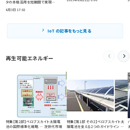
タの本格活用を短期間で実現―
6月3日 17:02
IoT の記事をもっと見る
再生可能エネルギー
特集【第2部】ペロブスカイト太陽電
特集【第1部 その2】ペロブスカイト太
池の国際標準化戦略 ― 次世代市場
陽電池を支える2つのガイドライン ―