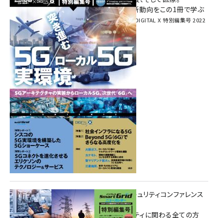
次世代通信規格「5G」最新動向をこの1冊で学ぶ
SmartGrid ニューズレター × DIGITAL X 特別編集号 2022
Summer
重要インフラサイバーセキュリティコンファレンス
特別電子版！
― 産業サイバーセキュリティに関わる全ての方