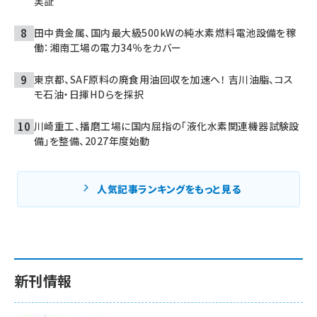
実証
田中貴金属、国内最大級500kWの純水素燃料電池設備を稼
働：湘南工場の電力34％をカバー
東京都、SAF原料の廃食用油回収を加速へ！ 吉川油脂、コス
モ石油・日揮HDらを採択
川崎重工、播磨工場に国内屈指の「液化水素関連機器試験設
備」を整備、2027年度始動
人気記事ランキングをもっと見る
新刊情報