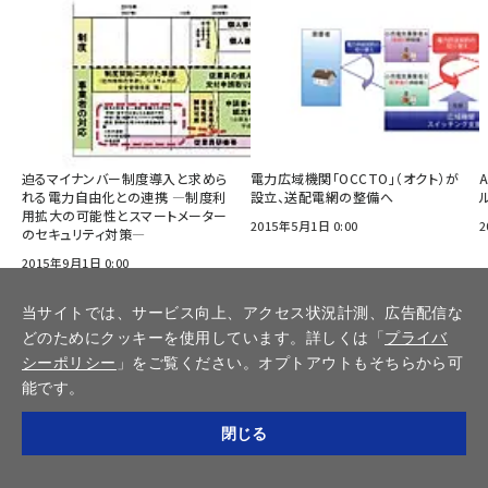
迫るマイナンバー制度導入と求めら
電力広域機関「OCCTO」（オクト）が
れる電力自由化との連携 ―制度利
設立、送配電網の整備へ
用拡大の可能性とスマートメーター
2015年5月1日 0:00
2
のセキュリティ対策―
2015年9月1日 0:00
当サイトでは、サービス向上、アクセス状況計測、広告配信な
どのためにクッキーを使用しています。詳しくは「
プライバ
視点 の記事をもっと見る
シーポリシー
」をご覧ください。オプトアウトもそちらから可
能です。
閉じる
連載・特集
カテゴリ／種別
調査報告書／書籍
インプレスSmartGridニューズレター