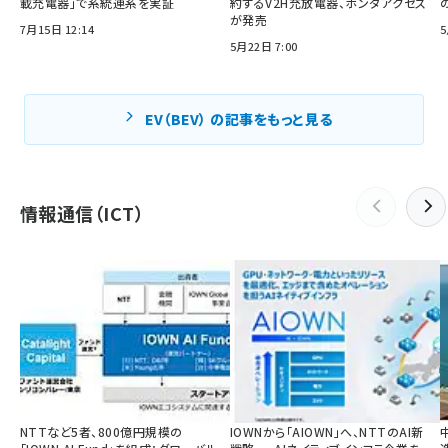
載充電器」で系統連系を実証
約するV2H充放電器、ホンダアクセス
が発売
7月15日 12:14
5
5月22日 7:00
EV（BEV） の記事をもっと見る
情報通信（ICT）
NTTなど5者、800億円規模の
IOWNから「AIOWN」へ、NTTのAI新