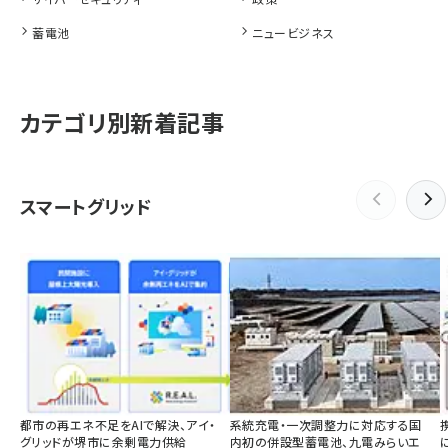
蓄電池
ニュービジネス
カテゴリ別新着記事
スマートグリッド
都市の再エネ不足をAIで解決、アイ・
系統充電・一次調整力に対応する国
グリッドが堺市に余剰電力供給
内初の併設型蓄電池、九電みらいエ