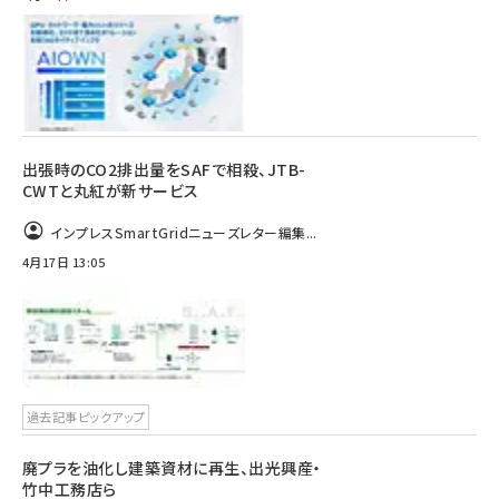
出張時のCO2排出量をSAFで相殺、JTB-
CWTと丸紅が新サービス
インプレスSmartGridニューズレター編集...
4月17日 13:05
過去記事ピックアップ
廃プラを油化し建築資材に再生、出光興産・
竹中工務店ら