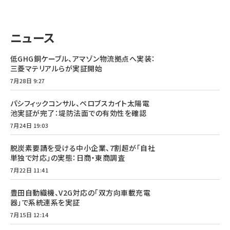
タンデム (154)
ニュース
低GHG銅ケーブル、アマゾン物流拠点へ実装：
三菱マテリアルらが実証開始
7月28日 9:27
パシフィックコンサル、ペロブスカイト太陽電
池実証が完了：堤防法面での有効性を確認
7月24日 19:03
脱炭素要請を受ける中小企業、7割超が「自社
単独で対応」の実態：日商・東商調査
7月22日 11:41
豊田自動織機、V2G対応の「双方向車載充電
器」で系統連系を実証
7月15日 12:14