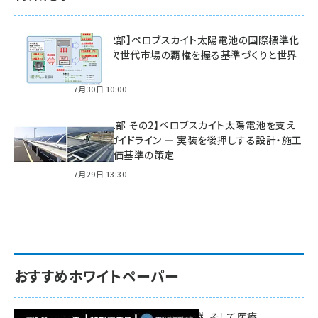
特集【第2部】ペロブスカイト太陽電池の国際標準化
戦略 ― 次世代市場の覇権を握る基準づくりと世界
の動向 ―
7月30日 10:00
特集【第1部 その2】ペロブスカイト太陽電池を支え
る2つのガイドライン ― 実装を後押しする設計・施工
方針と評価基準の策定 ―
7月29日 13:30
おすすめホワイトペーパー
環境対策、建機の遠隔操縦、そして医療。