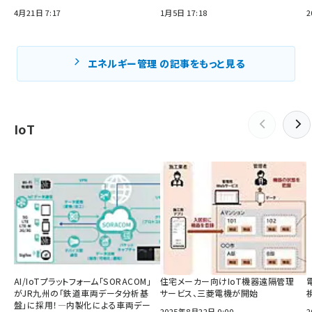
4月21日 7:17
1月5日 17:18
2
エネルギー管理 の記事をもっと見る
IoT
AI/IoTプラットフォーム「SORACOM」
住宅メーカー向けIoT機器遠隔管理
がJR九州の「鉄道車両データ分析基
サービス、三菱電機が開始
盤」に採用！―内製化による車両デー
2025年8月22日 0:00
2