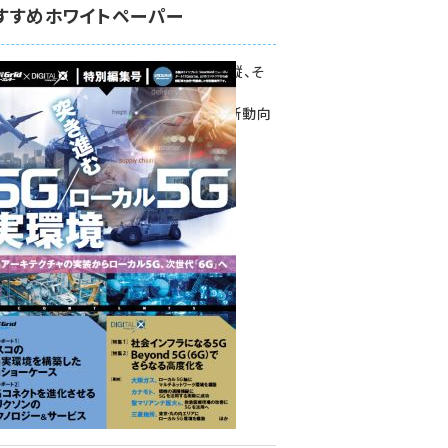
すすめホワイトペーパー
環境対策、建機の遠隔操縦、そ
して医療。
次世代通信規格「5G」最新動向
をこの1冊で学ぶ
SmartGrid ニューズレター ×
DIGITAL X 特別編集号 2022
Summer