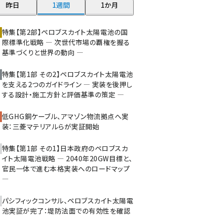
昨日
1週間
1か月
大串 (223)
aitras (186)
特集【第2部】ペロブスカイト太陽電池の国
際標準化戦略 ― 次世代市場の覇権を握る
タンデム (150)
基準づくりと世界の動向 ―
特集【第1部 その2】ペロブスカイト太陽電池
を支える2つのガイドライン ― 実装を後押し
する設計・施工方針と評価基準の策定 ―
低GHG銅ケーブル、アマゾン物流拠点へ実
装：三菱マテリアルらが実証開始
特集【第1部 その1】日本政府のペロブスカ
イト太陽電池戦略 ― 2040年20GW目標と、
官民一体で進む本格実装へのロードマップ
―
パシフィックコンサル、ペロブスカイト太陽電
池実証が完了：堤防法面での有効性を確認