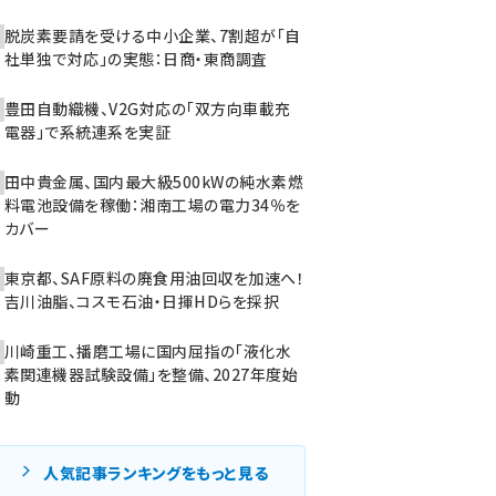
脱炭素要請を受ける中小企業、7割超が「自
社単独で対応」の実態：日商・東商調査
豊田自動織機、V2G対応の「双方向車載充
電器」で系統連系を実証
田中貴金属、国内最大級500kWの純水素燃
料電池設備を稼働：湘南工場の電力34％を
カバー
東京都、SAF原料の廃食用油回収を加速へ！
吉川油脂、コスモ石油・日揮HDらを採択
川崎重工、播磨工場に国内屈指の「液化水
素関連機器試験設備」を整備、2027年度始
動
人気記事ランキングをもっと見る