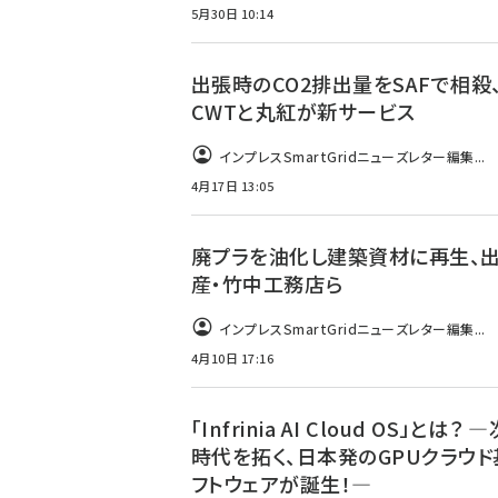
5月30日 10:14
出張時のCO2排出量をSAFで相殺、
CWTと丸紅が新サービス
インプレスSmartGridニューズレター編集...
4月17日 13:05
廃プラを油化し建築資材に再生、
産・竹中工務店ら
インプレスSmartGridニューズレター編集...
4月10日 17:16
「Infrinia AI Cloud OS」とは？ 
時代を拓く、日本発のGPUクラウド
フトウェアが誕生！―