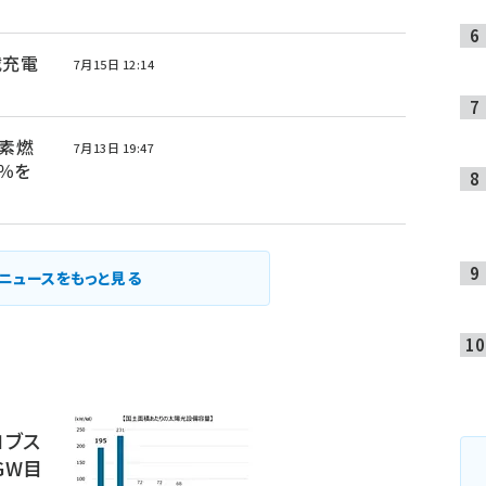
載充電
7月15日 12:14
水素燃
7月13日 19:47
％を
ニュースをもっと見る
ロブス
GW目