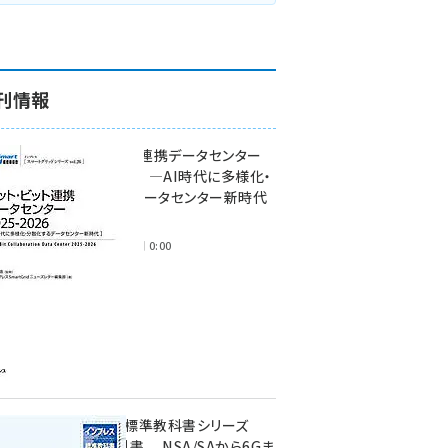
刊情報
ワット・ビット連携データセンター
2025-2026 ―AI時代に多様化・
分散化するデータセンター新時代
―
2025年11月28日 0:00
インプレス標準教科書シリーズ
続・5G教科書 NSA/SAから6Gま