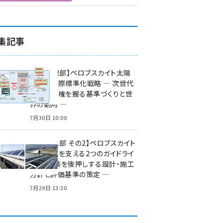
集記事
特集【第2部】ペロブスカイト太陽
電池の国際標準化戦略 ― 次世代
市場の覇権を握る基準づくりと世
界の動向 ―
7月30日 10:00
特集【第1部 その2】ペロブスカイト
太陽電池を支える2つのガイドライ
ン ― 実装を後押しする設計・施工
方針と評価基準の策定 ―
7月29日 13:30