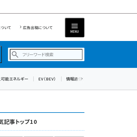
について
広告出稿について
MENU
生可能エネルギー
EV（BEV）
情報通信（ICT）
標準化
サイバ
蓄電池 (403)
新井 (362)
ペロブスカイト (340)
新井宏征 (296)
気記事トップ10
ngn (280)