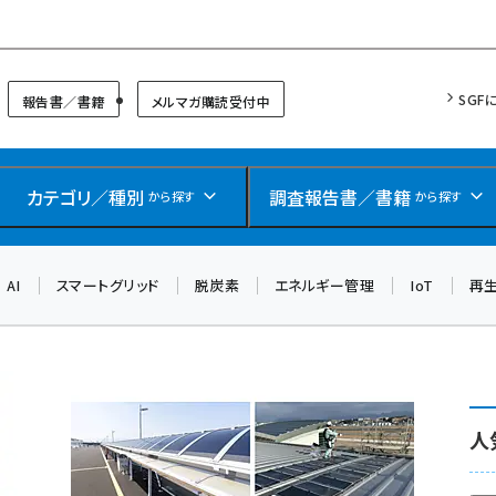
リッドフォーラム
SGF
報告書／書籍
メルマガ購読受付中
カテゴリ／種別
調査報告書／書籍
から探す
から探す
AI
スマートグリッド
脱炭素
エネルギー管理
IoT
再
人