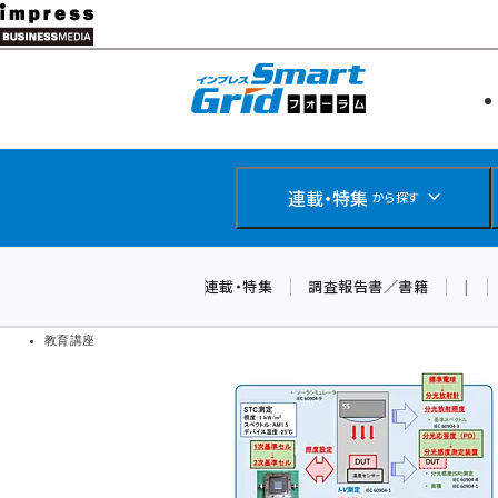
メ
イ
エネルギー
スマートグ
ン
IoT・AI
コ
製品導入
ン
Web担当者
EC担当者
テ
連載・特集
から探す
企業IT
ン
ソフト開発
DCクラウド
ツ
連載・特集
調査報告書／書籍
|
研究・調査
に
ドローン
移
教育講座
動