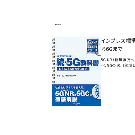
インプレス標準
ら6Gまで
5G NR（新無線方
化、5Gの適用領域