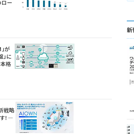
のロー
新
M」が
盤」に
の本格
I新戦略
す！―