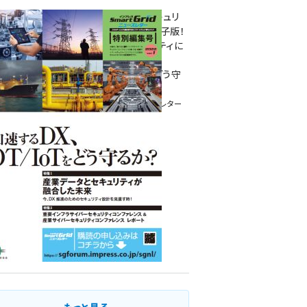
重要インフラサイバーセキュリ
ティコンファレンス特別電子版！
― 産業サイバーセキュリティに
関わる全ての方へ！ ―
加速するDX、OT/IoTをどう守
るか？
インプレス SmartGridニューズレター
特別編集号 2022 Vol.1