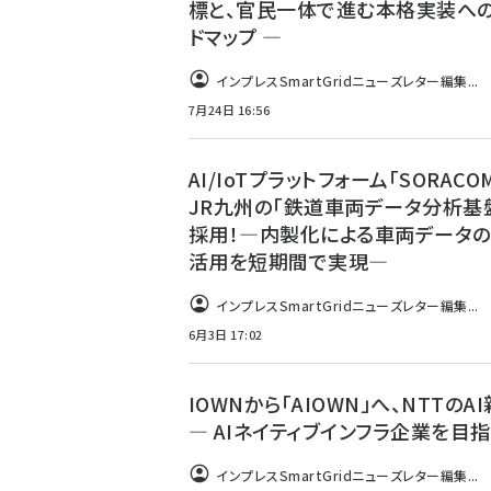
標と、官民一体で進む本格実装へ
ドマップ ―
インプレスSmartGridニューズレター編集...
7月24日 16:56
AI/IoTプラットフォーム「SORACO
JR九州の「鉄道車両データ分析基
採用！―内製化による車両データ
活用を短期間で実現―
インプレスSmartGridニューズレター編集...
6月3日 17:02
IOWNから「AIOWN」へ、NTTのA
― AIネイティブインフラ企業を目指
インプレスSmartGridニューズレター編集...