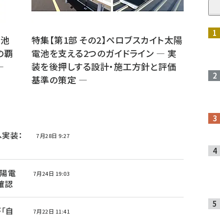
電池
特集【第1部 その2】ペロブスカイト太陽
の覇
電池を支える2つのガイドライン ― 実
―
装を後押しする設計・施工方針と評価
基準の策定 ―
へ実装：
7月28日 9:27
太陽電
7月24日 19:03
確認
「自
7月22日 11:41